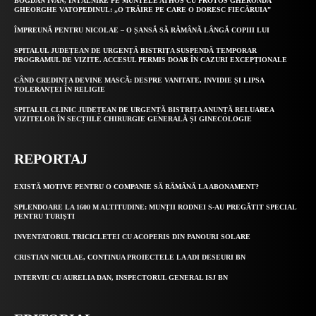
BOGDAN IVAN, ÎNTÂLNIRE PE MUNTELE ATHOS CU PROTOS GHERONDA
GHEORGHE VATOPEDINUL: „O TRĂIRE PE CARE O DORESC FIECĂRUIA”
ÎMPREUNĂ PENTRU NICOLAE – O ȘANSĂ SĂ RĂMÂNĂ LÂNGĂ COPIII LUI
SPITALUL JUDEȚEAN DE URGENȚĂ BISTRIȚA SUSPENDĂ TEMPORAR
PROGRAMUL DE VIZITE. ACCESUL PERMIS DOAR ÎN CAZURI EXCEPȚIONALE
CÂND CREDINȚA DEVINE MASCĂ: DESPRE VANITATE, INVIDIE ȘI LIPSA
TOLERANȚEI ÎN RELIGIE
SPITALUL CLINIC JUDEȚEAN DE URGENȚĂ BISTRIȚA ANUNȚĂ RELUAREA
VIZITELOR ÎN SECȚIILE CHIRURGIE GENERALĂ ȘI GINECOLOGIE
REPORTAJ
EXISTĂ MOTIVE PENTRU O COMPANIE SĂ RĂMÂNĂ LA ABONAMENT?
SPLENDOARE LA 1600 M ALTITUDINE: MUNȚII RODNEI S-AU PREGĂTIT SPECIAL
PENTRU TURIȘTI
INVENTATORUL TRICICLETEI CU ACOPERIS DIN PANOURI SOLARE
CRISTIAN NICULAE, CONTINUA PROIECTELE LA ADI DESEURI BN
INTERVIU CU AURELIA DAN, INSPECTORUL GENERAL ISJ BN