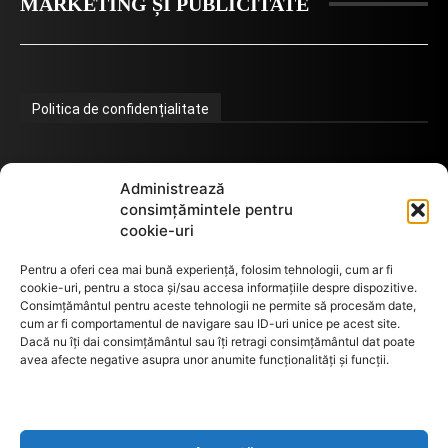
MARKETING ȘI PUBLICITATE
Politica de confidențialitate
Termeni de utilizare
Administrează
consimțămintele pentru
cookie-uri
Utilizarea cookie-urilor
Pentru a oferi cea mai bună experiență, folosim tehnologii, cum ar fi
cookie-uri, pentru a stoca și/sau accesa informațiile despre dispozitive.
Consimțământul pentru aceste tehnologii ne permite să procesăm date,
cum ar fi comportamentul de navigare sau ID-uri unice pe acest site.
GDPR
Dacă nu îți dai consimțământul sau îți retragi consimțământul dat poate
avea afecte negative asupra unor anumite funcționalități și funcții.
ANPC