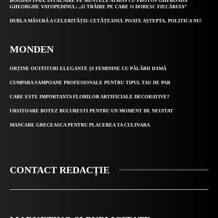
BOGDAN IVAN, ÎNTÂLNIRE PE MUNTELE ATHOS CU PROTOS GHERONDA
GHEORGHE VATOPEDINUL: „O TRĂIRE PE CARE O DORESC FIECĂRUIA”
DUBLA MĂSURĂ A CELERITĂȚII: CETĂȚEANUL POATE AȘTEPTA, POLITICA NU!
MONDEN
OBȚINE OUTFITURI ELEGANTE ȘI FEMININE CU PĂLĂRII DAMĂ
CUMPARA SAMPOANE PROFESIONALE PENTRU TIPUL TAU DE PAR
CARE ESTE IMPORTANTA FLORILOR ARTIFICIALE DECORATIVE?
URSITOARE BOTEZ BUCURESTI PENTRU UN MOMENT DE NEUITAT
MANCARE GRECEASCA PENTRU PLACEREA TA CULINARA
CONTACT REDACȚIE