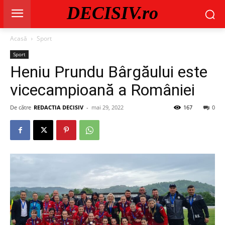
DECISIV.ro
Acasă
Sport
Sport
Heniu Prundu Bârgăului este
vicecampioană a României
De către
REDACTIA DECISIV
-
mai 29, 2022
167
0