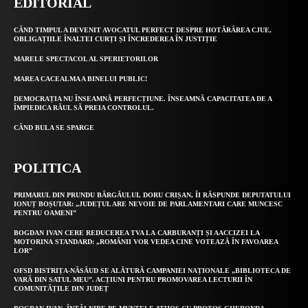
EDITORIAL
CÂND TIMPUL A DEVENIT AVOCATUL PERFECT DESPRE HOTĂRÂREA CJUE,
OBLIGAȚIILE ÎNALTEI CURȚI ȘI ÎNCREDEREA ÎN JUSTIȚIE
MARELE SPECTACOL AL SPERIETORILOR
MAREA CACEALMA A BINELUI PUBLIC!
DEMOCRAȚIA NU ÎNSEAMNĂ PERFECȚIUNE. ÎNSEAMNĂ CAPACITATEA DE A
ÎMPIEDICA RĂUL SĂ PREIA CONTROLUL.
CÂND BULA SE SPARGE
POLITICA
PRIMARUL DIN PRUNDU BÂRGĂULUI, DORU CRIȘAN, ÎI RĂSPUNDE DEPUTATULUI
IONUȚ BOȘUTAR: „JUDEȚUL ARE NEVOIE DE PARLAMENTARI CARE MUNCESC
PENTRU OAMENI”
BOGDAN IVAN CERE REDUCEREA TVA LA CARBURANȚI ȘI AACCIZEI LA
MOTORINA STANDARD: „ROMÂNII VOR VEDEA CINE VOTEAZĂ ÎN FAVOAREA
LOR”
OFSD BISTRIȚA-NĂSĂUD SE ALĂTURĂ CAMPANIEI NAȚIONALE „BIBLIOTECA DE
VARĂ DIN SATUL MEU”. ACȚIUNI PENTRU PROMOVAREA LECTURII ÎN
COMUNITĂȚILE DIN JUDEȚ