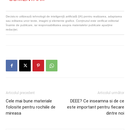
Decisiv.ro utilizează tehnologii de inteligență artificială (IA) pentru realizarea, adaptarea
sau editarea unor texte, imagini și elemente grafice. Conținutul este verificat editorial
înainte de publicare, iar responsabilitatea asupra materialelor publicate aparține
redacției.
Articolul precedent
Articolul următor
Cele mai bune materiale
DEEE? Ce inseamna si de ce
folosite pentru rochiile de
este important pentru fiecare
mireasa
dintre noi