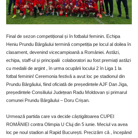
Final de sezon competițional și în fotbalul feminin. Echipa
Heniu Prundu Bârgăului termină competiția pe locul al doilea în
clasament, devenind vicecampioană a României. Astăzi,
echipa, staff-ul și principalii colaboratori au fost premiați astăzi
cu medalii de argint , în urma ocupării locului 2 în Liga 1 la
fotbal feminin! Ceremonia festivă a avut loc pe stadionul din
Prundu Bârgăului, fiind oficiată de președintele AJF Dan Jiga,
președintele Consiliului Județean Radu Moldovan și primarul
comunei Prundu Bârgăului – Doru Crișan.
Urmează partida care va decide câștigătoarea CUPEI
ROMÂNIEI contra Olimpia U Cluj din 5 iunie. Meciul va avea
loc pe noul stadion al Rapid București. Precizăm că , începând