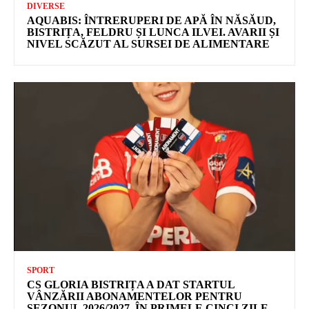
DIVERSE
AQUABIS: ÎNTRERUPERI DE APĂ ÎN NĂSĂUD,
BISTRIȚA, FELDRU ȘI LUNCA ILVEI. AVARII ȘI
NIVEL SCĂZUT AL SURSEI DE ALIMENTARE
SPORT
CS GLORIA BISTRIȚA A DAT STARTUL
VÂNZĂRII ABONAMENTELOR PENTRU
SEZONUL 2026/2027. ÎN PRIMELE CINCI ZILE