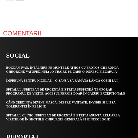
COMENTARII
SOCIAL
BOGDAN IVAN, ÎNTÂLNIRE PE MUNTELE ATHOS CU PROTOS GHERONDA
GHEORGHE VATOPEDINUL: „O TRĂIRE PE CARE O DORESC FIECĂRUIA”
ÎMPREUNĂ PENTRU NICOLAE – O ȘANSĂ SĂ RĂMÂNĂ LÂNGĂ COPIII LUI
SPITALUL JUDEȚEAN DE URGENȚĂ BISTRIȚA SUSPENDĂ TEMPORAR
PROGRAMUL DE VIZITE. ACCESUL PERMIS DOAR ÎN CAZURI EXCEPȚIONALE
CÂND CREDINȚA DEVINE MASCĂ: DESPRE VANITATE, INVIDIE ȘI LIPSA
TOLERANȚEI ÎN RELIGIE
SPITALUL CLINIC JUDEȚEAN DE URGENȚĂ BISTRIȚA ANUNȚĂ RELUAREA
VIZITELOR ÎN SECȚIILE CHIRURGIE GENERALĂ ȘI GINECOLOGIE
REPORTAJ