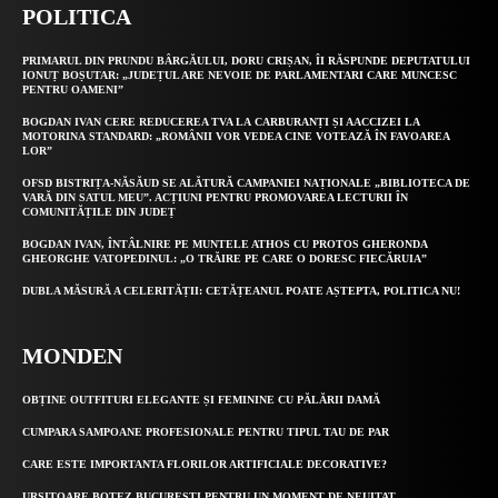
POLITICA
PRIMARUL DIN PRUNDU BÂRGĂULUI, DORU CRIȘAN, ÎI RĂSPUNDE DEPUTATULUI
IONUȚ BOȘUTAR: „JUDEȚUL ARE NEVOIE DE PARLAMENTARI CARE MUNCESC
PENTRU OAMENI”
BOGDAN IVAN CERE REDUCEREA TVA LA CARBURANȚI ȘI AACCIZEI LA
MOTORINA STANDARD: „ROMÂNII VOR VEDEA CINE VOTEAZĂ ÎN FAVOAREA
LOR”
OFSD BISTRIȚA-NĂSĂUD SE ALĂTURĂ CAMPANIEI NAȚIONALE „BIBLIOTECA DE
VARĂ DIN SATUL MEU”. ACȚIUNI PENTRU PROMOVAREA LECTURII ÎN
COMUNITĂȚILE DIN JUDEȚ
BOGDAN IVAN, ÎNTÂLNIRE PE MUNTELE ATHOS CU PROTOS GHERONDA
GHEORGHE VATOPEDINUL: „O TRĂIRE PE CARE O DORESC FIECĂRUIA”
DUBLA MĂSURĂ A CELERITĂȚII: CETĂȚEANUL POATE AȘTEPTA, POLITICA NU!
MONDEN
OBȚINE OUTFITURI ELEGANTE ȘI FEMININE CU PĂLĂRII DAMĂ
CUMPARA SAMPOANE PROFESIONALE PENTRU TIPUL TAU DE PAR
CARE ESTE IMPORTANTA FLORILOR ARTIFICIALE DECORATIVE?
URSITOARE BOTEZ BUCURESTI PENTRU UN MOMENT DE NEUITAT