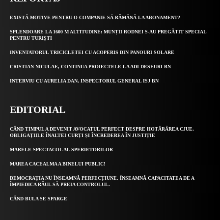
EXISTĂ MOTIVE PENTRU O COMPANIE SĂ RĂMÂNĂ LA ABONAMENT?
SPLENDOARE LA 1600 M ALTITUDINE: MUNȚII RODNEI S-AU PREGĂTIT SPECIAL
PENTRU TURIȘTI
INVENTATORUL TRICICLETEI CU ACOPERIS DIN PANOURI SOLARE
CRISTIAN NICULAE, CONTINUA PROIECTELE LA ADI DESEURI BN
INTERVIU CU AURELIA DAN, INSPECTORUL GENERAL ISJ BN
EDITORIAL
CÂND TIMPUL A DEVENIT AVOCATUL PERFECT DESPRE HOTĂRÂREA CJUE,
OBLIGAȚIILE ÎNALTEI CURȚI ȘI ÎNCREDEREA ÎN JUSTIȚIE
MARELE SPECTACOL AL SPERIETORILOR
MAREA CACEALMA A BINELUI PUBLIC!
DEMOCRAȚIA NU ÎNSEAMNĂ PERFECȚIUNE. ÎNSEAMNĂ CAPACITATEA DE A
ÎMPIEDICA RĂUL SĂ PREIA CONTROLUL.
CÂND BULA SE SPARGE