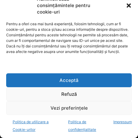
CONTACT REDACȚIE
consimțămintele pentru
cookie-uri
Pentru a oferi cea mai bună experiență, folosim tehnologii, cum ar fi
cookie-uri, pentru a stoca și/sau accesa informațiile despre dispozitive.
Consimțământul pentru aceste tehnologii ne permite să procesăm date,
MARKETING ȘI PUBLICITATE
cum ar fi comportamentul de navigare sau ID-uri unice pe acest site.
Dacă nu îți dai consimțământul sau îți retragi consimțământul dat poate
avea afecte negative asupra unor anumite funcționalități și funcții.
Politica de confidențialitate
Acceptă
Termeni de utilizare
Refuză
Vezi preferințele
Utilizarea cookie-urilor
Politica de utilizare a
Politica de
Impressum
Cookie-urilor
confidențialitate
GDPR