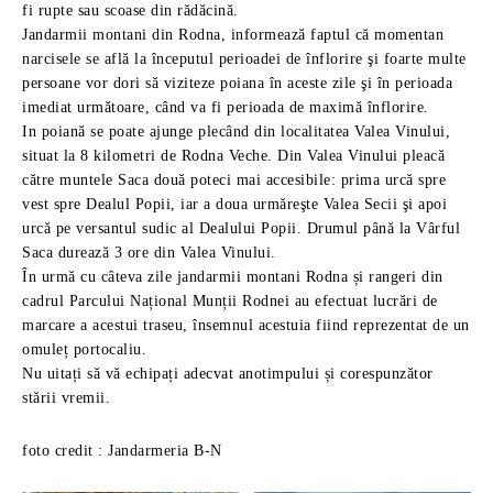
fi rupte sau scoase din rădăcină.
Jandarmii montani din Rodna, informează faptul că momentan
narcisele se află la începutul perioadei de înflorire şi foarte multe
persoane vor dori să viziteze poiana în aceste zile şi în perioada
imediat următoare, când va fi perioada de maximă înflorire.
In poiană se poate ajunge plecând din localitatea Valea Vinului,
situat la 8 kilometri de Rodna Veche. Din Valea Vinului pleacă
către muntele Saca două poteci mai accesibile: prima urcă spre
vest spre Dealul Popii, iar a doua urmăreşte Valea Secii şi apoi
urcă pe versantul sudic al Dealului Popii. Drumul până la Vârful
Saca durează 3 ore din Valea Vinului.
În urmă cu câteva zile jandarmii montani Rodna și rangeri din
cadrul Parcului Național Munții Rodnei au efectuat lucrări de
marcare a acestui traseu, însemnul acestuia fiind reprezentat de un
omuleț portocaliu.
Nu uitați să vă echipați adecvat anotimpului și corespunzător
stării vremii.
foto credit : Jandarmeria B-N