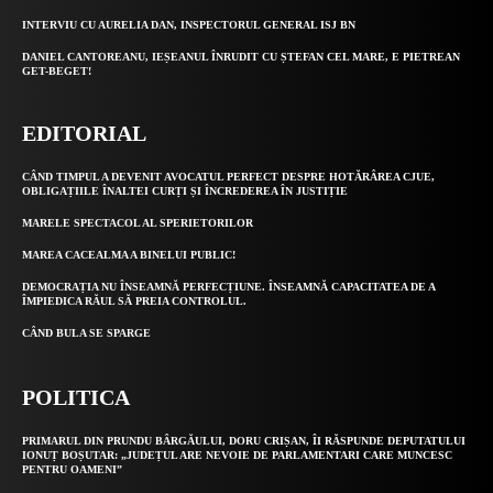
INTERVIU CU AURELIA DAN, INSPECTORUL GENERAL ISJ BN
DANIEL CANTOREANU, IEȘEANUL ÎNRUDIT CU ȘTEFAN CEL MARE, E PIETREAN
GET-BEGET!
EDITORIAL
CÂND TIMPUL A DEVENIT AVOCATUL PERFECT DESPRE HOTĂRÂREA CJUE,
OBLIGAȚIILE ÎNALTEI CURȚI ȘI ÎNCREDEREA ÎN JUSTIȚIE
MARELE SPECTACOL AL SPERIETORILOR
MAREA CACEALMA A BINELUI PUBLIC!
DEMOCRAȚIA NU ÎNSEAMNĂ PERFECȚIUNE. ÎNSEAMNĂ CAPACITATEA DE A
ÎMPIEDICA RĂUL SĂ PREIA CONTROLUL.
CÂND BULA SE SPARGE
POLITICA
PRIMARUL DIN PRUNDU BÂRGĂULUI, DORU CRIȘAN, ÎI RĂSPUNDE DEPUTATULUI
IONUȚ BOȘUTAR: „JUDEȚUL ARE NEVOIE DE PARLAMENTARI CARE MUNCESC
PENTRU OAMENI”