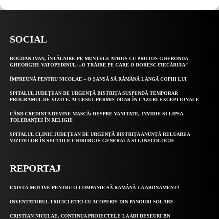
SOCIAL
BOGDAN IVAN, ÎNTÂLNIRE PE MUNTELE ATHOS CU PROTOS GHERONDA
GHEORGHE VATOPEDINUL: „O TRĂIRE PE CARE O DORESC FIECĂRUIA”
ÎMPREUNĂ PENTRU NICOLAE – O ȘANSĂ SĂ RĂMÂNĂ LÂNGĂ COPIII LUI
SPITALUL JUDEȚEAN DE URGENȚĂ BISTRIȚA SUSPENDĂ TEMPORAR
PROGRAMUL DE VIZITE. ACCESUL PERMIS DOAR ÎN CAZURI EXCEPȚIONALE
CÂND CREDINȚA DEVINE MASCĂ: DESPRE VANITATE, INVIDIE ȘI LIPSA
TOLERANȚEI ÎN RELIGIE
SPITALUL CLINIC JUDEȚEAN DE URGENȚĂ BISTRIȚA ANUNȚĂ RELUAREA
VIZITELOR ÎN SECȚIILE CHIRURGIE GENERALĂ ȘI GINECOLOGIE
REPORTAJ
EXISTĂ MOTIVE PENTRU O COMPANIE SĂ RĂMÂNĂ LA ABONAMENT?
INVENTATORUL TRICICLETEI CU ACOPERIS DIN PANOURI SOLARE
CRISTIAN NICULAE, CONTINUA PROIECTELE LA ADI DESEURI BN