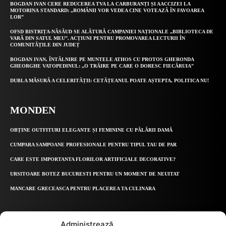
BOGDAN IVAN CERE REDUCEREA TVA LA CARBURANȚI ȘI AACCIZEI LA
MOTORINA STANDARD: „ROMÂNII VOR VEDEA CINE VOTEAZĂ ÎN FAVOAREA
LOR”
OFSD BISTRIȚA-NĂSĂUD SE ALĂTURĂ CAMPANIEI NAȚIONALE „BIBLIOTECA DE
VARĂ DIN SATUL MEU”. ACȚIUNI PENTRU PROMOVAREA LECTURII ÎN
COMUNITĂȚILE DIN JUDEȚ
BOGDAN IVAN, ÎNTÂLNIRE PE MUNTELE ATHOS CU PROTOS GHERONDA
GHEORGHE VATOPEDINUL: „O TRĂIRE PE CARE O DORESC FIECĂRUIA”
DUBLA MĂSURĂ A CELERITĂȚII: CETĂȚEANUL POATE AȘTEPTA, POLITICA NU!
MONDEN
OBȚINE OUTFITURI ELEGANTE ȘI FEMININE CU PĂLĂRII DAMĂ
CUMPARA SAMPOANE PROFESIONALE PENTRU TIPUL TAU DE PAR
CARE ESTE IMPORTANTA FLORILOR ARTIFICIALE DECORATIVE?
URSITOARE BOTEZ BUCURESTI PENTRU UN MOMENT DE NEUITAT
MANCARE GRECEASCA PENTRU PLACEREA TA CULINARA
Administrează