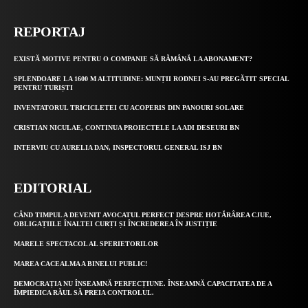
REPORTAJ
EXISTĂ MOTIVE PENTRU O COMPANIE SĂ RĂMÂNĂ LA ABONAMENT?
SPLENDOARE LA 1600 M ALTITUDINE: MUNȚII RODNEI S-AU PREGĂTIT SPECIAL
PENTRU TURIȘTI
INVENTATORUL TRICICLETEI CU ACOPERIS DIN PANOURI SOLARE
CRISTIAN NICULAE, CONTINUA PROIECTELE LA ADI DESEURI BN
INTERVIU CU AURELIA DAN, INSPECTORUL GENERAL ISJ BN
EDITORIAL
CÂND TIMPUL A DEVENIT AVOCATUL PERFECT DESPRE HOTĂRÂREA CJUE,
OBLIGAȚIILE ÎNALTEI CURȚI ȘI ÎNCREDEREA ÎN JUSTIȚIE
MARELE SPECTACOL AL SPERIETORILOR
MAREA CACEALMA A BINELUI PUBLIC!
DEMOCRAȚIA NU ÎNSEAMNĂ PERFECȚIUNE. ÎNSEAMNĂ CAPACITATEA DE A
ÎMPIEDICA RĂUL SĂ PREIA CONTROLUL.