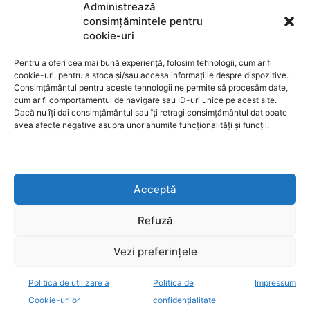
Termeni de utilizare
Administrează
consimțămintele pentru
cookie-uri
Utilizarea cookie-urilor
Pentru a oferi cea mai bună experiență, folosim tehnologii, cum ar fi
cookie-uri, pentru a stoca și/sau accesa informațiile despre dispozitive.
Consimțământul pentru aceste tehnologii ne permite să procesăm date,
cum ar fi comportamentul de navigare sau ID-uri unice pe acest site.
GDPR
Dacă nu îți dai consimțământul sau îți retragi consimțământul dat poate
avea afecte negative asupra unor anumite funcționalități și funcții.
ANPC
Acceptă
Anunturi de licitații
Refuză
Vezi preferințele
Politica de utilizare a
Politica de
Impressum
decisiv.ro - anchete, investigatii, evenimente, opinii
Cookie-urilor
confidențialitate