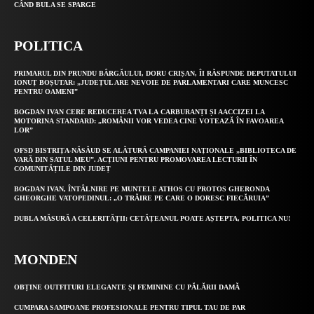
CÂND BULA SE SPARGE
POLITICA
PRIMARUL DIN PRUNDU BÂRGĂULUI, DORU CRIȘAN, ÎI RĂSPUNDE DEPUTATULUI
IONUȚ BOȘUTAR: „JUDEȚUL ARE NEVOIE DE PARLAMENTARI CARE MUNCESC
PENTRU OAMENI”
BOGDAN IVAN CERE REDUCEREA TVA LA CARBURANȚI ȘI AACCIZEI LA
MOTORINA STANDARD: „ROMÂNII VOR VEDEA CINE VOTEAZĂ ÎN FAVOAREA
LOR”
OFSD BISTRIȚA-NĂSĂUD SE ALĂTURĂ CAMPANIEI NAȚIONALE „BIBLIOTECA DE
VARĂ DIN SATUL MEU”. ACȚIUNI PENTRU PROMOVAREA LECTURII ÎN
COMUNITĂȚILE DIN JUDEȚ
BOGDAN IVAN, ÎNTÂLNIRE PE MUNTELE ATHOS CU PROTOS GHERONDA
GHEORGHE VATOPEDINUL: „O TRĂIRE PE CARE O DORESC FIECĂRUIA”
DUBLA MĂSURĂ A CELERITĂȚII: CETĂȚEANUL POATE AȘTEPTA, POLITICA NU!
MONDEN
OBȚINE OUTFITURI ELEGANTE ȘI FEMININE CU PĂLĂRII DAMĂ
CUMPARA SAMPOANE PROFESIONALE PENTRU TIPUL TAU DE PAR