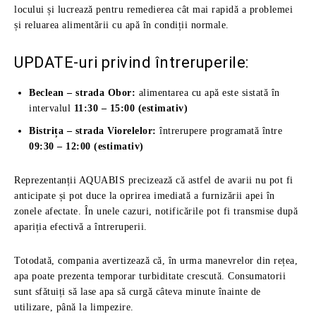
locului și lucrează pentru remedierea cât mai rapidă a problemei
și reluarea alimentării cu apă în condiții normale.
UPDATE-uri privind întreruperile:
Beclean – strada Obor:
alimentarea cu apă este sistată în
intervalul
11:30 – 15:00 (estimativ)
Bistrița – strada Viorelelor:
întrerupere programată între
09:30 – 12:00 (estimativ)
Reprezentanții AQUABIS precizează că astfel de avarii nu pot fi
anticipate și pot duce la oprirea imediată a furnizării apei în
zonele afectate. În unele cazuri, notificările pot fi transmise după
apariția efectivă a întreruperii.
Totodată, compania avertizează că, în urma manevrelor din rețea,
apa poate prezenta temporar turbiditate crescută. Consumatorii
sunt sfătuiți să lase apa să curgă câteva minute înainte de
utilizare, până la limpezire.