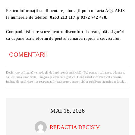
Pentru informații suplimentare, abonații pot contacta AQUABIS
la numerele de telefon:
0263 213 117
și
0372 742 478
.
Compania își cere scuze pentru disconfortul creat și dă asigurări
că depune toate eforturile pentru reluarea rapidă a serviciului.
COMENTARII
Decisiv.ro utilizează tehnologii de inteligență artificială (IA) pentru realizarea, adaptarea
sau editarea unor texte, imagini și elemente grafice. Conținutul este verificat editorial
înainte de publicare, iar responsabilitatea asupra materialelor publicate aparține redacției.
MAI 18, 2026
REDACTIA DECISIV