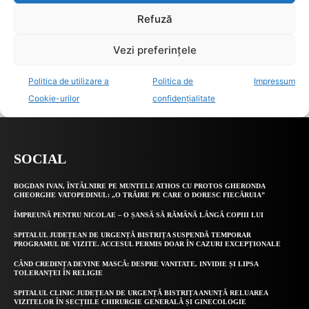
SOCIAL
BOGDAN IVAN, ÎNTÂLNIRE PE MUNTELE ATHOS CU PROTOS GHERONDA
GHEORGHE VATOPEDINUL: „O TRĂIRE PE CARE O DORESC FIECĂRUIA”
ÎMPREUNĂ PENTRU NICOLAE – O ȘANSĂ SĂ RĂMÂNĂ LÂNGĂ COPIII LUI
SPITALUL JUDEȚEAN DE URGENȚĂ BISTRIȚA SUSPENDĂ TEMPORAR
PROGRAMUL DE VIZITE. ACCESUL PERMIS DOAR ÎN CAZURI EXCEPȚIONALE
CÂND CREDINȚA DEVINE MASCĂ: DESPRE VANITATE, INVIDIE ȘI LIPSA
TOLERANȚEI ÎN RELIGIE
SPITALUL CLINIC JUDEȚEAN DE URGENȚĂ BISTRIȚA ANUNȚĂ RELUAREA
VIZITELOR ÎN SECȚIILE CHIRURGIE GENERALĂ ȘI GINECOLOGIE