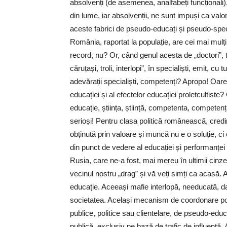
absolvenți (de asemenea, analfabeți funcționali),
din lume, iar absolvenții, ne sunt impuși ca valor
aceste fabrici de pseudo-educați și pseudo-speci
România, raportat la populație, are cei mai mulți
record, nu? Or, când genul acesta de „doctori”, tr
căruțași, troli, interlopi”, în specialiști, emit, 
adevărații specialiști, competenți? Apropo! Oar
educației și al efectelor educației proletcultiste
educație, știința, știință, competenta, compete
serioși! Pentru clasa politică românească, credi
obținută prin valoare și muncă nu e o soluție, c
din punct de vedere al educației și performanței 
Rusia, care ne-a fost, mai mereu în ultimii cinze
vecinul nostru „drag” și vă veți simți ca acasă
educație. Aceeași mafie interlopă, needucată, d
societatea. Același mecanism de coordonare politi
publice, politice sau clientelare, de pseudo-educ
publică, exclusiv pe bază de trafic de influență. 