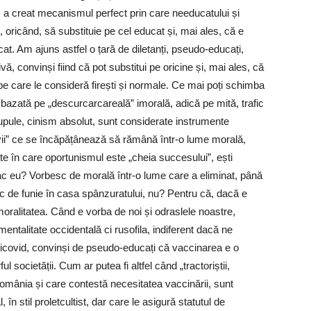
r, a creat mecanismul perfect prin care needucatului și
 oricând, să substituie pe cel educat și, mai ales, că e
at. Am ajuns astfel o țară de diletanți, pseudo-educați,
ă, convinși fiind că pot substitui pe oricine și, mai ales, că
 pe care le consideră firești și normale. Ce mai poți schimba
a, bazată pe „descurcarcareală” imorală, adică pe mită, trafic
rupule, cinism absolut, sunt considerate instrumente
ivii” ce se încăpățânează să rămână într-o lume morală,
te în care oportunismul este „cheia succesului”, ești
fac eu? Vorbesc de morală într-o lume care a eliminat, până
c de funie în casa spânzuratului, nu? Pentru că, dacă e
moralitatea. Când e vorba de noi și odraslele noastre,
mentalitate occidentală ci rusofila, indiferent dacă ne
ticovid, convinși de pseudo-educați că vaccinarea e o
l societății. Cum ar putea fi altfel când „tractoriștii,
în România și care contestă necesitatea vaccinării, sunt
în stil proletcultist, dar care le asigură statutul de