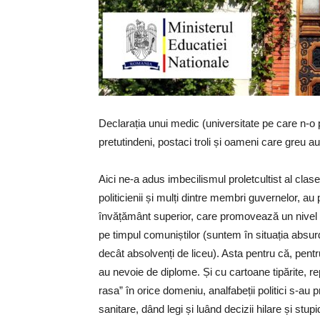
Declarația unui medic (universitate pe care n-o pot
pretutindeni, postaci troli și oameni care greu a
Aici ne-a adus imbecilismul proletcultist al clasei
politicienii și mulți dintre membri guvernelor, au 
învățământ superior, care promovează un nivel d
pe timpul comuniștilor (suntem în situația absu
decât absolvenți de liceu). Asta pentru că, pentru 
au nevoie de diplome. Și cu cartoane tipărite, r
rasa” în orice domeniu, analfabeții politici s-au 
sanitare, dând legi și luând decizii hilare și stu