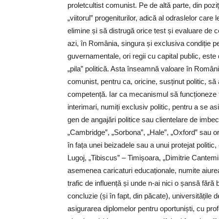
proletcultist comunist. Pe de altă parte, din poziți
„viitorul” progeniturilor, adică al odraslelor car
elimine și să distrugă orice test și evaluare de 
azi, în România, singura și exclusiva condiție pen
guvernamentale, ori regii cu capital public, este
„pila” politică. Asta înseamnă valoare în Români
comunist, pentru ca, oricine, susținut politic, să
competență. Iar ca mecanismul să funcționeze fără 
interimari, numiți exclusiv politic, pentru a se as
gen de angajări politice sau clientelare de imbeci
„Cambridge”, „Sorbona”, „Hale”, „Oxford” sau ori
în fața unei beizadele sau a unui protejat politic
Lugoj, „Tibiscus” – Timișoara, „Dimitrie Cantemir
asemenea caricaturi educaționale, numite aiurea 
trafic de influență și unde n-ai nici o șansă fără b
concluzie (și în fapt, din păcate), universitățile
asigurarea diplomelor pentru oportuniști, cu prof