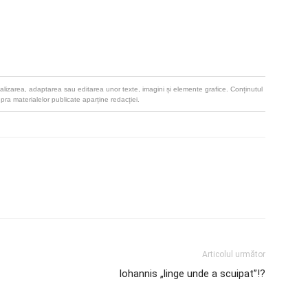
u realizarea, adaptarea sau editarea unor texte, imagini și elemente grafice. Conținutul
upra materialelor publicate aparține redacției.
Articolul următor
Iohannis „linge unde a scuipat”!?