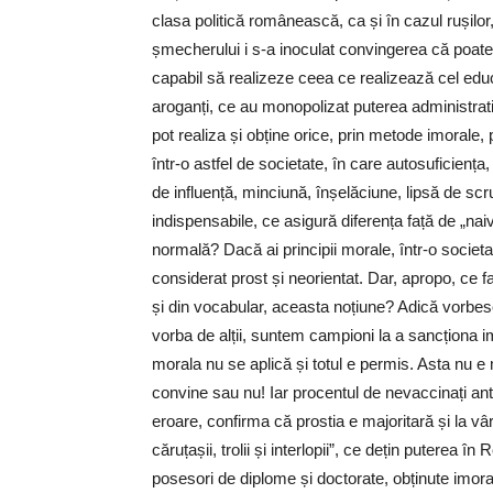
clasa politică românească, ca și în cazul rușilo
șmecherului i s-a inoculat convingerea că poate,
capabil să realizeze ceea ce realizează cel educ
aroganți, ce au monopolizat puterea administrativ
pot realiza și obține orice, prin metode imorale,
într-o astfel de societate, în care autosuficienț
de influență, minciună, înșelăciune, lipsă de sc
indispensabile, ce asigură diferența față de „na
normală? Dacă ai principii morale, într-o societa
considerat prost și neorientat. Dar, apropo, ce 
și din vocabular, aceasta noțiune? Adică vorbes
vorba de alții, suntem campioni la a sancționa i
morala nu se aplică și totul e permis. Asta nu e 
convine sau nu! Iar procentul de nevaccinați an
eroare, confirma că prostia e majoritară și la vârfu
căruțașii, trolii și interlopii”, ce dețin puterea 
posesori de diplome și doctorate, obținute imoral, 