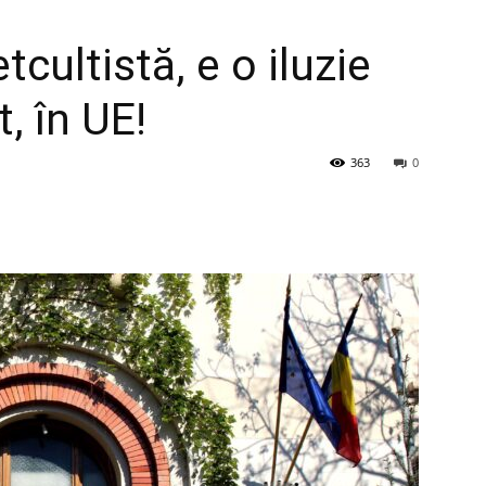
cultistă, e o iluzie
t, în UE!
363
0