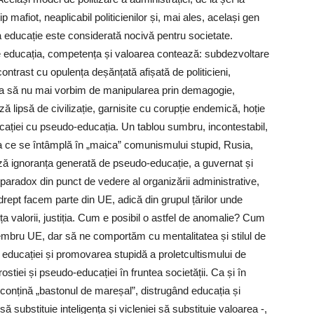
ip mafiot, neaplicabil politicienilor și, mai ales, același gen
a educație este considerată nocivă pentru societate.
de educația, competența și valoarea contează: subdezvoltare
 contrast cu opulența deșănțată afișată de politicieni,
eni. Ca să nu mai vorbim de manipularea prin demagogie,
 lipsă de civilizație, garnisite cu corupție endemică, hoție
ducației cu pseudo-educația. Un tablou sumbru, incontestabil,
 cea ce se întâmplă în „maica” comunismului stupid, Rusia,
ză ignoranța generată de pseudo-educație, a guvernat și
paradox din punct de vedere al organizării administrative,
rept facem parte din UE, adică din grupul țărilor unde
 valorii, justiția. Cum e posibil o astfel de anomalie? Cum
embru UE, dar să ne comportăm cu mentalitatea și stilul de
a educației și promovarea stupidă a proletcultismului de
rostiei și pseudo-educației în fruntea societății. Ca și în
să conțină „bastonul de mareșal”, distrugând educația și
să substituie inteligența și vicleniei să substituie valoarea -,