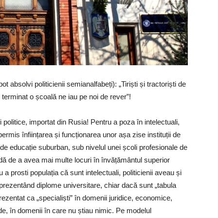
 absolvi politicienii semianalfabeți): „Tiriști și tractoriști de
u terminat o școală ne iau pe noi de rever”!
 politice, importat din Rusia! Pentru a poza în intelectuali,
permis înființarea și funcționarea unor așa zise instituții de
e educație suburban, sub nivelul unei școli profesionale de
rdă de a avea mai multe locuri în învățământul superior
a prosti populația că sunt intelectuali, politicienii aveau și
eprezentând diplome universitare, chiar dacă sunt „tabula
prezentat ca „specialiști” în domenii juridice, economice,
pide, în domenii în care nu știau nimic. Pe modelul