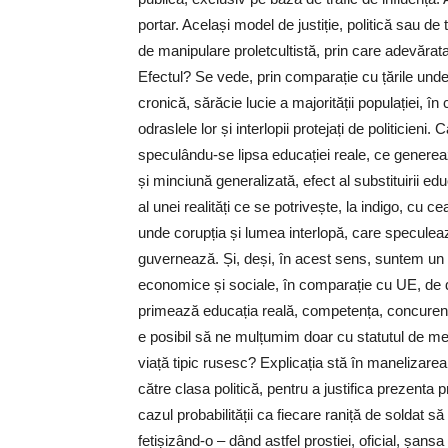
portar. Același model de justiție, politică sau de t
de manipulare proletcultistă, prin care adevărat
Efectul? Se vede, prin comparație cu țările un
cronică, sărăcie lucie a majorității populației, în
odraslele lor și interlopii protejați de politici
speculându-se lipsa educației reale, ce generează
și minciună generalizată, efect al substituirii e
al unei realități ce se potrivește, la indigo, cu
unde corupția și lumea interlopă, care speculea
guvernează. Și, deși, în acest sens, suntem un 
economice și sociale, în comparație cu UE, de d
primează educația reală, competența, concurența
e posibil să ne mulțumim doar cu statutul de m
viață tipic rusesc? Explicația stă în manelizare
către clasa politică, pentru a justifica prezenta p
cazul probabilității ca fiecare raniță de soldat 
fetișizând-o – dând astfel prostiei, oficial, șansa 