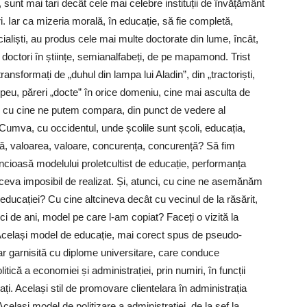
 sunt mai tari decât cele mai celebre instituții de învățământ
i. Iar ca mizeria morală, în educație, să fie completă,
aliști, au produs cele mai multe doctorate din lume, încât,
 doctori în științe, semianalfabeți, de pe mapamond. Trist
ansformați de „duhul din lampa lui Aladin”, din „tractoriști,
cu tupeu, păreri „docte” în orice domeniu, cine mai asculta de
e cu cine ne putem compara, din punct de vedere al
? Cumva, cu occidentul, unde școlile sunt școli, educația,
nță, valoarea, valoare, concurența, concurență? Să fim
ncioasă modelului proletcultist de educație, performanța
i ceva imposibil de realizat. Și, atunci, cu cine ne asemănăm
educației? Cu cine altcineva decât cu vecinul de la răsărit,
ci de ani, model pe care l-am copiat? Faceți o vizită la
. Același model de educație, mai corect spus de pseudo-
ar garnisită cu diplome universitare, care conduce
că a economiei și administrației, prin numiri, în funcții
ați. Același stil de promovare clientelara în administrația
Același model de politizare a administrației, de la șef la