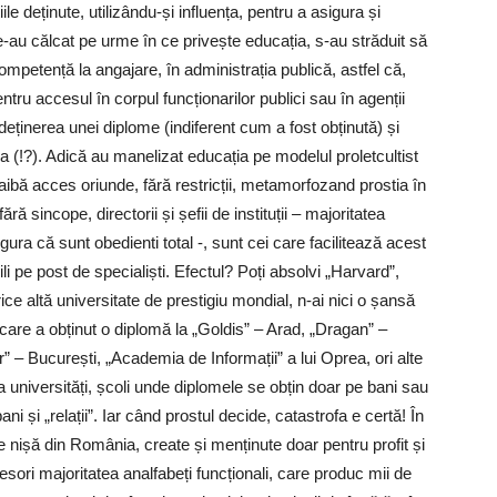
ile deținute, utilizându-și influența, pentru a asigura și
e le-au călcat pe urme în ce privește educația, s-au străduit să
competență la angajare, în administrația publică, astfel că,
tru accesul în corpul funcționarilor publici sau în agenții
 deținerea unei diplome (indiferent cum a fost obținută) și
a (!?). Adică au manelizat educația pe modelul proletcultist
 aibă acces oriunde, fără restricții, metamorfozand prostia în
sincope, directorii și șefii de instituții – majoritatea
igura că sunt obedienti total -, sunt cei care facilitează acest
li pe post de specialiști. Efectul? Poți absolvi „Harvard”,
ce altă universitate de prestigiu mondial, n-ai nici o șansă
, care a obținut o diplomă la „Goldis” – Arad, „Dragan” –
” – București, „Academia de Informații” a lui Oprea, ori alte
universități, școli unde diplomele se obțin doar pe bani sau
ani și „relații”. Iar când prostul decide, catastrofa e certă! În
 de nișă din România, create și menținute doar pentru profit și
esori majoritatea analfabeți funcționali, care produc mii de