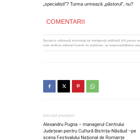
„specialiști”? Turma urmează „păstorul”, nu?
COMENTARII
Decisiv.ro utilizează tehnologii de inteligență artificială (IA) pentr
este verificat editorial înainte de publicare, iar responsabilitatea as
Articolul precedent
Alexandru Pugna – managerul Centrului
Județean pentru Cultură Bistrița-Năsăud –pe
scena Festivalului Național de Romanțe