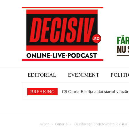
EDITORIAL
EVENIMENT
POLIT
BREAKING
CS Gloria Bistrița a dat startul vânză
Acasă
Editorial
Cu educație proletcultistă, e o iluzi