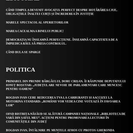
CÂND TIMPUL A DEVENIT AVOCATUL PERFECT DESPRE HOTĂRÂREA CJUE,
OBLIGAȚIILE ÎNALTEI CURȚI ȘI ÎNCREDEREA ÎN JUSTIȚIE
MARELE SPECTACOL AL SPERIETORILOR
MAREA CACEALMA A BINELUI PUBLIC!
DEMOCRAȚIA NU ÎNSEAMNĂ PERFECȚIUNE. ÎNSEAMNĂ CAPACITATEA DE A
ÎMPIEDICA RĂUL SĂ PREIA CONTROLUL.
CÂND BULA SE SPARGE
POLITICA
PRIMARUL DIN PRUNDU BÂRGĂULUI, DORU CRIȘAN, ÎI RĂSPUNDE DEPUTATULUI
IONUȚ BOȘUTAR: „JUDEȚUL ARE NEVOIE DE PARLAMENTARI CARE MUNCESC
PENTRU OAMENI”
BOGDAN IVAN CERE REDUCEREA TVA LA CARBURANȚI ȘI AACCIZEI LA
MOTORINA STANDARD: „ROMÂNII VOR VEDEA CINE VOTEAZĂ ÎN FAVOAREA
LOR”
OFSD BISTRIȚA-NĂSĂUD SE ALĂTURĂ CAMPANIEI NAȚIONALE „BIBLIOTECA DE
VARĂ DIN SATUL MEU”. ACȚIUNI PENTRU PROMOVAREA LECTURII ÎN
COMUNITĂȚILE DIN JUDEȚ
BOGDAN IVAN, ÎNTÂLNIRE PE MUNTELE ATHOS CU PROTOS GHERONDA