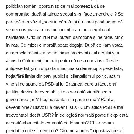
politician român, oportunist: ce mai contează că se
compromite, dacă-și atinge scopul și-și face „mendrele”? Se
pare că și-a văzut „sacii în căruță” și nu-i mai pasă acum că
se deconspiră că a fost un ipocrit, care ne-a exploatat
naivitatea. Oricum nu-l mai putem sancționa și ne râde, cinic,
în nas. Ce mizerie morală poate degaja! După ce l-am votat,
cu ambele mâini, ca pe un trimis providențial al cerului și a
ajuns la Cotroceni, tocmai pentru că ne-a convins că este
antipesedist și nu suportă minciuna și demagogia pesedistă,
hoția fără limite din bani publici și clientelismul politic, acum
vine și ne spune că PSD-ul lui Dragnea, care a făcut praf
justiția, devine frecventabil și e o variantă viabilă pentru
guvernarea țării? Păi, nu suntem în paranormal? Răul a
devenit bine? Diavolul a devenit Isus? Cum adică PSD e mai
frecventabil decât USR? În ce logică normală poate fi explicată
această absurditate emanată de Iohannis? Chiar ne-am
pierdut mințile și memoria? Cine ne-a adus în ipostaza de a fi