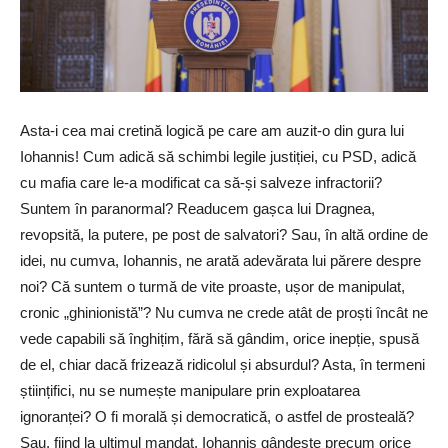
Asta-i cea mai cretină logică pe care am auzit-o din gura lui
Iohannis! Cum adică să schimbi legile justiției, cu PSD, adică
cu mafia care le-a modificat ca să-și salveze infractorii?
Suntem în paranormal? Readucem gașca lui Dragnea,
revopsită, la putere, pe post de salvatori? Sau, în altă ordine de
idei, nu cumva, Iohannis, ne arată adevărata lui părere despre
noi? Că suntem o turmă de vite proaste, ușor de manipulat,
cronic „ghinionistă”? Nu cumva ne crede atât de proști încât ne
vede capabili să înghițim, fără să gândim, orice inepție, spusă
de el, chiar dacă frizează ridicolul și absurdul? Asta, în termeni
științifici, nu se numește manipulare prin exploatarea
ignoranței? O fi morală și democratică, o astfel de prosteală?
Sau, fiind la ultimul mandat, Iohannis gândește precum orice