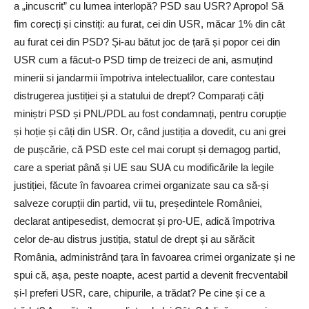
a „incuscrit” cu lumea interlopă? PSD sau USR? Apropo! Să
fim corecți și cinstiți: au furat, cei din USR, măcar 1% din cât
au furat cei din PSD? Și-au bătut joc de țară și popor cei din
USR cum a făcut-o PSD timp de treizeci de ani, asmuțind
minerii si jandarmii împotriva intelectualilor, care contestau
distrugerea justiției și a statului de drept? Comparați câți
miniștri PSD și PNL/PDL au fost condamnați, pentru corupție
și hoție și câți din USR. Or, când justiția a dovedit, cu ani grei
de pușcărie, că PSD este cel mai corupt și demagog partid,
care a speriat până și UE sau SUA cu modificările la legile
justiției, făcute în favoarea crimei organizate sau ca să-și
salveze corupții din partid, vii tu, președintele României,
declarat antipesedist, democrat și pro-UE, adică împotriva
celor de-au distrus justiția, statul de drept și au sărăcit
România, administrând țara în favoarea crimei organizate și ne
spui că, așa, peste noapte, acest partid a devenit frecventabil
și-l preferi USR, care, chipurile, a trădat? Pe cine și ce a