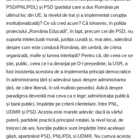
PSD/PNL/PDL) și PSD (partidul care a dus România pe
ultimul loc din UE, la nivelul de trai și a implementat corupția
instituționalizată)? Ce să cred acum? Că Iohannis, în pofida
proiectului „România Educată”, în fapt, precum cei din PSD, nu
suporta intelectualii morali, justiția curată și, mai ales, adevărul
despre cum este condusă România, din umbră, de crima
organizată, mafie și lumea interlopă? Pentru că, din ceea ce se
știe, public, ceea ce l-a deranjat pe D-l președinte, la USR, a
fost insistența acestora de a implementa principii democratice
în administrarea țării și adevărul spus despre administrarea
țării, de către liberali, în stil mafioto-pesedist. Adică despre
paradigma devenită mai ceva ca o lege: administrația publică
și banii publici, împărțite pe criterii clientelare, între PNL,
UDMR și PSD. Acesta este marele adevăr: dacă la vârful
puterii, partidele practică principiul rotației, la nivel local, de
treizeci de ani, funcțiile publice sunt împărțite între aceleași
găști, aparținând PSD, PNL/PDL si UDMR. Nu cumva acesta