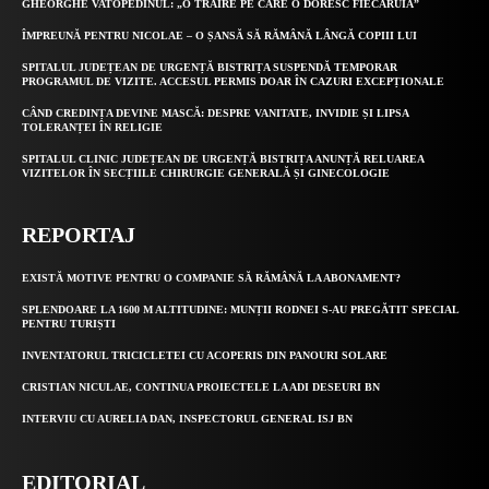
GHEORGHE VATOPEDINUL: „O TRĂIRE PE CARE O DORESC FIECĂRUIA”
ÎMPREUNĂ PENTRU NICOLAE – O ȘANSĂ SĂ RĂMÂNĂ LÂNGĂ COPIII LUI
SPITALUL JUDEȚEAN DE URGENȚĂ BISTRIȚA SUSPENDĂ TEMPORAR
PROGRAMUL DE VIZITE. ACCESUL PERMIS DOAR ÎN CAZURI EXCEPȚIONALE
CÂND CREDINȚA DEVINE MASCĂ: DESPRE VANITATE, INVIDIE ȘI LIPSA
TOLERANȚEI ÎN RELIGIE
SPITALUL CLINIC JUDEȚEAN DE URGENȚĂ BISTRIȚA ANUNȚĂ RELUAREA
VIZITELOR ÎN SECȚIILE CHIRURGIE GENERALĂ ȘI GINECOLOGIE
REPORTAJ
EXISTĂ MOTIVE PENTRU O COMPANIE SĂ RĂMÂNĂ LA ABONAMENT?
SPLENDOARE LA 1600 M ALTITUDINE: MUNȚII RODNEI S-AU PREGĂTIT SPECIAL
PENTRU TURIȘTI
INVENTATORUL TRICICLETEI CU ACOPERIS DIN PANOURI SOLARE
CRISTIAN NICULAE, CONTINUA PROIECTELE LA ADI DESEURI BN
INTERVIU CU AURELIA DAN, INSPECTORUL GENERAL ISJ BN
EDITORIAL