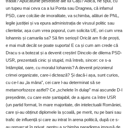
trădat? Apucăturile pesediste ale lui Câțu? Adică, ne spui, cu
un tupeu mai ceva ca a lui Ponta sau Dragnea, că infamul
PSD, care colcăie de imoralitate, va schimba, alături de PNL,
legile justiției și va epura administrația de virusul politic sau
clientelar, așa cum vrea poporul, cum solicita UE, ori cum vrea
Iohannis și camarila sa? Să fim serioși! Oricât am fi de proști,
e mai mult decât se poate suporta! E ca și cum am crede că
Dracu s-a botezat și a devenit creștin! Dincolo de dilema PSD-
USR, prezentată cinic și stupid, mă întreb, sincer: ce s-a
întâmplat, oare, cu moralul Iohannis? A devenit prizonierul
crimei organizate, care-i dictează? Și dacă-i așa, sunt curios,
cu ce-l au „la mâna”, cei care l-au determinat să se
metamorfozeze astfel? Ce „schelete în dulap” mai ascunde D-l
președinte, cu care este șantajabil, de a ajuns ca între USR
(un partid format, în mare majoritate, din intelectualii României,
care și-au obținut diplomele la școală, pe merit, nu pe bani sau
trafic de influență și care au intrat în arena politică, după ce s-
au remarcat în privat, pentru a schimba paradigma impusă de