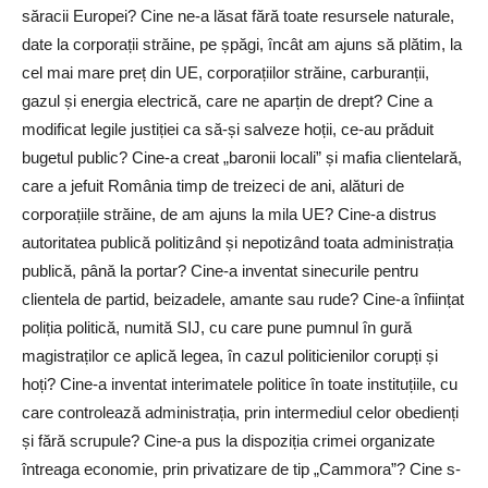
săracii Europei? Cine ne-a lăsat fără toate resursele naturale,
date la corporații străine, pe șpăgi, încât am ajuns să plătim, la
cel mai mare preț din UE, corporațiilor străine, carburanții,
gazul și energia electrică, care ne aparțin de drept? Cine a
modificat legile justiției ca să-și salveze hoții, ce-au prăduit
bugetul public? Cine-a creat „baronii locali” și mafia clientelară,
care a jefuit România timp de treizeci de ani, alături de
corporațiile străine, de am ajuns la mila UE? Cine-a distrus
autoritatea publică politizând și nepotizând toata administrația
publică, până la portar? Cine-a inventat sinecurile pentru
clientela de partid, beizadele, amante sau rude? Cine-a înființat
poliția politică, numită SIJ, cu care pune pumnul în gură
magistraților ce aplică legea, în cazul politicienilor corupți și
hoți? Cine-a inventat interimatele politice în toate instituțiile, cu
care controlează administrația, prin intermediul celor obedienți
și fără scrupule? Cine-a pus la dispoziția crimei organizate
întreaga economie, prin privatizare de tip „Cammora”? Cine s-