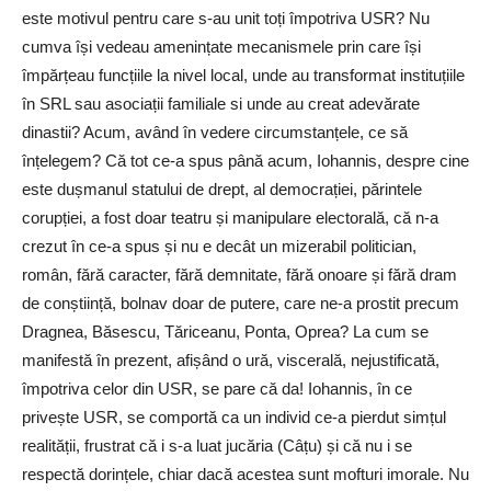
este motivul pentru care s-au unit toți împotriva USR? Nu
cumva își vedeau amenințate mecanismele prin care își
împărțeau funcțiile la nivel local, unde au transformat instituțiile
în SRL sau asociații familiale si unde au creat adevărate
dinastii? Acum, având în vedere circumstanțele, ce să
înțelegem? Că tot ce-a spus până acum, Iohannis, despre cine
este dușmanul statului de drept, al democrației, părintele
corupției, a fost doar teatru și manipulare electorală, că n-a
crezut în ce-a spus și nu e decât un mizerabil politician,
român, fără caracter, fără demnitate, fără onoare și fără dram
de conștiință, bolnav doar de putere, care ne-a prostit precum
Dragnea, Băsescu, Tăriceanu, Ponta, Oprea? La cum se
manifestă în prezent, afișând o ură, viscerală, nejustificată,
împotriva celor din USR, se pare că da! Iohannis, în ce
privește USR, se comportă ca un individ ce-a pierdut simțul
realității, frustrat că i s-a luat jucăria (Câțu) și că nu i se
respectă dorințele, chiar dacă acestea sunt mofturi imorale. Nu