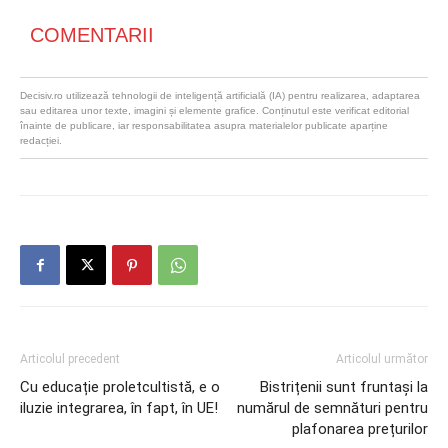
COMENTARII
Decisiv.ro utilizează tehnologii de inteligență artificială (IA) pentru realizarea, adaptarea
sau editarea unor texte, imagini și elemente grafice. Conținutul este verificat editorial
înainte de publicare, iar responsabilitatea asupra materialelor publicate aparține
redacției.
Articolul precedent
Articolul următor
Cu educație proletcultistă, e o
Bistrițenii sunt fruntași la
iluzie integrarea, în fapt, în UE!
numărul de semnături pentru
plafonarea prețurilor