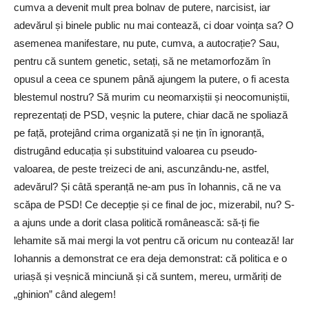
cumva a devenit mult prea bolnav de putere, narcisist, iar
adevărul și binele public nu mai contează, ci doar voința sa? O
asemenea manifestare, nu pute, cumva, a autocrație? Sau,
pentru că suntem genetic, setați, să ne metamorfozăm în
opusul a ceea ce spunem până ajungem la putere, o fi acesta
blestemul nostru? Să murim cu neomarxiștii și neocomuniștii,
reprezentați de PSD, veșnic la putere, chiar dacă ne spoliază
pe față, protejând crima organizată și ne țin în ignoranță,
distrugând educația și substituind valoarea cu pseudo-
valoarea, de peste treizeci de ani, ascunzându-ne, astfel,
adevărul? Și câtă speranță ne-am pus în Iohannis, că ne va
scăpa de PSD! Ce decepție și ce final de joc, mizerabil, nu? S-
a ajuns unde a dorit clasa politică românească: să-ți fie
lehamite să mai mergi la vot pentru că oricum nu contează! Iar
Iohannis a demonstrat ce era deja demonstrat: că politica e o
uriașă și veșnică minciună și că suntem, mereu, urmăriți de
„ghinion” când alegem!