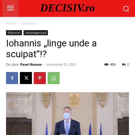
DECISIV.ro
Acasă
Editorial
Editorial
Uncategorized
Iohannis „linge unde a
scuipat”!?
De către
Pavel Roman
-
octombrie 25, 2021
409
0