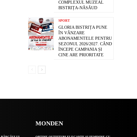
COMPLEXUL MUZEAL
BISTRIȚA-NĂSĂUD
SPORT
GLORIA BISTRIȚA PUNE
ÎN VÂNZARE
ABONAMENTELE PENTRU
SEZONUL 2026/2027. CÂND
ÎNCEPE CAMPANIA ȘI
CINE ARE PRIORITATE
MONDEN
 BÂRGĂULUI,
OBȚINE OUTFITURI ELEGANTE ȘI FEMININE CU