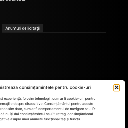
Anunturi de licitații
istrează consimțămintele pentru cookie-uri
ă experiență, folosim tehnologii, cum ar fi cookie-uri, pentru
ormațiile despre dispozitive. Consimțământul pentru aceste
 procesăm date, cum ar fi comportamentul de navigare sau ID-
acă nu îți dai consimțământul sau îți retragi consimțământul
tive asupra unor anumite funcționalități și funcții.