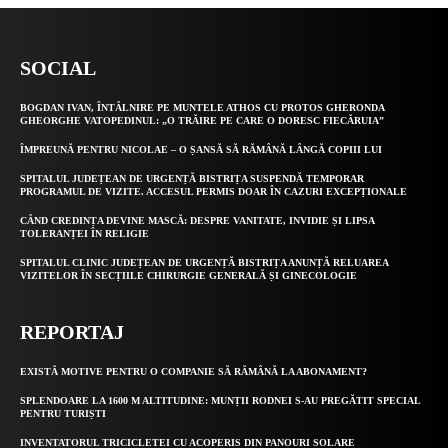
SOCIAL
BOGDAN IVAN, ÎNTÂLNIRE PE MUNTELE ATHOS CU PROTOS GHERONDA
GHEORGHE VATOPEDINUL: „O TRĂIRE PE CARE O DORESC FIECĂRUIA”
ÎMPREUNĂ PENTRU NICOLAE – O ȘANSĂ SĂ RĂMÂNĂ LÂNGĂ COPIII LUI
SPITALUL JUDEȚEAN DE URGENȚĂ BISTRIȚA SUSPENDĂ TEMPORAR
PROGRAMUL DE VIZITE. ACCESUL PERMIS DOAR ÎN CAZURI EXCEPȚIONALE
CÂND CREDINȚA DEVINE MASCĂ: DESPRE VANITATE, INVIDIE ȘI LIPSA
TOLERANȚEI ÎN RELIGIE
SPITALUL CLINIC JUDEȚEAN DE URGENȚĂ BISTRIȚA ANUNȚĂ RELUAREA
VIZITELOR ÎN SECȚIILE CHIRURGIE GENERALĂ ȘI GINECOLOGIE
REPORTAJ
EXISTĂ MOTIVE PENTRU O COMPANIE SĂ RĂMÂNĂ LA ABONAMENT?
SPLENDOARE LA 1600 M ALTITUDINE: MUNȚII RODNEI S-AU PREGĂTIT SPECIAL
PENTRU TURIȘTI
INVENTATORUL TRICICLETEI CU ACOPERIS DIN PANOURI SOLARE