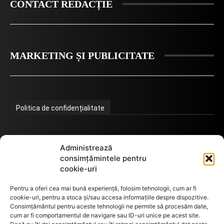
CONTACT REDACȚIE
MARKETING ȘI PUBLICITATE
Politica de confidențialitate
Termeni de utilizare
Administrează
consimțămintele pentru
cookie-uri
Utilizarea cookie-urilor
Pentru a oferi cea mai bună experiență, folosim tehnologii, cum ar fi
cookie-uri, pentru a stoca și/sau accesa informațiile despre dispozitive.
Consimțământul pentru aceste tehnologii ne permite să procesăm date,
cum ar fi comportamentul de navigare sau ID-uri unice pe acest site.
GDPR