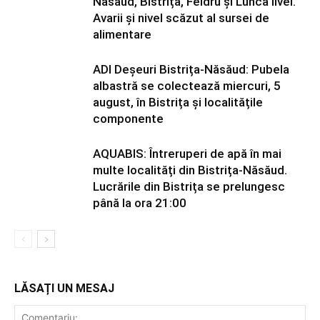
Năsăud, Bistrița, Feldru și Lunca Ilvei.
Avarii și nivel scăzut al sursei de
alimentare
ADI Deșeuri Bistrița-Năsăud: Pubela
albastră se colectează miercuri, 5
august, în Bistrița și localitățile
componente
AQUABIS: Întreruperi de apă în mai
multe localități din Bistrița-Năsăud.
Lucrările din Bistrița se prelungesc
până la ora 21:00
LĂSAȚI UN MESAJ