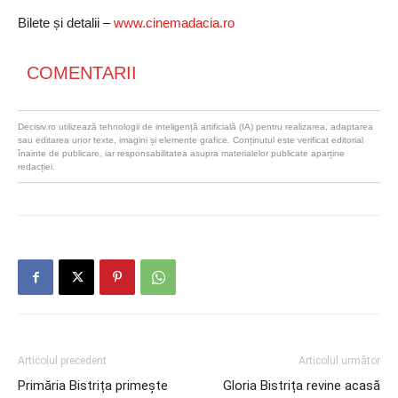
Bilete și detalii –
www.cinemadacia.ro
COMENTARII
Decisiv.ro utilizează tehnologii de inteligență artificială (IA) pentru realizarea, adaptarea
sau editarea unor texte, imagini și elemente grafice. Conținutul este verificat editorial
înainte de publicare, iar responsabilitatea asupra materialelor publicate aparține
redacției.
Articolul precedent
Articolul următor
Primăria Bistrița primește
Gloria Bistrița revine acasă