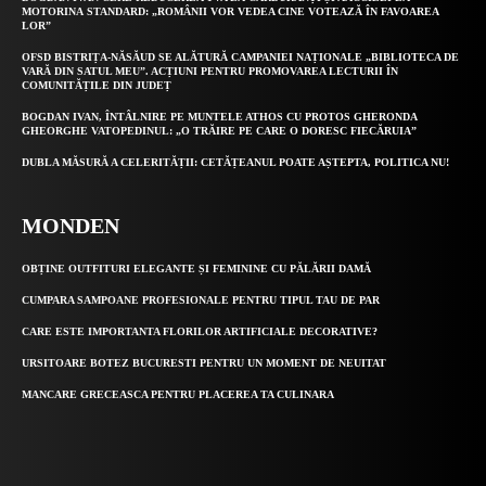
MOTORINA STANDARD: „ROMÂNII VOR VEDEA CINE VOTEAZĂ ÎN FAVOAREA
LOR”
OFSD BISTRIȚA-NĂSĂUD SE ALĂTURĂ CAMPANIEI NAȚIONALE „BIBLIOTECA DE
VARĂ DIN SATUL MEU”. ACȚIUNI PENTRU PROMOVAREA LECTURII ÎN
COMUNITĂȚILE DIN JUDEȚ
BOGDAN IVAN, ÎNTÂLNIRE PE MUNTELE ATHOS CU PROTOS GHERONDA
GHEORGHE VATOPEDINUL: „O TRĂIRE PE CARE O DORESC FIECĂRUIA”
DUBLA MĂSURĂ A CELERITĂȚII: CETĂȚEANUL POATE AȘTEPTA, POLITICA NU!
MONDEN
OBȚINE OUTFITURI ELEGANTE ȘI FEMININE CU PĂLĂRII DAMĂ
CUMPARA SAMPOANE PROFESIONALE PENTRU TIPUL TAU DE PAR
CARE ESTE IMPORTANTA FLORILOR ARTIFICIALE DECORATIVE?
URSITOARE BOTEZ BUCURESTI PENTRU UN MOMENT DE NEUITAT
MANCARE GRECEASCA PENTRU PLACEREA TA CULINARA