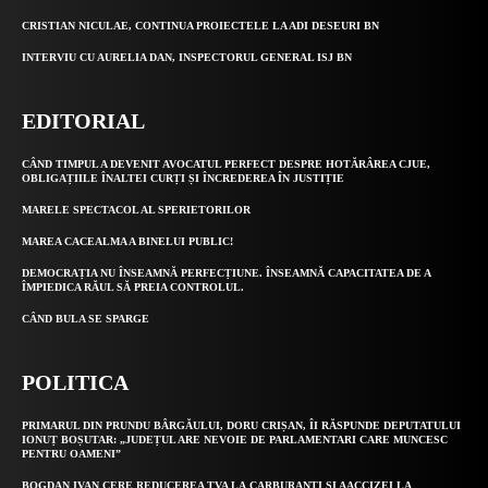
CRISTIAN NICULAE, CONTINUA PROIECTELE LA ADI DESEURI BN
INTERVIU CU AURELIA DAN, INSPECTORUL GENERAL ISJ BN
EDITORIAL
CÂND TIMPUL A DEVENIT AVOCATUL PERFECT DESPRE HOTĂRÂREA CJUE,
OBLIGAȚIILE ÎNALTEI CURȚI ȘI ÎNCREDEREA ÎN JUSTIȚIE
MARELE SPECTACOL AL SPERIETORILOR
MAREA CACEALMA A BINELUI PUBLIC!
DEMOCRAȚIA NU ÎNSEAMNĂ PERFECȚIUNE. ÎNSEAMNĂ CAPACITATEA DE A
ÎMPIEDICA RĂUL SĂ PREIA CONTROLUL.
CÂND BULA SE SPARGE
POLITICA
PRIMARUL DIN PRUNDU BÂRGĂULUI, DORU CRIȘAN, ÎI RĂSPUNDE DEPUTATULUI
IONUȚ BOȘUTAR: „JUDEȚUL ARE NEVOIE DE PARLAMENTARI CARE MUNCESC
PENTRU OAMENI”
BOGDAN IVAN CERE REDUCEREA TVA LA CARBURANȚI ȘI AACCIZEI LA