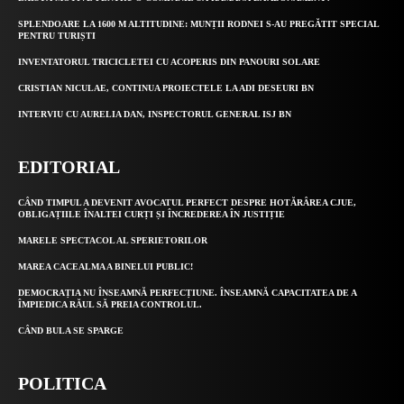
SPLENDOARE LA 1600 M ALTITUDINE: MUNȚII RODNEI S-AU PREGĂTIT SPECIAL
PENTRU TURIȘTI
INVENTATORUL TRICICLETEI CU ACOPERIS DIN PANOURI SOLARE
CRISTIAN NICULAE, CONTINUA PROIECTELE LA ADI DESEURI BN
INTERVIU CU AURELIA DAN, INSPECTORUL GENERAL ISJ BN
EDITORIAL
CÂND TIMPUL A DEVENIT AVOCATUL PERFECT DESPRE HOTĂRÂREA CJUE,
OBLIGAȚIILE ÎNALTEI CURȚI ȘI ÎNCREDEREA ÎN JUSTIȚIE
MARELE SPECTACOL AL SPERIETORILOR
MAREA CACEALMA A BINELUI PUBLIC!
DEMOCRAȚIA NU ÎNSEAMNĂ PERFECȚIUNE. ÎNSEAMNĂ CAPACITATEA DE A
ÎMPIEDICA RĂUL SĂ PREIA CONTROLUL.
CÂND BULA SE SPARGE
POLITICA