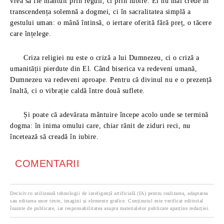
vrea să fie mântuit prin reguli, ci prin iubire. El nu mai crede în
transcendența solemnă a dogmei, ci în sacralitatea simplă a
gestului uman: o mână întinsă, o iertare oferită fără preț, o tăcere
care înțelege.
Criza religiei nu este o criză a lui Dumnezeu, ci o criză a
umanității pierdute din El. Când biserica va redeveni umană,
Dumnezeu va redeveni aproape. Pentru că divinul nu e o prezență
înaltă, ci o vibrație caldă între două suflete.
Și poate că adevărata mântuire începe acolo unde se termină
dogma: în inima omului care, chiar rănit de ziduri reci, nu
încetează să creadă în iubire.
COMENTARII
Decisiv.ro utilizează tehnologii de inteligență artificială (IA) pentru realizarea, adaptarea
sau editarea unor texte, imagini și elemente grafice. Conținutul este verificat editorial
înainte de publicare, iar responsabilitatea asupra materialelor publicate aparține redacției.