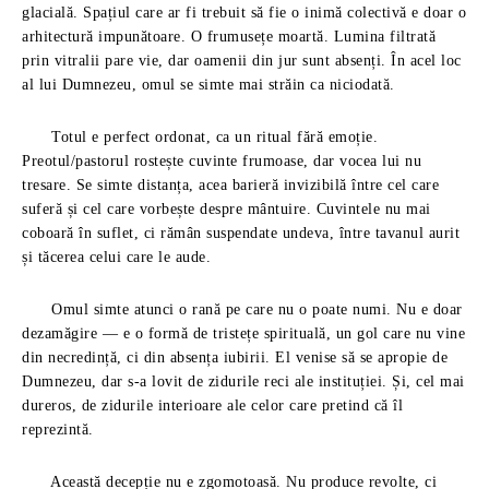
glacială. Spațiul care ar fi trebuit să fie o inimă colectivă e doar o
arhitectură impunătoare. O frumusețe moartă. Lumina filtrată
prin vitralii pare vie, dar oamenii din jur sunt absenți. În acel loc
al lui Dumnezeu, omul se simte mai străin ca niciodată.
Totul e perfect ordonat, ca un ritual fără emoție.
Preotul/pastorul rostește cuvinte frumoase, dar vocea lui nu
tresare. Se simte distanța, acea barieră invizibilă între cel care
suferă și cel care vorbește despre mântuire. Cuvintele nu mai
coboară în suflet, ci rămân suspendate undeva, între tavanul aurit
și tăcerea celui care le aude.
Omul simte atunci o rană pe care nu o poate numi. Nu e doar
dezamăgire — e o formă de tristețe spirituală, un gol care nu vine
din necredință, ci din absența iubirii. El venise să se apropie de
Dumnezeu, dar s-a lovit de zidurile reci ale instituției. Și, cel mai
dureros, de zidurile interioare ale celor care pretind că îl
reprezintă.
Această decepție nu e zgomotoasă. Nu produce revolte, ci