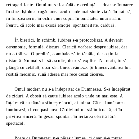
retrageri lente. Omul nu se leapădă de credință — doar se întoarce
în sine. Își duce rugăciunea acolo unde mai simte viață: în natură,
în liniștea serii, în ochii unui copil, în bunătatea unui străin.
Pentru că acolo mai există emoție, spontaneitate, căldură.
În biserici, în schimb, iubirea s-a protocolizat. A devenit
ceremonie, formulă, discurs. Clericii vorbesc despre iubire, dar
nu o trăiesc. O predică, o ambalează în tămâie, dar o țin la
distanță. Nu mai știu să asculte, doar să explice. Nu mai știu să
plângă cu celălalt, doar să-l binecuvânteze. Și binecuvântarea lor,
rostită mecanic, sună adesea mai rece decât tăcerea.
Omul modern nu s-a îndepărtat de Dumnezeu. S-a îndepărtat
de ziduri. A obosit să caute iubirea acolo unde nu mai este. A
înțeles că nu tămâia sfințește locul, ci inima. Că nu lumânarea
luminează, ci compasiunea. Că divinul nu stă în icoană, ci în
privirea sinceră, în gestul spontan, în iertarea oferită fără
spectacol.
Poate că Dumnezeu n-a părăsit lumea, ci doar și-a mutat