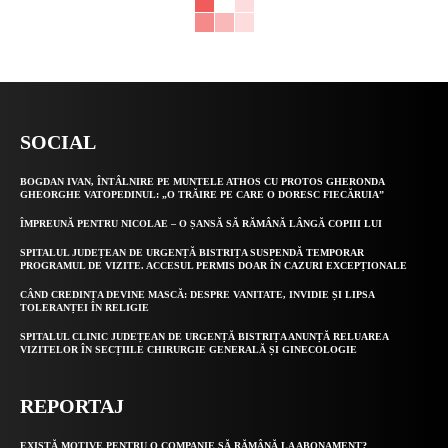
SOCIAL
BOGDAN IVAN, ÎNTÂLNIRE PE MUNTELE ATHOS CU PROTOS GHERONDA
GHEORGHE VATOPEDINUL: „O TRĂIRE PE CARE O DORESC FIECĂRUIA”
ÎMPREUNĂ PENTRU NICOLAE – O ȘANSĂ SĂ RĂMÂNĂ LÂNGĂ COPIII LUI
SPITALUL JUDEȚEAN DE URGENȚĂ BISTRIȚA SUSPENDĂ TEMPORAR
PROGRAMUL DE VIZITE. ACCESUL PERMIS DOAR ÎN CAZURI EXCEPȚIONALE
CÂND CREDINȚA DEVINE MASCĂ: DESPRE VANITATE, INVIDIE ȘI LIPSA
TOLERANȚEI ÎN RELIGIE
SPITALUL CLINIC JUDEȚEAN DE URGENȚĂ BISTRIȚA ANUNȚĂ RELUAREA
VIZITELOR ÎN SECȚIILE CHIRURGIE GENERALĂ ȘI GINECOLOGIE
REPORTAJ
EXISTĂ MOTIVE PENTRU O COMPANIE SĂ RĂMÂNĂ LA ABONAMENT?