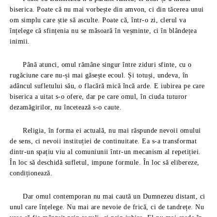
biserica. Poate că nu mai vorbește din amvon, ci din tăcerea unui
om simplu care știe să asculte. Poate că, într-o zi, clerul va
înțelege că sfințenia nu se măsoară în veșminte, ci în blândețea
inimii.
Până atunci, omul rămâne singur între ziduri sfinte, cu o
rugăciune care nu-și mai găsește ecoul. Și totuși, undeva, în
adâncul sufletului său, o flacără mică încă arde. E iubirea pe care
biserica a uitat s-o ofere, dar pe care omul, în ciuda tuturor
dezamăgirilor, nu încetează s-o caute.
Religia, în forma ei actuală, nu mai răspunde nevoii omului
de sens, ci nevoii instituției de continuitate. Ea s-a transformat
dintr-un spațiu viu al comuniunii într-un mecanism al repetiției.
În loc să deschidă sufletul, impune formule. În loc să elibereze,
condiționează.
Dar omul contemporan nu mai caută un Dumnezeu distant, ci
unul care înțelege. Nu mai are nevoie de frică, ci de tandrețe. Nu