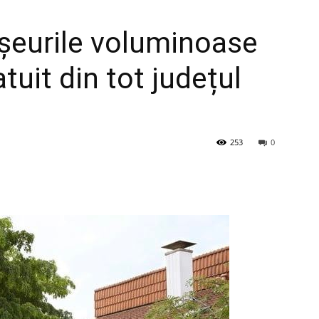
șeurile voluminoase
tuit din tot județul
253
0