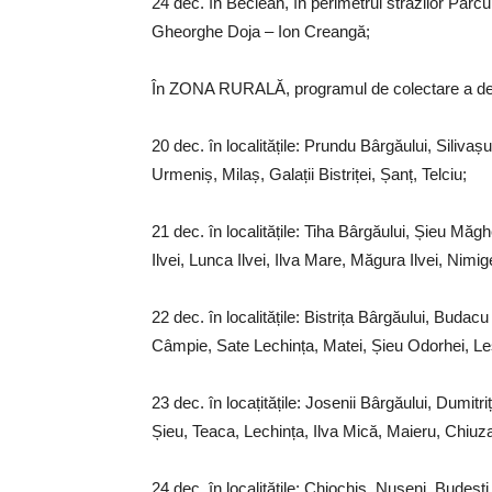
24 dec. în Beclean, în perimetrul străzilor Par
Gheorghe Doja – Ion Creangă;
În ZONA RURALĂ, programul de colectare a deș
20 dec. în localitățile: Prundu Bârgăului, Siliv
Urmeniș, Milaș, Galații Bistriței, Șanț, Telciu;
21 dec. în localitățile: Tiha Bârgăului, Șieu Mă
Ilvei, Lunca Ilvei, Ilva Mare, Măgura Ilvei, Nimi
22 dec. în localitățile: Bistrița Bârgăului, Buda
Câmpie, Sate Lechința, Matei, Șieu Odorhei, Le
23 dec. în locațitățile: Josenii Bârgăului, Dumitr
Șieu, Teaca, Lechința, Ilva Mică, Maieru, Chiuz
24 dec. în localitățile: Chiochiș, Nușeni, Bude