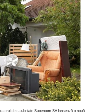
eratorul de salubritate Supercom SA lansează o nouă