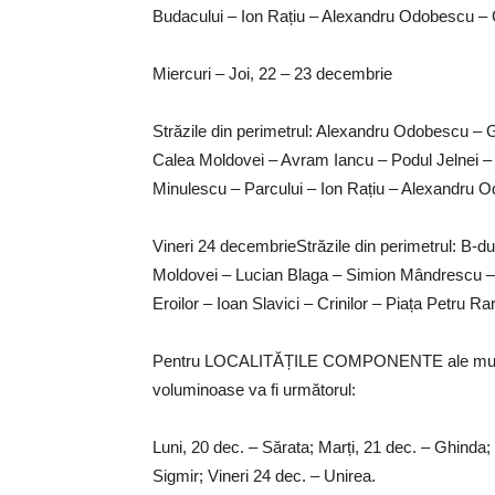
Budacului – Ion Rațiu – Alexandru Odobescu – G
Miercuri – Joi, 22 – 23 decembrie
Străzile din perimetrul: Alexandru Odobescu – G
Calea Moldovei – Avram Iancu – Podul Jelnei – G
Minulescu – Parcului – Ion Rațiu – Alexandru 
Vineri 24 decembrieStrăzile din perimetrul: B-d
Moldovei – Lucian Blaga – Simion Mândrescu – S
Eroilor – Ioan Slavici – Crinilor – Piața Petru Ra
Pentru LOCALITĂȚILE COMPONENTE ale municipiu
voluminoase va fi următorul:
Luni, 20 dec. – Sărata; Marți, 21 dec. – Ghinda; M
Sigmir; Vineri 24 dec. – Unirea.