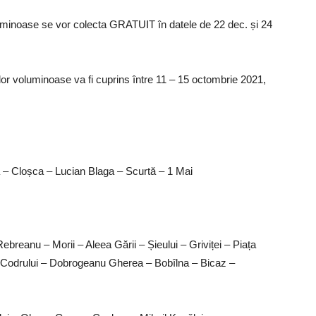
noase se vor colecta GRATUIT în datele de 22 dec. și 24
r voluminoase va fi cuprins între 11 – 15 octombrie 2021,
ea – Cloșca – Lucian Blaga – Scurtă – 1 Mai
Rebreanu – Morii – Aleea Gării – Șieului – Griviței – Piața
 – Codrului – Dobrogeanu Gherea – Bobîlna – Bicaz –