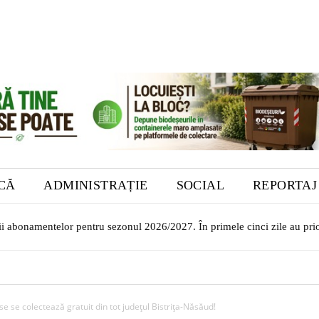
ICĂ
ADMINISTRAȚIE
SOCIAL
REPORTAJ
rii abonamentelor pentru sezonul 2026/2027. În primele cinci zile au prio
 se colectează gratuit din tot județul Bistrița-Năsăud!