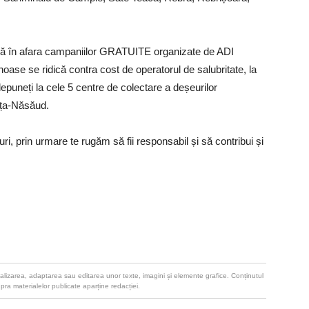
, că în afara campaniilor GRATUITE organizate de ADI
ase se ridică contra cost de operatorul de salubritate, la
puneți la cele 5 centre de colectare a deșeurilor
ița-Năsăud.
 prin urmare te rugăm să fii responsabil și să contribui și
u realizarea, adaptarea sau editarea unor texte, imagini și elemente grafice. Conținutul
upra materialelor publicate aparține redacției.