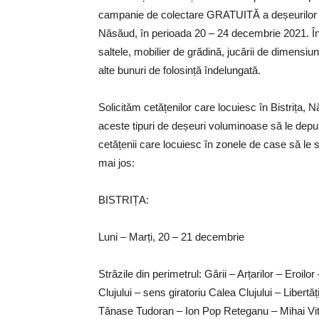
campanie de colectare GRATUITĂ a deșeurilor vol
Năsăud, în perioada 20 – 24 decembrie 2021. În c
saltele, mobilier de grădină, jucării de dimensiu
alte bunuri de folosință îndelungată.
Solicităm cetățenilor care locuiesc în Bistrița, 
aceste tipuri de deșeuri voluminoase să le depună
cetățenii care locuiesc în zonele de case să le 
mai jos:
BISTRIȚA:
Luni – Marți, 20 – 21 decembrie
Străzile din perimetrul: Gării – Arțarilor – Eroil
Clujului – sens giratoriu Calea Clujului – Libert
Tănase Tudoran – Ion Pop Reteganu – Mihai Vit