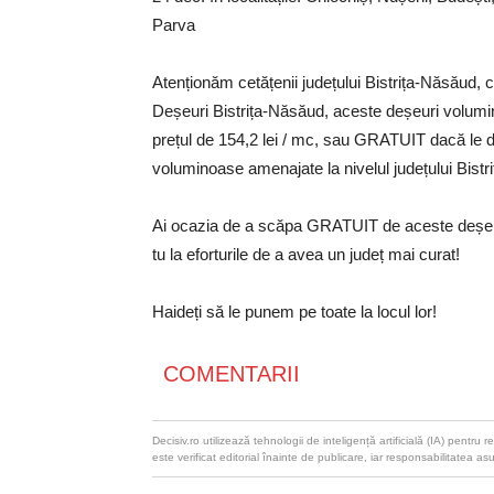
Parva
Atenționăm cetățenii județului Bistrița-Năsăud
Deșeuri Bistrița-Năsăud, aceste deșeuri volumino
prețul de 154,2 lei / mc, sau GRATUIT dacă le de
voluminoase amenajate la nivelul județului Bistr
Ai ocazia de a scăpa GRATUIT de aceste deșeuri,
tu la eforturile de a avea un județ mai curat!
Haideți să le punem pe toate la locul lor!
COMENTARII
Decisiv.ro utilizează tehnologii de inteligență artificială (IA) pentr
este verificat editorial înainte de publicare, iar responsabilitatea as