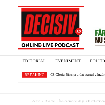
EDITORIAL
EVENIMENT
POLIT
BREAKING
CS Gloria Bistrița a dat startul vânză
Acasă
Diverse
În Decembrie, deșeurile voluminoase