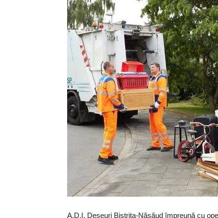
A.D.I. Deșeuri Bistrița-Năsăud împreună cu op