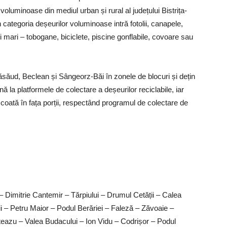
uminoase din mediul urban și rural al județului Bistrița-
ategoria deșeurilor voluminoase intră fotolii, canapele,
ni mari – tobogane, biciclete, piscine gonflabile, covoare sau
Năsăud, Beclean și Sângeorz-Băi în zonele de blocuri și dețin
 la platformele de colectare a deșeurilor reciclabile, iar
scoată în fața porții, respectând programul de colectare de
or – Dimitrie Cantemir – Tărpiului – Drumul Cetății – Calea
ății – Petru Maior – Podul Berăriei – Faleză – Zăvoaie –
eazu – Valea Budacului – Ion Vidu – Codrișor – Podul