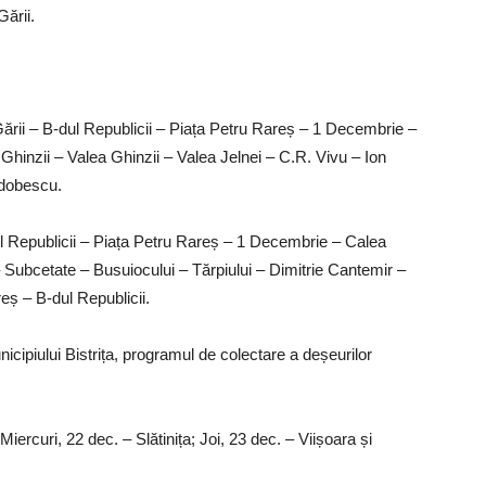
ării.
ării – B-dul Republicii – Piața Petru Rareș – 1 Decembrie –
hinzii – Valea Ghinzii – Valea Jelnei – C.R. Vivu – Ion
Odobescu.
ul Republicii – Piața Petru Rareș – 1 Decembrie – Calea
ubcetate – Busuiocului – Tărpiului – Dimitrie Cantemir –
reș – B-dul Republicii.
lui Bistrița, programul de colectare a deșeurilor
iercuri, 22 dec. – Slătinița; Joi, 23 dec. – Viișoara și