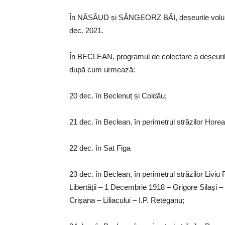
În NĂSĂUD și SÂNGEORZ BĂI, deșeurile volumi
dec. 2021.
În BECLEAN, programul de colectare a deșeurilo
după cum urmează:
20 dec. în Beclenuț și Coldău;
21 dec. în Beclean, în perimetrul străzilor Hor
22 dec. în Sat Figa
23 dec. în Beclean, în perimetrul străzilor Liviu 
Libertății – 1 Decembrie 1918 – Grigore Silași
Crișana – Liliacului – I.P. Reteganu;