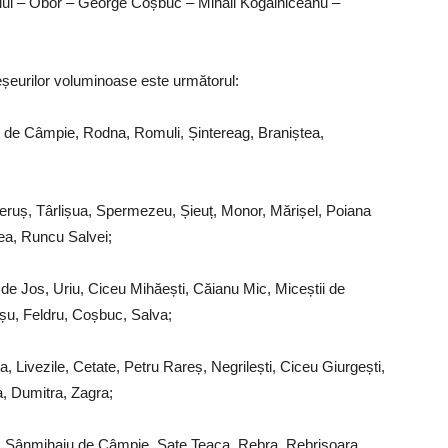
cului – Obor – George Coșbuc – Mihail Kogălniceanu –
eurilor voluminoase este următorul:
așu de Câmpie, Rodna, Romuli, Șintereag, Braniștea,
gheruș, Târlișua, Spermezeu, Șieuț, Monor, Mărișel, Poiana
gea, Runcu Salvei;
cu de Jos, Uriu, Ciceu Mihăești, Căianu Mic, Miceștii de
șu, Feldru, Coșbuc, Salva;
ița, Livezile, Cetate, Petru Rareș, Negrilești, Ciceu Giurgești,
a, Dumitra, Zagra;
ști, Sânmihaiu de Câmpie, Sate Teaca, Rebra, Rebrișoara,