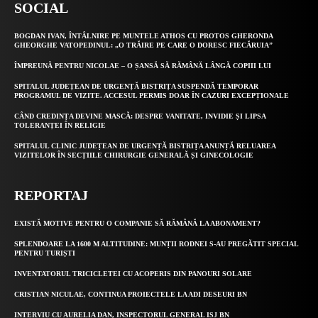
SOCIAL
BOGDAN IVAN, ÎNTÂLNIRE PE MUNTELE ATHOS CU PROTOS GHERONDA
GHEORGHE VATOPEDINUL: „O TRĂIRE PE CARE O DORESC FIECĂRUIA”
ÎMPREUNĂ PENTRU NICOLAE – O ȘANSĂ SĂ RĂMÂNĂ LÂNGĂ COPIII LUI
SPITALUL JUDEȚEAN DE URGENȚĂ BISTRIȚA SUSPENDĂ TEMPORAR
PROGRAMUL DE VIZITE. ACCESUL PERMIS DOAR ÎN CAZURI EXCEPȚIONALE
CÂND CREDINȚA DEVINE MASCĂ: DESPRE VANITATE, INVIDIE ȘI LIPSA
TOLERANȚEI ÎN RELIGIE
SPITALUL CLINIC JUDEȚEAN DE URGENȚĂ BISTRIȚA ANUNȚĂ RELUAREA
VIZITELOR ÎN SECȚIILE CHIRURGIE GENERALĂ ȘI GINECOLOGIE
REPORTAJ
EXISTĂ MOTIVE PENTRU O COMPANIE SĂ RĂMÂNĂ LA ABONAMENT?
SPLENDOARE LA 1600 M ALTITUDINE: MUNȚII RODNEI S-AU PREGĂTIT SPECIAL
PENTRU TURIȘTI
INVENTATORUL TRICICLETEI CU ACOPERIS DIN PANOURI SOLARE
CRISTIAN NICULAE, CONTINUA PROIECTELE LA ADI DESEURI BN
INTERVIU CU AURELIA DAN, INSPECTORUL GENERAL ISJ BN