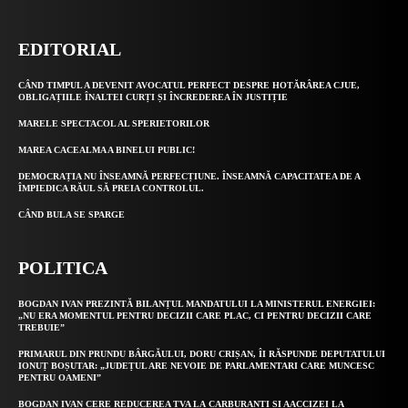
EDITORIAL
CÂND TIMPUL A DEVENIT AVOCATUL PERFECT DESPRE HOTĂRÂREA CJUE,
OBLIGAȚIILE ÎNALTEI CURȚI ȘI ÎNCREDEREA ÎN JUSTIȚIE
MARELE SPECTACOL AL SPERIETORILOR
MAREA CACEALMA A BINELUI PUBLIC!
DEMOCRAȚIA NU ÎNSEAMNĂ PERFECȚIUNE. ÎNSEAMNĂ CAPACITATEA DE A
ÎMPIEDICA RĂUL SĂ PREIA CONTROLUL.
CÂND BULA SE SPARGE
POLITICA
BOGDAN IVAN PREZINTĂ BILANȚUL MANDATULUI LA MINISTERUL ENERGIEI:
„NU ERA MOMENTUL PENTRU DECIZII CARE PLAC, CI PENTRU DECIZII CARE
TREBUIE”
PRIMARUL DIN PRUNDU BÂRGĂULUI, DORU CRIȘAN, ÎI RĂSPUNDE DEPUTATULUI
IONUȚ BOȘUTAR: „JUDEȚUL ARE NEVOIE DE PARLAMENTARI CARE MUNCESC
PENTRU OAMENI”
BOGDAN IVAN CERE REDUCEREA TVA LA CARBURANȚI ȘI AACCIZEI LA