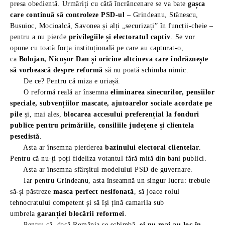
presa obedientă. Urmăriți cu câtă încrâncenare se va bate
gașca
care continuă să controleze PSD-ul
– Grindeanu, Stănescu,
Busuioc, Mocioalcă, Savonea și alți „securizați” în funcții-cheie –
pentru a nu pierde
privilegiile și electoratul captiv
. Se vor
opune cu toată forța instituțională pe care au capturat-o,
ca
Bolojan, Nicușor Dan și oricine altcineva care îndrăznește
să vorbească despre reformă
să nu poată schimba nimic.
De ce? Pentru că miza e uriașă.
O reformă reală ar însemna
eliminarea sinecurilor, pensiilor
speciale, subvențiilor mascate, ajutoarelor sociale acordate pe
pile
și, mai ales,
blocarea accesului preferențial la fonduri
publice pentru primăriile, consiliile județene și clientela
pesedistă
.
Asta ar însemna pierderea
bazinului electoral clientelar
.
Pentru că nu-ți poți fideliza votantul fără mită din bani publici.
Asta ar însemna sfârșitul modelului PSD de guvernare.
Iar pentru Grindeanu, asta înseamnă un singur lucru: trebuie
să-și păstreze
masca perfect nesifonată
, să joace rolul
tehnocratului competent și să își țină camarila sub
umbrela
garanției blocării reformei
.
Pentru că, dacă România se schimbă,
ei nu mai au loc în