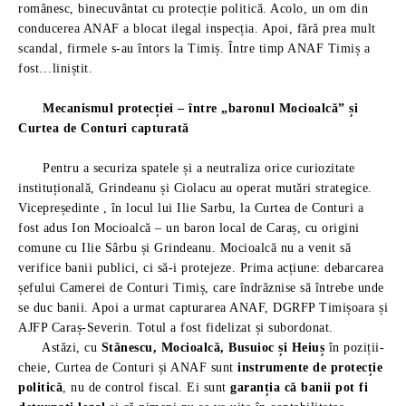
românesc, binecuvântat cu protecție politică. Acolo, un om din
conducerea ANAF a blocat ilegal inspecția. Apoi, fără prea mult
scandal, firmele s-au întors la Timiș. Între timp ANAF Timiș a
fost…liniștit.
Mecanismul protecției – între „baronul Mocioalcă” și
Curtea de Conturi capturată
Pentru a securiza spatele și a neutraliza orice curiozitate
instituțională, Grindeanu și Ciolacu au operat mutări strategice.
Vicepreședinte , în locul lui Ilie Sarbu, la Curtea de Conturi a
fost adus Ion Mocioalcă – un baron local de Caraș, cu origini
comune cu Ilie Sârbu și Grindeanu. Mocioalcă nu a venit să
verifice banii publici, ci să-i protejeze. Prima acțiune: debarcarea
șefului Camerei de Conturi Timiș, care îndrăznise să întrebe unde
se duc banii. Apoi a urmat capturarea ANAF, DGRFP Timișoara și
AJFP Caraș-Severin. Totul a fost fidelizat și subordonat.
Astăzi, cu
Stănescu, Mocioalcă, Busuioc și Heiuș
în poziții-
cheie, Curtea de Conturi și ANAF sunt
instrumente de protecție
politică
, nu de control fiscal. Ei sunt
garanția că banii pot fi