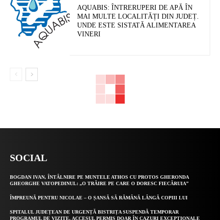
AQUABIS: ÎNTRERUPERI DE APĂ ÎN
MAI MULTE LOCALITĂȚI DIN JUDEȚ.
UNDE ESTE SISTATĂ ALIMENTAREA
VINERI
SOCIAL
BOGDAN IVAN, ÎNTÂLNIRE PE MUNTELE ATHOS CU PROTOS GHERONDA
GHEORGHE VATOPEDINUL: „O TRĂIRE PE CARE O DORESC FIECĂRUIA”
ÎMPREUNĂ PENTRU NICOLAE – O ȘANSĂ SĂ RĂMÂNĂ LÂNGĂ COPIII LUI
SPITALUL JUDEȚEAN DE URGENȚĂ BISTRIȚA SUSPENDĂ TEMPORAR
PROGRAMUL DE VIZITE. ACCESUL PERMIS DOAR ÎN CAZURI EXCEPȚIONALE