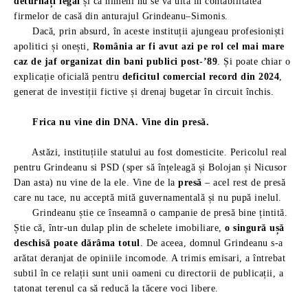
deturnați legal
și că nimeni nu se va uita în contabilitatea
firmelor de casă din anturajul Grindeanu–Simonis.
Dacă, prin absurd, în aceste instituții ajungeau profesioniști
apolitici și onești,
România ar fi avut azi pe rol cel mai mare
caz de jaf organizat din bani publici post-’89
. Și poate chiar o
explicație oficială pentru
deficitul comercial record din 2024
,
generat de investiții fictive și drenaj bugetar în circuit închis.
Frica nu vine din DNA. Vine din presă.
Astăzi, instituțiile statului au fost domesticite. Pericolul real
pentru Grindeanu si PSD (sper să înțeleagă și Bolojan și Nicusor
Dan asta) nu vine de la ele. Vine de la
presă
– acel rest de presă
care nu tace, nu acceptă mită guvernamentală și nu pupă inelul.
Grindeanu știe ce înseamnă o campanie de presă bine țintită.
Știe că, într-un dulap plin de schelete imobiliare,
o singură ușă
deschisă poate dărâma totul
. De aceea, domnul Grindeanu s-a
arătat deranjat de opiniile incomode. A trimis emisari, a întrebat
subtil în ce relații sunt unii oameni cu directorii de publicații, a
tatonat terenul ca să reducă la tăcere voci libere.