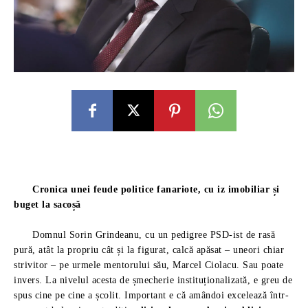
Cronica unei feude politice fanariote, cu iz imobiliar și
buget la sacoșă
Domnul Sorin Grindeanu, cu un pedigree PSD-ist de rasă
pură, atât la propriu cât și la figurat, calcă apăsat – uneori chiar
strivitor – pe urmele mentorului său, Marcel Ciolacu. Sau poate
invers. La nivelul acesta de șmecherie instituționalizată, e greu de
spus cine pe cine a școlit. Important e că amândoi excelează într-