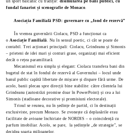
un sport balcanic cu tradiție:
disimularea pe bani publici, cu
fundal fanariot și scenografie de Monaco
.
Asociația Familială PSD: guvernare cu „fond de rezervă”
În vremea guvernării Ciolacu, PSD a funcționat ca
o
Asociație Familială
. Nu în sensul poetic, ci cât se poate de
contabil. Trei acționari principali: Ciolacu, Grindeanu și Simonis
– prieteni de idei mari și conturi grase, organizați mai eficient
decât o rețea paramilitară.
Mecanismul era simplu și elegant: Ciolacu transfera bani din
bugetul de stat în fondul de rezervă al Guvernului – locul unde
banul public capătă libertate de mișcare și dispare fără urme. De
acolo, banii plecau spre direcții bine stabilite: către clientela lui
Grindeanu (autostrăzi promise doar în PowerPoint) și cea a lui
Simonis (stadioane decorative și promisiuni electorale).
Trioul se reunea, nu în ședințe de partid, ci în destinații
exclusiviste, precum Monaco. Se zvonește că deplasările erau
facilitate de avioane închiriate de NORDIS – o coincidență cu
parfum imobiliar. Acolo, se pare, la ședințele „de strategie”, se
decidea soarta milioanelor.