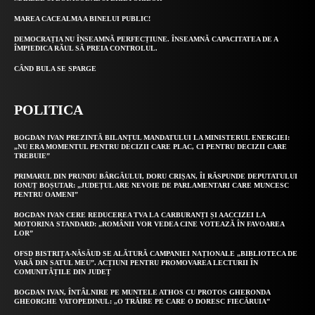
MAREA CACEALMA A BINELUI PUBLIC!
DEMOCRAȚIA NU ÎNSEAMNĂ PERFECȚIUNE. ÎNSEAMNĂ CAPACITATEA DE A
ÎMPIEDICA RĂUL SĂ PREIA CONTROLUL.
CÂND BULA SE SPARGE
POLITICA
BOGDAN IVAN PREZINTĂ BILANȚUL MANDATULUI LA MINISTERUL ENERGIEI:
„NU ERA MOMENTUL PENTRU DECIZII CARE PLAC, CI PENTRU DECIZII CARE
TREBUIE”
PRIMARUL DIN PRUNDU BÂRGĂULUI, DORU CRIȘAN, ÎI RĂSPUNDE DEPUTATULUI
IONUȚ BOȘUTAR: „JUDEȚUL ARE NEVOIE DE PARLAMENTARI CARE MUNCESC
PENTRU OAMENI”
BOGDAN IVAN CERE REDUCEREA TVA LA CARBURANȚI ȘI AACCIZEI LA
MOTORINA STANDARD: „ROMÂNII VOR VEDEA CINE VOTEAZĂ ÎN FAVOAREA
LOR”
OFSD BISTRIȚA-NĂSĂUD SE ALĂTURĂ CAMPANIEI NAȚIONALE „BIBLIOTECA DE
VARĂ DIN SATUL MEU”. ACȚIUNI PENTRU PROMOVAREA LECTURII ÎN
COMUNITĂȚILE DIN JUDEȚ
BOGDAN IVAN, ÎNTÂLNIRE PE MUNTELE ATHOS CU PROTOS GHERONDA
GHEORGHE VATOPEDINUL: „O TRĂIRE PE CARE O DORESC FIECĂRUIA”