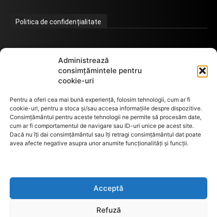
Politica de confidențialitate
Termeni de utilizare
Administrează
consimțămintele pentru
cookie-uri
Utilizarea cookie-urilor
Pentru a oferi cea mai bună experiență, folosim tehnologii, cum ar fi
cookie-uri, pentru a stoca și/sau accesa informațiile despre dispozitive.
Consimțământul pentru aceste tehnologii ne permite să procesăm date,
cum ar fi comportamentul de navigare sau ID-uri unice pe acest site.
GDPR
Dacă nu îți dai consimțământul sau îți retragi consimțământul dat poate
avea afecte negative asupra unor anumite funcționalități și funcții.
ANPC
Acceptă
Anunturi de licitații
Refuză