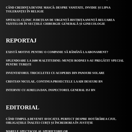
CÂND CREDINȚA DEVINE MASCĂ: DESPRE VANITATE, INVIDIE ȘI LIPSA
TOLERANȚEI ÎN RELIGIE
SPITALUL CLINIC JUDEȚEAN DE URGENȚĂ BISTRIȚA ANUNȚĂ RELUAREA
VIZITELOR ÎN SECȚIILE CHIRURGIE GENERALĂ ȘI GINECOLOGIE
REPORTAJ
EXISTĂ MOTIVE PENTRU O COMPANIE SĂ RĂMÂNĂ LA ABONAMENT?
SPLENDOARE LA 1600 M ALTITUDINE: MUNȚII RODNEI S-AU PREGĂTIT SPECIAL
PENTRU TURIȘTI
INVENTATORUL TRICICLETEI CU ACOPERIS DIN PANOURI SOLARE
CRISTIAN NICULAE, CONTINUA PROIECTELE LA ADI DESEURI BN
INTERVIU CU AURELIA DAN, INSPECTORUL GENERAL ISJ BN
EDITORIAL
CÂND TIMPUL A DEVENIT AVOCATUL PERFECT DESPRE HOTĂRÂREA CJUE,
OBLIGAȚIILE ÎNALTEI CURȚI ȘI ÎNCREDEREA ÎN JUSTIȚIE
MARELE SPECTACOL AL SPERIETORILOR