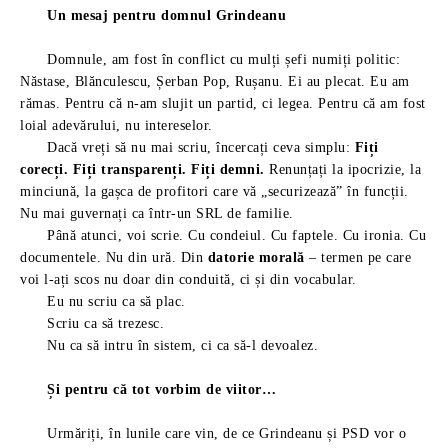
Un mesaj pentru domnul Grindeanu
Domnule, am fost în conflict cu mulți șefi numiți politic:
Năstase, Blănculescu, Șerban Pop, Rușanu. Ei au plecat. Eu am
rămas. Pentru că n-am slujit un partid, ci legea. Pentru că am fost
loial adevărului, nu intereselor.
Dacă vreți să nu mai scriu, încercați ceva simplu:
Fiți
corecți. Fiți transparenți. Fiți demni.
Renunțați la ipocrizie, la
minciună, la gașca de profitori care vă „securizează” în funcții.
Nu mai guvernați ca într-un SRL de familie.
Până atunci, voi scrie. Cu condeiul. Cu faptele. Cu ironia. Cu
documentele. Nu din ură. Din
datorie morală
– termen pe care
voi l-ați scos nu doar din conduită, ci și din vocabular.
Eu nu scriu ca să plac.
Scriu ca să trezesc.
Nu ca să intru în sistem, ci ca să-l devoalez.
Și pentru că tot vorbim de viitor…
Urmăriți, în lunile care vin, de ce Grindeanu și PSD vor o