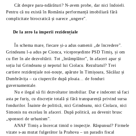
Cât despre para-ndărături? N-avem probe, dar nici îndoieli.
Pentru că nu există în România performanță imobiliară fără
complicitate birocratică și oarece „ungere”.
De la zero la imperii rezidențiale
În schema mare, fiecare și-a adus oamenii „de încredere”.
Grindeanu l-a adus pe Cionca, vicepreședinte PSD Timiș, și om
cu fler în ale dezvoltării. Tot „întâmplător”, în afaceri apar și
soția lui Grindeanu și nepotul lui Ciolacu. Rezultatul? Trei
cartiere rezidențiale noi-nouțe, apărute în Timișoara, Săcălaz și
Dumbrăvița – ca ciupercile după ploaia… de fonduri
guvernamentale.
Nu e ilegal să fii dezvoltator imobiliar. Dar e indecent să faci
asta pe furiș, cu discreție totală și fără transparență privind sursa
fondurilor. Înainte de politică, nici Grindeanu, nici Ciolacu, nici
Simonis nu excelau în afaceri. După politică, au devenit brusc
„sponsori de urbanism”.
ANAF Timiș a încercat timid o inspecție. Răspunsul? Firmele
vizate s-au mutat fulgerător la Prahova – un paradis fiscal