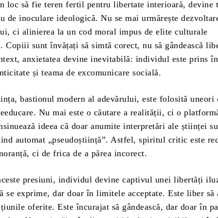
c să fie teren fertil pentru libertate interioară, devine 
iu de inoculare ideologică. Nu se mai urmărește dezvoltar
i, ci alinierea la un cod moral impus de elite culturale
 Copiii sunt învățați să simtă corect, nu să gândească libe
ntext, anxietatea devine inevitabilă: individul este prins în
nticitate și teama de excomunicare socială.
ța, bastionul modern al adevărului, este folosită uneori 
eeducare. Nu mai este o căutare a realității, ci o platform
insinuează ideea că doar anumite interpretări ale științei s
iind automat „pseudoștiință”. Astfel, spiritul critic este re
noranță, ci de frica de a părea incorect.
te presiuni, individul devine captivul unei libertăți iluz
să se exprime, dar doar în limitele acceptate. Este liber să
țiunile oferite. Este încurajat să gândească, dar doar în p