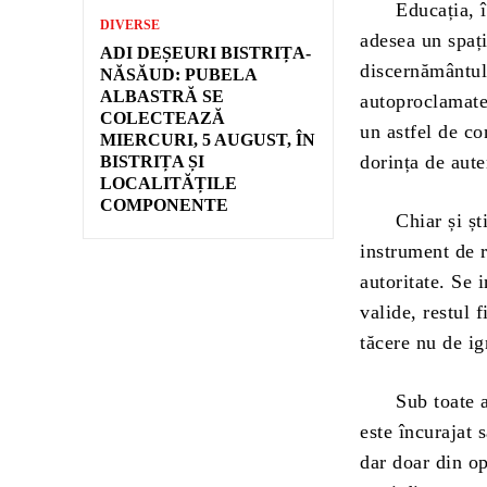
Educația, în lo
DIVERSE
adesea un spaț
ADI DEȘEURI BISTRIȚA-
discernământulu
NĂSĂUD: PUBELA
ALBASTRĂ SE
autoproclamate.
COLECTEAZĂ
un astfel de co
MIERCURI, 5 AUGUST, ÎN
dorința de aute
BISTRIȚA ȘI
LOCALITĂȚILE
COMPONENTE
Chiar și știin
instrument de r
autoritate. Se 
valide, restul f
tăcere nu de ig
Sub toate aces
este încurajat 
dar doar din op