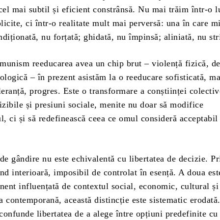
cel mai subtil și eficient constrânsă. Nu mai trăim într-o 
plicite, ci într-o realitate mult mai perversă: una în care m
diționată, nu forțată; ghidată, nu împinsă; aliniată, nu str
sm reeducarea avea un chip brut – violență fizică, det
ologică – în prezent asistăm la o reeducare sofisticată, ma
leranță, progres. Este o transformare a conștiinței colectiv
zibile și presiuni sociale, menite nu doar să modifice
, ci și să redefinească ceea ce omul consideră acceptabil
gândire nu este echivalentă cu libertatea de decizie. Pr
nd interioară, imposibil de controlat în esență. A doua est
nent influențată de contextul social, economic, cultural și 
ea contemporană, această distincție este sistematic erodat
 confunde libertatea de a alege între opțiuni predefinite cu