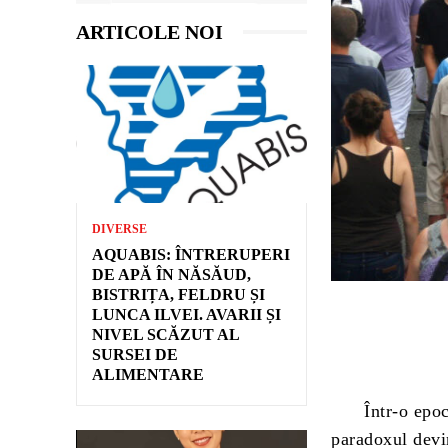
ARTICOLE NOI
DIVERSE
AQUABIS: ÎNTRERUPERI
DE APĂ ÎN NĂSĂUD,
BISTRIȚA, FELDRU ȘI
LUNCA ILVEI. AVARII ȘI
NIVEL SCĂZUT AL
SURSEI DE
ALIMENTARE
Într-o epocă î
paradoxul devi