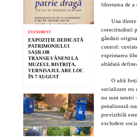
libertatea de a
Una dintre ce
corectitudinii
EVENIMENT
gânduri origin
EXPOZIȚIE DEDICATĂ
PATRIMONIULUI
control: cuvint
SAȘILOR
exprimarea libe
TRANSILVĂNENI LA
altădată define
MUZEUL BISTRIȚA.
VERNISAJUL ARE LOC
ÎN 7 AUGUST
O altă forță d
socializare nu 
nu sunt neutri
penalizează nua
previzibilă est
excludere socia