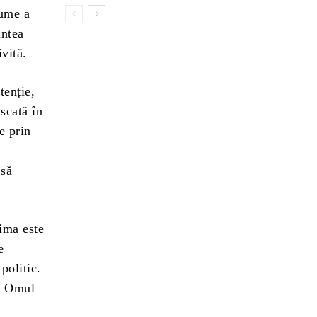
lume a
intea
ivită.
enție,
scată în
e prin
 să
ima este
e
politic.
ă. Omul