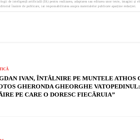
logii de inteligență artificială (IA) pentru realizarea, adaptarea sau editarea unor texte, imagini și e
ditorial înainte de publicare, iar responsabilitatea asupra materialelor publicate aparține redacției.
TICĂ
GDAN IVAN, ÎNTÂLNIRE PE MUNTELE ATHOS 
OTOS GHERONDA GHEORGHE VATOPEDINUL:
ĂIRE PE CARE O DORESC FIECĂRUIA”