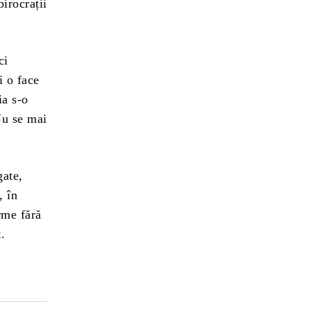
birocrații
ci
i o face
ia s-o
Nu se mai
gate,
, în
orme fără
.