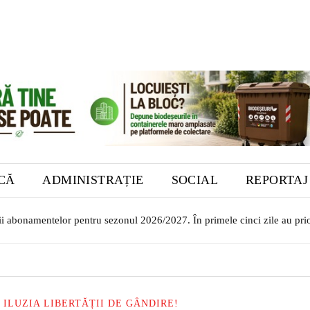
ICĂ
ADMINISTRAȚIE
SOCIAL
REPORTAJ
 abonamentelor pentru sezonul 2026/2027. În primele cinci zile au priorit
or transilvăneni la Muzeul Bistrița. Vernisajul are loc în 7 august
ILUZIA LIBERTĂȚII DE GÂNDIRE!