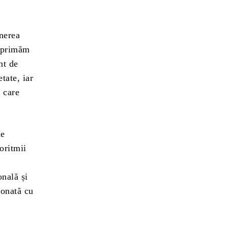
nerea
exprimăm
nt de
tate, iar
, care
de
oritmii
onală și
ionată cu