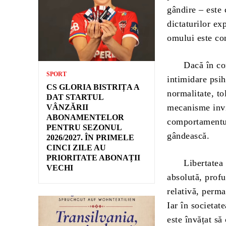
gândire – este 
dictaturilor ex
omului este con
Dacă în comuni
SPORT
intimidare psih
CS GLORIA BISTRIȚA A
normalitate, to
DAT STARTUL
mecanisme invi
VÂNZĂRII
ABONAMENTELOR
comportamentul
PENTRU SEZONUL
gândească.
2026/2027. ÎN PRIMELE
CINCI ZILE AU
PRIORITATE ABONAȚII
Libertatea de 
VECHI
absolută, profu
relativă, perma
Iar în societat
este învățat să