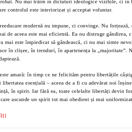
robat. Nu mai trăim în dictaturi ideologice vizibile, ci în 
are controlul este interiorizat și acceptat voluntar.
ducare modernă nu impune, ci convinge. Nu forțează, 
ai de aceea este mai eficientă. Ea nu distruge gândirea, c
nu mai este împiedicat să gândească, ci nu mai simte nevo
ce în clișee, în trenduri, în apartenența la „majoritate”. 
adaptează.
 amară: în timp ce ne felicităm pentru libertățile câști
libertatea esențială – aceea de a fi cu adevărat noi înșine
nță, în spirit. Iar fără ea, toate celelalte libertăți devin f
care ascunde un spirit tot mai obedient și mai uniformizat
II