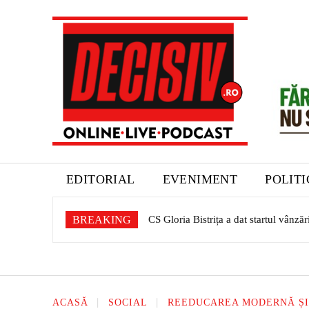
EDITORIAL
EVENIMENT
POLIT
BREAKING
CS Gloria Bistrița a dat startul vânzării
Expoziție dedicată patrimoniului sașil
ACASĂ
SOCIAL
REEDUCAREA MODERNĂ ȘI 