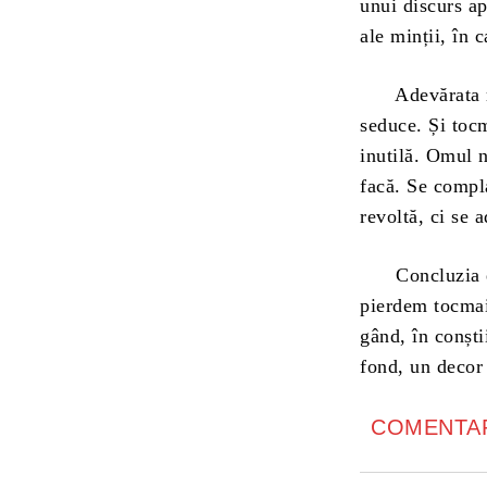
unui discurs ap
ale minții, în c
Adevărata ree
seduce. Și tocm
inutilă. Omul 
facă. Se compla
revoltă, ci se 
Concluzia este
pierdem tocmai 
gând, în conștii
fond, un decor 
COMENTAR