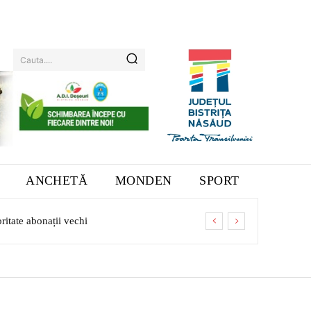
Cauta....
ANCHETĂ
MONDEN
SPORT
ate abonații vechi