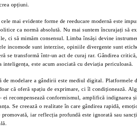
 crea opțiuni.
le mai evidente forme de reeducare modernă este impu
 politice ca normă absolută. Nu mai suntem încurajați să 
ale, ci să mimăm consensul. Limba însăși devine instrume
ele incomode sunt interzise, opiniile divergente sunt etiche
ră se transformă într-un act de curaj rar. Gândirea critică
a inteligența, este acum asociată cu deviația periculoasă.
e modelare a gândirii este mediul digital. Platformele 
doar că oferă spațiu de exprimare, ci îl condiționează. Alg
 – ei recompensează conformismul, amplifică indignarea și
nța. Se creează o realitate în care gândirea rapidă, emoți
e promovată, iar reflecția profundă este ignorată sau sancț
lă.