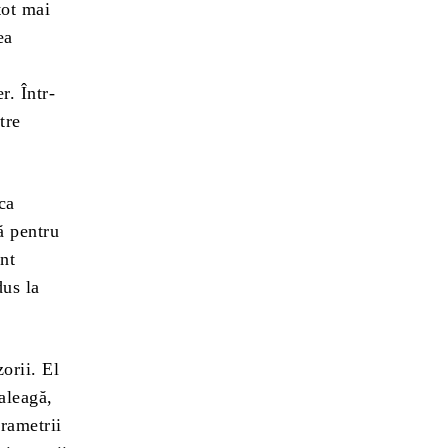
tot mai
ea
r. Într-
tre
ca
ă pentru
unt
dus la
orii. El
 aleagă,
arametrii