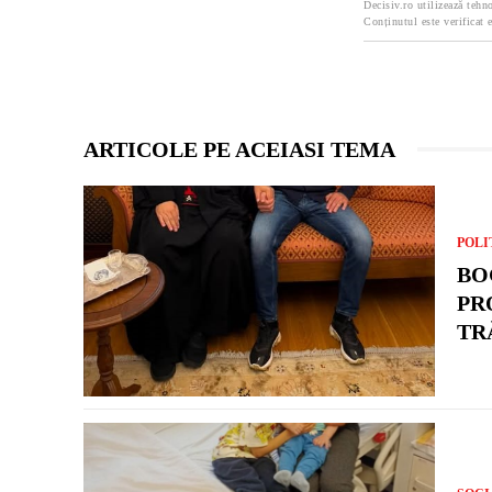
Decisiv.ro utilizează tehno
Conținutul este verificat e
ARTICOLE PE ACEIASI TEMA
POLI
BO
PR
TR