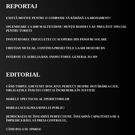
REPORTAJ
EXISTĂ MOTIVE PENTRU O COMPANIE SĂ RĂMÂNĂ LA ABONAMENT?
SPLENDOARE LA 1600 M ALTITUDINE: MUNȚII RODNEI S-AU PREGĂTIT SPECIAL
PENTRU TURIȘTI
INVENTATORUL TRICICLETEI CU ACOPERIS DIN PANOURI SOLARE
CRISTIAN NICULAE, CONTINUA PROIECTELE LA ADI DESEURI BN
INTERVIU CU AURELIA DAN, INSPECTORUL GENERAL ISJ BN
EDITORIAL
CÂND TIMPUL A DEVENIT AVOCATUL PERFECT DESPRE HOTĂRÂREA CJUE,
OBLIGAȚIILE ÎNALTEI CURȚI ȘI ÎNCREDEREA ÎN JUSTIȚIE
MARELE SPECTACOL AL SPERIETORILOR
MAREA CACEALMA A BINELUI PUBLIC!
DEMOCRAȚIA NU ÎNSEAMNĂ PERFECȚIUNE. ÎNSEAMNĂ CAPACITATEA DE A
ÎMPIEDICA RĂUL SĂ PREIA CONTROLUL.
CÂND BULA SE SPARGE