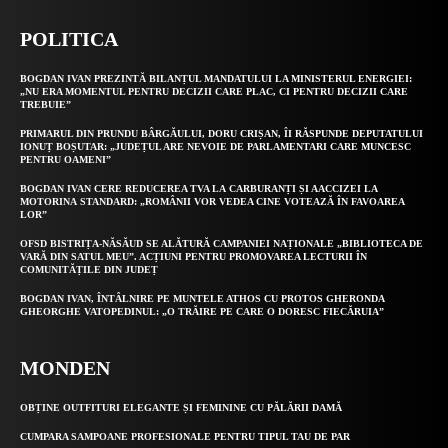
POLITICA
BOGDAN IVAN PREZINTĂ BILANȚUL MANDATULUI LA MINISTERUL ENERGIEI:
„NU ERA MOMENTUL PENTRU DECIZII CARE PLAC, CI PENTRU DECIZII CARE
TREBUIE”
PRIMARUL DIN PRUNDU BÂRGĂULUI, DORU CRIȘAN, ÎI RĂSPUNDE DEPUTATULUI
IONUȚ BOȘUTAR: „JUDEȚUL ARE NEVOIE DE PARLAMENTARI CARE MUNCESC
PENTRU OAMENI”
BOGDAN IVAN CERE REDUCEREA TVA LA CARBURANȚI ȘI AACCIZEI LA
MOTORINA STANDARD: „ROMÂNII VOR VEDEA CINE VOTEAZĂ ÎN FAVOAREA
LOR”
OFSD BISTRIȚA-NĂSĂUD SE ALĂTURĂ CAMPANIEI NAȚIONALE „BIBLIOTECA DE
VARĂ DIN SATUL MEU”. ACȚIUNI PENTRU PROMOVAREA LECTURII ÎN
COMUNITĂȚILE DIN JUDEȚ
BOGDAN IVAN, ÎNTÂLNIRE PE MUNTELE ATHOS CU PROTOS GHERONDA
GHEORGHE VATOPEDINUL: „O TRĂIRE PE CARE O DORESC FIECĂRUIA”
MONDEN
OBȚINE OUTFITURI ELEGANTE ȘI FEMININE CU PĂLĂRII DAMĂ
CUMPARA SAMPOANE PROFESIONALE PENTRU TIPUL TAU DE PAR