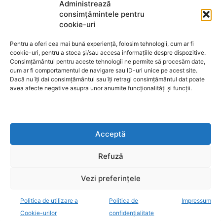
Termeni de utilizare
Administrează
consimțămintele pentru
cookie-uri
Utilizarea cookie-urilor
Pentru a oferi cea mai bună experiență, folosim tehnologii, cum ar fi
cookie-uri, pentru a stoca și/sau accesa informațiile despre dispozitive.
Consimțământul pentru aceste tehnologii ne permite să procesăm date,
cum ar fi comportamentul de navigare sau ID-uri unice pe acest site.
GDPR
Dacă nu îți dai consimțământul sau îți retragi consimțământul dat poate
avea afecte negative asupra unor anumite funcționalități și funcții.
ANPC
Acceptă
Anunturi de licitații
Refuză
Vezi preferințele
Politica de utilizare a
Politica de
Impressum
decisiv.ro - anchete, investigatii, evenimente, opinii
Cookie-urilor
confidențialitate