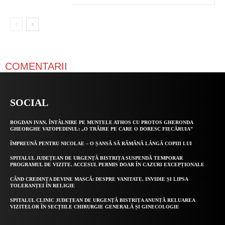
COMENTARII
SOCIAL
BOGDAN IVAN, ÎNTÂLNIRE PE MUNTELE ATHOS CU PROTOS GHERONDA
GHEORGHE VATOPEDINUL: „O TRĂIRE PE CARE O DORESC FIECĂRUIA”
ÎMPREUNĂ PENTRU NICOLAE – O ȘANSĂ SĂ RĂMÂNĂ LÂNGĂ COPIII LUI
SPITALUL JUDEȚEAN DE URGENȚĂ BISTRIȚA SUSPENDĂ TEMPORAR
PROGRAMUL DE VIZITE. ACCESUL PERMIS DOAR ÎN CAZURI EXCEPȚIONALE
CÂND CREDINȚA DEVINE MASCĂ: DESPRE VANITATE, INVIDIE ȘI LIPSA
TOLERANȚEI ÎN RELIGIE
SPITALUL CLINIC JUDEȚEAN DE URGENȚĂ BISTRIȚA ANUNȚĂ RELUAREA
VIZITELOR ÎN SECȚIILE CHIRURGIE GENERALĂ ȘI GINECOLOGIE