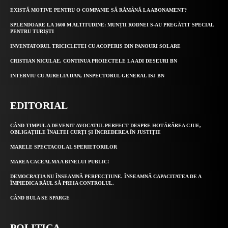
EXISTĂ MOTIVE PENTRU O COMPANIE SĂ RĂMÂNĂ LA ABONAMENT?
SPLENDOARE LA 1600 M ALTITUDINE: MUNȚII RODNEI S-AU PREGĂTIT SPECIAL
PENTRU TURIȘTI
INVENTATORUL TRICICLETEI CU ACOPERIS DIN PANOURI SOLARE
CRISTIAN NICULAE, CONTINUA PROIECTELE LA ADI DESEURI BN
INTERVIU CU AURELIA DAN, INSPECTORUL GENERAL ISJ BN
EDITORIAL
CÂND TIMPUL A DEVENIT AVOCATUL PERFECT DESPRE HOTĂRÂREA CJUE,
OBLIGAȚIILE ÎNALTEI CURȚI ȘI ÎNCREDEREA ÎN JUSTIȚIE
MARELE SPECTACOL AL SPERIETORILOR
MAREA CACEALMA A BINELUI PUBLIC!
DEMOCRAȚIA NU ÎNSEAMNĂ PERFECȚIUNE. ÎNSEAMNĂ CAPACITATEA DE A
ÎMPIEDICA RĂUL SĂ PREIA CONTROLUL.
CÂND BULA SE SPARGE
POLITICA