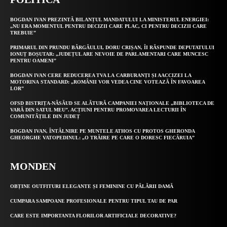
BOGDAN IVAN PREZINTĂ BILANȚUL MANDATULUI LA MINISTERUL ENERGIEI:
„NU ERA MOMENTUL PENTRU DECIZII CARE PLAC, CI PENTRU DECIZII CARE
TREBUIE”
PRIMARUL DIN PRUNDU BÂRGĂULUI, DORU CRIȘAN, ÎI RĂSPUNDE DEPUTATULUI
IONUȚ BOȘUTAR: „JUDEȚUL ARE NEVOIE DE PARLAMENTARI CARE MUNCESC
PENTRU OAMENI”
BOGDAN IVAN CERE REDUCEREA TVA LA CARBURANȚI ȘI AACCIZEI LA
MOTORINA STANDARD: „ROMÂNII VOR VEDEA CINE VOTEAZĂ ÎN FAVOAREA
LOR”
OFSD BISTRIȚA-NĂSĂUD SE ALĂTURĂ CAMPANIEI NAȚIONALE „BIBLIOTECA DE
VARĂ DIN SATUL MEU”. ACȚIUNI PENTRU PROMOVAREA LECTURII ÎN
COMUNITĂȚILE DIN JUDEȚ
BOGDAN IVAN, ÎNTÂLNIRE PE MUNTELE ATHOS CU PROTOS GHERONDA
GHEORGHE VATOPEDINUL: „O TRĂIRE PE CARE O DORESC FIECĂRUIA”
MONDEN
OBȚINE OUTFITURI ELEGANTE ȘI FEMININE CU PĂLĂRII DAMĂ
CUMPARA SAMPOANE PROFESIONALE PENTRU TIPUL TAU DE PAR
CARE ESTE IMPORTANTA FLORILOR ARTIFICIALE DECORATIVE?