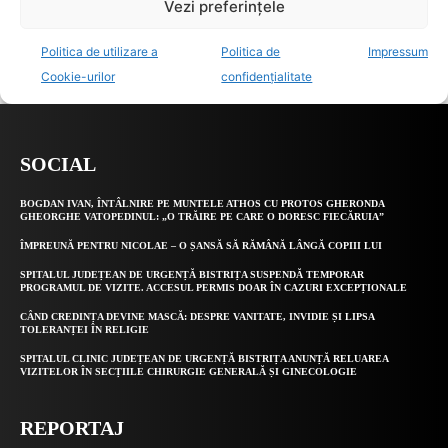
SOCIAL
BOGDAN IVAN, ÎNTÂLNIRE PE MUNTELE ATHOS CU PROTOS GHERONDA
GHEORGHE VATOPEDINUL: „O TRĂIRE PE CARE O DORESC FIECĂRUIA”
ÎMPREUNĂ PENTRU NICOLAE – O ȘANSĂ SĂ RĂMÂNĂ LÂNGĂ COPIII LUI
SPITALUL JUDEȚEAN DE URGENȚĂ BISTRIȚA SUSPENDĂ TEMPORAR
PROGRAMUL DE VIZITE. ACCESUL PERMIS DOAR ÎN CAZURI EXCEPȚIONALE
CÂND CREDINȚA DEVINE MASCĂ: DESPRE VANITATE, INVIDIE ȘI LIPSA
TOLERANȚEI ÎN RELIGIE
SPITALUL CLINIC JUDEȚEAN DE URGENȚĂ BISTRIȚA ANUNȚĂ RELUAREA
VIZITELOR ÎN SECȚIILE CHIRURGIE GENERALĂ ȘI GINECOLOGIE
REPORTAJ