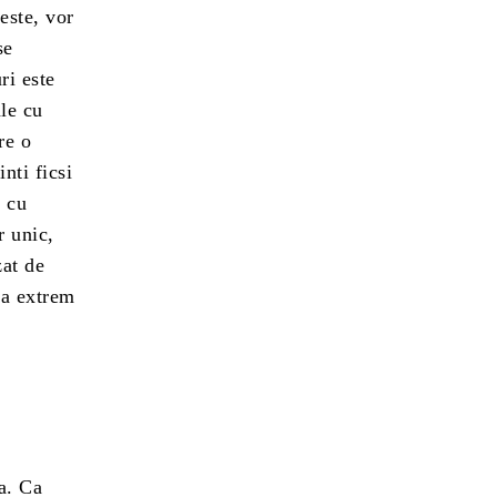
este, vor
se
ri este
ale cu
re o
nti ficsi
e cu
r unic,
zat de
ra extrem
a. Ca