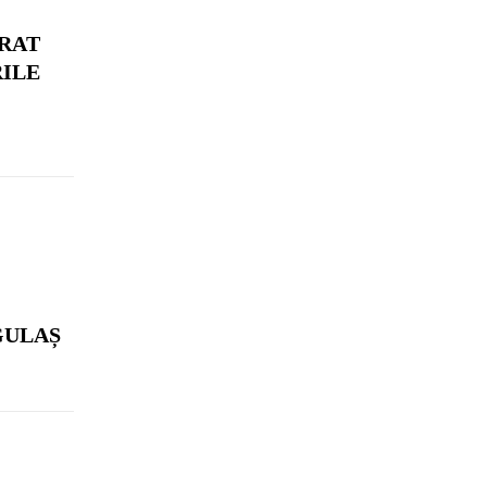
RAT
RILE
GULAȘ