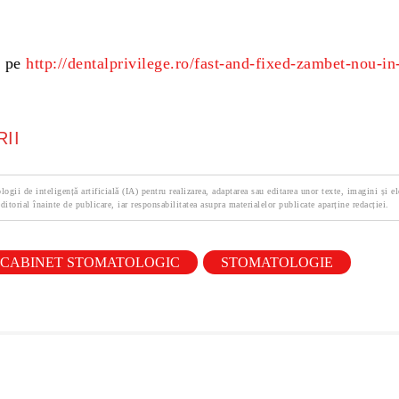
e pe
http://dentalprivilege.ro/fast-and-fixed-zambet-nou-in
II
logii de inteligență artificială (IA) pentru realizarea, adaptarea sau editarea unor texte, imagini și e
ditorial înainte de publicare, iar responsabilitatea asupra materialelor publicate aparține redacției.
CABINET STOMATOLOGIC
STOMATOLOGIE