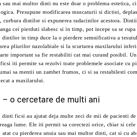
 sau mai multor dinti nu este doar o problema estetica, ci
ogica. Presupune modificarea muscaturii si dictiei, depla
ii, curbura dintilor si expunerea radacinilor acestora. Dinti
 langa cei pierduti slabesc si in timp, pot incepe sa se rupa 
 dintilor in timp duce la o pierdere semnificativa a tesutu
rea pliurilor nazolabiale si la scurtarea maxilarului inferi
arte important sa fie restabiliti cat mai curand posibil. U
 ficsi iti permite sa rezolvi toate problemele asociate cu p
numai sa mentii un zambet frumos, ci si sa restabilesti com
ecat a maxilarului.
i – o cercetare de multi ani
 dinti ficsi au ajutat deja multe zeci de mii de pacienti de
treaga lume. Ele iti permit sa corectezi orice, chiar si cele
ii, atat cu pierderea unuia sau mai multor dinti, cat si cu a