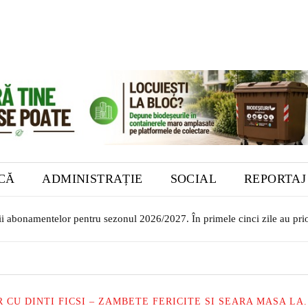
ICĂ
ADMINISTRAȚIE
SOCIAL
REPORTAJ
 abonamentelor pentru sezonul 2026/2027. În primele cinci zile au priorit
or transilvăneni la Muzeul Bistrița. Vernisajul are loc în 7 august
CU DINTI FICSI – ZAMBETE FERICITE SI SEARA MASA LA.