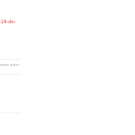
-24-de-
lemente grafice.