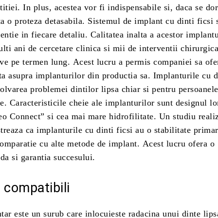
itiei. In plus, acestea vor fi indispensabile si, daca se dor
ta o proteza detasabila. Sistemul de implant cu dinti ficsi 
entie in fiecare detaliu. Calitatea inalta a acestor implantu
lti ani de cercetare clinica si mii de interventii chirurgic
tive pe termen lung. Acest lucru a permis companiei sa ofe
ta asupra implanturilor din productia sa. Implanturile cu di
zolvarea problemei dintilor lipsa chiar si pentru persoanel
le. Caracteristicile cheie ale implanturilor sunt designul lo
o Connect” si cea mai mare hidrofilitate. Un studiu reali
reaza ca implanturile cu dinti ficsi au o stabilitate prima
comparatie cu alte metode de implant. Acest lucru ofera o
da si garantia succesului.
i compatibili
ar este un surub care inlocuieste radacina unui dinte lips