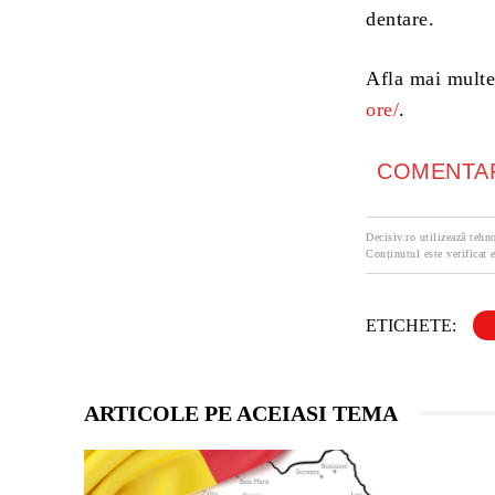
dentare.
Afla mai mult
ore/
.
COMENTAR
Decisiv.ro utilizează tehno
Conținutul este verificat e
ETICHETE:
ARTICOLE PE ACEIASI TEMA