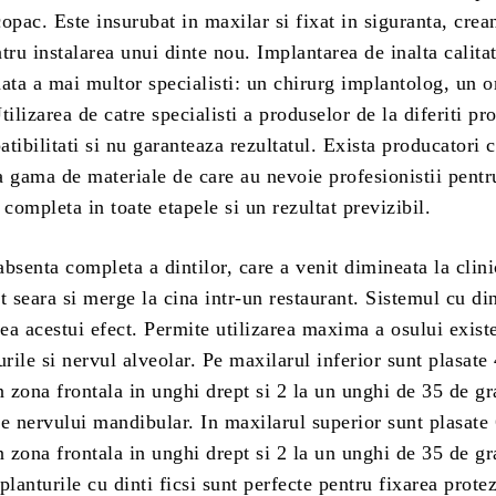
opac. Este insurubat in maxilar si fixat in siguranta, crea
tru instalarea unui dinte nou. Implantarea de inalta calitat
ta a mai multor specialisti: un chirurg implantolog, un o
tilizarea de catre specialisti a produselor de la diferiti pr
tibilitati si nu garanteaza rezultatul. Exista producatori 
a gama de materiale de care au nevoie profesionistii pentr
 completa in toate etapele si un rezultat previzibil.
bsenta completa a dintilor, care a venit dimineata la clini
t seara si merge la cina intr-un restaurant. Sistemul cu din
rea acestui efect. Permite utilizarea maxima a osului existe
urile si nervul alveolar. Pe maxilarul inferior sunt plasate
n zona frontala in unghi drept si 2 la un unghi de 35 de gr
e nervului mandibular. In maxilarul superior sunt plasate
n zona frontala in unghi drept si 2 la un unghi de 35 de gr
planturile cu dinti ficsi sunt perfecte pentru fixarea prote