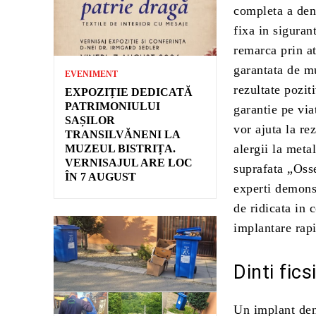
completa a dent
fixa in siguran
remarca prin at
garantata de mu
EVENIMENT
rezultate pozi
EXPOZIȚIE DEDICATĂ
PATRIMONIULUI
garantie pe via
SAȘILOR
vor ajuta la re
TRANSILVĂNENI LA
alergii la meta
MUZEUL BISTRIȚA.
VERNISAJUL ARE LOC
suprafata „Osse
ÎN 7 AUGUST
experti demonst
de ridicata in 
implantare rapi
Dinti fics
Un implant dent