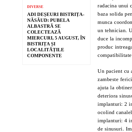
radacina unui c
DIVERSE
baza solida pen
ADI DEȘEURI BISTRIȚA-
NĂSĂUD: PUBELA
munca coordona
ALBASTRĂ SE
un tehnician. U
COLECTEAZĂ
MIERCURI, 5 AUGUST, ÎN
duce la incompa
BISTRIȚA ȘI
produc intreag
LOCALITĂȚILE
compatibilitate
COMPONENTE
Un pacient cu a
zambeste ferici
ajuta la obtine
deteriora sinus
implanturi: 2 i
ocolind canalel
implanturi: 4 i
de sinusuri. Im