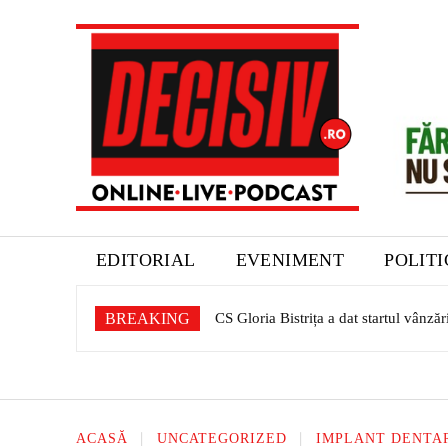
EDITORIAL
EVENIMENT
POLIT
BREAKING
CS Gloria Bistrița a dat startul vânzării
Expoziție dedicată patrimoniului sașil
ACASĂ
UNCATEGORIZED
IMPLANT DENTAR 