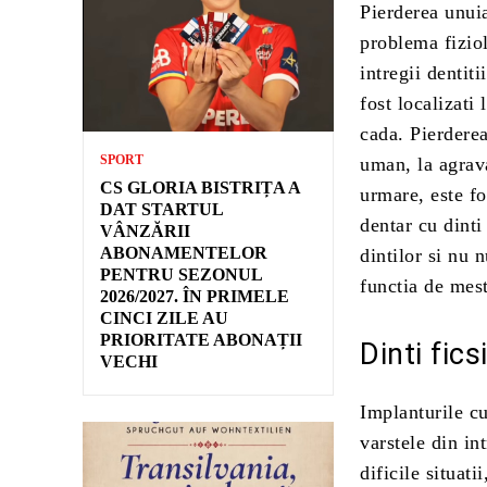
Pierderea unuia
problema fiziol
intregii dentit
fost localizati
cada. Pierderea
SPORT
uman, la agrava
CS GLORIA BISTRIȚA A
urmare, este fo
DAT STARTUL
dentar cu dinti
VÂNZĂRII
ABONAMENTELOR
dintilor si nu 
PENTRU SEZONUL
functia de mest
2026/2027. ÎN PRIMELE
CINCI ZILE AU
PRIORITATE ABONAȚII
Dinti fics
VECHI
Implanturile cu
varstele din in
dificile situat