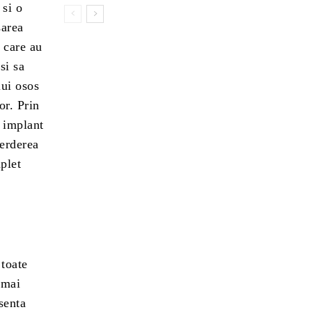
 si o
sarea
i care au
si sa
lui osos
or. Prin
n implant
ierderea
plet
 toate
 mai
bsenta