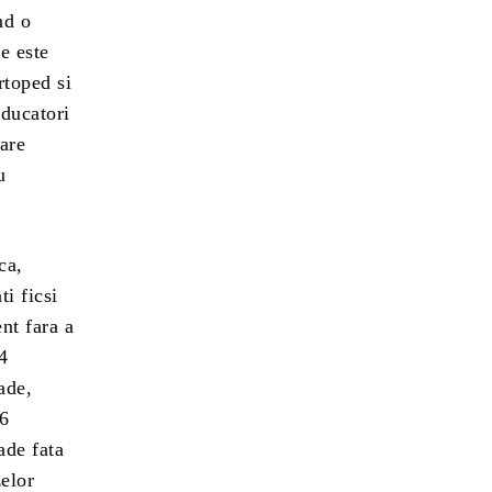
nd o
e este
rtoped si
oducatori
care
u
ca,
ti ficsi
nt fara a
 4
ade,
 6
ade fata
zelor