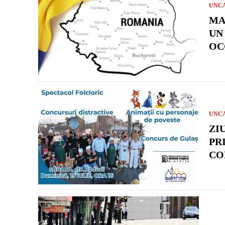
UNC
MA
UN
OC
UNC
ZI
PR
CO