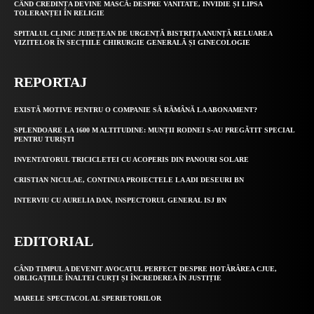
CÂND CREDINȚA DEVINE MASCĂ: DESPRE VANITATE, INVIDIE ȘI LIPSA
TOLERANȚEI ÎN RELIGIE
SPITALUL CLINIC JUDEȚEAN DE URGENȚĂ BISTRIȚA ANUNȚĂ RELUAREA
VIZITELOR ÎN SECȚIILE CHIRURGIE GENERALĂ ȘI GINECOLOGIE
REPORTAJ
EXISTĂ MOTIVE PENTRU O COMPANIE SĂ RĂMÂNĂ LA ABONAMENT?
SPLENDOARE LA 1600 M ALTITUDINE: MUNȚII RODNEI S-AU PREGĂTIT SPECIAL
PENTRU TURIȘTI
INVENTATORUL TRICICLETEI CU ACOPERIS DIN PANOURI SOLARE
CRISTIAN NICULAE, CONTINUA PROIECTELE LA ADI DESEURI BN
INTERVIU CU AURELIA DAN, INSPECTORUL GENERAL ISJ BN
EDITORIAL
CÂND TIMPUL A DEVENIT AVOCATUL PERFECT DESPRE HOTĂRÂREA CJUE,
OBLIGAȚIILE ÎNALTEI CURȚI ȘI ÎNCREDEREA ÎN JUSTIȚIE
MARELE SPECTACOL AL SPERIETORILOR