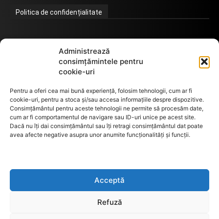
Politica de confidențialitate
Termeni de utilizare
Administrează
consimțămintele pentru
cookie-uri
Utilizarea cookie-urilor
Pentru a oferi cea mai bună experiență, folosim tehnologii, cum ar fi
cookie-uri, pentru a stoca și/sau accesa informațiile despre dispozitive.
Consimțământul pentru aceste tehnologii ne permite să procesăm date,
cum ar fi comportamentul de navigare sau ID-uri unice pe acest site.
GDPR
Dacă nu îți dai consimțământul sau îți retragi consimțământul dat poate
avea afecte negative asupra unor anumite funcționalități și funcții.
ANPC
Acceptă
Anunturi de licitații
Refuză