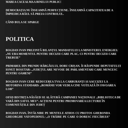
MAREA CACEALMA A BINELUI PUBLIC!
DEMOCRAȚIA NU ÎNSEAMNĂ PERFECȚIUNE. ÎNSEAMNĂ CAPACITATEA DE A
ÎMPIEDICA RĂUL SĂ PREIA CONTROLUL.
CÂND BULA SE SPARGE
POLITICA
BOGDAN IVAN PREZINTĂ BILANȚUL MANDATULUI LA MINISTERUL ENERGIEI:
„NU ERA MOMENTUL PENTRU DECIZII CARE PLAC, CI PENTRU DECIZII CARE
TREBUIE”
PRIMARUL DIN PRUNDU BÂRGĂULUI, DORU CRIȘAN, ÎI RĂSPUNDE DEPUTATULUI
IONUȚ BOȘUTAR: „JUDEȚUL ARE NEVOIE DE PARLAMENTARI CARE MUNCESC
PENTRU OAMENI”
BOGDAN IVAN CERE REDUCEREA TVA LA CARBURANȚI ȘI AACCIZEI LA
MOTORINA STANDARD: „ROMÂNII VOR VEDEA CINE VOTEAZĂ ÎN FAVOAREA
LOR”
OFSD BISTRIȚA-NĂSĂUD SE ALĂTURĂ CAMPANIEI NAȚIONALE „BIBLIOTECA DE
VARĂ DIN SATUL MEU”. ACȚIUNI PENTRU PROMOVAREA LECTURII ÎN
COMUNITĂȚILE DIN JUDEȚ
BOGDAN IVAN, ÎNTÂLNIRE PE MUNTELE ATHOS CU PROTOS GHERONDA
GHEORGHE VATOPEDINUL: „O TRĂIRE PE CARE O DORESC FIECĂRUIA”