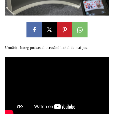
Urmăriți întreg podcastul accesând linkul de mai jos: