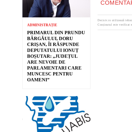
COMENTAR
Decisiv.ro utilizează tehno
ADMINISTRAȚIE
Conținutul este verificat e
PRIMARUL DIN PRUNDU
BÂRGĂULUI, DORU
CRIȘAN, ÎI RĂSPUNDE
DEPUTATULUI IONUȚ
BOȘUTAR: „JUDEȚUL
ARE NEVOIE DE
PARLAMENTARI CARE
MUNCESC PENTRU
OAMENI”