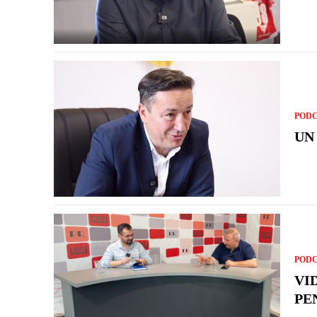
POD
UN
POD
VI
PE