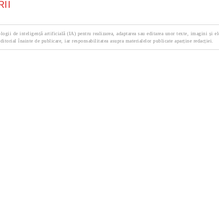
II
logii de inteligență artificială (IA) pentru realizarea, adaptarea sau editarea unor texte, imagini și e
ditorial înainte de publicare, iar responsabilitatea asupra materialelor publicate aparține redacției.