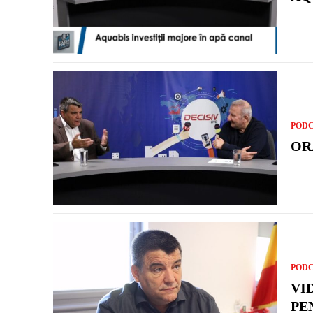
POD
OR
POD
VI
PE