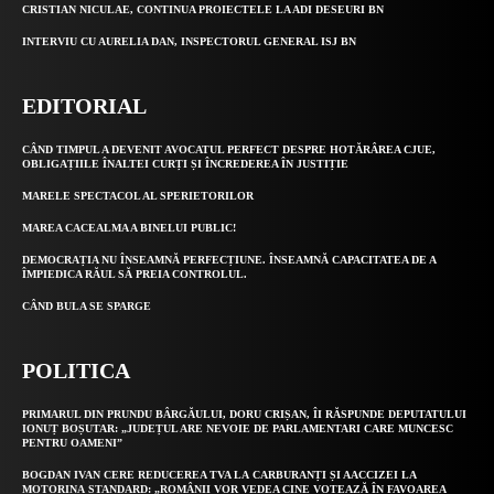
CRISTIAN NICULAE, CONTINUA PROIECTELE LA ADI DESEURI BN
INTERVIU CU AURELIA DAN, INSPECTORUL GENERAL ISJ BN
EDITORIAL
CÂND TIMPUL A DEVENIT AVOCATUL PERFECT DESPRE HOTĂRÂREA CJUE,
OBLIGAȚIILE ÎNALTEI CURȚI ȘI ÎNCREDEREA ÎN JUSTIȚIE
MARELE SPECTACOL AL SPERIETORILOR
MAREA CACEALMA A BINELUI PUBLIC!
DEMOCRAȚIA NU ÎNSEAMNĂ PERFECȚIUNE. ÎNSEAMNĂ CAPACITATEA DE A
ÎMPIEDICA RĂUL SĂ PREIA CONTROLUL.
CÂND BULA SE SPARGE
POLITICA
PRIMARUL DIN PRUNDU BÂRGĂULUI, DORU CRIȘAN, ÎI RĂSPUNDE DEPUTATULUI
IONUȚ BOȘUTAR: „JUDEȚUL ARE NEVOIE DE PARLAMENTARI CARE MUNCESC
PENTRU OAMENI”
BOGDAN IVAN CERE REDUCEREA TVA LA CARBURANȚI ȘI AACCIZEI LA
MOTORINA STANDARD: „ROMÂNII VOR VEDEA CINE VOTEAZĂ ÎN FAVOAREA