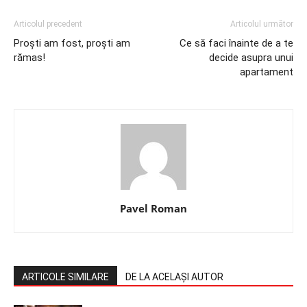
Articolul precedent
Articolul următor
Proști am fost, proști am
Ce să faci înainte de a te
rămas!
decide asupra unui
apartament
Pavel Roman
ARTICOLE SIMILARE
DE LA ACELAȘI AUTOR