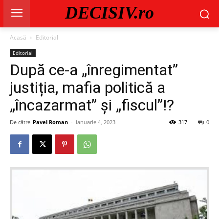
DECISIV.ro
Acasă
Editorial
Editorial
După ce-a „înregimentat”
justiția, mafia politică a
„încazarmat” și „fiscul”!?
De către
Pavel Roman
-
ianuarie 4, 2023
317
0