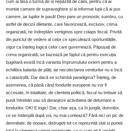
cum ai lăsa o turmă de oi nepăzită de câini, pentru că ai
montat camere de supraveghere și ai informat lupii că ai pus
camere, iar lupilor le pasă! Deși pare un pronostic sumbru, cu
astfel de decizii diletante, care favorizează, exclusiv, crima
organizată, ne îndreptăm vertiginos spre colaps fiscal. Privită
din punctul de vedere al celor ce speculează oportunitățile,
sigur ca înțeleg logica celor care guvernează. Păpușați de
crima organizată, se bazează pe faptul că pentru execuția
bugetară există încă varianta împrumutului extern pentru a
echilibra balanța de plăți, iar necolectarea veniturilor nu e încă
o catastrofă. Dar dacă se schimbă paradigma? Înțeleg, de
asemenea, că până când fondurile europene nu vor fi
accesate, în totalitate, de clientela politică, fiscul nu trebuie să
pună întrebări sau să deranjeze activitatea de deturnare a
fondurilor. OK! E logic! Dar, chiar așa, ca în junglă, domnilor,
ce se întâmplă după voi, nu mai contează? Fără nici un pic de
demnitate, de onoare, distrugeți tot ce reprezintă stat și puneți
totul la cheremul crimei organizate, ca și cum ați fi vechilii