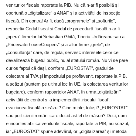
veniturilor fiscale raportate la PIB. Nu că n-ar fi posibilă și
oportună o „digitalizare” a ANAF și a activității de inspecție
fiscală. Din contra! Ar fi, dacă „programele” și „softurile”,
respectiv Codul fiscal și Codul de procedură fiscală n-ar fi
„opera” firmelor lui Sebastian Ghiță, Tiberiu Urdăreanu sau a
„PricewaterhouseCoopers” și a altor firme „grele”, de
„consultanță” care, de regulă, servesc interesele celor ce
devalizează bugetul public, nu al statului român. Nu vi se pare
curios faptul că deși, conform „EUROSTAT”, gradul de
colectare al TVA și impozitului pe profit/venit, raportate la PIB,
a scăzut (suntem pe ultimul loc în UE, la colectarea veniturilor
bugetare), conform rapoartelor ANAF, în urma „digitalizării”
activității de control și a implementării „riscului fiscal”,
evaziunea fiscală a scăzut? Cine minte, totuși? „EUROSTAT”
sau politicienii români care decid astfel de măsuri? Deci, cum
e incontestabil că veniturile fiscale, raportate la PIB, au scăzut,
iar „EUROSTAT” spune adevărul, ori „digitalizarea” și metoda