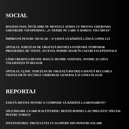
SOCIAL
BOGDAN IVAN, ÎNTÂLNIRE PE MUNTELE ATHOS CU PROTOS GHERONDA
GHEORGHE VATOPEDINUL: „O TRĂIRE PE CARE O DORESC FIECĂRUIA”
ÎMPREUNĂ PENTRU NICOLAE – O ȘANSĂ SĂ RĂMÂNĂ LÂNGĂ COPIII LUI
SPITALUL JUDEȚEAN DE URGENȚĂ BISTRIȚA SUSPENDĂ TEMPORAR
PROGRAMUL DE VIZITE. ACCESUL PERMIS DOAR ÎN CAZURI EXCEPȚIONALE
CÂND CREDINȚA DEVINE MASCĂ: DESPRE VANITATE, INVIDIE ȘI LIPSA
TOLERANȚEI ÎN RELIGIE
SPITALUL CLINIC JUDEȚEAN DE URGENȚĂ BISTRIȚA ANUNȚĂ RELUAREA
VIZITELOR ÎN SECȚIILE CHIRURGIE GENERALĂ ȘI GINECOLOGIE
REPORTAJ
EXISTĂ MOTIVE PENTRU O COMPANIE SĂ RĂMÂNĂ LA ABONAMENT?
SPLENDOARE LA 1600 M ALTITUDINE: MUNȚII RODNEI S-AU PREGĂTIT SPECIAL
PENTRU TURIȘTI
INVENTATORUL TRICICLETEI CU ACOPERIS DIN PANOURI SOLARE