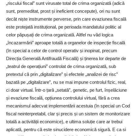
„riscului fiscal” sunt virusate total de crima organizată (adică
sunt, premeditat, prost și ineficient concepute), ori nu sunt
decât niște instrumente perverse, prin care evaziunea fiscală
este protejată instituțional, pe perioada mandatului politic al
celor păpușați de crima organizată. Altfel nu văd logica
„încazarmării” aproape totală a organelor de inspecție fiscală
(în special a celor de control operativ și inopinat, precum
Direcția Generală Antifraudă Fiscală) și ținerea lor departe de
„teatrul de operațiuni” controlat de crima organizată, sub
pretextul că prin „digitalizare” și efectele „analizei de risc”
bazată pe „digitalizare”, nu se mai impune controlul fizic, real,
ci doar virtual. Într-o țară „setată”, genetic, pe furt, înșelăciune
și evaziune fiscală, opțiunea controlului virtual, fără a crea
mecanismul adecvat implementării acestuia (în special un Cod
fiscal neinterpretabil, clar și precis și un sistem de monitorizare
totală a activității economice), e ultima soluție care ar trebui
aplicată, pentru că este sinucidere economică sigură. E ca si