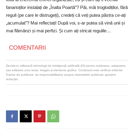
fanarioților instalați de „Înalta Poartă”? Păi, măi troglodiților, fără
reguli (pe care le distrugeți), credeți că veți putea păstra ce-ați
„acumulat”? Mai reflectați! După voi, s-ar putea să vină unii și
mai flămânzi și mai perfizi. Și cum ați stricat regulile…
COMENTARII
Decisiv.ro utilizează tehnologii de inteligență artificială (IA) pentru realizarea, adaptarea
sau editarea unor texte, imagini și elemente grafice. Conținutul este verificat editorial
înainte de publicare, iar responsabilitatea asupra materialelor publicate aparține
redacției.