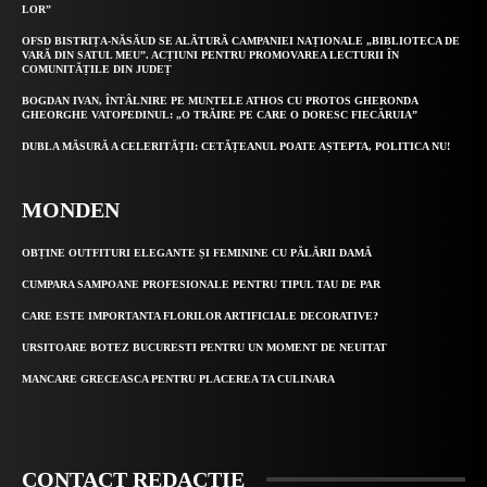
LOR”
OFSD BISTRIȚA-NĂSĂUD SE ALĂTURĂ CAMPANIEI NAȚIONALE „BIBLIOTECA DE
VARĂ DIN SATUL MEU”. ACȚIUNI PENTRU PROMOVAREA LECTURII ÎN
COMUNITĂȚILE DIN JUDEȚ
BOGDAN IVAN, ÎNTÂLNIRE PE MUNTELE ATHOS CU PROTOS GHERONDA
GHEORGHE VATOPEDINUL: „O TRĂIRE PE CARE O DORESC FIECĂRUIA”
DUBLA MĂSURĂ A CELERITĂȚII: CETĂȚEANUL POATE AȘTEPTA, POLITICA NU!
MONDEN
OBȚINE OUTFITURI ELEGANTE ȘI FEMININE CU PĂLĂRII DAMĂ
CUMPARA SAMPOANE PROFESIONALE PENTRU TIPUL TAU DE PAR
CARE ESTE IMPORTANTA FLORILOR ARTIFICIALE DECORATIVE?
URSITOARE BOTEZ BUCURESTI PENTRU UN MOMENT DE NEUITAT
MANCARE GRECEASCA PENTRU PLACEREA TA CULINARA
CONTACT REDACȚIE