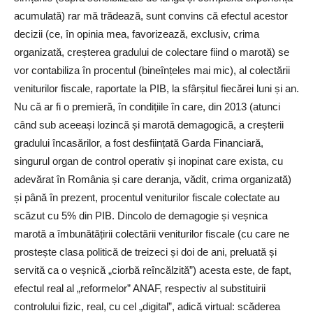
acumulată) rar mă trădează, sunt convins că efectul acestor
decizii (ce, în opinia mea, favorizează, exclusiv, crima
organizată, creșterea gradului de colectare fiind o marotă) se
vor contabiliza în procentul (bineînțeles mai mic), al colectării
veniturilor fiscale, raportate la PIB, la sfârșitul fiecărei luni și an.
Nu că ar fi o premieră, în condițiile în care, din 2013 (atunci
când sub aceeași lozincă și marotă demagogică, a creșterii
gradului încasărilor, a fost desființată Garda Financiară,
singurul organ de control operativ și inopinat care exista, cu
adevărat în România și care deranja, vădit, crima organizată)
și până în prezent, procentul veniturilor fiscale colectate au
scăzut cu 5% din PIB. Dincolo de demagogie și veșnica
marotă a îmbunătățirii colectării veniturilor fiscale (cu care ne
prostește clasa politică de treizeci și doi de ani, preluată și
servită ca o veșnică „ciorbă reîncălzită”) acesta este, de fapt,
efectul real al „reformelor” ANAF, respectiv al substituirii
controlului fizic, real, cu cel „digital”, adică virtual: scăderea