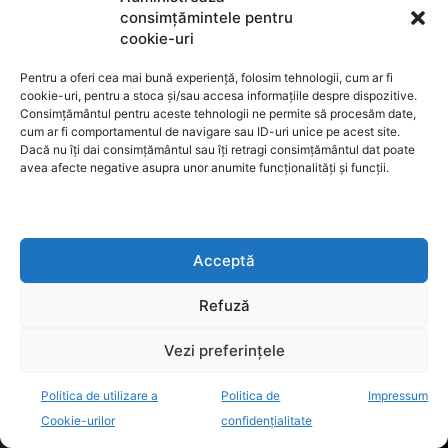
consimțămintele pentru
CRISTIAN NICULAE, CONTINUA PROIECTELE LA ADI DESEURI BN
cookie-uri
INTERVIU CU AURELIA DAN, INSPECTORUL GENERAL ISJ BN
Pentru a oferi cea mai bună experiență, folosim tehnologii, cum ar fi
cookie-uri, pentru a stoca și/sau accesa informațiile despre dispozitive.
EDITORIAL
Consimțământul pentru aceste tehnologii ne permite să procesăm date,
cum ar fi comportamentul de navigare sau ID-uri unice pe acest site.
Dacă nu îți dai consimțământul sau îți retragi consimțământul dat poate
CÂND TIMPUL A DEVENIT AVOCATUL PERFECT DESPRE HOTĂRÂREA CJUE,
OBLIGAȚIILE ÎNALTEI CURȚI ȘI ÎNCREDEREA ÎN JUSTIȚIE
avea afecte negative asupra unor anumite funcționalități și funcții.
MARELE SPECTACOL AL SPERIETORILOR
MAREA CACEALMA A BINELUI PUBLIC!
DEMOCRAȚIA NU ÎNSEAMNĂ PERFECȚIUNE. ÎNSEAMNĂ CAPACITATEA DE A
Acceptă
ÎMPIEDICA RĂUL SĂ PREIA CONTROLUL.
CÂND BULA SE SPARGE
Refuză
POLITICA
Vezi preferințele
PRIMARUL DIN PRUNDU BÂRGĂULUI, DORU CRIȘAN, ÎI RĂSPUNDE DEPUTATULUI
Politica de utilizare a
Politica de
Impressum
IONUȚ BOȘUTAR: „JUDEȚUL ARE NEVOIE DE PARLAMENTARI CARE MUNCESC
PENTRU OAMENI”
Cookie-urilor
confidențialitate
BOGDAN IVAN CERE REDUCEREA TVA LA CARBURANȚI ȘI AACCIZEI LA