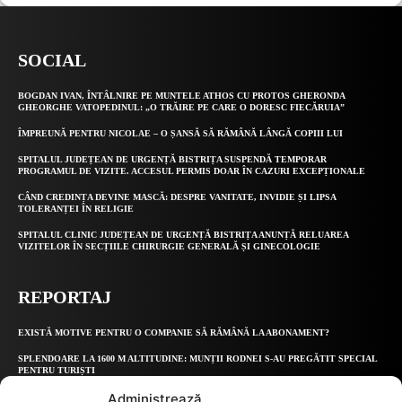
SOCIAL
BOGDAN IVAN, ÎNTÂLNIRE PE MUNTELE ATHOS CU PROTOS GHERONDA
GHEORGHE VATOPEDINUL: „O TRĂIRE PE CARE O DORESC FIECĂRUIA”
ÎMPREUNĂ PENTRU NICOLAE – O ȘANSĂ SĂ RĂMÂNĂ LÂNGĂ COPIII LUI
SPITALUL JUDEȚEAN DE URGENȚĂ BISTRIȚA SUSPENDĂ TEMPORAR
PROGRAMUL DE VIZITE. ACCESUL PERMIS DOAR ÎN CAZURI EXCEPȚIONALE
CÂND CREDINȚA DEVINE MASCĂ: DESPRE VANITATE, INVIDIE ȘI LIPSA
TOLERANȚEI ÎN RELIGIE
SPITALUL CLINIC JUDEȚEAN DE URGENȚĂ BISTRIȚA ANUNȚĂ RELUAREA
VIZITELOR ÎN SECȚIILE CHIRURGIE GENERALĂ ȘI GINECOLOGIE
REPORTAJ
EXISTĂ MOTIVE PENTRU O COMPANIE SĂ RĂMÂNĂ LA ABONAMENT?
SPLENDOARE LA 1600 M ALTITUDINE: MUNȚII RODNEI S-AU PREGĂTIT SPECIAL
PENTRU TURIȘTI
Administrează
INVENTATORUL TRICICLETEI CU ACOPERIS DIN PANOURI SOLARE