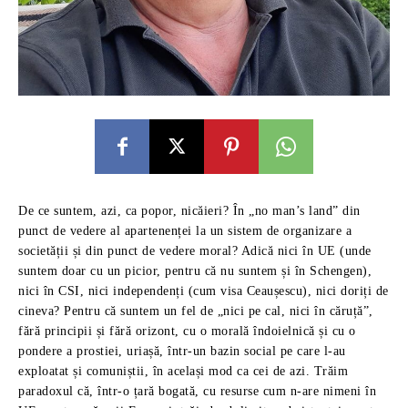
De ce suntem, azi, ca popor, nicăieri? În „no man’s land” din punct de vedere al apartenenței la un sistem de organizare a societății și din punct de vedere moral? Adică nici în UE (unde suntem doar cu un picior, pentru că nu suntem și în Schengen), nici în CSI, nici independenți (cum visa Ceaușescu), nici doriți de cineva? Pentru că suntem un fel de „nici pe cal, nici în căruță”, fără principii și fără orizont, cu o morală îndoielnică și cu o pondere a prostiei, uriașă, într-un bazin social pe care l-au exploatat și comuniștii, în același mod ca cei de azi. Trăim paradoxul că, într-o țară bogată, cu resurse cum n-are nimeni în UE, suntem săracii Europei, trăind sub limita subzistenței, pentru că suntem furați, mințiți și umiliți în același mod cum au fost tratați și umiliți și părinții noștri, care au murit în sărăcie și cărora li s-a cerut să fie mândri că sunt români, de parcă mândria ține de foame și căldură! De ce suntem, azi, o țară doar formal democratică în care se discută, exclusiv demagogic, de existența statului de drept (al cărui prezență nu se vede și nu se simte, pentru că instituțiile fundamentale ale administrației funcționează cu aceleași mecanisme, reguli și funcționari, precum în comunism), în schimb hoția și corupția sunt dincolo de orice închipuire, exact ca în perioada fanariotă, când stăpânii erau în afară? Există o explicație pe cât de simplă, pe atât de logică: în decembrie 1989, atunci când am avut o șansă uriașă și unică să devenim liberi și stăpâni pe propriul destin, pentru că am fost ignoranți, imorali și naivi, am pierdut „trenul” spre libertatea reală, spre democrație și statul de drept. Am pierdut drumul către adevărata libertate, pentru că ne-a fost falsificat, de veșnicii oportuniști (atât ai vechiului regim cât și cei de conjunctură), proiectul libertății, spre care tânjeam, fiind însușit, modificat și reproiectat de produsul imoral (devenit cronic) al fanariotismului – un produs care a virusat și comunismul -, reprezentat de categoria profitorilor, adică acei indivizi imorali, șireți, fără scrupule, educați la școala fanariotă, ce s-au perpetuat în timp. Am fost și continuăm să fim victimele acestui gen de oportuniști, veroși, ce au stăpânit și stăpânesc foarte bine arta manipulării, cei care au profitat de revolta din 1989 în stil bolșevic, oferindu-ne o libertate iluzorie în schimbul adevăratei libertăți. O libertate falsă, servită în pur stil demagogic, exersat de-a lungul a peste patruzeci de ani de prosteală, așa cum a fost servită părinților noștri, care au fost asupriți, discriminați, mințiți și exploatați, timp de peste patruzeci de ani, de către oportuniștii ce s-au autointitulat, comuniști. Evident că în decembrie 1989, n-au ieșit în stradă și nu s-au revoltat nici unul din oportuniștii, escrocii, ariviștii, profitorii comunismului, ori interlopii care, azi, sunt beneficiarii absoluți ai revoltei din1989 și administrează averea publică și banii publici, exclusiv, în folosul lor. Au ieșit în stradă, întâi – atunci când riscul să mori era uriaș -, tinerii nevinovați care visau să fie liberi cu adevărat. Tinerii nevinovați, sechestrați în case de părinții care trudeau în fabrici și care se săturaseră de minciună, demagogie și lipsuri, ce nu-și mai vedeau proiectat viitorul într-o societate ce se dovedise o utopie și o uriașă farsă socială, în care și-au risipit viața și speranțele părinții lor. Au mai ieșit în stradă studenții care deosebeau adevărul de minciună – nu copiii de activiști de partid, de milițieni, de securiști sau alți profitori ai comunismului, ci copiii de muncitori ori intelectuali săraci, neînregimentați – și care voiau să trăiască într-o lume liberă, fără constrângeri morale îndoielnice, așa zis proletare, o lume emanată de concurența valorilor, nu de apartenența politică, nepotism sau trafic de influență. S-au mai revoltat, în primele zile, și indivizi care ajunseseră la limita supraviețuirii materiale iar printre ei și câte un „gură cască” avid de senzațional, care nu știa ce face, dar s-a lăsat luat de val. Desigur, nu în ultimul rând, la revoltă au participat tinerii teribiliști, nonconformiști cronic (asa zișii huliganii ce-și refulează frustrările și-și consumă excesul de adrenalină la meciurile de fotbal, sub masca de suporteri), care nu puteau scăpa ocazia să dea liber animalului, de origine barbara, din ei. Cam din această „faună” a fost compus grosul gloatei pestrițe, ce-au avut curajul să se revolte, adică a celor care au alungat îmbuibata, iresponsabila, senila și sedentara conducere comunistă, care dormea, letargică, în timp ce estul Europei fierbea, mizând pe prostia proverbială și pe toleranța stupidă a unui popor docil și ușor de manipulat prin minciună. Și cum între curaj și prostie e, în multe situații, o chestie doar de nuanță, cu pedigree-ul din stradă, în primele zile ale revoltei din 1989, despre organizare și control nu putea fi vorba, pentru că nu există altă formă de coeziune decât dorința de libertate. Asta unea strada! Cât despre leaderi autentici, capabili să speculeze și să valorifice uriașul val de dorință comună și voință al protestatarilor, n-are sens să vorbim. Palidele încercări de coagulare a masei de protestatari, prin alegerea, în pripă, a unor leaderi ai străzii, fără nici un criteriu sau principiu moral, s-au dovedit de un amatorism păgubos, pentru că, neînțelegerile pe care le-au iscat, au produs scindări care au oferit suficient timp oportuniștilor să se regrupeze, să profite de haos și naivitate și să confiște controlul revoltelor. Iar dacă la Timișoara, strada, după ieșirea organizată a muncitorilor din fabrici (care a reprezentat cheia victoriei, fiind lovitura pe care comuniștii n-au mai putut-o contracara, pentru că decizia proletariatului de a se revolta, reprezenta logica existenței comunismului și comuniștii nu puteau să-și combată principiul existenței), a impus leaderii de conjunctură (Marcu „mesele mă iubește”, Savu și încă câțiva dintre cei care au participat la primele proteste, din 16 – 19 decembrie 1989), needucați și ușor de manipulat, care au influențat și alegerea leaderilor de tranziție (FDR), la București strada n-a avut nici o șansă, oportuniștii acționând rapid. Am spus și o repet: singurul oraș și puținele zile, cu adevărat libere, fără comunism, a fost Timișoara, între 17 și 22 decembrie, când instituțiile comunismului (consiliul județean, Primăria, Miliția, Securitatea, etc.) n-au mai funcționat ca instituții de represiune, fiind în degringoladă totală. Dacă acel moment de libertate ar fi fost speculat și toate instituțiile, cu toți funcționarii cu pedigree comunist (comunismul n-a existat ca entitate abstractă, ci prin instituțiile sale și funcționării acestora), ar fi fost desființate și epurate de servitorii comunismului, astăzi eram cel puțin la nivelul Sloveniei, Poloniei sau Cehiei, în ce privește democrația și statul de drept și, cu siguranță, deasupra lor în ce privește economia. Din păcate, naivitatea și ignoranța celor care au ieșit în stradă în perioada 17-20 decembrie 1989, în Timișoara (în 20 decembrie 1989 s-a format FDR în Timișoara, în care au apărut, deja, oportuniștii, susținuți de instituțiile comuniste și funcționarii comuniști ce urmăreau salvarea sistemului) și în 21-22 decembrie în București, a permis confiscarea revoltei și preluarea efectelor acesteia, de către profitorii oportuniști (care nu participasera la revoltele din stradă, ci s-au alăturat celor care au declanșat evenimentele, ulterior, când nu mai există niciun pericol real pentru siguranța lor și a carierei lor). Astfel, mai mult decât stupid din punct de vedere a ceea ce cerea strada, mulți dintre comuniști și funcționarii care au contribuit la funcționarea instituțiilor comuniste, speculând momentul, când puterea a căzut, s-au reorientat rapid și s-au grăbit „să sară în barca” celor ce-au determinat abandonul puterii. Iar naivii care și-au riscat viața, în loc sa-i ejecteze și să-i elimine din fruntea societății, i-au primit cu brațele deschise, crezând că sunt „frații” lor și procedează corect. Efectul? Au băgat aceeași haită de lupi profitori (precum în comunism), în stână, care n-au așteptat prea mult până au declanșat carnagiul prin care i-au eliminat pe adevărații revoluționari (cei care declanșasera revolta) substituindu-se lor. Având experiență comunistă în domeniu, adică în manipulare și demagogie, au creat diversiune ce a declanșat lupte între cei ce-au generat revoltele, prin introducerea unor „cai troieni” între ei. Iar în timp ce ei au subordonat statul, profitand de naivitate și ignoranță, confiscând instituțiile, adevăraților revoluționari, ca să-i îndepărteze de realitate, le-au creat o realitate paralelă, respectiv asociații și instituții proprii (unde li s-au aruncat niște oase, prin asigurarea unor facilități bugetare). Astfel, revoluționarii adevărați (cei care au ieșit în strada între 16-20 în Timișoara și 21-22 în București), prin aceasta șmecherie, au fost eliminați total din ecuația preluării puterii reale, aceasta rămânând, în continuare, de facto, la dispoziția foștilor membri PCR, susținuți de instituțiile și funcționarii vechiului sistem, care-și salvau astfel cariera și privilegiile. Despre modul cum au acționat foștii comuniști, respectiv membrii de partid (directori de instituții, funcționari cu funcții de decizie), milițienii și securiștii „răspopiți”, adică „refugiați” de conjunctură în tabăra revoluționarilor (după ce servisera, cu abnegație și zel, regimul comunist și beneficiaseră de toate favorurile acestuia), despre intrigile și diversiunea practicate pentru a menține instituțiile și funcționării acestora (pe care i-au manipulat în favoarea lor), s-au scris tone de articole și se pot scrie încă multe. Dar, despre ceea ce a reprezentat pentru România menținerea instituțiilor comuniste și a funcționarilor acestora, ori despre efectele acestei decizii iresponsabile, s-a spus prea puțin și se evită să se spună pentru că reprezintă un adevăr dureros, catastrofal, c