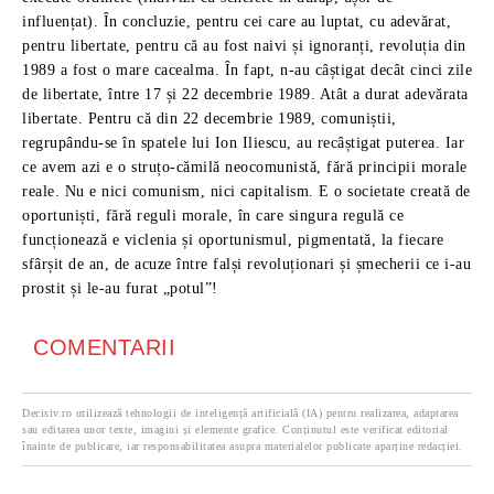
COMENTARII
Decisiv.ro utilizează tehnologii de inteligență artificială (IA) pentru realizarea, adaptarea
sau editarea unor texte, imagini și elemente grafice. Conținutul este verificat editorial
înainte de publicare, iar responsabilitatea asupra materialelor publicate aparține redacției.