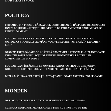
CÂND BULA SE SPARGE
POLITICA
PRIMARUL DIN PRUNDU BÂRGĂULUI, DORU CRIȘAN, ÎI RĂSPUNDE DEPUTATULUI
IONUȚ BOȘUTAR: „JUDEȚUL ARE NEVOIE DE PARLAMENTARI CARE MUNCESC
PENTRU OAMENI”
BOGDAN IVAN CERE REDUCEREA TVA LA CARBURANȚI ȘI AACCIZEI LA
MOTORINA STANDARD: „ROMÂNII VOR VEDEA CINE VOTEAZĂ ÎN FAVOAREA
LOR”
OFSD BISTRIȚA-NĂSĂUD SE ALĂTURĂ CAMPANIEI NAȚIONALE „BIBLIOTECA DE
VARĂ DIN SATUL MEU”. ACȚIUNI PENTRU PROMOVAREA LECTURII ÎN
COMUNITĂȚILE DIN JUDEȚ
BOGDAN IVAN, ÎNTÂLNIRE PE MUNTELE ATHOS CU PROTOS GHERONDA
GHEORGHE VATOPEDINUL: „O TRĂIRE PE CARE O DORESC FIECĂRUIA”
DUBLA MĂSURĂ A CELERITĂȚII: CETĂȚEANUL POATE AȘTEPTA, POLITICA NU!
MONDEN
OBȚINE OUTFITURI ELEGANTE ȘI FEMININE CU PĂLĂRII DAMĂ
CUMPARA SAMPOANE PROFESIONALE PENTRU TIPUL TAU DE PAR