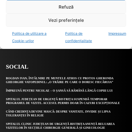
SOCIAL
BOGDAN IVAN, ÎNTÂLNIRE PE MUNTELE ATHOS CU PROTOS GHERONDA
GHEORGHE VATOPEDINUL: „O TRĂIRE PE CARE O DORESC FIECĂRUIA”
ÎMPREUNĂ PENTRU NICOLAE – O ȘANSĂ SĂ RĂMÂNĂ LÂNGĂ COPIII LUI
SPITALUL JUDEȚEAN DE URGENȚĂ BISTRIȚA SUSPENDĂ TEMPORAR
PROGRAMUL DE VIZITE. ACCESUL PERMIS DOAR ÎN CAZURI EXCEPȚIONALE
CÂND CREDINȚA DEVINE MASCĂ: DESPRE VANITATE, INVIDIE ȘI LIPSA
TOLERANȚEI ÎN RELIGIE
SPITALUL CLINIC JUDEȚEAN DE URGENȚĂ BISTRIȚA ANUNȚĂ RELUAREA
VIZITELOR ÎN SECȚIILE CHIRURGIE GENERALĂ ȘI GINECOLOGIE