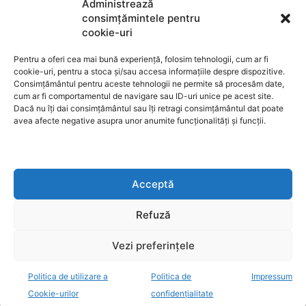
Administrează
consimțămintele pentru
cookie-uri
Utilizarea cookie-urilor
Pentru a oferi cea mai bună experiență, folosim tehnologii, cum ar fi
cookie-uri, pentru a stoca și/sau accesa informațiile despre dispozitive.
Consimțământul pentru aceste tehnologii ne permite să procesăm date,
cum ar fi comportamentul de navigare sau ID-uri unice pe acest site.
GDPR
Dacă nu îți dai consimțământul sau îți retragi consimțământul dat poate
avea afecte negative asupra unor anumite funcționalități și funcții.
ANPC
Acceptă
Anunturi de licitații
Refuză
Vezi preferințele
Politica de utilizare a
Politica de
Impressum
decisiv.ro - anchete, investigatii, evenimente, opinii
Cookie-urilor
confidențialitate