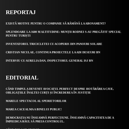
REPORTAJ
EXISTĂ MOTIVE PENTRU O COMPANIE SĂ RĂMÂNĂ LA ABONAMENT?
SPLENDOARE LA 1600 M ALTITUDINE: MUNȚII RODNEI S-AU PREGĂTIT SPECIAL
PENTRU TURIȘTI
INVENTATORUL TRICICLETEI CU ACOPERIS DIN PANOURI SOLARE
CRISTIAN NICULAE, CONTINUA PROIECTELE LA ADI DESEURI BN
INTERVIU CU AURELIA DAN, INSPECTORUL GENERAL ISJ BN
EDITORIAL
CÂND TIMPUL A DEVENIT AVOCATUL PERFECT DESPRE HOTĂRÂREA CJUE,
OBLIGAȚIILE ÎNALTEI CURȚI ȘI ÎNCREDEREA ÎN JUSTIȚIE
MARELE SPECTACOL AL SPERIETORILOR
MAREA CACEALMA A BINELUI PUBLIC!
DEMOCRAȚIA NU ÎNSEAMNĂ PERFECȚIUNE. ÎNSEAMNĂ CAPACITATEA DE A
ÎMPIEDICA RĂUL SĂ PREIA CONTROLUL.