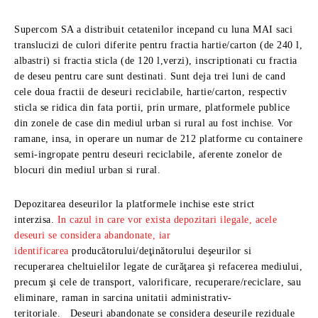
Supercom SA a distribuit cetatenilor incepand cu luna MAI saci
translucizi de culori diferite pentru fractia hartie/carton (de 240 l,
albastri) si fractia sticla (de 120 l,verzi), inscriptionati cu fractia
de deseu pentru care sunt destinati. Sunt deja trei luni de cand
cele doua fractii de deseuri reciclabile, hartie/carton, respectiv
sticla se ridica din fata portii, prin urmare, platformele publice
din zonele de case din mediul urban si rural au fost inchise. Vor
ramane, insa, in operare un numar de 212 platforme cu containere
semi-ingropate pentru deseuri reciclabile, aferente zonelor de
blocuri din mediul urban si rural.
Depozitarea deseurilor la platformele inchise este strict
interzisa.
In cazul in care vor exista depozitari ilegale, acele
deseuri se considera abandonate, iar
identificarea
producătorului/deţinătorului deşeurilor si
recuperarea cheltuielilor legate de curăţarea şi refacerea mediului,
precum şi cele de transport, valorificare, recuperare/reciclare, sau
eliminare, raman in sarcina unitatii administrativ-
teritoriale. Deseuri abandonate se considera deseurile reziduale