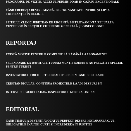
PROGRAMUL DE VIZITE. ACCESUL PERMIS DOAR ÎN CAZURI EXCEPȚIONALE
CÂND CREDINȚA DEVINE MASCĂ: DESPRE VANITATE, INVIDIE ȘI LIPSA
TOLERANȚEI ÎN RELIGIE
SPITALUL CLINIC JUDEȚEAN DE URGENȚĂ BISTRIȚA ANUNȚĂ RELUAREA
VIZITELOR ÎN SECȚIILE CHIRURGIE GENERALĂ ȘI GINECOLOGIE
REPORTAJ
EXISTĂ MOTIVE PENTRU O COMPANIE SĂ RĂMÂNĂ LA ABONAMENT?
SPLENDOARE LA 1600 M ALTITUDINE: MUNȚII RODNEI S-AU PREGĂTIT SPECIAL
PENTRU TURIȘTI
INVENTATORUL TRICICLETEI CU ACOPERIS DIN PANOURI SOLARE
CRISTIAN NICULAE, CONTINUA PROIECTELE LA ADI DESEURI BN
INTERVIU CU AURELIA DAN, INSPECTORUL GENERAL ISJ BN
EDITORIAL
CÂND TIMPUL A DEVENIT AVOCATUL PERFECT DESPRE HOTĂRÂREA CJUE,
OBLIGAȚIILE ÎNALTEI CURȚI ȘI ÎNCREDEREA ÎN JUSTIȚIE