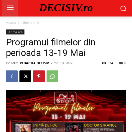
DECISIV.ro
Acasă
Ultima oră
Ultima oră
Programul filmelor din
perioada 13-19 Mai
De către
REDACTIA DECISIV
-
mai 10, 2022
334
0