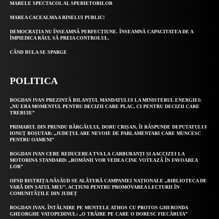
MARELE SPECTACOL AL SPERIETORILOR
MAREA CACEALMA A BINELUI PUBLIC!
DEMOCRAȚIA NU ÎNSEAMNĂ PERFECȚIUNE. ÎNSEAMNĂ CAPACITATEA DE A
ÎMPIEDICA RĂUL SĂ PREIA CONTROLUL.
CÂND BULA SE SPARGE
POLITICA
BOGDAN IVAN PREZINTĂ BILANȚUL MANDATULUI LA MINISTERUL ENERGIEI:
„NU ERA MOMENTUL PENTRU DECIZII CARE PLAC, CI PENTRU DECIZII CARE
TREBUIE”
PRIMARUL DIN PRUNDU BÂRGĂULUI, DORU CRIȘAN, ÎI RĂSPUNDE DEPUTATULUI
IONUȚ BOȘUTAR: „JUDEȚUL ARE NEVOIE DE PARLAMENTARI CARE MUNCESC
PENTRU OAMENI”
BOGDAN IVAN CERE REDUCEREA TVA LA CARBURANȚI ȘI AACCIZEI LA
MOTORINA STANDARD: „ROMÂNII VOR VEDEA CINE VOTEAZĂ ÎN FAVOAREA
LOR”
OFSD BISTRIȚA-NĂSĂUD SE ALĂTURĂ CAMPANIEI NAȚIONALE „BIBLIOTECA DE
VARĂ DIN SATUL MEU”. ACȚIUNI PENTRU PROMOVAREA LECTURII ÎN
COMUNITĂȚILE DIN JUDEȚ
BOGDAN IVAN, ÎNTÂLNIRE PE MUNTELE ATHOS CU PROTOS GHERONDA
GHEORGHE VATOPEDINUL: „O TRĂIRE PE CARE O DORESC FIECĂRUIA”