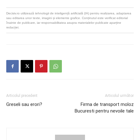
Decisiv.ro utilizează tehnologii de inteligență artificială (IA) pentru realizarea, adaptarea
sau editarea unor texte, imagini și elemente grafice. Conținutul este verificat editorial
înainte de publicare, iar responsabilitatea asupra materialelor publicate aparține
redacției.
Articolul precedent
Articolul următor
Greseli sau erori?
Firma de transport moloz
Bucuresti pentru nevoile tale