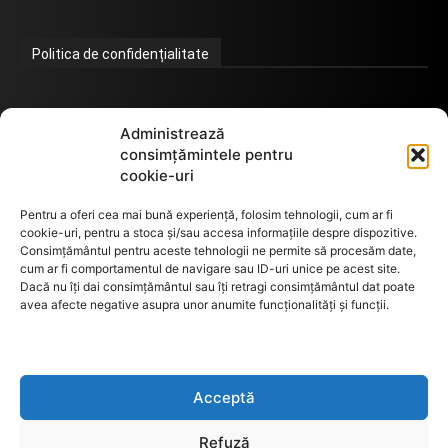
Politica de confidențialitate
Termeni de utilizare
Administrează
consimțămintele pentru
cookie-uri
Utilizarea cookie-urilor
Pentru a oferi cea mai bună experiență, folosim tehnologii, cum ar fi
cookie-uri, pentru a stoca și/sau accesa informațiile despre dispozitive.
Consimțământul pentru aceste tehnologii ne permite să procesăm date,
cum ar fi comportamentul de navigare sau ID-uri unice pe acest site.
GDPR
Dacă nu îți dai consimțământul sau îți retragi consimțământul dat poate
avea afecte negative asupra unor anumite funcționalități și funcții.
ANPC
Acceptă
Anunturi de licitații
Refuză