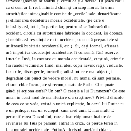
servește ignoranților teatrul și circul ce și-l doresc. Își joacă rolul
ca și cum ar fi real, mimând chiar și un scop moral, în urma
atrocităților inimaginabile comise de „orcile” sale: denazificarea
și eliminarea decadenței morale occidentale, (pe care o
îmbrățișează, total, în particular, pentru că se îmbracă din
occident, circulă cu autoturisme fabricate în occident, își dotează
și mobilează reședințele ca în occident, consumă preparatele și
utilizează bucătăria occidentală, etc.). Și, deși formal, afișează
ură împotriva decadenței occidentale, îi consumă, fără rezerve,
fructele. Însă, în contrast cu morala occidentală, creștină, crimele
(în rândul victimelor fiind, mai ales, copii nevinovați), violurile,
furturile, distrugerile, torturile, adică tot ce e mai abject și
degradant din punct de vedere moral, nu numai că sunt permise,
ci sunt chiar încurajate și recompensate de Putin. Cine poate
gândi și acționa astfel? Un om? O creație a lui Dumnezeu? Ce este
uman în acest mod de manifestare sau creștinesc? Privind dincolo
de ceea ce se vede, există o unică explicație, în cazul lui Putin: nu
e un psihopat sau un sociopat, cum cred unii. E mai mult! E
personificarea Diavolului, care a luat chip uman înainte de
revenirea lui Isus pe pământ. Intrat în criză, că pierde teren în
fața moralei occidentale, Putin/Anticristul, apelând chiar la