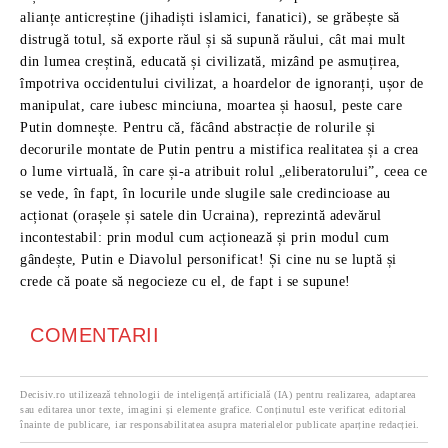
alianțe anticreștine (jihadiști islamici, fanatici), se grăbește să
distrugă totul, să exporte răul și să supună răului, cât mai mult
din lumea creștină, educată și civilizată, mizând pe asmuțirea,
împotriva occidentului civilizat, a hoardelor de ignoranți, ușor de
manipulat, care iubesc minciuna, moartea și haosul, peste care
Putin domnește. Pentru că, făcând abstracție de rolurile și
decorurile montate de Putin pentru a mistifica realitatea și a crea
o lume virtuală, în care și-a atribuit rolul „eliberatorului”, ceea ce
se vede, în fapt, în locurile unde slugile sale credincioase au
acționat (orașele și satele din Ucraina), reprezintă adevărul
incontestabil: prin modul cum acționează și prin modul cum
gândește, Putin e Diavolul personificat! Și cine nu se luptă și
crede că poate să negocieze cu el, de fapt i se supune!
COMENTARII
Decisiv.ro utilizează tehnologii de inteligență artificială (IA) pentru realizarea, adaptarea
sau editarea unor texte, imagini și elemente grafice. Conținutul este verificat editorial
înainte de publicare, iar responsabilitatea asupra materialelor publicate aparține redacției.