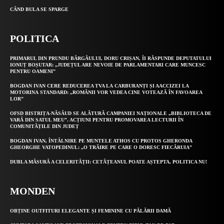
CÂND BULA SE SPARGE
POLITICA
PRIMARUL DIN PRUNDU BÂRGĂULUI, DORU CRIȘAN, ÎI RĂSPUNDE DEPUTATULUI
IONUȚ BOȘUTAR: „JUDEȚUL ARE NEVOIE DE PARLAMENTARI CARE MUNCESC
PENTRU OAMENI”
BOGDAN IVAN CERE REDUCEREA TVA LA CARBURANȚI ȘI AACCIZEI LA
MOTORINA STANDARD: „ROMÂNII VOR VEDEA CINE VOTEAZĂ ÎN FAVOAREA
LOR”
OFSD BISTRIȚA-NĂSĂUD SE ALĂTURĂ CAMPANIEI NAȚIONALE „BIBLIOTECA DE
VARĂ DIN SATUL MEU”. ACȚIUNI PENTRU PROMOVAREA LECTURII ÎN
COMUNITĂȚILE DIN JUDEȚ
BOGDAN IVAN, ÎNTÂLNIRE PE MUNTELE ATHOS CU PROTOS GHERONDA
GHEORGHE VATOPEDINUL: „O TRĂIRE PE CARE O DORESC FIECĂRUIA”
DUBLA MĂSURĂ A CELERITĂȚII: CETĂȚEANUL POATE AȘTEPTA, POLITICA NU!
MONDEN
OBȚINE OUTFITURI ELEGANTE ȘI FEMININE CU PĂLĂRII DAMĂ