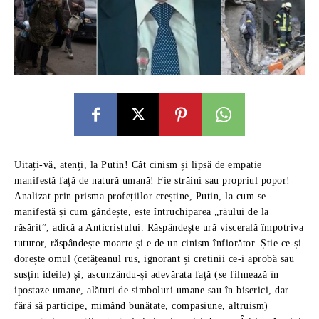
Uitați-vă, atenți, la Putin! Cât cinism și lipsă de empatie
manifestă față de natură umană! Fie străini sau propriul popor!
Analizat prin prisma profețiilor creștine, Putin, la cum se
manifestă și cum gândește, este întruchiparea „răului de la
răsărit”, adică a Anticristului. Răspândește ură viscerală împotriva
tuturor, răspândește moarte și e de un cinism înfiorător. Știe ce-și
dorește omul (cetățeanul rus, ignorant și cretinii ce-i aprobă sau
susțin ideile) și, ascunzându-și adevărata față (se filmează în
ipostaze umane, alături de simboluri umane sau în biserici, dar
fără să participe, mimând bunătate, compasiune, altruism)