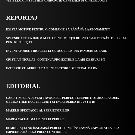
VIZITELOR ÎN SECȚIILE CHIRURGIE GENERALĂ ȘI GINECOLOGIE
REPORTAJ
EXISTĂ MOTIVE PENTRU O COMPANIE SĂ RĂMÂNĂ LA ABONAMENT?
SPLENDOARE LA 1600 M ALTITUDINE: MUNȚII RODNEI S-AU PREGĂTIT SPECIAL
PENTRU TURIȘTI
INVENTATORUL TRICICLETEI CU ACOPERIS DIN PANOURI SOLARE
CRISTIAN NICULAE, CONTINUA PROIECTELE LA ADI DESEURI BN
INTERVIU CU AURELIA DAN, INSPECTORUL GENERAL ISJ BN
EDITORIAL
CÂND TIMPUL A DEVENIT AVOCATUL PERFECT DESPRE HOTĂRÂREA CJUE,
OBLIGAȚIILE ÎNALTEI CURȚI ȘI ÎNCREDEREA ÎN JUSTIȚIE
MARELE SPECTACOL AL SPERIETORILOR
MAREA CACEALMA A BINELUI PUBLIC!
DEMOCRAȚIA NU ÎNSEAMNĂ PERFECȚIUNE. ÎNSEAMNĂ CAPACITATEA DE A
ÎMPIEDICA RĂUL SĂ PREIA CONTROLUL.