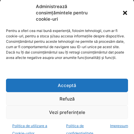
Termeni de utilizare
Administrează
consimțămintele pentru
cookie-uri
Utilizarea cookie-urilor
Pentru a oferi cea mai bună experiență, folosim tehnologii, cum ar fi
cookie-uri, pentru a stoca și/sau accesa informațiile despre dispozitive.
Consimțământul pentru aceste tehnologii ne permite să procesăm date,
cum ar fi comportamentul de navigare sau ID-uri unice pe acest site.
GDPR
Dacă nu îți dai consimțământul sau îți retragi consimțământul dat poate
avea afecte negative asupra unor anumite funcționalități și funcții.
ANPC
Acceptă
Anunturi de licitații
Refuză
Vezi preferințele
Politica de utilizare a
Politica de
Impressum
decisiv.ro - anchete, investigatii, evenimente, opinii
Cookie-urilor
confidențialitate