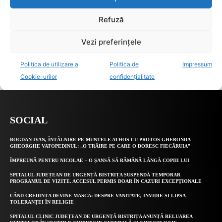
SOCIAL
BOGDAN IVAN, ÎNTÂLNIRE PE MUNTELE ATHOS CU PROTOS GHERONDA
GHEORGHE VATOPEDINUL: „O TRĂIRE PE CARE O DORESC FIECĂRUIA”
ÎMPREUNĂ PENTRU NICOLAE – O ȘANSĂ SĂ RĂMÂNĂ LÂNGĂ COPIII LUI
SPITALUL JUDEȚEAN DE URGENȚĂ BISTRIȚA SUSPENDĂ TEMPORAR
PROGRAMUL DE VIZITE. ACCESUL PERMIS DOAR ÎN CAZURI EXCEPȚIONALE
CÂND CREDINȚA DEVINE MASCĂ: DESPRE VANITATE, INVIDIE ȘI LIPSA
TOLERANȚEI ÎN RELIGIE
SPITALUL CLINIC JUDEȚEAN DE URGENȚĂ BISTRIȚA ANUNȚĂ RELUAREA