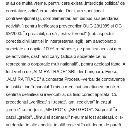
știau de multă vreme, pentru care exista „interdicție politică” de
constatare, adică erau tolerate. Deci, am sancționat
contravențional (și, complementar, am dispus suspendarea
activității) pentru încălcarea prevederilor OUG 28/1999 și OG
99/2000. În prealabil, ca să „testez terenul” (sub aspectul
corectitudinii justiției în interpretarea legii), am sancționat o
societate cu capital 100% românesc, ce practica același gen
de activitate, cash and carry (adică o societate ce nu
reprezenta o corporație multinațională), pentru aceleași fapte. A
fost vorba de „ALMIRA TRADE” SRL din Timișoara. Firesc,
„ALMIRA TRADE” a contestat Procesul-verbal de contravenție
în justiție, iar Tribunalul Timiș a menținut sancțiunea, printr-o
sentință definitivă și irevocabilă, ca fiind corect aplicată. Cu
precedentul „verificat” și „testat”, am „recidivat” în cazul
„greilor” comerțului, „METRO” și „SELGROS”. Surpriză! În
cazul „greilor”, „filmul și scenariul” n-au mai fost aceleași, ci s-
au derulat în alte condiții, în altă regie și în alt decor, de parcă