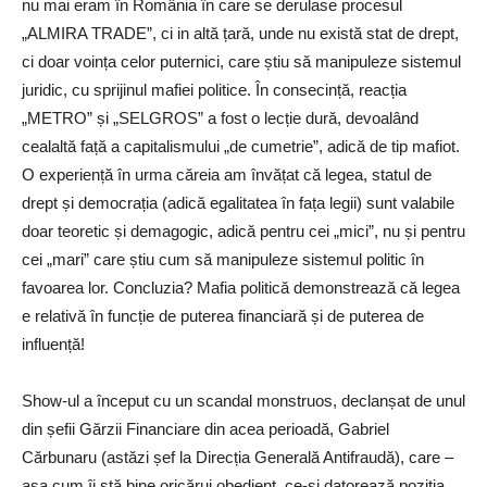
nu mai eram în România în care se derulase procesul
„ALMIRA TRADE”, ci in altă țară, unde nu există stat de drept,
ci doar voința celor puternici, care știu să manipuleze sistemul
juridic, cu sprijinul mafiei politice. În consecință, reacția
„METRO” și „SELGROS” a fost o lecție dură, devoalând
cealaltă față a capitalismului „de cumetrie”, adică de tip mafiot.
O experiență în urma căreia am învățat că legea, statul de
drept și democrația (adică egalitatea în fața legii) sunt valabile
doar teoretic și demagogic, adică pentru cei „mici”, nu și pentru
cei „mari” care știu cum să manipuleze sistemul politic în
favoarea lor. Concluzia? Mafia politică demonstrează că legea
e relativă în funcție de puterea financiară și de puterea de
influență!
Show-ul a început cu un scandal monstruos, declanșat de unul
din șefii Gărzii Financiare din acea perioadă, Gabriel
Cărbunaru (astăzi șef la Direcția Generală Antifraudă), care –
așa cum îi stă bine oricărui obedient, ce-și datorează poziția