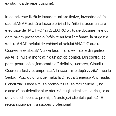
exista frica de repercusiune).
În ce privește livrările intracomunitare fictive, invocând că în
cadrul ANAF există o lucrare privind livrările intracomunitare
efectuate de „METRO” și „SELGROS”, toate documentele cu
care m-am prezentat la întâlnire au fost înmânate, la sugestia
șefului ANAF, șefului de cabinet al șefului ANAF, Claudiu
Codrea. Rezultatul? Nu s-a făcut nici o verificare din partea
ANAF și nu s-a încheiat niciun act de control. Din contra, se
pare, pentru că a „înmormântat” definitiv, lucrarea, Claudiu
Codrea a fost „recompensat”, la scurt timp după „vizita” mea la
Șerban Pop, cu o funcție înaltă la Direcția Generală Antifraudă.
Concluzia? Dacă vrei să promovezi și să faci carieră, „lingi
clanțele” politicienilor și te oferi să nu-ți indeplinesti atribuțiile de
serviciu, din contra, promiți să protejezi clientela politică! E
rețetă sigură pentru succes profesional!