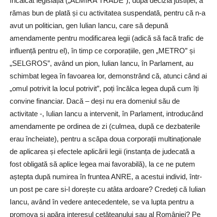
încălcat legislația („ALMIRA TRADE”), după decizia justiției, a
rămas bun de plată și cu activitatea suspendată, pentru că n-a
avut un politician, gen Iulian Iancu, care să depună
amendamente pentru modificarea legii (adică să facă trafic de
influență pentru el), în timp ce corporațiile, gen „METRO” și
„SELGROS”, având un pion, Iulian Iancu, în Parlament, au
schimbat legea în favoarea lor, demonstrând că, atunci când ai
„omul potrivit la locul potrivit”, poți încălca legea după cum îți
convine financiar. Dacă – deși nu era domeniul său de
activitate -, Iulian Iancu a intervenit, în Parlament, introducând
amendamente pe ordinea de zi (culmea, după ce dezbaterile
erau încheiate), pentru a scăpa doua corporații multinaționale
de aplicarea și efectele aplicării legii (instanța de judecată a
fost obligată să aplice legea mai favorabilă), la ce ne putem
aștepta după numirea în fruntea ANRE, a acestui individ, într-
un post pe care si-l dorește cu atâta ardoare? Credeți că Iulian
Iancu, având în vedere antecedentele, se va lupta pentru a
promova și apăra interesul cetățeanului sau al României? Pe