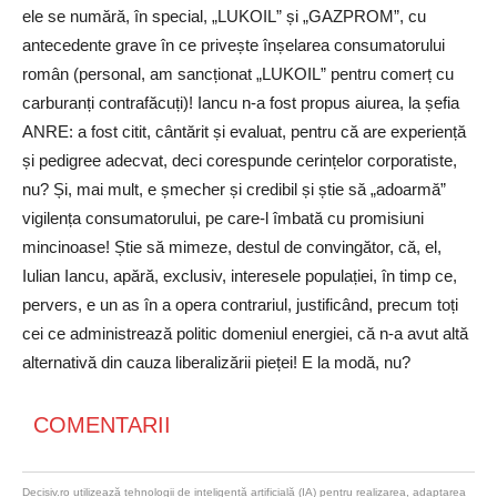
ele se numără, în special, „LUKOIL” și „GAZPROM”, cu
antecedente grave în ce privește înșelarea consumatorului
român (personal, am sancționat „LUKOIL” pentru comerț cu
carburanți contrafăcuți)! Iancu n-a fost propus aiurea, la șefia
ANRE: a fost citit, cântărit și evaluat, pentru că are experiență
și pedigree adecvat, deci corespunde cerințelor corporatiste,
nu? Și, mai mult, e șmecher și credibil și știe să „adoarmă”
vigilența consumatorului, pe care-l îmbată cu promisiuni
mincinoase! Știe să mimeze, destul de convingător, că, el,
Iulian Iancu, apără, exclusiv, interesele populației, în timp ce,
pervers, e un as în a opera contrariul, justificând, precum toți
cei ce administrează politic domeniul energiei, că n-a avut altă
alternativă din cauza liberalizării pieței! E la modă, nu?
COMENTARII
Decisiv.ro utilizează tehnologii de inteligență artificială (IA) pentru realizarea, adaptarea