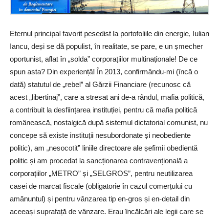
Eternul principal favorit pesedist la portofoliile din energie, Iulian
Iancu, deși se dă populist, în realitate, se pare, e un șmecher
oportunist, aflat în „solda” corporațiilor multinaționale! De ce
spun asta? Din experiență! În 2013, confirmându-mi (încă o
dată) statutul de „rebel” al Gărzii Financiare (recunosc că
acest „libertinaj”, care a stresat ani de-a rândul, mafia politică,
a contribuit la desființarea instituției, pentru că mafia politică
românească, nostalgică după sistemul dictatorial comunist, nu
concepe să existe instituții nesubordonate și neobediente
politic), am „nesocotit” liniile directoare ale șefimii obedientă
politic și am procedat la sancționarea contravențională a
corporațiilor „METRO” și „SELGROS”, pentru neutilizarea
casei de marcat fiscale (obligatorie în cazul comerțului cu
amănuntul) și pentru vânzarea tip en-gros și en-detail din
aceeași suprafață de vânzare. Erau încălcări ale legii care se