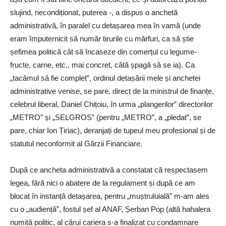
slujind, necondiționat, puterea -, a dispus o anchetă
administrativă, în paralel cu detașarea mea în vamă (unde
eram împuternicit să număr tirurile cu mărfuri, ca să știe
șefimea politică cât să încaseze din comerțul cu legume-
fructe, carne, etc., mai concret, câtă șpagă să se ia). Ca
„tacâmul să fie complet”, ordinul detașării mele și anchetei
administrative venise, se pare, direct de la ministrul de finanțe,
celebrul liberal, Daniel Chițoiu, în urma „plangerilor” directorilor
„METRO” și „SELGROS” (pentru „METRO”, a „pledat”, se
pare, chiar Ion Țiriac), deranjați de tupeul meu profesional și de
statutul neconformit al Gărzii Financiare.
După ce ancheta administrativă a constatat că respectasem
legea, fără nici o abatere de la regulament și după ce am
blocat în instanță detașarea, pentru „muștruluială” m-am ales
cu o „audiență”, fostul șef al ANAF, Șerban Pop (altă hahalera
numită politic, al cărui cariera s-a finalizat cu condamnare