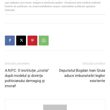
sau editarea unor texte, imagini și elemente grafice. Conținutul este verificat editorial
înainte de publicare, iar responsabilitatea asupra materialelor publicate aparține
redacției.
Articolul precedent
Articolul următor
A.N.P.C. O instituție „croita”
Deputatul Bogdan Ivan Gruia
după modelul și dorința
aduce imbunatatiri legilor
politicianului demagog și
existente
imoral!