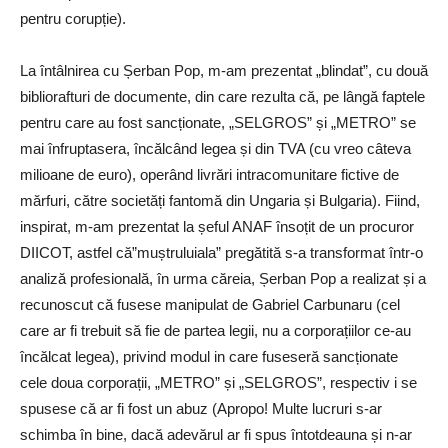
pentru corupție).
La întâlnirea cu Șerban Pop, m-am prezentat „blindat”, cu două
bibliorafturi de documente, din care rezulta că, pe lângă faptele
pentru care au fost sancționate, „SELGROS” și „METRO” se
mai înfruptasera, încălcând legea și din TVA (cu vreo câteva
milioane de euro), operând livrări intracomunitare fictive de
mărfuri, către societăți fantomă din Ungaria și Bulgaria). Fiind,
inspirat, m-am prezentat la șeful ANAF însoțit de un procuror
DIICOT, astfel că”muștruluiala” pregătită s-a transformat într-o
analiză profesională, în urma căreia, Șerban Pop a realizat și a
recunoscut că fusese manipulat de Gabriel Carbunaru (cel
care ar fi trebuit să fie de partea legii, nu a corporațiilor ce-au
încălcat legea), privind modul in care fuseseră sancționate
cele doua corporații, „METRO” și „SELGROS”, respectiv i se
spusese că ar fi fost un abuz (Apropo! Multe lucruri s-ar
schimba în bine, dacă adevărul ar fi spus întotdeauna și n-ar