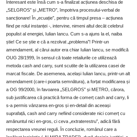
Interesant este însă cum s-a finalizat acțiunea deschisa de
„SELGROS” și „METRO”, împotriva procesului-verbal de
sancționare! În „ecuație”, pentru că timpul presa – acțiunea
fiind pe rolul instanței -, intervine, nimeni altul decât celebrul
populist al energiei, Iulian Iancu. Cum s-a ajuns la el, naiba
știe! Ce se știe e că a rezolvat „problema”! Printr-un
amendament, al cărui autor era chiar Iulian Iancu, se modifică
OUG 28/1999, în sensul că toate retailurile ce utilizează
metoda cash and carry, sunt scutite de la utilizarea casei de
marcat fiscale. De asemenea, același Iulian Iancu, printr-un alt
amendament (care-i poarta semnătura), a forțat modificarea și
a OG 99/2000, în favoarea „SELGROS” și METRO, cărora,
sub justificarea că practică forma de comerț cash and carry, li
s-a permis vânzarea en-gros și en-detail din aceeași
suprafață, cash and carry nefiind considerate nici comerț cu
amănuntul nici en-gros, ci ceva „extraterestru”, adică fără
respectarea vreunei reguli. În concluzie, românul care a