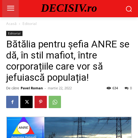
DECISIV.ro
Acasă
Editorial
Editorial
Bătălia pentru șefia ANRE se
dă, în stil mafiot, între
corporațiile care vor să
jefuiască populația!
De către
Pavel Roman
-
martie 22, 2022
634
0