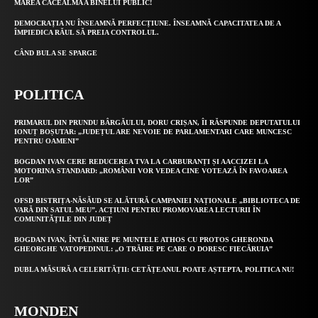
MAREA CACEALMA A BINELUI PUBLIC!
DEMOCRAȚIA NU ÎNSEAMNĂ PERFECȚIUNE. ÎNSEAMNĂ CAPACITATEA DE A
ÎMPIEDICA RĂUL SĂ PREIA CONTROLUL.
CÂND BULA SE SPARGE
POLITICA
PRIMARUL DIN PRUNDU BÂRGĂULUI, DORU CRIȘAN, ÎI RĂSPUNDE DEPUTATULUI
IONUȚ BOȘUTAR: „JUDEȚUL ARE NEVOIE DE PARLAMENTARI CARE MUNCESC
PENTRU OAMENI”
BOGDAN IVAN CERE REDUCEREA TVA LA CARBURANȚI ȘI AACCIZEI LA
MOTORINA STANDARD: „ROMÂNII VOR VEDEA CINE VOTEAZĂ ÎN FAVOAREA
LOR”
OFSD BISTRIȚA-NĂSĂUD SE ALĂTURĂ CAMPANIEI NAȚIONALE „BIBLIOTECA DE
VARĂ DIN SATUL MEU”. ACȚIUNI PENTRU PROMOVAREA LECTURII ÎN
COMUNITĂȚILE DIN JUDEȚ
BOGDAN IVAN, ÎNTÂLNIRE PE MUNTELE ATHOS CU PROTOS GHERONDA
GHEORGHE VATOPEDINUL: „O TRĂIRE PE CARE O DORESC FIECĂRUIA”
DUBLA MĂSURĂ A CELERITĂȚII: CETĂȚEANUL POATE AȘTEPTA, POLITICA NU!
MONDEN