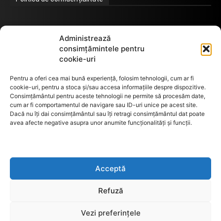
Termeni de utilizare
Administrează
consimțămintele pentru
cookie-uri
Utilizarea cookie-urilor
Pentru a oferi cea mai bună experiență, folosim tehnologii, cum ar fi
cookie-uri, pentru a stoca și/sau accesa informațiile despre dispozitive.
Consimțământul pentru aceste tehnologii ne permite să procesăm date,
cum ar fi comportamentul de navigare sau ID-uri unice pe acest site.
GDPR
Dacă nu îți dai consimțământul sau îți retragi consimțământul dat poate
avea afecte negative asupra unor anumite funcționalități și funcții.
ANPC
Acceptă
Anunturi de licitații
Refuză
Vezi preferințele