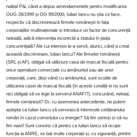
naiba! Păi, când a depus amendamentele pentru modificarea
OUG 28/1999 și OG 99/2000, Iulian Iancu nu știa ce face,
respectiv că discriminează firmele românești în fața
corporațiilor multinaționale și introduce un factor de concurență
neloială, adică intervenția incorectă a statului în piața
concurențială? Ale cui interese le-a servit, atunci, când a creat
această discriminare, Iulian Iancu? Ale firmelor românești
(SRL și AF), obligat să utilizeze casa de marcat fiscală pentru
orice operațiuni comerciale cu amănuntul sau ale unor
corporații, care, deși vând cu amănuntul, sunt scutite de
utilizarea casei de marcat fiscală (în aceste condiții ei nu sunt
nici obligați să se lege la serverul ANAF!?), concurând, neloial,
firmele românești? Or, cu asemenea antecedente, ne putem
aștepta ca Iulian Iancu să servească interesele cetățeanului
român în cazul comerțului cu energie? Să fim serioși și să nu
fim naivi! Sunt convins că pentru ca Iulian Iancu să ocupe
funcția la ANRE, se bat multe corporații și, cu siguranță, printre