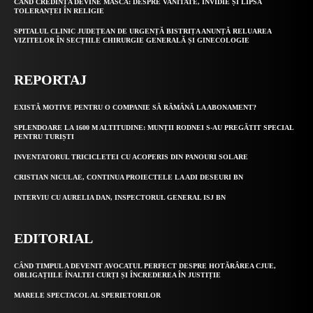
CÂND CREDINȚA DEVINE MASCĂ: DESPRE VANITATE, INVIDIE ȘI LIPSA
TOLERANȚEI ÎN RELIGIE
SPITALUL CLINIC JUDEȚEAN DE URGENȚĂ BISTRIȚA ANUNȚĂ RELUAREA
VIZITELOR ÎN SECȚIILE CHIRURGIE GENERALĂ ȘI GINECOLOGIE
REPORTAJ
EXISTĂ MOTIVE PENTRU O COMPANIE SĂ RĂMÂNĂ LA ABONAMENT?
SPLENDOARE LA 1600 M ALTITUDINE: MUNȚII RODNEI S-AU PREGĂTIT SPECIAL
PENTRU TURIȘTI
INVENTATORUL TRICICLETEI CU ACOPERIS DIN PANOURI SOLARE
CRISTIAN NICULAE, CONTINUA PROIECTELE LA ADI DESEURI BN
INTERVIU CU AURELIA DAN, INSPECTORUL GENERAL ISJ BN
EDITORIAL
CÂND TIMPUL A DEVENIT AVOCATUL PERFECT DESPRE HOTĂRÂREA CJUE,
OBLIGAȚIILE ÎNALTEI CURȚI ȘI ÎNCREDEREA ÎN JUSTIȚIE
MARELE SPECTACOL AL SPERIETORILOR