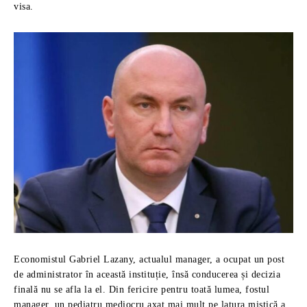
visa.
Economistul Gabriel Lazany, actualul manager, a ocupat un post
de administrator în această instituție, însă conducerea și decizia
finală nu se afla la el. Din fericire pentru toată lumea, fostul
manager, un pediatru mediocru axat mai mult pe latura mistică a