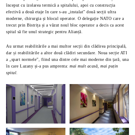
început cu izolarea termică a spitalului, apoi cu construcția
efectivă a două etaje în care s-au „instalat” două secții ultra
moderne, chirurgia și blocul operator. O delegație NATO care a
trecut prin Bistrița și a văzut noul bloc operator a decis ca acest
spital să fie unul strategic pentru Alianță.
Au urmat reabilitările a mai multor secții din clădirea principală,
dar și reabilitările a altor două clădiri secundare. Noua secție ATI
a „spart normele”, fiind una dintre cele mai moderne din țară, una
în care Lazany și-a pus amprenta:
mai mult acasă, mai puțin
spital
.