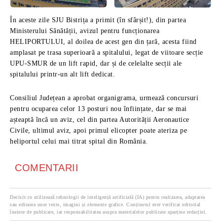
În aceste zile SJU Bistrița a primit (în sfârșit!), din partea
Ministerului Sănătății, avizul pentru funcționarea
HELIPORTULUI, al doilea de acest gen din țară, acesta fiind
amplasat pe trasa superioară a spitalului, legat de viitoare secție
UPU-SMUR de un lift rapid, dar și de celelalte secții ale
spitalului printr-un alt lift dedicat.
Consiliul Județean a aprobat organigrama, urmează concursuri
pentru ocuparea celor 13 posturi nou înființate, dar se mai
așteaptă încă un aviz, cel din partea Autorității Aeronautice
Civile, ultimul aviz, apoi primul elicopter poate ateriza pe
heliportul celui mai titrat spital din România.
COMENTARII
Decisiv.ro utilizează tehnologii de inteligență artificială (IA) pentru realizarea, adaptarea
sau editarea unor texte, imagini și elemente grafice. Conținutul este verificat editorial
înainte de publicare, iar responsabilitatea asupra materialelor publicate aparține redacției.