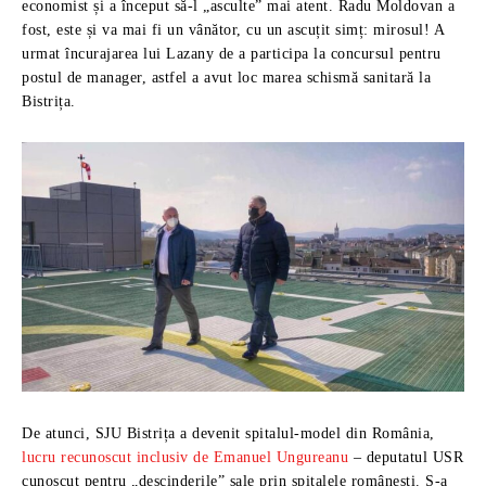
economist și a început să-l „asculte” mai atent. Radu Moldovan a
fost, este și va mai fi un vânător, cu un ascuțit simț: mirosul! A
urmat încurajarea lui Lazany de a participa la concursul pentru
postul de manager, astfel a avut loc marea schismă sanitară la
Bistrița.
De atunci, SJU Bistrița a devenit spitalul-model din România,
lucru recunoscut inclusiv de Emanuel Ungureanu
– deputatul USR
cunoscut pentru „descinderile” sale prin spitalele românești. S-a