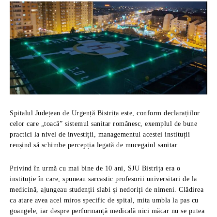
Spitalul Județean de Urgență Bistrița este, conform declarațiilor
celor care „toacă” sistemul sanitar românesc, exemplul de bune
practici la nivel de investiții, managementul acestei instituții
reușind să schimbe percepția legată de mucegaiul sanitar.
Privind în urmă cu mai bine de 10 ani, SJU Bistrița era o
instituție în care, spuneau sarcastic profesorii universitari de la
medicină, ajungeau studenții slabi și nedoriți de nimeni. Clădirea
ca atare avea acel miros specific de spital, mita umbla la pas cu
goangele, iar despre performanță medicală nici măcar nu se putea