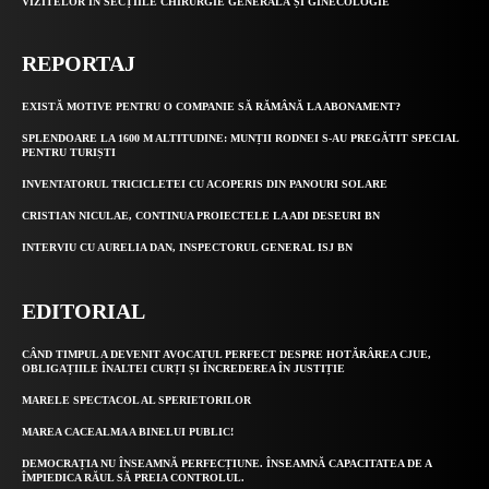
VIZITELOR ÎN SECȚIILE CHIRURGIE GENERALĂ ȘI GINECOLOGIE
REPORTAJ
EXISTĂ MOTIVE PENTRU O COMPANIE SĂ RĂMÂNĂ LA ABONAMENT?
SPLENDOARE LA 1600 M ALTITUDINE: MUNȚII RODNEI S-AU PREGĂTIT SPECIAL
PENTRU TURIȘTI
INVENTATORUL TRICICLETEI CU ACOPERIS DIN PANOURI SOLARE
CRISTIAN NICULAE, CONTINUA PROIECTELE LA ADI DESEURI BN
INTERVIU CU AURELIA DAN, INSPECTORUL GENERAL ISJ BN
EDITORIAL
CÂND TIMPUL A DEVENIT AVOCATUL PERFECT DESPRE HOTĂRÂREA CJUE,
OBLIGAȚIILE ÎNALTEI CURȚI ȘI ÎNCREDEREA ÎN JUSTIȚIE
MARELE SPECTACOL AL SPERIETORILOR
MAREA CACEALMA A BINELUI PUBLIC!
DEMOCRAȚIA NU ÎNSEAMNĂ PERFECȚIUNE. ÎNSEAMNĂ CAPACITATEA DE A
ÎMPIEDICA RĂUL SĂ PREIA CONTROLUL.