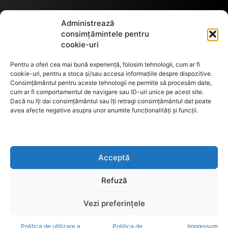
Termeni de utilizare
Administrează
consimțămintele pentru
cookie-uri
Utilizarea cookie-urilor
Pentru a oferi cea mai bună experiență, folosim tehnologii, cum ar fi
cookie-uri, pentru a stoca și/sau accesa informațiile despre dispozitive.
Consimțământul pentru aceste tehnologii ne permite să procesăm date,
cum ar fi comportamentul de navigare sau ID-uri unice pe acest site.
GDPR
Dacă nu îți dai consimțământul sau îți retragi consimțământul dat poate
avea afecte negative asupra unor anumite funcționalități și funcții.
ANPC
Acceptă
Anunturi de licitații
Refuză
Vezi preferințele
Politica de utilizare a
Politica de
Impressum