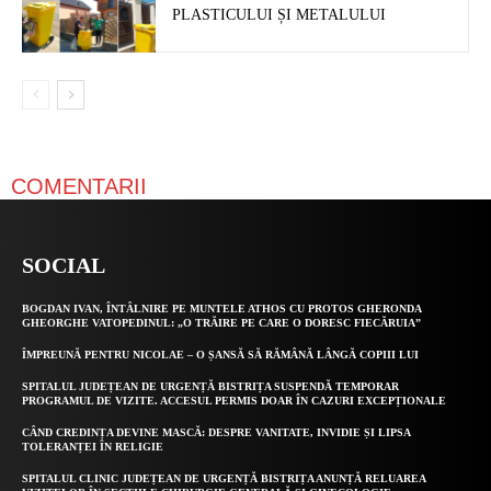
PLASTICULUI ȘI METALULUI
COMENTARII
SOCIAL
BOGDAN IVAN, ÎNTÂLNIRE PE MUNTELE ATHOS CU PROTOS GHERONDA
GHEORGHE VATOPEDINUL: „O TRĂIRE PE CARE O DORESC FIECĂRUIA”
ÎMPREUNĂ PENTRU NICOLAE – O ȘANSĂ SĂ RĂMÂNĂ LÂNGĂ COPIII LUI
SPITALUL JUDEȚEAN DE URGENȚĂ BISTRIȚA SUSPENDĂ TEMPORAR
PROGRAMUL DE VIZITE. ACCESUL PERMIS DOAR ÎN CAZURI EXCEPȚIONALE
CÂND CREDINȚA DEVINE MASCĂ: DESPRE VANITATE, INVIDIE ȘI LIPSA
TOLERANȚEI ÎN RELIGIE
SPITALUL CLINIC JUDEȚEAN DE URGENȚĂ BISTRIȚA ANUNȚĂ RELUAREA