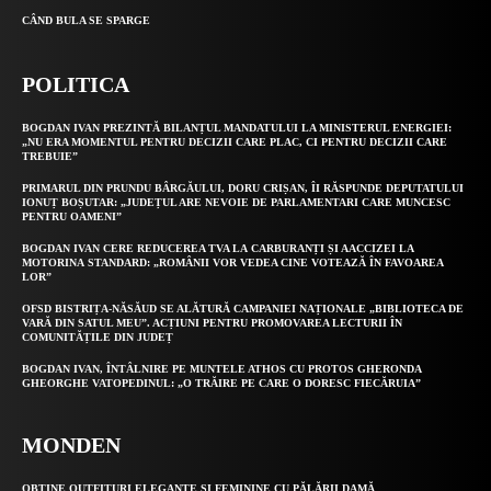
CÂND BULA SE SPARGE
POLITICA
BOGDAN IVAN PREZINTĂ BILANȚUL MANDATULUI LA MINISTERUL ENERGIEI:
„NU ERA MOMENTUL PENTRU DECIZII CARE PLAC, CI PENTRU DECIZII CARE
TREBUIE”
PRIMARUL DIN PRUNDU BÂRGĂULUI, DORU CRIȘAN, ÎI RĂSPUNDE DEPUTATULUI
IONUȚ BOȘUTAR: „JUDEȚUL ARE NEVOIE DE PARLAMENTARI CARE MUNCESC
PENTRU OAMENI”
BOGDAN IVAN CERE REDUCEREA TVA LA CARBURANȚI ȘI AACCIZEI LA
MOTORINA STANDARD: „ROMÂNII VOR VEDEA CINE VOTEAZĂ ÎN FAVOAREA
LOR”
OFSD BISTRIȚA-NĂSĂUD SE ALĂTURĂ CAMPANIEI NAȚIONALE „BIBLIOTECA DE
VARĂ DIN SATUL MEU”. ACȚIUNI PENTRU PROMOVAREA LECTURII ÎN
COMUNITĂȚILE DIN JUDEȚ
BOGDAN IVAN, ÎNTÂLNIRE PE MUNTELE ATHOS CU PROTOS GHERONDA
GHEORGHE VATOPEDINUL: „O TRĂIRE PE CARE O DORESC FIECĂRUIA”
MONDEN
OBȚINE OUTFITURI ELEGANTE ȘI FEMININE CU PĂLĂRII DAMĂ