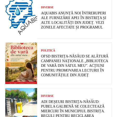
DIVERSE
AQUABIS ANUNȚĂ NOI ÎNTRERUPERI
ALE FURNIZĂRII APEI ÎN BISTRIȚA ȘI
ALTE LOCALITĂȚI DIN JUDEȚ. VEZI
ZONELE AFECTATE ȘI PROGRAMUL
POLITICĂ
OFSD BISTRIȚA-NĂSĂUD SE ALĂTURĂ
CAMPANIEI NAȚIONALE „BIBLIOTECA
DE VARĂ DIN SATUL MEU”. ACȚIUNI
PENTRU PROMOVAREA LECTURII ÎN
COMUNITĂȚILE DIN JUDEȚ
DIVERSE
ADI DEȘEURI BISTRIȚA-NĂSĂUD:
PUBELA GALBENĂ SE COLECTEAZĂ
MIERCURI ÎN MUNICIPIUL BISTRIȚA.
REGULI PENTRU RECICLAREA