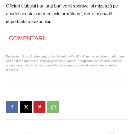
Oficialii clubului i-au urat bun venit sportivei și mizează pe
aportul acesteia în meciurile următoare, într-o perioadă
importantă a sezonului.
COMENTARII
Decisiv.ro utilizează tehnologii de inteligență artificială (IA) pentru realizarea, adaptarea
sau editarea unor texte, imagini și elemente grafice. Conținutul este verificat editorial
înainte de publicare, iar responsabilitatea asupra materialelor publicate aparține
redacției.