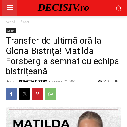
DECISIV.ro
Acasă
Sport
Sport
Transfer de ultimă oră la
Gloria Bistrița! Matilda
Forsberg a semnat cu echipa
bistrițeană
De către
REDACTIA DECISIV
-
ianuarie 21, 2026
219
0