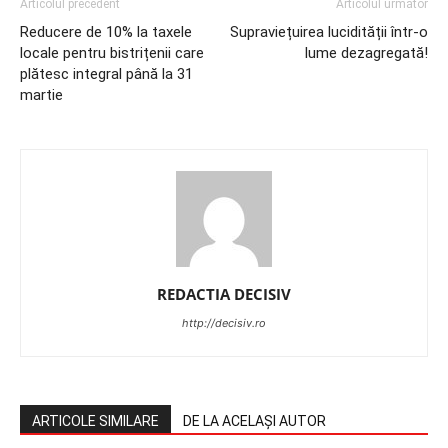
Articolul precedent
Articolul următor
Reducere de 10% la taxele
Supraviețuirea lucidității într-o
locale pentru bistrițenii care
lume dezagregată!
plătesc integral până la 31
martie
REDACTIA DECISIV
http://decisiv.ro
ARTICOLE SIMILARE
DE LA ACELAȘI AUTOR