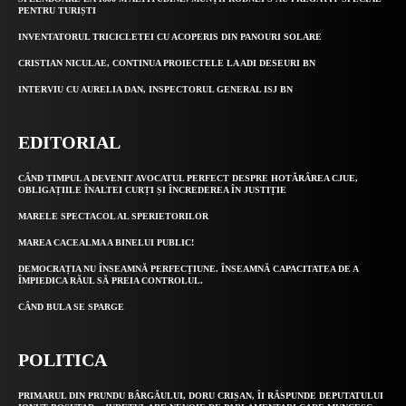
PENTRU TURIȘTI
INVENTATORUL TRICICLETEI CU ACOPERIS DIN PANOURI SOLARE
CRISTIAN NICULAE, CONTINUA PROIECTELE LA ADI DESEURI BN
INTERVIU CU AURELIA DAN, INSPECTORUL GENERAL ISJ BN
EDITORIAL
CÂND TIMPUL A DEVENIT AVOCATUL PERFECT DESPRE HOTĂRÂREA CJUE,
OBLIGAȚIILE ÎNALTEI CURȚI ȘI ÎNCREDEREA ÎN JUSTIȚIE
MARELE SPECTACOL AL SPERIETORILOR
MAREA CACEALMA A BINELUI PUBLIC!
DEMOCRAȚIA NU ÎNSEAMNĂ PERFECȚIUNE. ÎNSEAMNĂ CAPACITATEA DE A
ÎMPIEDICA RĂUL SĂ PREIA CONTROLUL.
CÂND BULA SE SPARGE
POLITICA
PRIMARUL DIN PRUNDU BÂRGĂULUI, DORU CRIȘAN, ÎI RĂSPUNDE DEPUTATULUI