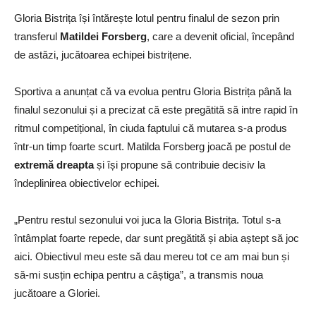
Gloria Bistrița își întărește lotul pentru finalul de sezon prin
transferul
Matildei Forsberg
, care a devenit oficial, începând
de astăzi, jucătoarea echipei bistrițene.
Sportiva a anunțat că va evolua pentru Gloria Bistrița până la
finalul sezonului și a precizat că este pregătită să intre rapid în
ritmul competițional, în ciuda faptului că mutarea s-a produs
într-un timp foarte scurt. Matilda Forsberg joacă pe postul de
extremă dreapta
și își propune să contribuie decisiv la
îndeplinirea obiectivelor echipei.
„Pentru restul sezonului voi juca la Gloria Bistrița. Totul s-a
întâmplat foarte repede, dar sunt pregătită și abia aștept să joc
aici. Obiectivul meu este să dau mereu tot ce am mai bun și
să-mi susțin echipa pentru a câștiga”, a transmis noua
jucătoare a Gloriei.