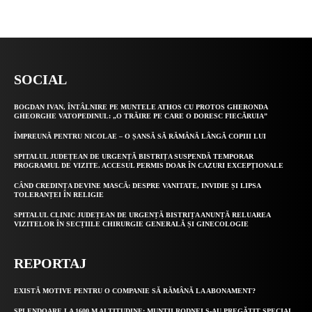
Alternative:
SOCIAL
BOGDAN IVAN, ÎNTÂLNIRE PE MUNTELE ATHOS CU PROTOS GHERONDA
GHEORGHE VATOPEDINUL: „O TRĂIRE PE CARE O DORESC FIECĂRUIA”
ÎMPREUNĂ PENTRU NICOLAE – O ȘANSĂ SĂ RĂMÂNĂ LÂNGĂ COPIII LUI
SPITALUL JUDEȚEAN DE URGENȚĂ BISTRIȚA SUSPENDĂ TEMPORAR
PROGRAMUL DE VIZITE. ACCESUL PERMIS DOAR ÎN CAZURI EXCEPȚIONALE
CÂND CREDINȚA DEVINE MASCĂ: DESPRE VANITATE, INVIDIE ȘI LIPSA
TOLERANȚEI ÎN RELIGIE
SPITALUL CLINIC JUDEȚEAN DE URGENȚĂ BISTRIȚA ANUNȚĂ RELUAREA
VIZITELOR ÎN SECȚIILE CHIRURGIE GENERALĂ ȘI GINECOLOGIE
REPORTAJ
EXISTĂ MOTIVE PENTRU O COMPANIE SĂ RĂMÂNĂ LA ABONAMENT?
SPLENDOARE LA 1600 M ALTITUDINE: MUNȚII RODNEI S-AU PREGĂTIT SPECIAL