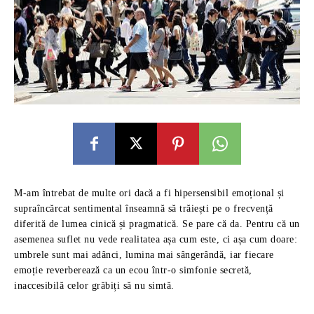
M-am întrebat de multe ori dacă a fi hipersensibil emoțional și
supraîncărcat sentimental înseamnă să trăiești pe o frecvență
diferită de lumea cinică și pragmatică. Se pare că da. Pentru că un
asemenea suflet nu vede realitatea așa cum este, ci așa cum doare:
umbrele sunt mai adânci, lumina mai sângerândă, iar fiecare
emoție reverberează ca un ecou într-o simfonie secretă,
inaccesibilă celor grăbiți să nu simtă.