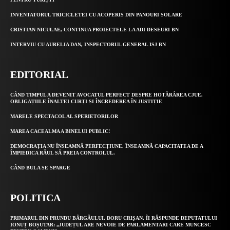
INVENTATORUL TRICICLETEI CU ACOPERIS DIN PANOURI SOLARE
CRISTIAN NICULAE, CONTINUA PROIECTELE LA ADI DESEURI BN
INTERVIU CU AURELIA DAN, INSPECTORUL GENERAL ISJ BN
EDITORIAL
CÂND TIMPUL A DEVENIT AVOCATUL PERFECT DESPRE HOTĂRÂREA CJUE,
OBLIGAȚIILE ÎNALTEI CURȚI ȘI ÎNCREDEREA ÎN JUSTIȚIE
MARELE SPECTACOL AL SPERIETORILOR
MAREA CACEALMA A BINELUI PUBLIC!
DEMOCRAȚIA NU ÎNSEAMNĂ PERFECȚIUNE. ÎNSEAMNĂ CAPACITATEA DE A
ÎMPIEDICA RĂUL SĂ PREIA CONTROLUL.
CÂND BULA SE SPARGE
POLITICA
PRIMARUL DIN PRUNDU BÂRGĂULUI, DORU CRIȘAN, ÎI RĂSPUNDE DEPUTATULUI
IONUȚ BOȘUTAR: „JUDEȚUL ARE NEVOIE DE PARLAMENTARI CARE MUNCESC