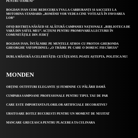
PENTRU OAMENI”
BOGDAN IVAN CERE REDUCEREA TVA LA CARBURANȚI ȘI AACCIZEI LA
MOTORINA STANDARD: „ROMÂNII VOR VEDEA CINE VOTEAZĂ ÎN FAVOAREA
LOR”
OFSD BISTRIȚA-NĂSĂUD SE ALĂTURĂ CAMPANIEI NAȚIONALE „BIBLIOTECA DE
VARĂ DIN SATUL MEU”. ACȚIUNI PENTRU PROMOVAREA LECTURII ÎN
COMUNITĂȚILE DIN JUDEȚ
BOGDAN IVAN, ÎNTÂLNIRE PE MUNTELE ATHOS CU PROTOS GHERONDA
GHEORGHE VATOPEDINUL: „O TRĂIRE PE CARE O DORESC FIECĂRUIA”
DUBLA MĂSURĂ A CELERITĂȚII: CETĂȚEANUL POATE AȘTEPTA, POLITICA NU!
MONDEN
OBȚINE OUTFITURI ELEGANTE ȘI FEMININE CU PĂLĂRII DAMĂ
CUMPARA SAMPOANE PROFESIONALE PENTRU TIPUL TAU DE PAR
CARE ESTE IMPORTANTA FLORILOR ARTIFICIALE DECORATIVE?
URSITOARE BOTEZ BUCURESTI PENTRU UN MOMENT DE NEUITAT
MANCARE GRECEASCA PENTRU PLACEREA TA CULINARA