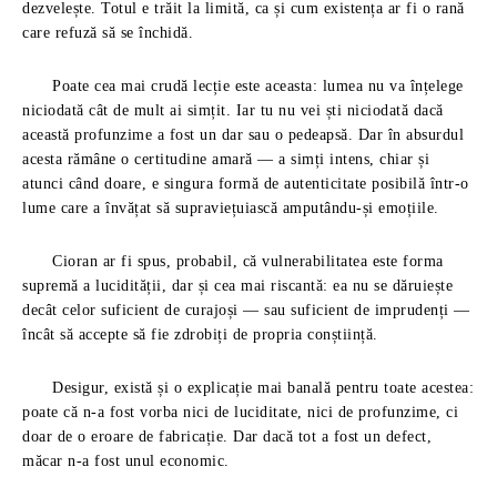
dezvelește. Totul e trăit la limită, ca și cum existența ar fi o rană
care refuză să se închidă.
Poate cea mai crudă lecție este aceasta: lumea nu va înțelege
niciodată cât de mult ai simțit. Iar tu nu vei ști niciodată dacă
această profunzime a fost un dar sau o pedeapsă. Dar în absurdul
acesta rămâne o certitudine amară — a simți intens, chiar și
atunci când doare, e singura formă de autenticitate posibilă într-o
lume care a învățat să supraviețuiască amputându-și emoțiile.
Cioran ar fi spus, probabil, că vulnerabilitatea este forma
supremă a lucidității, dar și cea mai riscantă: ea nu se dăruiește
decât celor suficient de curajoși — sau suficient de imprudenți —
încât să accepte să fie zdrobiți de propria conștiință.
Desigur, există și o explicație mai banală pentru toate acestea:
poate că n-a fost vorba nici de luciditate, nici de profunzime, ci
doar de o eroare de fabricație. Dar dacă tot a fost un defect,
măcar n-a fost unul economic.