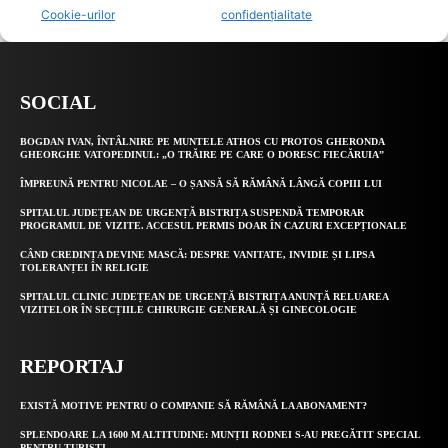
SOCIAL
BOGDAN IVAN, ÎNTÂLNIRE PE MUNTELE ATHOS CU PROTOS GHERONDA
GHEORGHE VATOPEDINUL: „O TRĂIRE PE CARE O DORESC FIECĂRUIA”
ÎMPREUNĂ PENTRU NICOLAE – O ȘANSĂ SĂ RĂMÂNĂ LÂNGĂ COPIII LUI
SPITALUL JUDEȚEAN DE URGENȚĂ BISTRIȚA SUSPENDĂ TEMPORAR
PROGRAMUL DE VIZITE. ACCESUL PERMIS DOAR ÎN CAZURI EXCEPȚIONALE
CÂND CREDINȚA DEVINE MASCĂ: DESPRE VANITATE, INVIDIE ȘI LIPSA
TOLERANȚEI ÎN RELIGIE
SPITALUL CLINIC JUDEȚEAN DE URGENȚĂ BISTRIȚA ANUNȚĂ RELUAREA
VIZITELOR ÎN SECȚIILE CHIRURGIE GENERALĂ ȘI GINECOLOGIE
REPORTAJ
EXISTĂ MOTIVE PENTRU O COMPANIE SĂ RĂMÂNĂ LA ABONAMENT?
SPLENDOARE LA 1600 M ALTITUDINE: MUNȚII RODNEI S-AU PREGĂTIT SPECIAL
PENTRU TURIȘTI