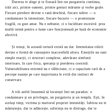
Durerea te alege și te fixează într-un purgatoriu continuu,
trăit aici, printre oameni, printre gesturi mărunte și vorbe goale.
Fiecare pierdere devine o rană deschisă, fiecare iubire — o
condamnare la intensitate, fiecare bucurie — o promisiune
fragilă, cu gust amar. Nu e nebunie, ci o luciditate excesivă: prea
multă inimă pentru o lume care funcționează pe bază de economie
afectivă.
Și totuși, în această tortură există un dar. Intensitatea trăirii
devine o formă de cunoaștere inaccesibilă altora. Emoțiile nu sunt
simple reacții, ci structuri complexe, adevărate simfonii
interioare, în care frica, speranța și pierderea coexistă.
Vulnerabilitatea extremă nu e slăbiciune, ci o capacitate rară de a
percepe nuanțe pe care majoritatea le evită din instinct de
conservare.
A trăi astfel înseamnă să locuiești într-un paradox: o
condamnare și un privilegiu, un purgatoriu și un templu. Ești, în
același timp, victima și martorul propriei intensități. Iubirea nu te
mântuiește, dar te adâncește; suferința nu te distruge, dar te