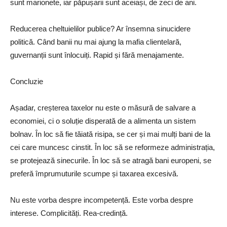
sunt marionete, iar păpușarii sunt aceiași, de zeci de ani.
Reducerea cheltuielilor publice? Ar însemna sinucidere
politică. Când banii nu mai ajung la mafia clientelară,
guvernanții sunt înlocuiți. Rapid și fără menajamente.
Concluzie
Așadar, creșterea taxelor nu este o măsură de salvare a
economiei, ci o soluție disperată de a alimenta un sistem
bolnav. În loc să fie tăiată risipa, se cer și mai mulți bani de la
cei care muncesc cinstit. În loc să se reformeze administrația,
se protejează sinecurile. În loc să se atragă bani europeni, se
preferă împrumuturile scumpe și taxarea excesivă.
Nu este vorba despre incompetență. Este vorba despre
interese. Complicități. Rea-credință.