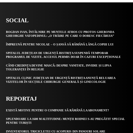
SOCIAL
BOGDAN IVAN, ÎNTÂLNIRE PE MUNTELE ATHOS CU PROTOS GHERONDA
GHEORGHE VATOPEDINUL: „O TRĂIRE PE CARE O DORESC FIECĂRUIA”
ÎMPREUNĂ PENTRU NICOLAE – O ȘANSĂ SĂ RĂMÂNĂ LÂNGĂ COPIII LUI
SPITALUL JUDEȚEAN DE URGENȚĂ BISTRIȚA SUSPENDĂ TEMPORAR
PROGRAMUL DE VIZITE. ACCESUL PERMIS DOAR ÎN CAZURI EXCEPȚIONALE
CÂND CREDINȚA DEVINE MASCĂ: DESPRE VANITATE, INVIDIE ȘI LIPSA
TOLERANȚEI ÎN RELIGIE
SPITALUL CLINIC JUDEȚEAN DE URGENȚĂ BISTRIȚA ANUNȚĂ RELUAREA
VIZITELOR ÎN SECȚIILE CHIRURGIE GENERALĂ ȘI GINECOLOGIE
REPORTAJ
EXISTĂ MOTIVE PENTRU O COMPANIE SĂ RĂMÂNĂ LA ABONAMENT?
SPLENDOARE LA 1600 M ALTITUDINE: MUNȚII RODNEI S-AU PREGĂTIT SPECIAL
PENTRU TURIȘTI
INVENTATORUL TRICICLETEI CU ACOPERIS DIN PANOURI SOLARE