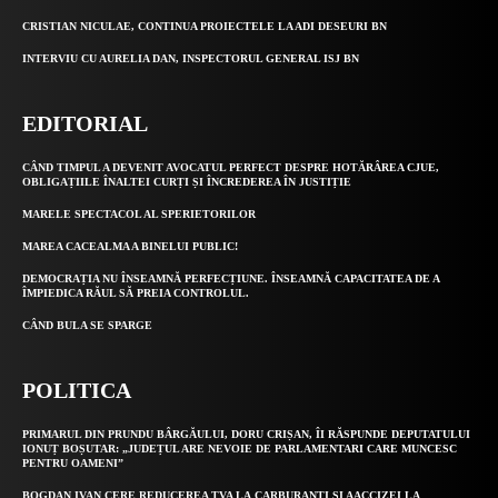
CRISTIAN NICULAE, CONTINUA PROIECTELE LA ADI DESEURI BN
INTERVIU CU AURELIA DAN, INSPECTORUL GENERAL ISJ BN
EDITORIAL
CÂND TIMPUL A DEVENIT AVOCATUL PERFECT DESPRE HOTĂRÂREA CJUE,
OBLIGAȚIILE ÎNALTEI CURȚI ȘI ÎNCREDEREA ÎN JUSTIȚIE
MARELE SPECTACOL AL SPERIETORILOR
MAREA CACEALMA A BINELUI PUBLIC!
DEMOCRAȚIA NU ÎNSEAMNĂ PERFECȚIUNE. ÎNSEAMNĂ CAPACITATEA DE A
ÎMPIEDICA RĂUL SĂ PREIA CONTROLUL.
CÂND BULA SE SPARGE
POLITICA
PRIMARUL DIN PRUNDU BÂRGĂULUI, DORU CRIȘAN, ÎI RĂSPUNDE DEPUTATULUI
IONUȚ BOȘUTAR: „JUDEȚUL ARE NEVOIE DE PARLAMENTARI CARE MUNCESC
PENTRU OAMENI”
BOGDAN IVAN CERE REDUCEREA TVA LA CARBURANȚI ȘI AACCIZEI LA