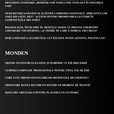
MOTORINA STANDARD: „ROMÂNII VOR VEDEA CINE VOTEAZĂ ÎN FAVOAREA
LOR”
OFSD BISTRIȚA-NĂSĂUD SE ALĂTURĂ CAMPANIEI NAȚIONALE „BIBLIOTECA DE
VARĂ DIN SATUL MEU”. ACȚIUNI PENTRU PROMOVAREA LECTURII ÎN
COMUNITĂȚILE DIN JUDEȚ
BOGDAN IVAN, ÎNTÂLNIRE PE MUNTELE ATHOS CU PROTOS GHERONDA
GHEORGHE VATOPEDINUL: „O TRĂIRE PE CARE O DORESC FIECĂRUIA”
DUBLA MĂSURĂ A CELERITĂȚII: CETĂȚEANUL POATE AȘTEPTA, POLITICA NU!
MONDEN
OBȚINE OUTFITURI ELEGANTE ȘI FEMININE CU PĂLĂRII DAMĂ
CUMPARA SAMPOANE PROFESIONALE PENTRU TIPUL TAU DE PAR
CARE ESTE IMPORTANTA FLORILOR ARTIFICIALE DECORATIVE?
URSITOARE BOTEZ BUCURESTI PENTRU UN MOMENT DE NEUITAT
MANCARE GRECEASCA PENTRU PLACEREA TA CULINARA