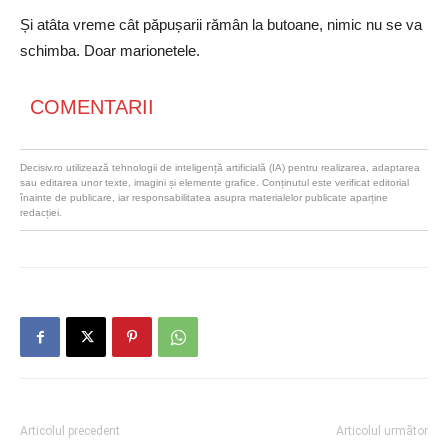
Și atâta vreme cât păpușarii rămân la butoane, nimic nu se va
schimba. Doar marionetele.
COMENTARII
Decisiv.ro utilizează tehnologii de inteligență artificială (IA) pentru realizarea, adaptarea
sau editarea unor texte, imagini și elemente grafice. Conținutul este verificat editorial
înainte de publicare, iar responsabilitatea asupra materialelor publicate aparține
redacției.
Articolul precedent
Articolul următor