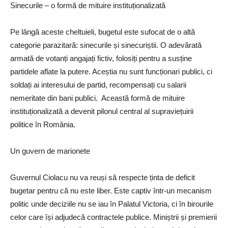
Sinecurile – o formă de mituire instituționalizată
Pe lângă aceste cheltuieli, bugetul este sufocat de o altă
categorie parazitară: sinecurile și sinecuriștii. O adevărată
armată de votanți angajați fictiv, folosiți pentru a susține
partidele aflate la putere. Aceștia nu sunt funcționari publici, ci
soldați ai interesului de partid, recompensați cu salarii
nemeritate din bani publici. Această formă de mituire
instituționalizată a devenit pilonul central al supraviețuirii
politice în România.
Un guvern de marionete
Guvernul Ciolacu nu va reuși să respecte ținta de deficit
bugetar pentru că nu este liber. Este captiv într-un mecanism
politic unde deciziile nu se iau în Palatul Victoria, ci în birourile
celor care își adjudecă contractele publice. Miniștrii și premierii