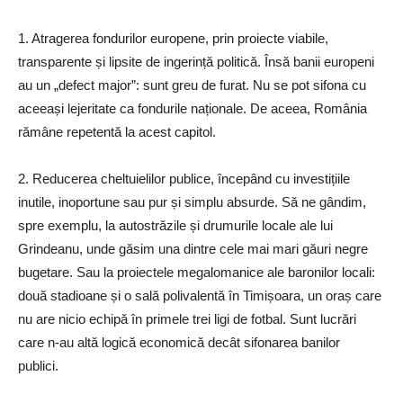
1. Atragerea fondurilor europene, prin proiecte viabile,
transparente și lipsite de ingerință politică. Însă banii europeni
au un „defect major”: sunt greu de furat. Nu se pot sifona cu
aceeași lejeritate ca fondurile naționale. De aceea, România
rămâne repetentă la acest capitol.
2. Reducerea cheltuielilor publice, începând cu investițiile
inutile, inoportune sau pur și simplu absurde. Să ne gândim,
spre exemplu, la autostrăzile și drumurile locale ale lui
Grindeanu, unde găsim una dintre cele mai mari găuri negre
bugetare. Sau la proiectele megalomanice ale baronilor locali:
două stadioane și o sală polivalentă în Timișoara, un oraș care
nu are nicio echipă în primele trei ligi de fotbal. Sunt lucrări
care n-au altă logică economică decât sifonarea banilor
publici.