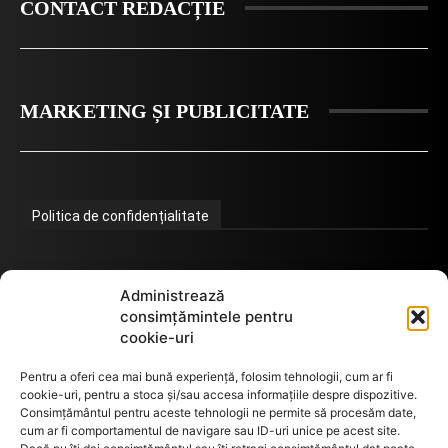
CONTACT REDACȚIE
MARKETING ȘI PUBLICITATE
Politica de confidențialitate
Termeni de utilizare
Administrează
consimțămintele pentru
cookie-uri
Utilizarea cookie-urilor
Pentru a oferi cea mai bună experiență, folosim tehnologii, cum ar fi
cookie-uri, pentru a stoca și/sau accesa informațiile despre dispozitive.
Consimțământul pentru aceste tehnologii ne permite să procesăm date,
cum ar fi comportamentul de navigare sau ID-uri unice pe acest site.
GDPR