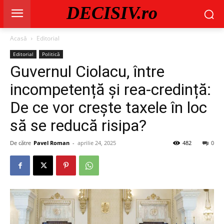
DECISIV.ro
Acasă
Editorial
Editorial
Politică
Guvernul Ciolacu, între
incompetență și rea-credință:
De ce vor crește taxele în loc
să se reducă risipa?
De către
Pavel Roman
-
aprilie 24, 2025
482
0