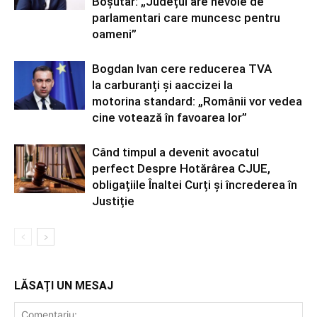
Boșutar: „Județul are nevoie de
parlamentari care muncesc pentru
oameni”
Bogdan Ivan cere reducerea TVA
la carburanți și aaccizei la
motorina standard: „Românii vor vedea
cine votează în favoarea lor”
Când timpul a devenit avocatul
perfect Despre Hotărârea CJUE,
obligațiile Înaltei Curți și încrederea în
Justiție
LĂSAȚI UN MESAJ