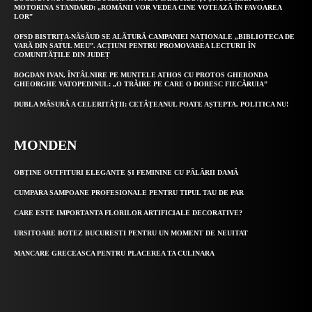
MOTORINA STANDARD: „ROMÂNII VOR VEDEA CINE VOTEAZĂ ÎN FAVOAREA
LOR”
OFSD BISTRIȚA-NĂSĂUD SE ALĂTURĂ CAMPANIEI NAȚIONALE „BIBLIOTECA DE
VARĂ DIN SATUL MEU”. ACȚIUNI PENTRU PROMOVAREA LECTURII ÎN
COMUNITĂȚILE DIN JUDEȚ
BOGDAN IVAN, ÎNTÂLNIRE PE MUNTELE ATHOS CU PROTOS GHERONDA
GHEORGHE VATOPEDINUL: „O TRĂIRE PE CARE O DORESC FIECĂRUIA”
DUBLA MĂSURĂ A CELERITĂȚII: CETĂȚEANUL POATE AȘTEPTA, POLITICA NU!
MONDEN
OBȚINE OUTFITURI ELEGANTE ȘI FEMININE CU PĂLĂRII DAMĂ
CUMPARA SAMPOANE PROFESIONALE PENTRU TIPUL TAU DE PAR
CARE ESTE IMPORTANTA FLORILOR ARTIFICIALE DECORATIVE?
URSITOARE BOTEZ BUCURESTI PENTRU UN MOMENT DE NEUITAT
MANCARE GRECEASCA PENTRU PLACEREA TA CULINARA