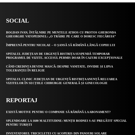
SOCIAL
BOGDAN IVAN, ÎNTÂLNIRE PE MUNTELE ATHOS CU PROTOS GHERONDA
GHEORGHE VATOPEDINUL: „O TRĂIRE PE CARE O DORESC FIECĂRUIA”
ÎMPREUNĂ PENTRU NICOLAE – O ȘANSĂ SĂ RĂMÂNĂ LÂNGĂ COPIII LUI
SPITALUL JUDEȚEAN DE URGENȚĂ BISTRIȚA SUSPENDĂ TEMPORAR
PROGRAMUL DE VIZITE. ACCESUL PERMIS DOAR ÎN CAZURI EXCEPȚIONALE
CÂND CREDINȚA DEVINE MASCĂ: DESPRE VANITATE, INVIDIE ȘI LIPSA
TOLERANȚEI ÎN RELIGIE
SPITALUL CLINIC JUDEȚEAN DE URGENȚĂ BISTRIȚA ANUNȚĂ RELUAREA
VIZITELOR ÎN SECȚIILE CHIRURGIE GENERALĂ ȘI GINECOLOGIE
REPORTAJ
EXISTĂ MOTIVE PENTRU O COMPANIE SĂ RĂMÂNĂ LA ABONAMENT?
SPLENDOARE LA 1600 M ALTITUDINE: MUNȚII RODNEI S-AU PREGĂTIT SPECIAL
PENTRU TURIȘTI
INVENTATORUL TRICICLETEI CU ACOPERIS DIN PANOURI SOLARE