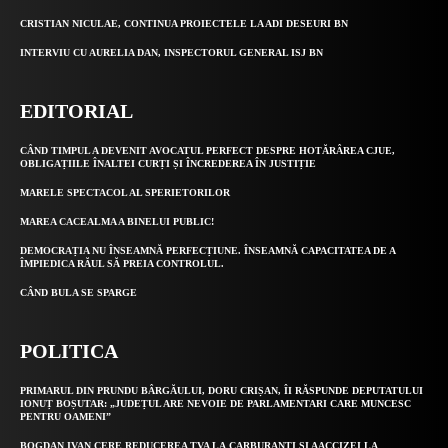
CRISTIAN NICULAE, CONTINUA PROIECTELE LA ADI DESEURI BN
INTERVIU CU AURELIA DAN, INSPECTORUL GENERAL ISJ BN
EDITORIAL
CÂND TIMPUL A DEVENIT AVOCATUL PERFECT DESPRE HOTĂRÂREA CJUE,
OBLIGAȚIILE ÎNALTEI CURȚI ȘI ÎNCREDEREA ÎN JUSTIȚIE
MARELE SPECTACOL AL SPERIETORILOR
MAREA CACEALMA A BINELUI PUBLIC!
DEMOCRAȚIA NU ÎNSEAMNĂ PERFECȚIUNE. ÎNSEAMNĂ CAPACITATEA DE A
ÎMPIEDICA RĂUL SĂ PREIA CONTROLUL.
CÂND BULA SE SPARGE
POLITICA
PRIMARUL DIN PRUNDU BÂRGĂULUI, DORU CRIȘAN, ÎI RĂSPUNDE DEPUTATULUI
IONUȚ BOȘUTAR: „JUDEȚUL ARE NEVOIE DE PARLAMENTARI CARE MUNCESC
PENTRU OAMENI”
BOGDAN IVAN CERE REDUCEREA TVA LA CARBURANȚI ȘI AACCIZEI LA