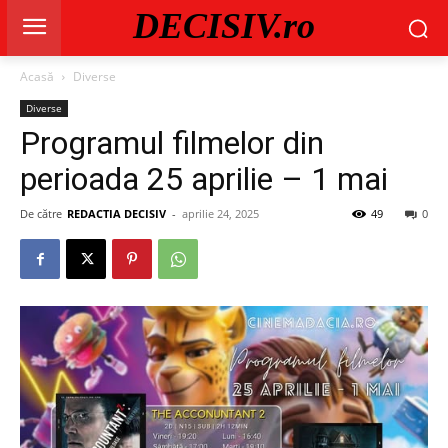
DECISIV.ro
Acasă
Diverse
Diverse
Programul filmelor din
perioada 25 aprilie – 1 mai
De către
REDACTIA DECISIV
-
aprilie 24, 2025
49
0