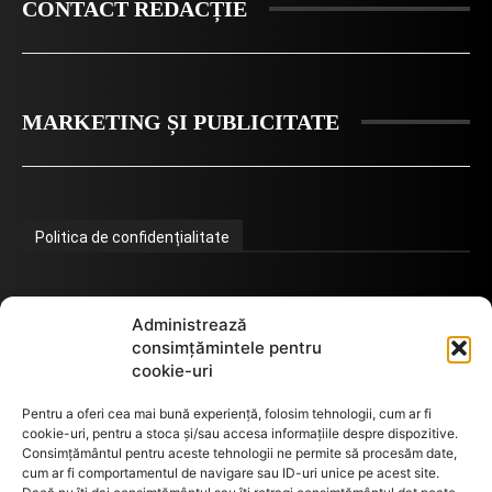
CONTACT REDACȚIE
MARKETING ȘI PUBLICITATE
Politica de confidențialitate
Termeni de utilizare
Administrează
consimțămintele pentru
cookie-uri
Utilizarea cookie-urilor
Pentru a oferi cea mai bună experiență, folosim tehnologii, cum ar fi
cookie-uri, pentru a stoca și/sau accesa informațiile despre dispozitive.
Consimțământul pentru aceste tehnologii ne permite să procesăm date,
cum ar fi comportamentul de navigare sau ID-uri unice pe acest site.
GDPR