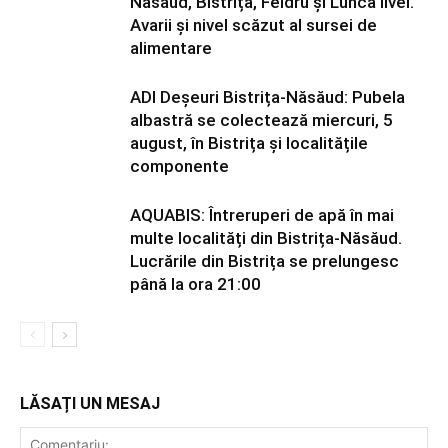
Năsăud, Bistrița, Feldru și Lunca Ilvei.
Avarii și nivel scăzut al sursei de
alimentare
ADI Deșeuri Bistrița-Năsăud: Pubela
albastră se colectează miercuri, 5
august, în Bistrița și localitățile
componente
AQUABIS: Întreruperi de apă în mai
multe localități din Bistrița-Năsăud.
Lucrările din Bistrița se prelungesc
până la ora 21:00
LĂSAȚI UN MESAJ