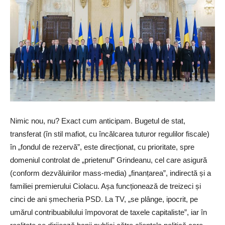
Nimic nou, nu? Exact cum anticipam. Bugetul de stat,
transferat (în stil mafiot, cu încălcarea tuturor regulilor fiscale)
în „fondul de rezervă”, este direcționat, cu prioritate, spre
domeniul controlat de „prietenul” Grindeanu, cel care asigură
(conform dezvăluirilor mass-media) „finanțarea”, indirectă și a
familiei premierului Ciolacu. Așa funcționează de treizeci și
cinci de ani șmecheria PSD. La TV, „se plânge, ipocrit, pe
umărul contribuabilului împovorat de taxele capitaliste”, iar în