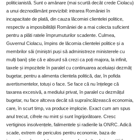
politicianistă. Sunt o amânare (mai scurtă decât crede Ciolacu)
a unui deznodământ previzibil: intrarea României în
incapacitate de plată, din cauza lăcomiei clientelei politice,
respectiv a imposibilității României de a mai colecta suficient
pentru a plăti ratele împrumuturilor scadente. Culmea,
Guvernul Ciolacu, împins de lăcomia clientelei politice și a
membrilor săi (miniștri puși să administreze ministerele cu
mulți bani) știe că e absurd să crezi ca poți majora, la infinit,
taxele și impozitele în paralel cu continuarea aceluiași dezmăț
bugetar, pentru a alimenta clientela politică, dar, în pofida
avertismentelor, totuși o face. Se face că nu înțelege că
taxarea excesivă, a mediului privat, în paralel cu dezmățul
bugetar, nu face altceva decât să supraîncălzească economia,
care, în scurt timp, va produce implozie. Exact cum am spus
anul trecut, cifrele nu mint și sunt îngrijorătoare. Cresc
vertiginos insolvențele, falimentele și radierile la ONRC. Adică
scade, extrem de periculos pentru economie, baza de