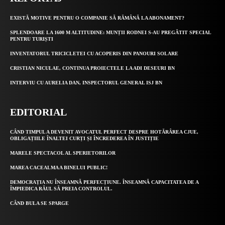
EXISTĂ MOTIVE PENTRU O COMPANIE SĂ RĂMÂNĂ LA ABONAMENT?
SPLENDOARE LA 1600 M ALTITUDINE: MUNȚII RODNEI S-AU PREGĂTIT SPECIAL
PENTRU TURIȘTI
INVENTATORUL TRICICLETEI CU ACOPERIS DIN PANOURI SOLARE
CRISTIAN NICULAE, CONTINUA PROIECTELE LA ADI DESEURI BN
INTERVIU CU AURELIA DAN, INSPECTORUL GENERAL ISJ BN
EDITORIAL
CÂND TIMPUL A DEVENIT AVOCATUL PERFECT DESPRE HOTĂRÂREA CJUE,
OBLIGAȚIILE ÎNALTEI CURȚI ȘI ÎNCREDEREA ÎN JUSTIȚIE
MARELE SPECTACOL AL SPERIETORILOR
MAREA CACEALMA A BINELUI PUBLIC!
DEMOCRAȚIA NU ÎNSEAMNĂ PERFECȚIUNE. ÎNSEAMNĂ CAPACITATEA DE A
ÎMPIEDICA RĂUL SĂ PREIA CONTROLUL.
CÂND BULA SE SPARGE