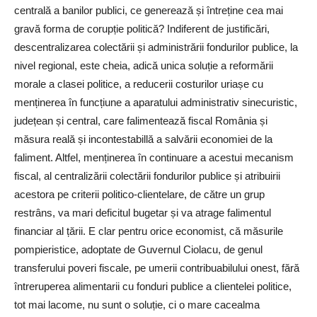
centrală a banilor publici, ce generează și întreține cea mai
gravă forma de corupție politică? Indiferent de justificări,
descentralizarea colectării și administrării fondurilor publice, la
nivel regional, este cheia, adică unica soluție a reformării
morale a clasei politice, a reducerii costurilor uriașe cu
menținerea în funcțiune a aparatului administrativ sinecuristic,
județean și central, care falimentează fiscal România și
măsura reală și incontestabillă a salvării economiei de la
faliment. Altfel, menținerea în continuare a acestui mecanism
fiscal, al centralizării colectării fondurilor publice și atribuirii
acestora pe criterii politico-clientelare, de către un grup
restrâns, va mari deficitul bugetar și va atrage falimentul
financiar al țării. E clar pentru orice economist, că măsurile
pompieristice, adoptate de Guvernul Ciolacu, de genul
transferului poveri fiscale, pe umerii contribuabilului onest, fără
întreruperea alimentarii cu fonduri publice a clientelei politice,
tot mai lacome, nu sunt o soluție, ci o mare cacealma