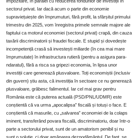
impozitare, în paralel cu reducerea fondurilor de investiții în
sectorul privat. Iar dacă acum o parte din economie
supraviețuiește din împrumuturi, fără profit, la sfârșitul primului
trimestru din 2025, vom înregistra primele semnale majore ale
faptului ca motorul economiei (sectorul privat) crapă, din cauza
taxării discriminatorii și fraudei fiscale. E stupid și dovedește
incompetență crasă să investești miliarde (în cea mai mare
împrumutate) în infrastructura rutieră (pentru a asigura para-
ndaratul), fără a risca sa gripezi economia, în lipsa unor
investiții care generează plusvaloare. Toți economiștii (inclusiv
din guvern) știu asta, că investiția în sectoare ce nu generează
plusvaloare, grăbesc falimentul. Iar cel mai grav pentru
România este că puterea actuală (PSD/PNL/UDMR) este
conștientă că va urma „apocalipsa” fiscală și totuși o face. E
conștientă că masurile, cu „salvarea” economiei de la colaps
iminent, transferând povara fiscală, discriminatoriu, doar într-o
parte a sectorului privat, sunt de un amatorism penibil și nu
sunt o soluție, ci doar amânarea deznodământul. De fapt, se