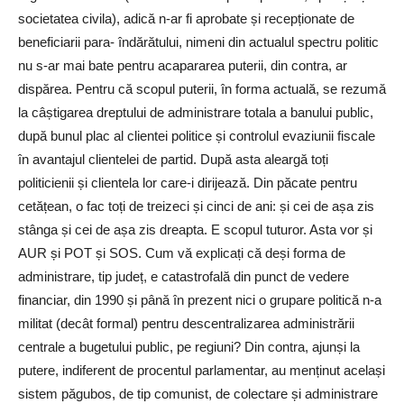
societatea civila), adică n-ar fi aprobate și recepționate de
beneficiarii para- îndărătului, nimeni din actualul spectru politic
nu s-ar mai bate pentru acapararea puterii, din contra, ar
dispărea. Pentru că scopul puterii, în forma actuală, se rezumă
la câștigarea dreptului de administrare totala a banului public,
după bunul plac al clientei politice și controlul evaziunii fiscale
în avantajul clientelei de partid. După asta aleargă toți
politicienii și clientela lor care-i dirijează. Din păcate pentru
cetățean, o fac toți de treizeci și cinci de ani: și cei de așa zis
stânga și cei de așa zis dreapta. E scopul tuturor. Asta vor și
AUR și POT și SOS. Cum vă explicați că deși forma de
administrare, tip județ, e catastrofală din punct de vedere
financiar, din 1990 și până în prezent nici o grupare politică n-a
militat (decât formal) pentru descentralizarea administrării
centrale a bugetului public, pe regiuni? Din contra, ajunși la
putere, indiferent de procentul parlamentar, au menținut același
sistem păgubos, de tip comunist, de colectare și administrare