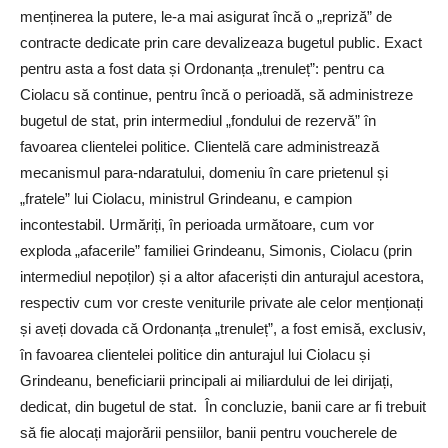
menținerea la putere, le-a mai asigurat încă o „repriză” de
contracte dedicate prin care devalizeaza bugetul public. Exact
pentru asta a fost data și Ordonanța „trenuleț”: pentru ca
Ciolacu să continue, pentru încă o perioadă, să administreze
bugetul de stat, prin intermediul „fondului de rezervă” în
favoarea clientelei politice. Clientelă care administrează
mecanismul para-ndaratului, domeniu în care prietenul și
„fratele” lui Ciolacu, ministrul Grindeanu, e campion
incontestabil. Urmăriți, în perioada următoare, cum vor
exploda „afacerile” familiei Grindeanu, Simonis, Ciolacu (prin
intermediul nepoților) și a altor afaceriști din anturajul acestora,
respectiv cum vor creste veniturile private ale celor menționați
și aveți dovada că Ordonanța „trenuleț”, a fost emisă, exclusiv,
în favoarea clientelei politice din anturajul lui Ciolacu și
Grindeanu, beneficiarii principali ai miliardului de lei dirijați,
dedicat, din bugetul de stat. În concluzie, banii care ar fi trebuit
să fie alocați majorării pensiilor, banii pentru voucherele de