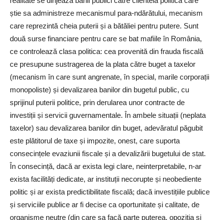
realitate se dirijează banii publici către clientela politică care
știe sa administreze mecanismul para-ndărătului, mecanism
care reprezintă cheia puterii și a bătăliei pentru putere. Sunt
două surse financiare pentru care se bat mafiile în România,
ce controlează clasa politica: cea provenită din frauda fiscală
ce presupune sustragerea de la plata către buget a taxelor
(mecanism în care sunt angrenate, în special, marile corporații
monopoliste) și devalizarea banilor din bugetul public, cu
sprijinul puterii politice, prin derularea unor contracte de
investiții și servicii guvernamentale. În ambele situații (neplata
taxelor) sau devalizarea banilor din buget, adevăratul păgubit
este plătitorul de taxe și impozite, onest, care suporta
consecințele evaziunii fiscale și a devalizării bugetului de stat.
În consecință, dacă ar exista legi clare, neinterpretabile, n-ar
exista facilități dedicate, ar instituții necorupte și neobediente
politic și ar exista predictibilitate fiscală; dacă investițiile publice
și serviciile publice ar fi decise ca oportunitate și calitate, de
organisme neutre (din care sa facă parte puterea, opoziția și