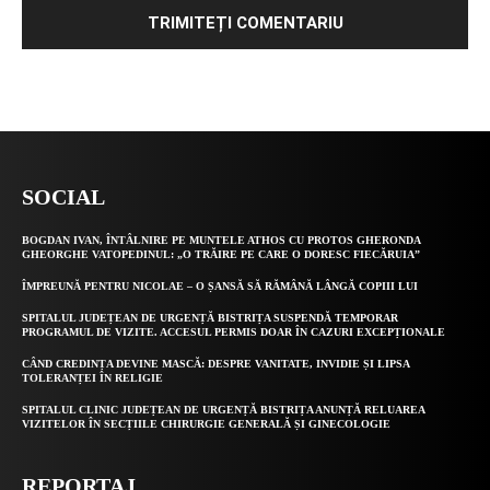
Alternative:
SOCIAL
BOGDAN IVAN, ÎNTÂLNIRE PE MUNTELE ATHOS CU PROTOS GHERONDA
GHEORGHE VATOPEDINUL: „O TRĂIRE PE CARE O DORESC FIECĂRUIA”
ÎMPREUNĂ PENTRU NICOLAE – O ȘANSĂ SĂ RĂMÂNĂ LÂNGĂ COPIII LUI
SPITALUL JUDEȚEAN DE URGENȚĂ BISTRIȚA SUSPENDĂ TEMPORAR
PROGRAMUL DE VIZITE. ACCESUL PERMIS DOAR ÎN CAZURI EXCEPȚIONALE
CÂND CREDINȚA DEVINE MASCĂ: DESPRE VANITATE, INVIDIE ȘI LIPSA
TOLERANȚEI ÎN RELIGIE
SPITALUL CLINIC JUDEȚEAN DE URGENȚĂ BISTRIȚA ANUNȚĂ RELUAREA
VIZITELOR ÎN SECȚIILE CHIRURGIE GENERALĂ ȘI GINECOLOGIE
REPORTAJ