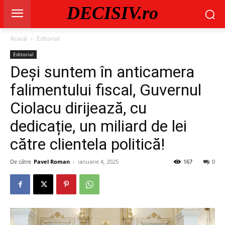
DECISIV.ro
Acasă
Editorial
Editorial
Deși suntem în anticamera
falimentului fiscal, Guvernul
Ciolacu dirijează, cu
dedicație, un miliard de lei
către clientela politică!
De către
Pavel Roman
-
ianuarie 4, 2025
167
0