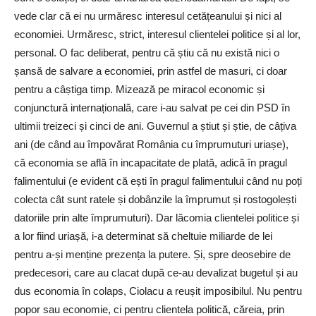
vede clar că ei nu urmăresc interesul cetățeanului și nici al
economiei. Urmăresc, strict, interesul clientelei politice și al lor,
personal. O fac deliberat, pentru că știu că nu există nici o
șansă de salvare a economiei, prin astfel de masuri, ci doar
pentru a câștiga timp. Mizează pe miracol economic și
conjunctură internațională, care i-au salvat pe cei din PSD în
ultimii treizeci și cinci de ani. Guvernul a știut și știe, de câțiva
ani (de când au împovărat România cu împrumuturi uriașe),
că economia se află în incapacitate de plată, adică în pragul
falimentului (e evident că ești în pragul falimentului când nu poți
colecta cât sunt ratele și dobânzile la împrumut și rostogolești
datoriile prin alte împrumuturi). Dar lăcomia clientelei politice și
a lor fiind uriașă, i-a determinat să cheltuie miliarde de lei
pentru a-și menține prezența la putere. Și, spre deosebire de
predecesori, care au clacat după ce-au devalizat bugetul și au
dus economia în colaps, Ciolacu a reușit imposibilul. Nu pentru
popor sau economie, ci pentru clientela politică, căreia, prin