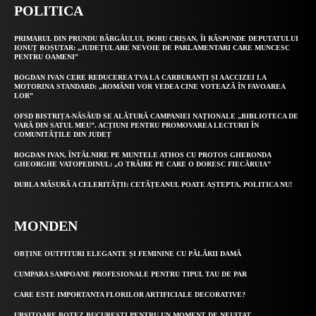
POLITICA
PRIMARUL DIN PRUNDU BÂRGĂULUI, DORU CRIȘAN, ÎI RĂSPUNDE DEPUTATULUI
IONUȚ BOȘUTAR: „JUDEȚUL ARE NEVOIE DE PARLAMENTARI CARE MUNCESC
PENTRU OAMENI”
BOGDAN IVAN CERE REDUCEREA TVA LA CARBURANȚI ȘI AACCIZEI LA
MOTORINA STANDARD: „ROMÂNII VOR VEDEA CINE VOTEAZĂ ÎN FAVOAREA
LOR”
OFSD BISTRIȚA-NĂSĂUD SE ALĂTURĂ CAMPANIEI NAȚIONALE „BIBLIOTECA DE
VARĂ DIN SATUL MEU”. ACȚIUNI PENTRU PROMOVAREA LECTURII ÎN
COMUNITĂȚILE DIN JUDEȚ
BOGDAN IVAN, ÎNTÂLNIRE PE MUNTELE ATHOS CU PROTOS GHERONDA
GHEORGHE VATOPEDINUL: „O TRĂIRE PE CARE O DORESC FIECĂRUIA”
DUBLA MĂSURĂ A CELERITĂȚII: CETĂȚEANUL POATE AȘTEPTA, POLITICA NU!
MONDEN
OBȚINE OUTFITURI ELEGANTE ȘI FEMININE CU PĂLĂRII DAMĂ
CUMPARA SAMPOANE PROFESIONALE PENTRU TIPUL TAU DE PAR
CARE ESTE IMPORTANTA FLORILOR ARTIFICIALE DECORATIVE?
URSITOARE BOTEZ BUCURESTI PENTRU UN MOMENT DE NEUITAT