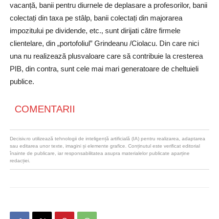
vacanță, banii pentru diurnele de deplasare a profesorilor, banii
colectați din taxa pe stâlp, banii colectați din majorarea
impozitului pe dividende, etc., sunt dirijati către firmele
clientelare, din „portofoliul” Grindeanu /Ciolacu. Din care nici
una nu realizează plusvaloare care să contribuie la cresterea
PIB, din contra, sunt cele mai mari generatoare de cheltuieli
publice.
COMENTARII
Decisiv.ro utilizează tehnologii de inteligență artificială (IA) pentru realizarea, adaptarea
sau editarea unor texte, imagini și elemente grafice. Conținutul este verificat editorial
înainte de publicare, iar responsabilitatea asupra materialelor publicate aparține
redacției.