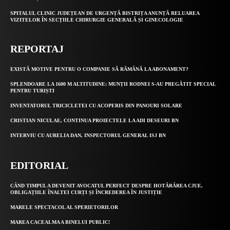
SPITALUL CLINIC JUDEȚEAN DE URGENȚĂ BISTRIȚA ANUNȚĂ RELUAREA
VIZITELOR ÎN SECȚIILE CHIRURGIE GENERALĂ ȘI GINECOLOGIE
REPORTAJ
EXISTĂ MOTIVE PENTRU O COMPANIE SĂ RĂMÂNĂ LA ABONAMENT?
SPLENDOARE LA 1600 M ALTITUDINE: MUNȚII RODNEI S-AU PREGĂTIT SPECIAL
PENTRU TURIȘTI
INVENTATORUL TRICICLETEI CU ACOPERIS DIN PANOURI SOLARE
CRISTIAN NICULAE, CONTINUA PROIECTELE LA ADI DESEURI BN
INTERVIU CU AURELIA DAN, INSPECTORUL GENERAL ISJ BN
EDITORIAL
CÂND TIMPUL A DEVENIT AVOCATUL PERFECT DESPRE HOTĂRÂREA CJUE,
OBLIGAȚIILE ÎNALTEI CURȚI ȘI ÎNCREDEREA ÎN JUSTIȚIE
MARELE SPECTACOL AL SPERIETORILOR
MAREA CACEALMA A BINELUI PUBLIC!