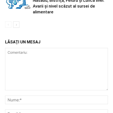
Năsăud, Bistrița, Feldru și Lunca Ilvei.
Avarii și nivel scăzut al sursei de
alimentare
LĂSAȚI UN MESAJ