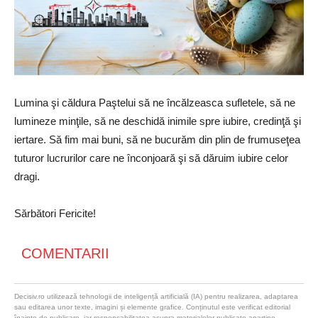
Lumina şi căldura Paştelui să ne încălzeasca sufletele, să ne
lumineze minţile, să ne deschidă inimile spre iubire, credinţă şi
iertare. Să fim mai buni, să ne bucurăm din plin de frumuseţea
tuturor lucrurilor care ne înconjoară şi să dăruim iubire celor
dragi.
Sărbători Fericite!
COMENTARII
Decisiv.ro utilizează tehnologii de inteligență artificială (IA) pentru realizarea, adaptarea
sau editarea unor texte, imagini și elemente grafice. Conținutul este verificat editorial
înainte de publicare, iar responsabilitatea asupra materialelor publicate aparține