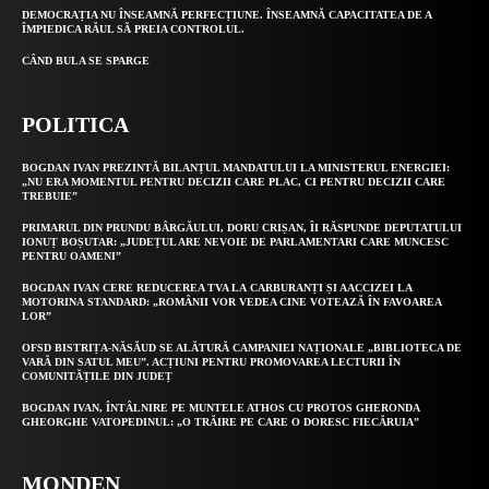
DEMOCRAȚIA NU ÎNSEAMNĂ PERFECȚIUNE. ÎNSEAMNĂ CAPACITATEA DE A
ÎMPIEDICA RĂUL SĂ PREIA CONTROLUL.
CÂND BULA SE SPARGE
POLITICA
BOGDAN IVAN PREZINTĂ BILANȚUL MANDATULUI LA MINISTERUL ENERGIEI:
„NU ERA MOMENTUL PENTRU DECIZII CARE PLAC, CI PENTRU DECIZII CARE
TREBUIE”
PRIMARUL DIN PRUNDU BÂRGĂULUI, DORU CRIȘAN, ÎI RĂSPUNDE DEPUTATULUI
IONUȚ BOȘUTAR: „JUDEȚUL ARE NEVOIE DE PARLAMENTARI CARE MUNCESC
PENTRU OAMENI”
BOGDAN IVAN CERE REDUCEREA TVA LA CARBURANȚI ȘI AACCIZEI LA
MOTORINA STANDARD: „ROMÂNII VOR VEDEA CINE VOTEAZĂ ÎN FAVOAREA
LOR”
OFSD BISTRIȚA-NĂSĂUD SE ALĂTURĂ CAMPANIEI NAȚIONALE „BIBLIOTECA DE
VARĂ DIN SATUL MEU”. ACȚIUNI PENTRU PROMOVAREA LECTURII ÎN
COMUNITĂȚILE DIN JUDEȚ
BOGDAN IVAN, ÎNTÂLNIRE PE MUNTELE ATHOS CU PROTOS GHERONDA
GHEORGHE VATOPEDINUL: „O TRĂIRE PE CARE O DORESC FIECĂRUIA”
MONDEN