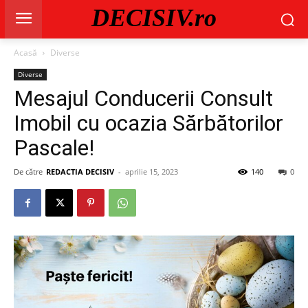
DECISIV.ro
Acasă
Diverse
Diverse
Mesajul Conducerii Consult
Imobil cu ocazia Sărbătorilor
Pascale!
De către
REDACTIA DECISIV
-
aprilie 15, 2023
140
0