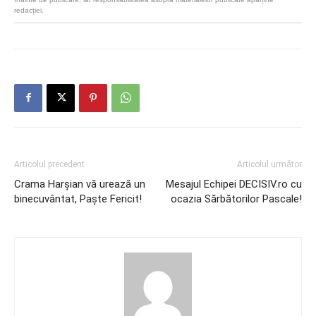
redacției.
Articolul precedent
Articolul următor
Crama Harșian vă urează un
Mesajul Echipei DECISIV.ro cu
binecuvântat, Paște Fericit!
ocazia Sărbătorilor Pascale!