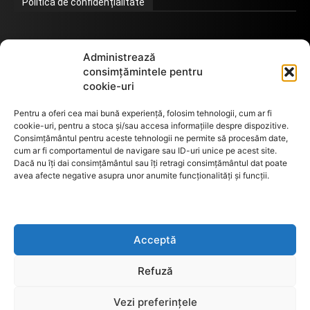
Politica de confidențialitate
Termeni de utilizare
Administrează
consimțămintele pentru
cookie-uri
Utilizarea cookie-urilor
Pentru a oferi cea mai bună experiență, folosim tehnologii, cum ar fi
cookie-uri, pentru a stoca și/sau accesa informațiile despre dispozitive.
Consimțământul pentru aceste tehnologii ne permite să procesăm date,
cum ar fi comportamentul de navigare sau ID-uri unice pe acest site.
GDPR
Dacă nu îți dai consimțământul sau îți retragi consimțământul dat poate
avea afecte negative asupra unor anumite funcționalități și funcții.
ANPC
Acceptă
Anunturi de licitații
Refuză
Vezi preferințele