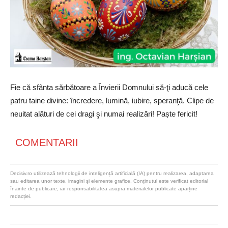
Fie că sfânta sărbătoare a Învierii Domnului să-ţi aducă cele
patru taine divine: încredere, lumină, iubire, speranţă. Clipe de
neuitat alături de cei dragi şi numai realizări! Paște fericit!
COMENTARII
Decisiv.ro utilizează tehnologii de inteligență artificială (IA) pentru realizarea, adaptarea
sau editarea unor texte, imagini și elemente grafice. Conținutul este verificat editorial
înainte de publicare, iar responsabilitatea asupra materialelor publicate aparține
redacției.