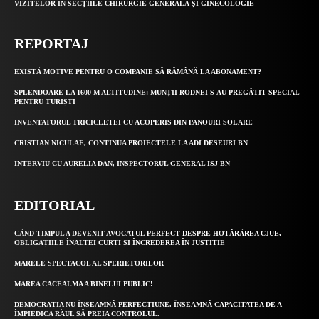
VIZITELOR ÎN SECȚIILE CHIRURGIE GENERALĂ ȘI GINECOLOGIE
REPORTAJ
EXISTĂ MOTIVE PENTRU O COMPANIE SĂ RĂMÂNĂ LA ABONAMENT?
SPLENDOARE LA 1600 M ALTITUDINE: MUNȚII RODNEI S-AU PREGĂTIT SPECIAL
PENTRU TURIȘTI
INVENTATORUL TRICICLETEI CU ACOPERIS DIN PANOURI SOLARE
CRISTIAN NICULAE, CONTINUA PROIECTELE LA ADI DESEURI BN
INTERVIU CU AURELIA DAN, INSPECTORUL GENERAL ISJ BN
EDITORIAL
CÂND TIMPUL A DEVENIT AVOCATUL PERFECT DESPRE HOTĂRÂREA CJUE,
OBLIGAȚIILE ÎNALTEI CURȚI ȘI ÎNCREDEREA ÎN JUSTIȚIE
MARELE SPECTACOL AL SPERIETORILOR
MAREA CACEALMA A BINELUI PUBLIC!
DEMOCRAȚIA NU ÎNSEAMNĂ PERFECȚIUNE. ÎNSEAMNĂ CAPACITATEA DE A
ÎMPIEDICA RĂUL SĂ PREIA CONTROLUL.