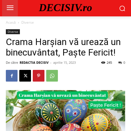
DECISIV.ro
Acasă
Diverse
Diverse
Crama Harșian vă urează un
binecuvântat, Paște Fericit!
De către
REDACTIA DECISIV
-
aprilie 15, 2023
245
0