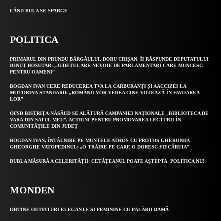
CÂND BULA SE SPARGE
POLITICA
PRIMARUL DIN PRUNDU BÂRGĂULUI, DORU CRIȘAN, ÎI RĂSPUNDE DEPUTATULUI
IONUȚ BOȘUTAR: „JUDEȚUL ARE NEVOIE DE PARLAMENTARI CARE MUNCESC
PENTRU OAMENI”
BOGDAN IVAN CERE REDUCEREA TVA LA CARBURANȚI ȘI AACCIZEI LA
MOTORINA STANDARD: „ROMÂNII VOR VEDEA CINE VOTEAZĂ ÎN FAVOAREA
LOR”
OFSD BISTRIȚA-NĂSĂUD SE ALĂTURĂ CAMPANIEI NAȚIONALE „BIBLIOTECA DE
VARĂ DIN SATUL MEU”. ACȚIUNI PENTRU PROMOVAREA LECTURII ÎN
COMUNITĂȚILE DIN JUDEȚ
BOGDAN IVAN, ÎNTÂLNIRE PE MUNTELE ATHOS CU PROTOS GHERONDA
GHEORGHE VATOPEDINUL: „O TRĂIRE PE CARE O DORESC FIECĂRUIA”
DUBLA MĂSURĂ A CELERITĂȚII: CETĂȚEANUL POATE AȘTEPTA, POLITICA NU!
MONDEN
OBȚINE OUTFITURI ELEGANTE ȘI FEMININE CU PĂLĂRII DAMĂ