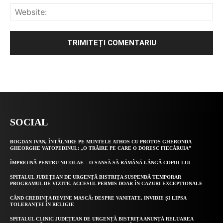
Alternative:
SOCIAL
BOGDAN IVAN, ÎNTÂLNIRE PE MUNTELE ATHOS CU PROTOS GHERONDA
GHEORGHE VATOPEDINUL: „O TRĂIRE PE CARE O DORESC FIECĂRUIA”
ÎMPREUNĂ PENTRU NICOLAE – O ȘANSĂ SĂ RĂMÂNĂ LÂNGĂ COPIII LUI
SPITALUL JUDEȚEAN DE URGENȚĂ BISTRIȚA SUSPENDĂ TEMPORAR
PROGRAMUL DE VIZITE. ACCESUL PERMIS DOAR ÎN CAZURI EXCEPȚIONALE
CÂND CREDINȚA DEVINE MASCĂ: DESPRE VANITATE, INVIDIE ȘI LIPSA
TOLERANȚEI ÎN RELIGIE
SPITALUL CLINIC JUDEȚEAN DE URGENȚĂ BISTRIȚA ANUNȚĂ RELUAREA