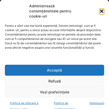
Termeni de utilizare
Administrează
consimțămintele pentru
cookie-uri
Utilizarea cookie-urilor
Pentru a oferi cea mai bună experiență, folosim tehnologii, cum ar fi
cookie-uri, pentru a stoca și/sau accesa informațiile despre dispozitive.
Consimțământul pentru aceste tehnologii ne permite să procesăm date,
cum ar fi comportamentul de navigare sau ID-uri unice pe acest site.
GDPR
Dacă nu îți dai consimțământul sau îți retragi consimțământul dat poate
avea afecte negative asupra unor anumite funcționalități și funcții.
ANPC
Acceptă
Anunturi de licitații
Refuză
Vezi preferințele
Politica de utilizare a
Politica de
Impressum
decisiv.ro - anchete, investigatii, evenimente, opinii