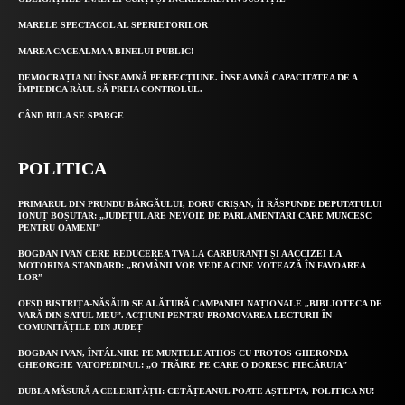
MARELE SPECTACOL AL SPERIETORILOR
MAREA CACEALMA A BINELUI PUBLIC!
DEMOCRAȚIA NU ÎNSEAMNĂ PERFECȚIUNE. ÎNSEAMNĂ CAPACITATEA DE A
ÎMPIEDICA RĂUL SĂ PREIA CONTROLUL.
CÂND BULA SE SPARGE
POLITICA
PRIMARUL DIN PRUNDU BÂRGĂULUI, DORU CRIȘAN, ÎI RĂSPUNDE DEPUTATULUI
IONUȚ BOȘUTAR: „JUDEȚUL ARE NEVOIE DE PARLAMENTARI CARE MUNCESC
PENTRU OAMENI”
BOGDAN IVAN CERE REDUCEREA TVA LA CARBURANȚI ȘI AACCIZEI LA
MOTORINA STANDARD: „ROMÂNII VOR VEDEA CINE VOTEAZĂ ÎN FAVOAREA
LOR”
OFSD BISTRIȚA-NĂSĂUD SE ALĂTURĂ CAMPANIEI NAȚIONALE „BIBLIOTECA DE
VARĂ DIN SATUL MEU”. ACȚIUNI PENTRU PROMOVAREA LECTURII ÎN
COMUNITĂȚILE DIN JUDEȚ
BOGDAN IVAN, ÎNTÂLNIRE PE MUNTELE ATHOS CU PROTOS GHERONDA
GHEORGHE VATOPEDINUL: „O TRĂIRE PE CARE O DORESC FIECĂRUIA”
DUBLA MĂSURĂ A CELERITĂȚII: CETĂȚEANUL POATE AȘTEPTA, POLITICA NU!