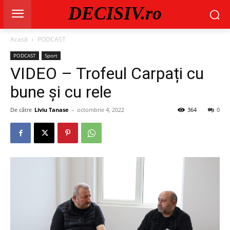
DECISIV.ro
Acasă
PODCAST
PODCAST
Sport
VIDEO – Trofeul Carpați cu
bune și cu rele
De către
Liviu Tanase
-
octombrie 4, 2022
364
0