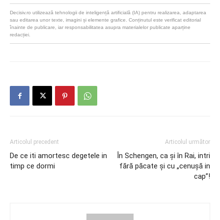
Decisiv.ro utilizează tehnologii de inteligență artificială (IA) pentru realizarea, adaptarea
sau editarea unor texte, imagini și elemente grafice. Conținutul este verificat editorial
înainte de publicare, iar responsabilitatea asupra materialelor publicate aparține
redacției.
Articolul precedent
Articolul următor
De ce iti amortesc degetele in
În Schengen, ca și în Rai, intri
timp ce dormi
fără păcate și cu „cenușă in
cap”!