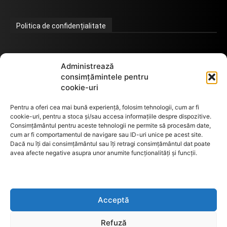
Politica de confidențialitate
Termeni de utilizare
Administrează
consimțămintele pentru
cookie-uri
Utilizarea cookie-urilor
Pentru a oferi cea mai bună experiență, folosim tehnologii, cum ar fi
cookie-uri, pentru a stoca și/sau accesa informațiile despre dispozitive.
Consimțământul pentru aceste tehnologii ne permite să procesăm date,
cum ar fi comportamentul de navigare sau ID-uri unice pe acest site.
GDPR
Dacă nu îți dai consimțământul sau îți retragi consimțământul dat poate
avea afecte negative asupra unor anumite funcționalități și funcții.
ANPC
Acceptă
Anunturi de licitații
Refuză