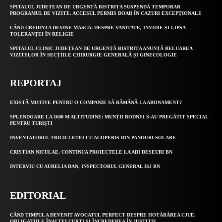
SPITALUL JUDEȚEAN DE URGENȚĂ BISTRIȚA SUSPENDĂ TEMPORAR
PROGRAMUL DE VIZITE. ACCESUL PERMIS DOAR ÎN CAZURI EXCEPȚIONALE
CÂND CREDINȚA DEVINE MASCĂ: DESPRE VANITATE, INVIDIE ȘI LIPSA
TOLERANȚEI ÎN RELIGIE
SPITALUL CLINIC JUDEȚEAN DE URGENȚĂ BISTRIȚA ANUNȚĂ RELUAREA
VIZITELOR ÎN SECȚIILE CHIRURGIE GENERALĂ ȘI GINECOLOGIE
REPORTAJ
EXISTĂ MOTIVE PENTRU O COMPANIE SĂ RĂMÂNĂ LA ABONAMENT?
SPLENDOARE LA 1600 M ALTITUDINE: MUNȚII RODNEI S-AU PREGĂTIT SPECIAL
PENTRU TURIȘTI
INVENTATORUL TRICICLETEI CU ACOPERIS DIN PANOURI SOLARE
CRISTIAN NICULAE, CONTINUA PROIECTELE LA ADI DESEURI BN
INTERVIU CU AURELIA DAN, INSPECTORUL GENERAL ISJ BN
EDITORIAL
CÂND TIMPUL A DEVENIT AVOCATUL PERFECT DESPRE HOTĂRÂREA CJUE,
OBLIGAȚIILE ÎNALTEI CURȚI ȘI ÎNCREDEREA ÎN JUSTIȚIE