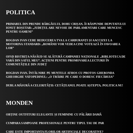
POLITICA
PRIMARUL DIN PRUNDU BÂRGĂULUI, DORU CRIȘAN, ÎI RĂSPUNDE DEPUTATULUI
IONUȚ BOȘUTAR: „JUDEȚUL ARE NEVOIE DE PARLAMENTARI CARE MUNCESC
PENTRU OAMENI”
BOGDAN IVAN CERE REDUCEREA TVA LA CARBURANȚI ȘI AACCIZEI LA
MOTORINA STANDARD: „ROMÂNII VOR VEDEA CINE VOTEAZĂ ÎN FAVOAREA
LOR”
OFSD BISTRIȚA-NĂSĂUD SE ALĂTURĂ CAMPANIEI NAȚIONALE „BIBLIOTECA DE
VARĂ DIN SATUL MEU”. ACȚIUNI PENTRU PROMOVAREA LECTURII ÎN
COMUNITĂȚILE DIN JUDEȚ
BOGDAN IVAN, ÎNTÂLNIRE PE MUNTELE ATHOS CU PROTOS GHERONDA
GHEORGHE VATOPEDINUL: „O TRĂIRE PE CARE O DORESC FIECĂRUIA”
DUBLA MĂSURĂ A CELERITĂȚII: CETĂȚEANUL POATE AȘTEPTA, POLITICA NU!
MONDEN
OBȚINE OUTFITURI ELEGANTE ȘI FEMININE CU PĂLĂRII DAMĂ
CUMPARA SAMPOANE PROFESIONALE PENTRU TIPUL TAU DE PAR
CARE ESTE IMPORTANTA FLORILOR ARTIFICIALE DECORATIVE?