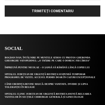
Alternative:
SOCIAL
BOGDAN IVAN, ÎNTÂLNIRE PE MUNTELE ATHOS CU PROTOS GHERONDA
GHEORGHE VATOPEDINUL: „O TRĂIRE PE CARE O DORESC FIECĂRUIA”
ÎMPREUNĂ PENTRU NICOLAE – O ȘANSĂ SĂ RĂMÂNĂ LÂNGĂ COPIII LUI
SPITALUL JUDEȚEAN DE URGENȚĂ BISTRIȚA SUSPENDĂ TEMPORAR
PROGRAMUL DE VIZITE. ACCESUL PERMIS DOAR ÎN CAZURI EXCEPȚIONALE
CÂND CREDINȚA DEVINE MASCĂ: DESPRE VANITATE, INVIDIE ȘI LIPSA
TOLERANȚEI ÎN RELIGIE
SPITALUL CLINIC JUDEȚEAN DE URGENȚĂ BISTRIȚA ANUNȚĂ RELUAREA
VIZITELOR ÎN SECȚIILE CHIRURGIE GENERALĂ ȘI GINECOLOGIE