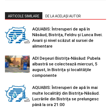
ARTICOLE SIMILARE
DE LA ACELAȘI AUTOR
AQUABIS: Întreruperi de apă în
Năsăud, Bistrița, Feldru și Lunca Ilvei.
Avarii și nivel scăzut al sursei de
alimentare
ADI Deșeuri Bistrița-Năsăud: Pubela
albastră se colectează miercuri, 5
august, în Bistrița și localitățile
componente
AQUABIS: Întreruperi de apă în mai
multe localități din Bistrița-Năsăud.
Lucrările din Bistrița se prelungesc
până la ora 21:00