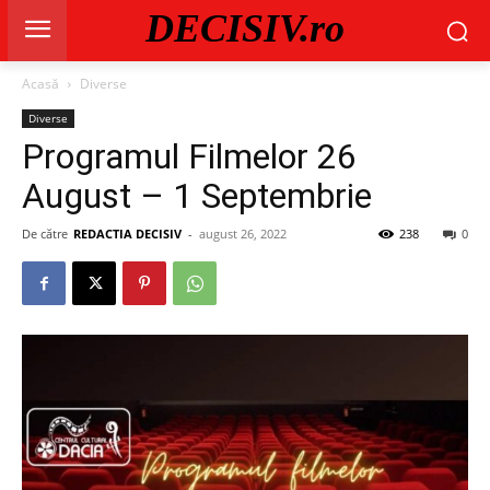
DECISIV.ro
Acasă
Diverse
Diverse
Programul Filmelor 26
August – 1 Septembrie
De către
REDACTIA DECISIV
-
august 26, 2022
238
0