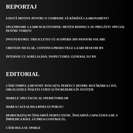
REPORTAJ
EXISTĂ MOTIVE PENTRU O COMPANIE SĂ RĂMÂNĂ LA ABONAMENT?
SPLENDOARE LA 1600 M ALTITUDINE: MUNȚII RODNEI S-AU PREGĂTIT SPECIAL
PENTRU TURIȘTI
INVENTATORUL TRICICLETEI CU ACOPERIS DIN PANOURI SOLARE
CRISTIAN NICULAE, CONTINUA PROIECTELE LA ADI DESEURI BN
INTERVIU CU AURELIA DAN, INSPECTORUL GENERAL ISJ BN
EDITORIAL
CÂND TIMPUL A DEVENIT AVOCATUL PERFECT DESPRE HOTĂRÂREA CJUE,
OBLIGAȚIILE ÎNALTEI CURȚI ȘI ÎNCREDEREA ÎN JUSTIȚIE
MARELE SPECTACOL AL SPERIETORILOR
MAREA CACEALMA A BINELUI PUBLIC!
DEMOCRAȚIA NU ÎNSEAMNĂ PERFECȚIUNE. ÎNSEAMNĂ CAPACITATEA DE A
ÎMPIEDICA RĂUL SĂ PREIA CONTROLUL.
CÂND BULA SE SPARGE