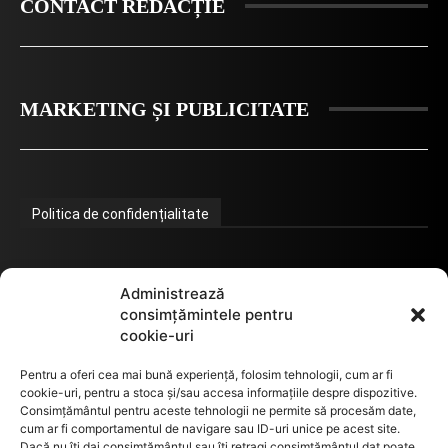
CONTACT REDACȚIE
MARKETING ȘI PUBLICITATE
Politica de confidențialitate
Termeni de utilizare
Administrează
consimțămintele pentru
cookie-uri
Utilizarea cookie-urilor
Pentru a oferi cea mai bună experiență, folosim tehnologii, cum ar fi
cookie-uri, pentru a stoca și/sau accesa informațiile despre dispozitive.
Consimțământul pentru aceste tehnologii ne permite să procesăm date,
cum ar fi comportamentul de navigare sau ID-uri unice pe acest site.
GDPR
Dacă nu îți dai consimțământul sau îți retragi consimțământul dat poate