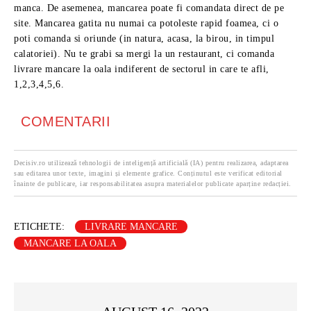
manca. De asemenea, mancarea poate fi comandata direct de pe
site. Mancarea gatita nu numai ca potoleste rapid foamea, ci o
poti comanda si oriunde (in natura, acasa, la birou, in timpul
calatoriei). Nu te grabi sa mergi la un restaurant, ci comanda
livrare mancare la oala indiferent de sectorul in care te afli,
1,2,3,4,5,6.
COMENTARII
Decisiv.ro utilizează tehnologii de inteligență artificială (IA) pentru realizarea, adaptarea
sau editarea unor texte, imagini și elemente grafice. Conținutul este verificat editorial
înainte de publicare, iar responsabilitatea asupra materialelor publicate aparține redacției.
ETICHETE:
LIVRARE MANCARE
MANCARE LA OALA