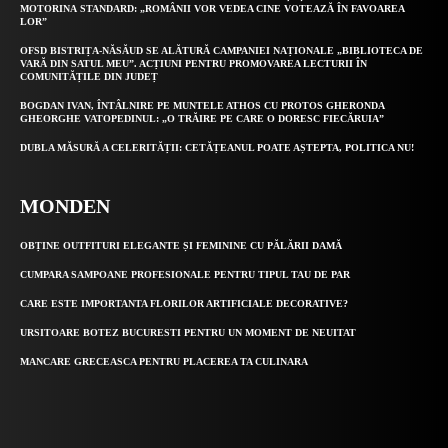
MOTORINA STANDARD: „ROMÂNII VOR VEDEA CINE VOTEAZĂ ÎN FAVOAREA
LOR”
OFSD BISTRIȚA-NĂSĂUD SE ALĂTURĂ CAMPANIEI NAȚIONALE „BIBLIOTECA DE
VARĂ DIN SATUL MEU”. ACȚIUNI PENTRU PROMOVAREA LECTURII ÎN
COMUNITĂȚILE DIN JUDEȚ
BOGDAN IVAN, ÎNTÂLNIRE PE MUNTELE ATHOS CU PROTOS GHERONDA
GHEORGHE VATOPEDINUL: „O TRĂIRE PE CARE O DORESC FIECĂRUIA”
DUBLA MĂSURĂ A CELERITĂȚII: CETĂȚEANUL POATE AȘTEPTA, POLITICA NU!
MONDEN
OBȚINE OUTFITURI ELEGANTE ȘI FEMININE CU PĂLĂRII DAMĂ
CUMPARA SAMPOANE PROFESIONALE PENTRU TIPUL TAU DE PAR
CARE ESTE IMPORTANTA FLORILOR ARTIFICIALE DECORATIVE?
URSITOARE BOTEZ BUCURESTI PENTRU UN MOMENT DE NEUITAT
MANCARE GRECEASCA PENTRU PLACEREA TA CULINARA