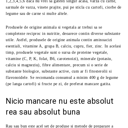
1,2,3,4,5,6 daca nu vrei sa gatesti singur acasa, varza cu carne,
sarmale de varza, vinete prajite, pui pe sticla cu cartofi, ciorbe de
legume sau de carne si multe altele.
Produsele de origine animala si vegetala ar trebui sa se
completeze reciproc in nutritie, deoarece contin diverse substante
utile. Astfel, produsele de origine animala contin aminoacizi
esentiali, vitamine A, grupa B, calciu, cupru, fier, zinc. In acelasi
timp, produsele vegetale sunt o sursa de proteine ​​vegetale,
vitamine (C, P, K, folat, B6, carotenoizi), minerale (potasiu,
calciu si magneziu), fibre alimentare, precum si o serie de
substante biologice, substante active, cum ar fi fitosterolii si
flavonoidele. Se recomanda consumul a minim 400 g de legume
(pe langa cartofi) si fructe pe zi, de preferat mancare gatita.
Nicio mancare nu este absolut
rea sau absolut buna
Rau sau bun este acel set de produse si metode de preparare a