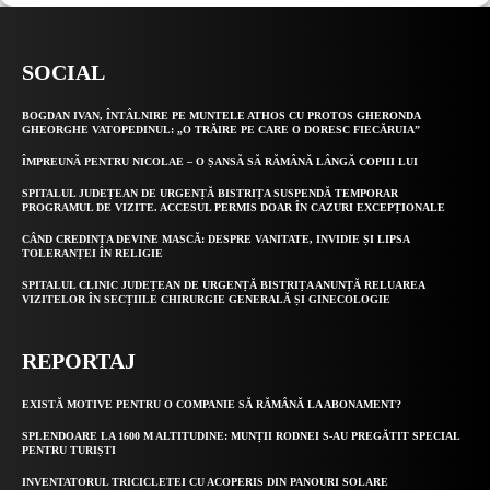
SOCIAL
BOGDAN IVAN, ÎNTÂLNIRE PE MUNTELE ATHOS CU PROTOS GHERONDA
GHEORGHE VATOPEDINUL: „O TRĂIRE PE CARE O DORESC FIECĂRUIA”
ÎMPREUNĂ PENTRU NICOLAE – O ȘANSĂ SĂ RĂMÂNĂ LÂNGĂ COPIII LUI
SPITALUL JUDEȚEAN DE URGENȚĂ BISTRIȚA SUSPENDĂ TEMPORAR
PROGRAMUL DE VIZITE. ACCESUL PERMIS DOAR ÎN CAZURI EXCEPȚIONALE
CÂND CREDINȚA DEVINE MASCĂ: DESPRE VANITATE, INVIDIE ȘI LIPSA
TOLERANȚEI ÎN RELIGIE
SPITALUL CLINIC JUDEȚEAN DE URGENȚĂ BISTRIȚA ANUNȚĂ RELUAREA
VIZITELOR ÎN SECȚIILE CHIRURGIE GENERALĂ ȘI GINECOLOGIE
REPORTAJ
EXISTĂ MOTIVE PENTRU O COMPANIE SĂ RĂMÂNĂ LA ABONAMENT?
SPLENDOARE LA 1600 M ALTITUDINE: MUNȚII RODNEI S-AU PREGĂTIT SPECIAL
PENTRU TURIȘTI
INVENTATORUL TRICICLETEI CU ACOPERIS DIN PANOURI SOLARE