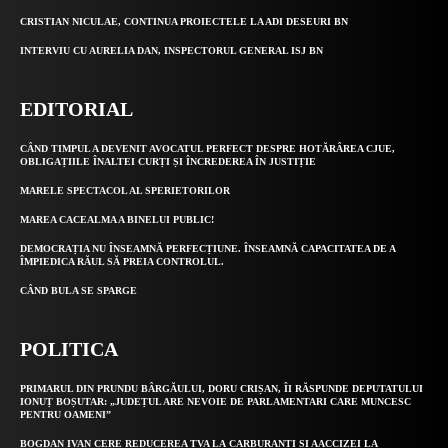
CRISTIAN NICULAE, CONTINUA PROIECTELE LA ADI DESEURI BN
INTERVIU CU AURELIA DAN, INSPECTORUL GENERAL ISJ BN
EDITORIAL
CÂND TIMPUL A DEVENIT AVOCATUL PERFECT DESPRE HOTĂRÂREA CJUE,
OBLIGAȚIILE ÎNALTEI CURȚI ȘI ÎNCREDEREA ÎN JUSTIȚIE
MARELE SPECTACOL AL SPERIETORILOR
MAREA CACEALMA A BINELUI PUBLIC!
DEMOCRAȚIA NU ÎNSEAMNĂ PERFECȚIUNE. ÎNSEAMNĂ CAPACITATEA DE A
ÎMPIEDICA RĂUL SĂ PREIA CONTROLUL.
CÂND BULA SE SPARGE
POLITICA
PRIMARUL DIN PRUNDU BÂRGĂULUI, DORU CRIȘAN, ÎI RĂSPUNDE DEPUTATULUI
IONUȚ BOȘUTAR: „JUDEȚUL ARE NEVOIE DE PARLAMENTARI CARE MUNCESC
PENTRU OAMENI”
BOGDAN IVAN CERE REDUCEREA TVA LA CARBURANȚI ȘI AACCIZEI LA