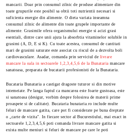
mancarii. Doar prin consumul zilnic de produse alimentare din
toate grupurile este posibil sa obtii toti nutrientii necesari si
suficienta energie din alimente. O dieta variata inseamna
consumul zilnic de alimente din toate grupele importante de
alimente. Grasimile ofera organismului energie si acizi grasi
esentiali, dintre care unii ajuta la absorbtia vitaminelor solubile in
grasimi (A, D, E si K). Cu toate acestea, consumul de cantitati
mari de grasimi saturate este asociat cu riscul de a dezvolta boli
cardiovasculare. Asadar, comanda prin serviciul de
livrare
mancare la oala in sectoarele 1,2,3,4,5,6 de la Bunataria
mancare
sanatoasa, preparata de bucatarii profesionisti de la Bunataria.
Bucataria Bunataria a castigat dragoste tuturor si din motive
intemeiate. Pe langa faptul ca mancarea este foarte gustoasa, este
si sanatoasa (desigur, vorbim despre folosirea de materii prime
proaspete si de calitate). Bucataria bunataria.ro include multe
feluri de mancare gatita, care pot fi considerate pe buna dreptate
o „carte de vizita”. In fiecare sector al Bucurestiului, mai exact in
sectoarele 1,2,3,4,5,6 poti comanda livrare mancare gatita si
exista multe meniuri si feluri de mancare pe care le poti