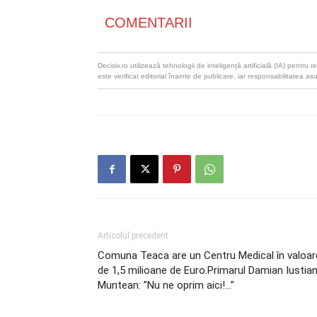
COMENTARII
Decisiv.ro utilizează tehnologii de inteligență artificială (IA) pentr
este verificat editorial înainte de publicare, iar responsabilitatea as
Articolul precedent
Comuna Teaca are un Centru Medical în valoar
de 1,5 milioane de Euro.Primarul Damian Iustia
Muntean: ”Nu ne oprim aici!…”