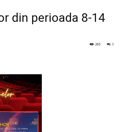
or din perioada 8-14
265
0