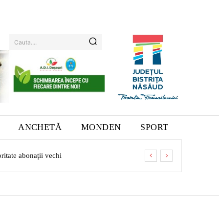
Cauta....
ANCHETĂ
MONDEN
SPORT
itate abonații vechi