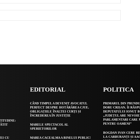
EDITORIAL
POLITICA
O
CÂND TIMPUL A DEVENIT AVOCATUL
PRIMARUL DIN PRUNDU
PERFECT DESPRE HOTĂRÂREA CJUE,
DORU CRIȘAN, ÎI RĂSP
OBLIGAȚIILE ÎNALTEI CURȚI ȘI
DEPUTATULUI IONUȚ B
ÎNCREDEREA ÎN JUSTIȚIE
„JUDEȚUL ARE NEVOIE
PARLAMENTARI CARE
TITUDINE:
PENTRU OAMENI”
GĂTIT
MARELE SPECTACOL AL
SPERIETORILOR
BOGDAN IVAN CERE R
LA CARBURANȚI ȘI AA
EI CU
MAREA CACEALMA A BINELUI PUBLIC!