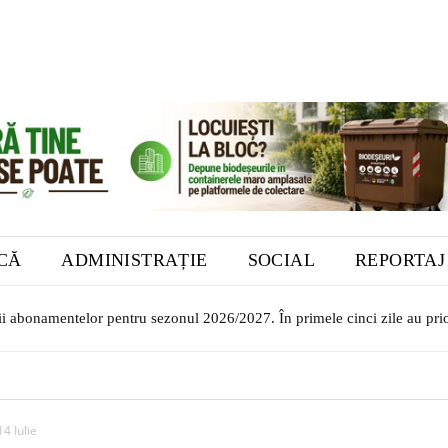
ICĂ
ADMINISTRAȚIE
SOCIAL
REPORTAJ
ii abonamentelor pentru sezonul 2026/2027. În primele cinci zile au prior
ilor transilvăneni la Muzeul Bistrița. Vernisajul are loc în 7 august
4 Iulie