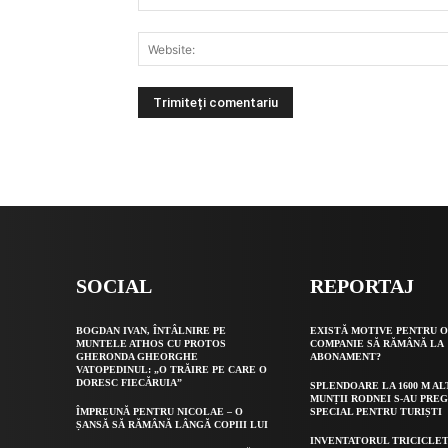
Alternative:
SOCIAL
REPORTAJ
BOGDAN IVAN, ÎNTÂLNIRE PE
EXISTĂ MOTIVE PENTRU 
MUNTELE ATHOS CU PROTOS
COMPANIE SĂ RĂMÂNĂ LA
GHERONDA GHEORGHE
ABONAMENT?
VATOPEDINUL: „O TRĂIRE PE CARE O
DORESC FIECĂRUIA”
SPLENDOARE LA 1600 M AL
MUNȚII RODNEI S-AU PRE
ÎMPREUNĂ PENTRU NICOLAE – O
SPECIAL PENTRU TURIȘTI
ȘANSĂ SĂ RĂMÂNĂ LÂNGĂ COPIII LUI
INVENTATORUL TRICICLET