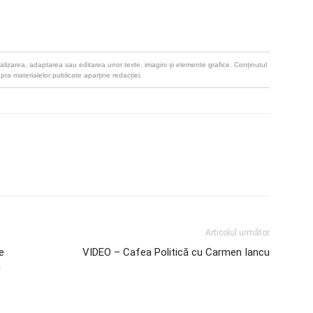
u realizarea, adaptarea sau editarea unor texte, imagini și elemente grafice. Conținutul
upra materialelor publicate aparține redacției.
Articolul următor
e
VIDEO – Cafea Politică cu Carmen Iancu
n