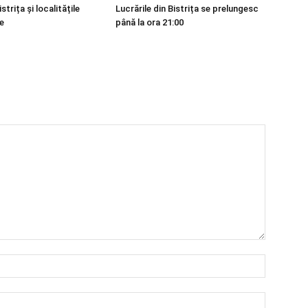
strița și localitățile
Lucrările din Bistrița se prelungesc
e
până la ora 21:00