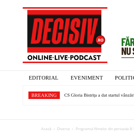
EDITORIAL
EVENIMENT
POLIT
BREAKING
CS Gloria Bistrița a dat startul vânzăr
Expoziție dedicată patrimoniului saș
Acasă
Diverse
Programul filmelor din perioada 8-1