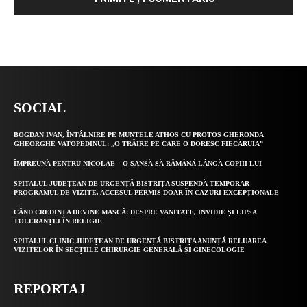
Alternative:
SOCIAL
BOGDAN IVAN, ÎNTÂLNIRE PE MUNTELE ATHOS CU PROTOS GHERONDA
GHEORGHE VATOPEDINUL: „O TRĂIRE PE CARE O DORESC FIECĂRUIA”
ÎMPREUNĂ PENTRU NICOLAE – O ȘANSĂ SĂ RĂMÂNĂ LÂNGĂ COPIII LUI
SPITALUL JUDEȚEAN DE URGENȚĂ BISTRIȚA SUSPENDĂ TEMPORAR
PROGRAMUL DE VIZITE. ACCESUL PERMIS DOAR ÎN CAZURI EXCEPȚIONALE
CÂND CREDINȚA DEVINE MASCĂ: DESPRE VANITATE, INVIDIE ȘI LIPSA
TOLERANȚEI ÎN RELIGIE
SPITALUL CLINIC JUDEȚEAN DE URGENȚĂ BISTRIȚA ANUNȚĂ RELUAREA
VIZITELOR ÎN SECȚIILE CHIRURGIE GENERALĂ ȘI GINECOLOGIE
REPORTAJ