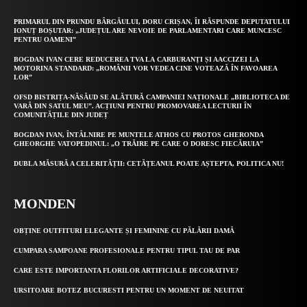
PRIMARUL DIN PRUNDU BÂRGĂULUI, DORU CRIȘAN, ÎI RĂSPUNDE DEPUTATULUI
IONUȚ BOȘUTAR: „JUDEȚUL ARE NEVOIE DE PARLAMENTARI CARE MUNCESC
PENTRU OAMENI”
BOGDAN IVAN CERE REDUCEREA TVA LA CARBURANȚI ȘI AACCIZEI LA
MOTORINA STANDARD: „ROMÂNII VOR VEDEA CINE VOTEAZĂ ÎN FAVOAREA
LOR”
OFSD BISTRIȚA-NĂSĂUD SE ALĂTURĂ CAMPANIEI NAȚIONALE „BIBLIOTECA DE
VARĂ DIN SATUL MEU”. ACȚIUNI PENTRU PROMOVAREA LECTURII ÎN
COMUNITĂȚILE DIN JUDEȚ
BOGDAN IVAN, ÎNTÂLNIRE PE MUNTELE ATHOS CU PROTOS GHERONDA
GHEORGHE VATOPEDINUL: „O TRĂIRE PE CARE O DORESC FIECĂRUIA”
DUBLA MĂSURĂ A CELERITĂȚII: CETĂȚEANUL POATE AȘTEPTA, POLITICA NU!
MONDEN
OBȚINE OUTFITURI ELEGANTE ȘI FEMININE CU PĂLĂRII DAMĂ
CUMPARA SAMPOANE PROFESIONALE PENTRU TIPUL TAU DE PAR
CARE ESTE IMPORTANTA FLORILOR ARTIFICIALE DECORATIVE?
URSITOARE BOTEZ BUCURESTI PENTRU UN MOMENT DE NEUITAT