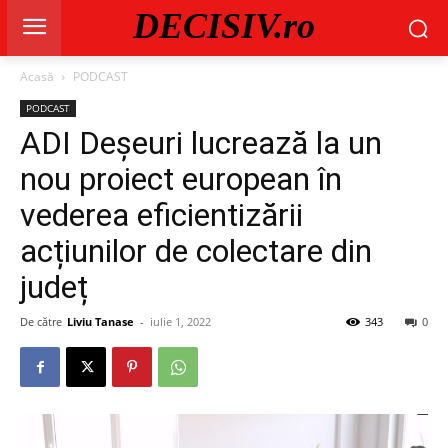
DECISIV.ro
Acasă
PODCAST
PODCAST
ADI Deșeuri lucrează la un
nou proiect european în
vederea eficientizării
acțiunilor de colectare din
județ
De către
Liviu Tanase
-
iulie 1, 2022
343
0