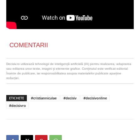
COMENTARII
Decisiv.ro utilizează tehnologii de inteligență artificială (IA) pentru realizarea, adaptarea
sau editarea unor texte, imagini și elemente grafice. Conținutul este verificat editorial
înainte de publicare, iar responsabilitatea asupra materialelor publicate aparține
redacției.
ETICHETE
#cristianniculae
#decisiv
#decisivonline
#decisivro