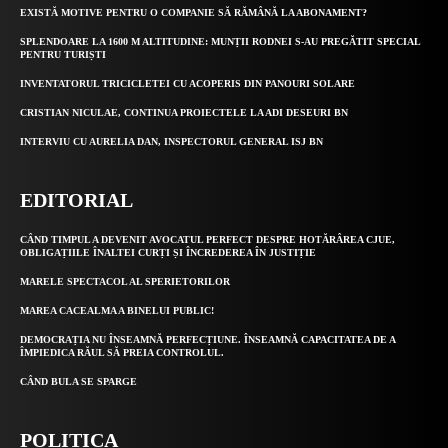
EXISTĂ MOTIVE PENTRU O COMPANIE SĂ RĂMÂNĂ LA ABONAMENT?
SPLENDOARE LA 1600 M ALTITUDINE: MUNȚII RODNEI S-AU PREGĂTIT SPECIAL
PENTRU TURIȘTI
INVENTATORUL TRICICLETEI CU ACOPERIS DIN PANOURI SOLARE
CRISTIAN NICULAE, CONTINUA PROIECTELE LA ADI DESEURI BN
INTERVIU CU AURELIA DAN, INSPECTORUL GENERAL ISJ BN
EDITORIAL
CÂND TIMPUL A DEVENIT AVOCATUL PERFECT DESPRE HOTĂRÂREA CJUE,
OBLIGAȚIILE ÎNALTEI CURȚI ȘI ÎNCREDEREA ÎN JUSTIȚIE
MARELE SPECTACOL AL SPERIETORILOR
MAREA CACEALMA A BINELUI PUBLIC!
DEMOCRAȚIA NU ÎNSEAMNĂ PERFECȚIUNE. ÎNSEAMNĂ CAPACITATEA DE A
ÎMPIEDICA RĂUL SĂ PREIA CONTROLUL.
CÂND BULA SE SPARGE
POLITICA