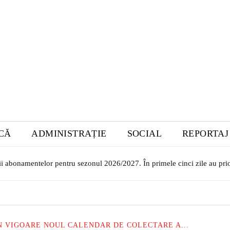
ICĂ
ADMINISTRAȚIE
SOCIAL
REPORTAJ
or transilvăneni la Muzeul Bistrița. Vernisajul are loc în 7 august
ÎN VIGOARE NOUL CALENDAR DE COLECTARE A...