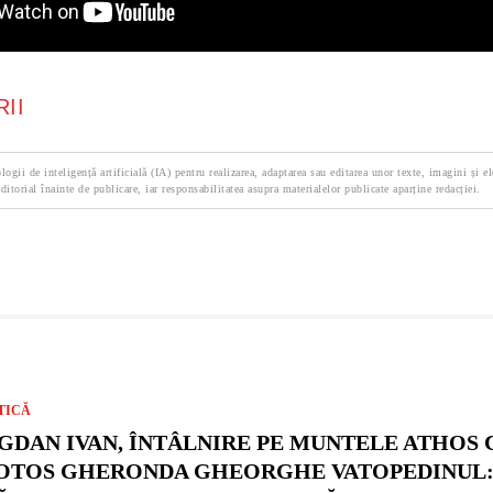
II
logii de inteligență artificială (IA) pentru realizarea, adaptarea sau editarea unor texte, imagini și e
ditorial înainte de publicare, iar responsabilitatea asupra materialelor publicate aparține redacției.
TICĂ
GDAN IVAN, ÎNTÂLNIRE PE MUNTELE ATHOS 
OTOS GHERONDA GHEORGHE VATOPEDINUL: