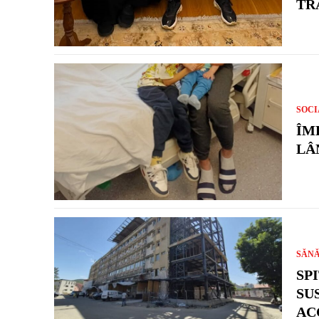
TR
SOCI
ÎM
LÂ
SĂN
SP
SU
AC