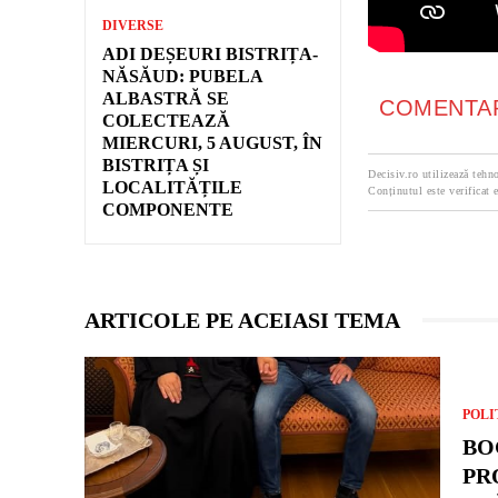
DIVERSE
ADI DEȘEURI BISTRIȚA-
NĂSĂUD: PUBELA
ALBASTRĂ SE
COMENTAR
COLECTEAZĂ
MIERCURI, 5 AUGUST, ÎN
BISTRIȚA ȘI
Decisiv.ro utilizează tehno
LOCALITĂȚILE
Conținutul este verificat e
COMPONENTE
ARTICOLE PE ACEIASI TEMA
POLI
BO
PR