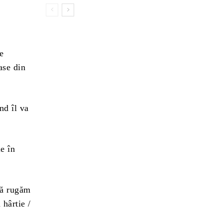
le
ase din
nd îl va
le în
vă rugăm
 hârtie /