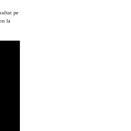
sultat pe
on la