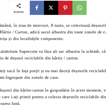
Acțiune
ămână, în ziua de miercuri, 8 iunie, se colectează deșeuri
 Hârtie / Carton, adică sacul albastru din toate zonele de c
rița și din localitățile componente.
alubritate Supercom va lăsa alt sac albastru la schimb, câ
in de deșeuri reciclabile din hârtie / carton.
ți sacii în fața porții și nu mai duceți deșeurile reciclabi
emi-îngropate din zonele de case.
deșeuri din hârtie-carton în gospodărie în acest moment, 
e care i-ați primit pentru a colecta deșeurile reciclabile din
toarea lună.