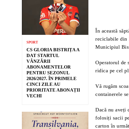
În această săpt
reciclabile din
SPORT
Municipiul Bist
CS GLORIA BISTRIȚA A
DAT STARTUL
VÂNZĂRII
Operatorul de s
ABONAMENTELOR
ridica pe cel pl
PENTRU SEZONUL
2026/2027. ÎN PRIMELE
CINCI ZILE AU
Vă rugăm scoate
PRIORITATE ABONAȚII
containerele s
VECHI
Dacă nu aveți 
folosiți sacii p
carton în urmă