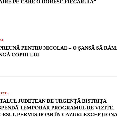
ĂIRE PE CARE O DORESC FIECĂRUIA”
AL
PREUNĂ PENTRU NICOLAE – O ȘANSĂ SĂ RĂ
NGĂ COPIII LUI
ĂTATE
ITALUL JUDEȚEAN DE URGENȚĂ BISTRIȚA
SPENDĂ TEMPORAR PROGRAMUL DE VIZITE.
CESUL PERMIS DOAR ÎN CAZURI EXCEPȚION