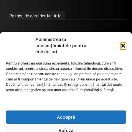
Politica de confidențialitate
Termeni de utilizare
Administrează
consimțămintele pentru
cookie-uri
Utilizarea cookie-urilor
Pentru a oferi cea mai bună experiență, folosim tehnologii, cum ar fi
cookie-uri, pentru a stoca și/sau accesa informațiile despre dispozitive.
Consimțământul pentru aceste tehnologii ne permite să procesăm date,
cum ar fi comportamentul de navigare sau ID-uri unice pe acest site.
GDPR
Dacă nu îți dai consimțământul sau îți retragi consimțământul dat poate
avea afecte negative asupra unor anumite funcționalități și funcții.
ANPC
Acceptă
Anunturi de licitații
Refuză