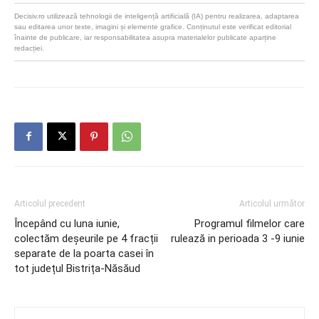
Decisiv.ro utilizează tehnologii de inteligență artificială (IA) pentru realizarea, adaptarea
sau editarea unor texte, imagini și elemente grafice. Conținutul este verificat editorial
înainte de publicare, iar responsabilitatea asupra materialelor publicate aparține
redacției.
Articolul precedent
Articolul următor
Începând cu luna iunie,
Programul filmelor care
colectăm deșeurile pe 4 fracții
rulează in perioada 3 -9 iunie
separate de la poarta casei în
tot județul Bistrița-Năsăud