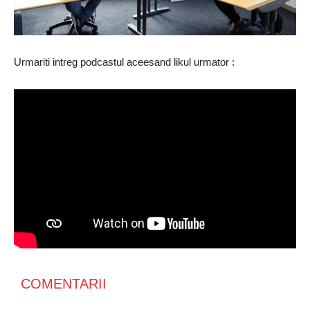
Urmariti intreg podcastul aceesand likul urmator :
COMENTARII