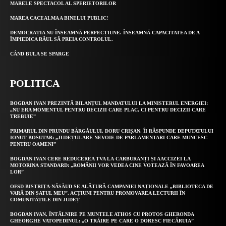
MARELE SPECTACOL AL SPERIETORILOR
MAREA CACEALMA A BINELUI PUBLIC!
DEMOCRAȚIA NU ÎNSEAMNĂ PERFECȚIUNE. ÎNSEAMNĂ CAPACITATEA DE A
ÎMPIEDICA RĂUL SĂ PREIA CONTROLUL.
CÂND BULA SE SPARGE
POLITICA
BOGDAN IVAN PREZINTĂ BILANȚUL MANDATULUI LA MINISTERUL ENERGIEI:
„NU ERA MOMENTUL PENTRU DECIZII CARE PLAC, CI PENTRU DECIZII CARE
TREBUIE”
PRIMARUL DIN PRUNDU BÂRGĂULUI, DORU CRIȘAN, ÎI RĂSPUNDE DEPUTATULUI
IONUȚ BOȘUTAR: „JUDEȚUL ARE NEVOIE DE PARLAMENTARI CARE MUNCESC
PENTRU OAMENI”
BOGDAN IVAN CERE REDUCEREA TVA LA CARBURANȚI ȘI AACCIZEI LA
MOTORINA STANDARD: „ROMÂNII VOR VEDEA CINE VOTEAZĂ ÎN FAVOAREA
LOR”
OFSD BISTRIȚA-NĂSĂUD SE ALĂTURĂ CAMPANIEI NAȚIONALE „BIBLIOTECA DE
VARĂ DIN SATUL MEU”. ACȚIUNI PENTRU PROMOVAREA LECTURII ÎN
COMUNITĂȚILE DIN JUDEȚ
BOGDAN IVAN, ÎNTÂLNIRE PE MUNTELE ATHOS CU PROTOS GHERONDA
GHEORGHE VATOPEDINUL: „O TRĂIRE PE CARE O DORESC FIECĂRUIA”