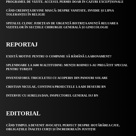
PROGRAMUL DE VIZITE. ACCESUL PERMIS DOAR ÎN CAZURI EXCEPȚIONALE
CÂND CREDINȚA DEVINE MASCĂ: DESPRE VANITATE, INVIDIE ȘI LIPSA
TOLERANȚEI ÎN RELIGIE
SPITALUL CLINIC JUDEȚEAN DE URGENȚĂ BISTRIȚA ANUNȚĂ RELUAREA
VIZITELOR ÎN SECȚIILE CHIRURGIE GENERALĂ ȘI GINECOLOGIE
REPORTAJ
EXISTĂ MOTIVE PENTRU O COMPANIE SĂ RĂMÂNĂ LA ABONAMENT?
SPLENDOARE LA 1600 M ALTITUDINE: MUNȚII RODNEI S-AU PREGĂTIT SPECIAL
PENTRU TURIȘTI
INVENTATORUL TRICICLETEI CU ACOPERIS DIN PANOURI SOLARE
CRISTIAN NICULAE, CONTINUA PROIECTELE LA ADI DESEURI BN
INTERVIU CU AURELIA DAN, INSPECTORUL GENERAL ISJ BN
EDITORIAL
CÂND TIMPUL A DEVENIT AVOCATUL PERFECT DESPRE HOTĂRÂREA CJUE,
OBLIGAȚIILE ÎNALTEI CURȚI ȘI ÎNCREDEREA ÎN JUSTIȚIE