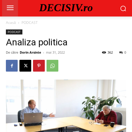
DECISIV.ro
Acasă
PODCAST
PODCAST
Analiza politica
De către
Dorin Arsinte
-
mai 31, 2022
362
0