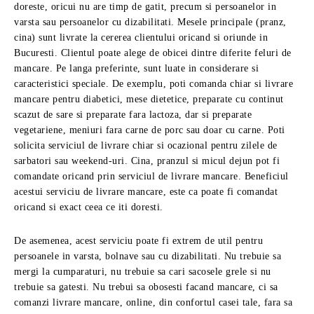
doreste, oricui nu are timp de gatit, precum si persoanelor in
varsta sau persoanelor cu dizabilitati. Mesele principale (pranz,
cina) sunt livrate la cererea clientului oricand si oriunde in
Bucuresti. Clientul poate alege de obicei dintre diferite feluri de
mancare. Pe langa preferinte, sunt luate in considerare si
caracteristici speciale. De exemplu, poti comanda chiar si livrare
mancare pentru diabetici, mese dietetice, preparate cu continut
scazut de sare si preparate fara lactoza, dar si preparate
vegetariene, meniuri fara carne de porc sau doar cu carne. Poti
solicita serviciul de livrare chiar si ocazional pentru zilele de
sarbatori sau weekend-uri. Cina, pranzul si micul dejun pot fi
comandate oricand prin serviciul de livrare mancare. Beneficiul
acestui serviciu de livrare mancare, este ca poate fi comandat
oricand si exact ceea ce iti doresti.
De asemenea, acest serviciu poate fi extrem de util pentru
persoanele in varsta, bolnave sau cu dizabilitati. Nu trebuie sa
mergi la cumparaturi, nu trebuie sa cari sacosele grele si nu
trebuie sa gatesti. Nu trebui sa obosesti facand mancare, ci sa
comanzi livrare mancare, online, din confortul casei tale, fara sa