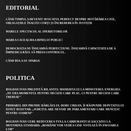
EDITORIAL
CÂND TIMPUL A DEVENIT AVOCATUL PERFECT DESPRE HOTĂRÂREA CJUE,
OBLIGAȚIILE ÎNALTEI CURȚI ȘI ÎNCREDEREA ÎN JUSTIȚIE
MARELE SPECTACOL AL SPERIETORILOR
MAREA CACEALMA A BINELUI PUBLIC!
DEMOCRAȚIA NU ÎNSEAMNĂ PERFECȚIUNE. ÎNSEAMNĂ CAPACITATEA DE A
ÎMPIEDICA RĂUL SĂ PREIA CONTROLUL.
CÂND BULA SE SPARGE
POLITICA
BOGDAN IVAN PREZINTĂ BILANȚUL MANDATULUI LA MINISTERUL ENERGIEI:
„NU ERA MOMENTUL PENTRU DECIZII CARE PLAC, CI PENTRU DECIZII CARE
TREBUIE”
PRIMARUL DIN PRUNDU BÂRGĂULUI, DORU CRIȘAN, ÎI RĂSPUNDE DEPUTATULUI
IONUȚ BOȘUTAR: „JUDEȚUL ARE NEVOIE DE PARLAMENTARI CARE MUNCESC
PENTRU OAMENI”
BOGDAN IVAN CERE REDUCEREA TVA LA CARBURANȚI ȘI AACCIZEI LA
MOTORINA STANDARD: „ROMÂNII VOR VEDEA CINE VOTEAZĂ ÎN FAVOAREA
LOR”