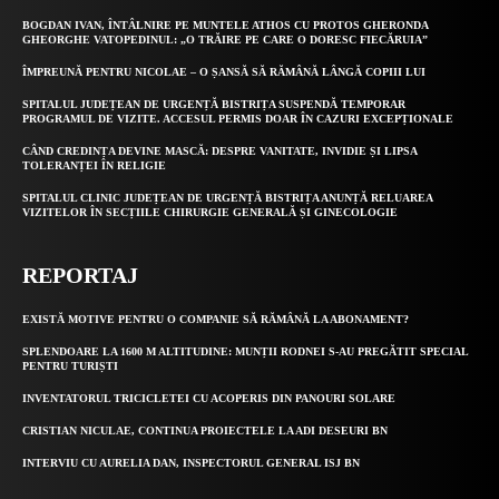
BOGDAN IVAN, ÎNTÂLNIRE PE MUNTELE ATHOS CU PROTOS GHERONDA
GHEORGHE VATOPEDINUL: „O TRĂIRE PE CARE O DORESC FIECĂRUIA”
ÎMPREUNĂ PENTRU NICOLAE – O ȘANSĂ SĂ RĂMÂNĂ LÂNGĂ COPIII LUI
SPITALUL JUDEȚEAN DE URGENȚĂ BISTRIȚA SUSPENDĂ TEMPORAR
PROGRAMUL DE VIZITE. ACCESUL PERMIS DOAR ÎN CAZURI EXCEPȚIONALE
CÂND CREDINȚA DEVINE MASCĂ: DESPRE VANITATE, INVIDIE ȘI LIPSA
TOLERANȚEI ÎN RELIGIE
SPITALUL CLINIC JUDEȚEAN DE URGENȚĂ BISTRIȚA ANUNȚĂ RELUAREA
VIZITELOR ÎN SECȚIILE CHIRURGIE GENERALĂ ȘI GINECOLOGIE
REPORTAJ
EXISTĂ MOTIVE PENTRU O COMPANIE SĂ RĂMÂNĂ LA ABONAMENT?
SPLENDOARE LA 1600 M ALTITUDINE: MUNȚII RODNEI S-AU PREGĂTIT SPECIAL
PENTRU TURIȘTI
INVENTATORUL TRICICLETEI CU ACOPERIS DIN PANOURI SOLARE
CRISTIAN NICULAE, CONTINUA PROIECTELE LA ADI DESEURI BN
INTERVIU CU AURELIA DAN, INSPECTORUL GENERAL ISJ BN