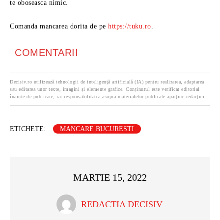
te oboseasca nimic.
Comanda mancarea dorita de pe
https://tuku.ro
.
COMENTARII
Decisiv.ro utilizează tehnologii de inteligență artificială (IA) pentru realizarea, adaptarea
sau editarea unor texte, imagini și elemente grafice. Conținutul este verificat editorial
înainte de publicare, iar responsabilitatea asupra materialelor publicate aparține redacției.
ETICHETE:
MANCARE BUCURESTI
MARTIE 15, 2022
REDACTIA DECISIV