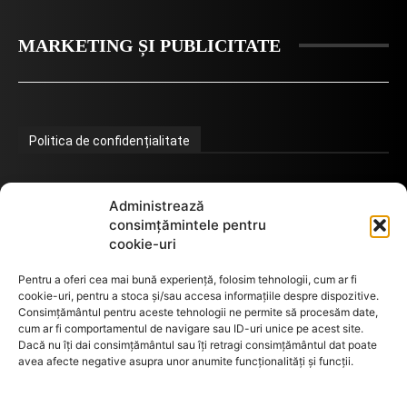
MARKETING ȘI PUBLICITATE
Politica de confidențialitate
Administrează
Termeni de utilizare
consimțămintele pentru
cookie-uri
Utilizarea cookie-urilor
Pentru a oferi cea mai bună experiență, folosim tehnologii, cum ar fi
cookie-uri, pentru a stoca și/sau accesa informațiile despre dispozitive.
Consimțământul pentru aceste tehnologii ne permite să procesăm date,
cum ar fi comportamentul de navigare sau ID-uri unice pe acest site.
GDPR
Dacă nu îți dai consimțământul sau îți retragi consimțământul dat poate
avea afecte negative asupra unor anumite funcționalități și funcții.