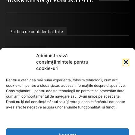
MARKETING ȘI PUBLICITATE
Politica de confidențialitate
Termeni de utilizare
Administrează
consimțămintele pentru
cookie-uri
Utilizarea cookie-urilor
Pentru a oferi cea mai bună experiență, folosim tehnologii, cum ar fi
cookie-uri, pentru a stoca și/sau accesa informațiile despre dispozitive.
Consimțământul pentru aceste tehnologii ne permite să procesăm date,
cum ar fi comportamentul de navigare sau ID-uri unice pe acest site.
GDPR
Dacă nu îți dai consimțământul sau îți retragi consimțământul dat poate
avea afecte negative asupra unor anumite funcționalități și funcții.
ANPC