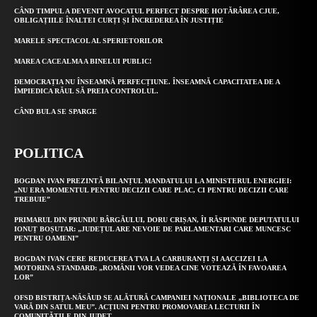
CÂND TIMPUL A DEVENIT AVOCATUL PERFECT DESPRE HOTĂRÂREA CJUE,
OBLIGAȚIILE ÎNALTEI CURȚI ȘI ÎNCREDEREA ÎN JUSTIȚIE
MARELE SPECTACOL AL SPERIETORILOR
MAREA CACEALMA A BINELUI PUBLIC!
DEMOCRAȚIA NU ÎNSEAMNĂ PERFECȚIUNE. ÎNSEAMNĂ CAPACITATEA DE A
ÎMPIEDICA RĂUL SĂ PREIA CONTROLUL.
CÂND BULA SE SPARGE
POLITICA
BOGDAN IVAN PREZINTĂ BILANȚUL MANDATULUI LA MINISTERUL ENERGIEI:
„NU ERA MOMENTUL PENTRU DECIZII CARE PLAC, CI PENTRU DECIZII CARE
TREBUIE”
PRIMARUL DIN PRUNDU BÂRGĂULUI, DORU CRIȘAN, ÎI RĂSPUNDE DEPUTATULUI
IONUȚ BOȘUTAR: „JUDEȚUL ARE NEVOIE DE PARLAMENTARI CARE MUNCESC
PENTRU OAMENI”
BOGDAN IVAN CERE REDUCEREA TVA LA CARBURANȚI ȘI AACCIZEI LA
MOTORINA STANDARD: „ROMÂNII VOR VEDEA CINE VOTEAZĂ ÎN FAVOAREA
LOR”
OFSD BISTRIȚA-NĂSĂUD SE ALĂTURĂ CAMPANIEI NAȚIONALE „BIBLIOTECA DE
VARĂ DIN SATUL MEU”. ACȚIUNI PENTRU PROMOVAREA LECTURII ÎN
COMUNITĂȚILE DIN JUDEȚ