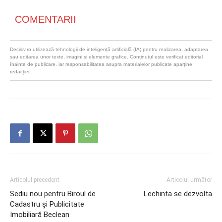
COMENTARII
Decisiv.ro utilizează tehnologii de inteligență artificială (IA) pentru realizarea, adaptarea
sau editarea unor texte, imagini și elemente grafice. Conținutul este verificat editorial
înainte de publicare, iar responsabilitatea asupra materialelor publicate aparține
redacției.
Articolul precedent
Articolul următor
Sediu nou pentru Biroul de
Lechinta se dezvolta
Cadastru și Publicitate
Imobiliară Beclean