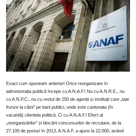
Exact cum spuneam anterior! Orice reorganizare în administrația publică începe cu A.N.A.F.! Nu cu A.N.R.E., nu cu A.N.P.C., nu cu restul de 250 de agenții și instituții care „taie frunze la câini” pe bani publici, unde este cantonata (în vacanță) clientela politică. Ci cu A.N.A.F.! Efect al „reorganizărilor” și blocării concursurilor de recrutare, de la 27.100 de posturi în 2013, A.N.A.F. a ajuns la 22.000, având sectoare deficitare, unde penuria de personal are efecte catastrofale asupra gradului de colectare a veniturilor fiscale. În special la inspecția fiscală, controlul inopinat, executarea silită, analiza de risc, adică sectoarele vitale ale A.N.A.F., în prevenirea și combaterea evaziunii fiscale, sectoare unde lipsa acută de specialiști se reflectă, direct, în scăderea nivelului încasărilor (de la 33% în PIB în 2013, la 27% în 2021) și creșterea, proporțional, a evaziunii fiscale, respectiv în recuperarea greoaie sau nerecuperarea prejudiciilor penale. De ce au scăzut încasările, de la 33% din PIB (față de 40% cât este media în UE) la 27%, în timp ce economia și producția industrială au crescut? Pentru că în A.N.A.F. a fost distrusă sau că, practic, s-au pierdut componenta (activitatea) preventivă (cea a descurajării fraudei fiscale), controlul inopinat și componenta de constatare (combatere) a fraudelor fiscale, inspecția fiscală. Or, fără o componentă preventivă și de constatare, adică controlul inopinat și inspecția fiscală, la care se adaugă executarea silită, care să funcționeze eficient, A.N.A.F. nu-si poate îndeplini rolul fundamental: cel de combatere a fraudelor fiscale și de colectare eficientă a veniturilor bugetare. Din păcate, pierderea capacității de prevenție și constatare a fraudelor fiscale, adică de combatere a fraudei fiscale, respectiv de recuperare a creanțelor, nu s-a datorat lipsei de profesionalism sau a lipsei capacității de organizare a activității, din A.N.A.F., cum justifică intervenția prin reorganizare, factorii politici, ci tocmai factorului politic, care, prin toate intervențiile sale (majoritatea pompieristice) a urmărit un singur scop: nu eficientizarea capacității de prevenție si combatere a evaziunii fiscale, respectiv a creșterii gradului de colectare, ci exact opusul: scăderea acestuia. Altfel, cum ar putea fi explicată scădea gradului de colectare a veniturilor fiscale, de la 33 la 27% din PIB? Ce indicator mai elocvent există pentru a analiza efectul reorganizării A.N.A.F. și efectul deciziei politice? Analizați, în esență, fiecare reorganizare a A.N.A.F. și o să constatați că, în fapt, fiecare reorganizare a fost, în fapt, o dezorganizare premeditată a activității de inspecție fiscală, a controlului inopinat și a executării silite, activități care, cu siguranță, au deranjat grupurile de interese ce controlează mediul politic. Deci, dacă eliminăm demagogia populistă, ținta reorganizărilor n-a fost niciodată creșterea performanței A.N.A.F. în domeniul prevenirii și combaterii evaziunii fiscale și a colectării veniturilor fiscale, ci scăderea capacității A.N.A.F. de a performa în aceste domenii. Altfel, cum se explică faptul că nici una dintre reorganizări nu a avut la bază vreun audit, vreun studiu de impact, vreun studiu de specialitate în care să fie analizate, concret, plusurile și minusurile, impactul bugetar și, mai ales, efectele asupra încasărilor, generate de reorganizări? Nici unul dintre decidenții politici, care au implementat planurile de reorganizare (fără a avea la baza studii de specialitate privind oportunitatea sau modele experimentate cu succes de alte state) nu a prezentat, ulterior, dovezi ale succesului reorganizării, materializate în creșteri ale gradului de colectare ale veniturilor fiscale. Din contra, au omis să prezinte efectele, pentru că adevăratul scop al reorganizărilor nu a fost creșterea gradului de colectare a veniturilor fiscale, ci favorizarea celor ce fraudează bugetul public, iar după fiecare reorganizare gradul de colectare a veniturilor fiscale a scăzut. În aceste circumstanțe, nu e clar de ce se reorganizează atât de des A.N.A.F.? Concret, de ce se fac reorganizările, fără niciun studiu științific sau vreun model de raportare? Răspunsul e deja retoric. Ce deranjează, de fapt, cel mai mult, grupările de crimă organizată, ce controlează mediul politic? Nu controlul operativ și inopinat, inspecția fiscală și executarea silită? Nu sunt acestea sectoarele care, la fiecare reorganizare, reprezintă „chintesența” problemei, adică „off-ul” celor ce solicită „reorganizarea”? Cum evaziunea fiscală a devenit „un sport național” care asigură „bunăstarea” clasei politice și accederea la putere, evident, nici o grupare de crimă organizată nu vrea să fie „călcată” de fisc, mai ales de controlul inopinat (Antifraudă) sau de Inspecția fiscală. Or, pentru a preveni astfel de „vizite” nedorite, prin factorul politic, crima organizată s-a asigurat și continuă să se asigure că nici „Antifrauda” și nici „Inspecția Fiscală” din A.N.A.F. nu funcționează conform legilor (Codului fiscal și de procedură fiscală), ci sunt, total, sub controlul lor. Și cum se realizează acest „control” al A.N.A.F.? Extrem de simplu și eficient: prin reorganizare! Astfel, deși, potrivit legii (Codul fiscal și de procedură fiscală) Direcția Generală Antifraudă, din cadrul A.N.A.F., are atribuții clare și nerestrictive, în ceea ce privește controlul operativ și inopinat, prin așa zise „proceduri” de lucru, extrem de birocratice (care adaugă la lege, mai corect spus blochează aplicarea legii), Direcției Generale Antifraudă, i s-a anulat atribuția de bază, controlul operativ și inopinat, pentru orice intervenție fiind necesar acordul unor compartimente centrale, ale căror șefi sunt numiți politic (de regulă la propunerea crimei organizate). Astfel, printr-o șmecherie politicianistă, caracterul operativ și inopinat al controlului fiscal, practic, a fost anulat, crima organizată nemaiputând fi surprinsă, în flagrant, când comite fapte de evaziune fiscală, pentru că aplicarea legii a fost blocată prin proceduri. Iar cel ce nu respectă procedura, săvârșește un abuz, în opinia factorului politic, chiar dacă legea nu face trimitere la proceduri. Degeaba există, în lege, instrumentul autosesizării, informației, reclamației, sesizării, solicitării altor instituții, dacă se pierde caracterul inopinatului și operativului. Până ajunge informația sau solicitarea de aprobare, de la Botoșani la București, până se analizează, birocratic și politic, oportunitatea și până se obține, supra-birocratic, aprobarea, caracterul inopinat și operativ al controlului este anulat, iar consecințele sunt pe măsură. Iar ca „tacâmul să fie complet” Direcția Generală Antifraudă a fost deposedata, tot politic și de principalul instrument de operare, Legea 12/1990, transferată în portofoliul A.N.P.C. (instituție care deși n-are atribuții în domeniul prevenirii și constatării evaziunii fiscale, excelează la capitolul obediență politică). În aceste circumstanțe, prin adăugarea la lege a unor proceduri, ultra-birocratice, care blochează aplicarea legii, în timp real și prin eliminarea din aplicarea Legii 12/1990, a Direcției Generale Antifraudă, din cadrul A.N.A.F., Direcția a fost transformată într-o instituție „fantomă”, lăsată fără obiect concret de activitate (ori cu obiect de activitate formal), care este controlată, prin procedurile birocratice de aprobare a controlului, direct, de crima organizată, prin intermediul factorului politic (adică prin proceduri de control care au anulat, faptic, caracterul inopinat al controlului fiscal și l-au transformat într-un control programat). În acest sens, pentru orice avizat, este indubitabil că, în fapt, acesta a fost motivul real al desființării în 1993 a Gărzii Financiare, de către USL, adică Ponta, Chițoiu și Diaconu: eliminarea, la comanda crimei organizate, a controlului operativ inopinat, ce dădea „bătăi de cap” serioase și deranja interesele celor ce comiteau fapte de evaziune fiscală și beneficiau de protecție politică. La fel s-a procedat și cu Administrațiile pentru Contribuabilii Mijlocii din cadrul Direcțiilor Regionale ale Finanțelor Publice, care au fost desființate pentru că politicienii din U.D.M.R., din Covasna și Harghita (cei ce au întocmit expunerea de motive pentru modificarea legii), nu suportau să fie controlați de regionala Cluj a finanțelor publice, pentru că nu puteau asigura protecția. În concluzie, desființarea Gărzii Financiare, a Direcției Contribuabililor Mijlocii și modul cum funcționează Direcția Generală Antifraudă, sunt exemplul concret al modului cum acționează și funcționează mafia politică, în A.N.A.F., mafie ce protejează crima organizată. Sub masca reorganizării instituției, în scopul creșterii gradului de colectare, în realitate este distrusă instituția, fiind eliminat personalul incomod (adică profesioniștii incoruptibil și morali) și „văduvită” instituția de posibilitatea exercitării atribuțiilor fundamentale. În ce privește Inspecția fiscală, lucrurile sunt asemănătoare cu ce s-a întâmplat în cazul Gărzii Financiare, Administrațiilor Contribuabililor Mijlocii și Direcției Generale Antifraudă. Tot prin proceduri – emise, chipurile, pentru aplicarea legii -, respectiv prin inventarea așa zisului criteriu de programare în control pe bază de „risc fiscal” și al „programării prealabile în control”, pe baza unor criterii subiective, netransparente și, mai ales, discriminatorii, crima organizată controlează, prin intermediul componentei politice, aproape total și acest sector din ANAF. Pentru că, dacă ai sub control „programarea” și compartimentul „analiza de risc fiscal”, poți proteja orice contribuabili, neexistând niciun risc, real, ca societățile controlate de crima organizată să fie „călcate” de controlul inopinat sau inspecția fiscală, în timpul „mandatului” celui instalat politic. Neincluse în programele de control sau analiza de risc fiscal, societățile care fraudează bugetul public pot fi ușor „ocolite” sau „omise” spre a