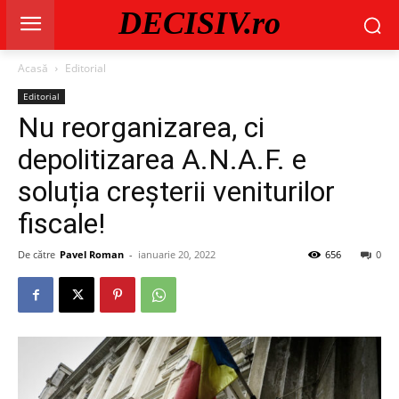
DECISIV.ro
Acasă
Editorial
Editorial
Nu reorganizarea, ci
depolitizarea A.N.A.F. e
soluția creșterii veniturilor
fiscale!
De către
Pavel Roman
-
ianuarie 20, 2022
656
0