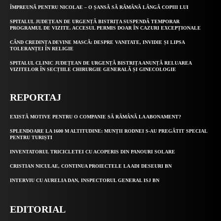
ÎMPREUNĂ PENTRU NICOLAE – O ȘANSĂ SĂ RĂMÂNĂ LÂNGĂ COPIII LUI
SPITALUL JUDEȚEAN DE URGENȚĂ BISTRIȚA SUSPENDĂ TEMPORAR
PROGRAMUL DE VIZITE. ACCESUL PERMIS DOAR ÎN CAZURI EXCEPȚIONALE
CÂND CREDINȚA DEVINE MASCĂ: DESPRE VANITATE, INVIDIE ȘI LIPSA
TOLERANȚEI ÎN RELIGIE
SPITALUL CLINIC JUDEȚEAN DE URGENȚĂ BISTRIȚA ANUNȚĂ RELUAREA
VIZITELOR ÎN SECȚIILE CHIRURGIE GENERALĂ ȘI GINECOLOGIE
REPORTAJ
EXISTĂ MOTIVE PENTRU O COMPANIE SĂ RĂMÂNĂ LA ABONAMENT?
SPLENDOARE LA 1600 M ALTITUDINE: MUNȚII RODNEI S-AU PREGĂTIT SPECIAL
PENTRU TURIȘTI
INVENTATORUL TRICICLETEI CU ACOPERIS DIN PANOURI SOLARE
CRISTIAN NICULAE, CONTINUA PROIECTELE LA ADI DESEURI BN
INTERVIU CU AURELIA DAN, INSPECTORUL GENERAL ISJ BN
EDITORIAL