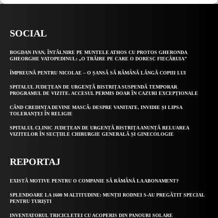
SOCIAL
BOGDAN IVAN, ÎNTÂLNIRE PE MUNTELE ATHOS CU PROTOS GHERONDA
GHEORGHE VATOPEDINUL: „O TRĂIRE PE CARE O DORESC FIECĂRUIA”
ÎMPREUNĂ PENTRU NICOLAE – O ȘANSĂ SĂ RĂMÂNĂ LÂNGĂ COPIII LUI
SPITALUL JUDEȚEAN DE URGENȚĂ BISTRIȚA SUSPENDĂ TEMPORAR
PROGRAMUL DE VIZITE. ACCESUL PERMIS DOAR ÎN CAZURI EXCEPȚIONALE
CÂND CREDINȚA DEVINE MASCĂ: DESPRE VANITATE, INVIDIE ȘI LIPSA
TOLERANȚEI ÎN RELIGIE
SPITALUL CLINIC JUDEȚEAN DE URGENȚĂ BISTRIȚA ANUNȚĂ RELUAREA
VIZITELOR ÎN SECȚIILE CHIRURGIE GENERALĂ ȘI GINECOLOGIE
REPORTAJ
EXISTĂ MOTIVE PENTRU O COMPANIE SĂ RĂMÂNĂ LA ABONAMENT?
SPLENDOARE LA 1600 M ALTITUDINE: MUNȚII RODNEI S-AU PREGĂTIT SPECIAL
PENTRU TURIȘTI
INVENTATORUL TRICICLETEI CU ACOPERIS DIN PANOURI SOLARE