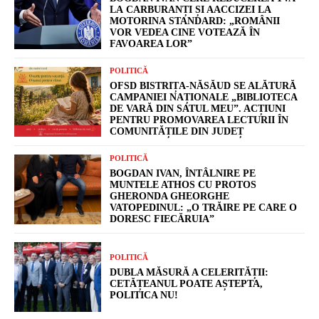
LA CARBURANȚI ȘI AACCIZEI LA
MOTORINA STANDARD: „ROMÂNII
VOR VEDEA CINE VOTEAZĂ ÎN
FAVOAREA LOR”
POLITICĂ
OFSD BISTRIȚA-NĂSĂUD SE ALĂTURĂ
CAMPANIEI NAȚIONALE „BIBLIOTECA
DE VARĂ DIN SATUL MEU”. ACȚIUNI
PENTRU PROMOVAREA LECTURII ÎN
COMUNITĂȚILE DIN JUDEȚ
POLITICĂ
BOGDAN IVAN, ÎNTÂLNIRE PE
MUNTELE ATHOS CU PROTOS
GHERONDA GHEORGHE
VATOPEDINUL: „O TRĂIRE PE CARE O
DORESC FIECĂRUIA”
POLITICĂ
DUBLA MĂSURĂ A CELERITĂȚII:
CETĂȚEANUL POATE AȘTEPTA,
POLITICA NU!