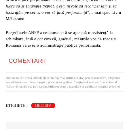
lucru să se întâmple treptat. avem nevoie să recompensăm și să
încurajăm pe cei care vor să facă performanță
”, a mai spus Liviu
Mălureanu.
Președintele ANFP a recunoscut că se așteaptă o rezistență la
schimbare, însă e convins că, gradual, măsurile vor da roade și
România va avea o administrație publică performantă.
COMENTARII
Decisiv.ro utilizează tehnologii de inteligență artificială (IA) pentru realizarea, adaptarea
sau editarea unor texte, imagini și elemente grafice. Conținutul este verificat editorial
înainte de publicare, iar responsabilitatea asupra materialelor publicate aparține redacției.
ETICHETE:
DECISIV