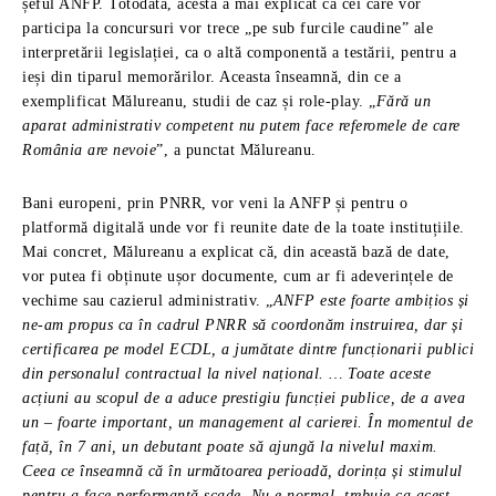
șeful ANFP. Totodată, acesta a mai explicat că cei care vor
participa la concursuri vor trece „pe sub furcile caudine” ale
interpretării legislației, ca o altă componentă a testării, pentru a
ieși din tiparul memorărilor. Aceasta înseamnă, din ce a
exemplificat Mălureanu, studii de caz și role-play. „
Fără un
aparat administrativ competent nu putem face referomele de care
România are nevoie
”, a punctat Mălureanu.
Bani europeni, prin PNRR, vor veni la ANFP și pentru o
platformă digitală unde vor fi reunite date de la toate instituțiile.
Mai concret, Mălureanu a explicat că, din această bază de date,
vor putea fi obținute ușor documente, cum ar fi adeverințele de
vechime sau cazierul administrativ. „
ANFP este foarte ambițios și
ne-am propus ca în cadrul PNRR să coordonăm instruirea, dar și
certificarea pe model ECDL, a jumătate dintre funcționarii publici
din personalul contractual la nivel național. … Toate aceste
acțiuni au scopul de a aduce prestigiu funcției publice, de a avea
un – foarte important, un management al carierei. În momentul de
față, în 7 ani, un debutant poate să ajungă la nivelul maxim.
Ceea ce înseamnă că în următoarea perioadă, dorința și stimulul
pentru a face performanță scade. Nu e normal, trebuie ca acest