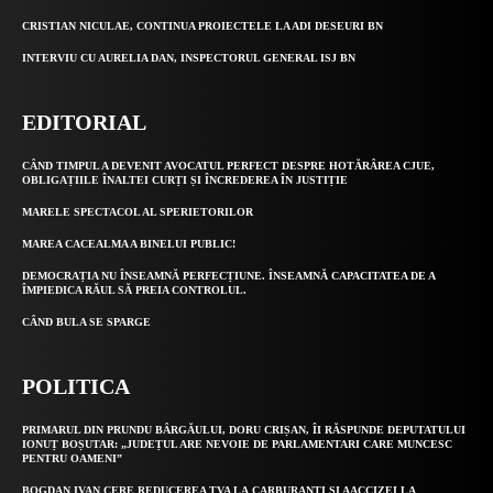
CRISTIAN NICULAE, CONTINUA PROIECTELE LA ADI DESEURI BN
INTERVIU CU AURELIA DAN, INSPECTORUL GENERAL ISJ BN
EDITORIAL
CÂND TIMPUL A DEVENIT AVOCATUL PERFECT DESPRE HOTĂRÂREA CJUE,
OBLIGAȚIILE ÎNALTEI CURȚI ȘI ÎNCREDEREA ÎN JUSTIȚIE
MARELE SPECTACOL AL SPERIETORILOR
MAREA CACEALMA A BINELUI PUBLIC!
DEMOCRAȚIA NU ÎNSEAMNĂ PERFECȚIUNE. ÎNSEAMNĂ CAPACITATEA DE A
ÎMPIEDICA RĂUL SĂ PREIA CONTROLUL.
CÂND BULA SE SPARGE
POLITICA
PRIMARUL DIN PRUNDU BÂRGĂULUI, DORU CRIȘAN, ÎI RĂSPUNDE DEPUTATULUI
IONUȚ BOȘUTAR: „JUDEȚUL ARE NEVOIE DE PARLAMENTARI CARE MUNCESC
PENTRU OAMENI”
BOGDAN IVAN CERE REDUCEREA TVA LA CARBURANȚI ȘI AACCIZEI LA