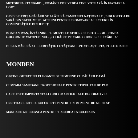
MOTORINA STANDARD: „ROMÂNII VOR VEDEA CINE VOTEAZĂ ÎN FAVOAREA
LOR”
OFSD BISTRIȚA-NĂSĂUD SE ALĂTURĂ CAMPANIEI NAȚIONALE „BIBLIOTECA DE
VARĂ DIN SATUL MEU”. ACȚIUNI PENTRU PROMOVAREA LECTURII ÎN
COMUNITĂȚILE DIN JUDEȚ
BOGDAN IVAN, ÎNTÂLNIRE PE MUNTELE ATHOS CU PROTOS GHERONDA
GHEORGHE VATOPEDINUL: „O TRĂIRE PE CARE O DORESC FIECĂRUIA”
DUBLA MĂSURĂ A CELERITĂȚII: CETĂȚEANUL POATE AȘTEPTA, POLITICA NU!
MONDEN
OBȚINE OUTFITURI ELEGANTE ȘI FEMININE CU PĂLĂRII DAMĂ
CUMPARA SAMPOANE PROFESIONALE PENTRU TIPUL TAU DE PAR
CARE ESTE IMPORTANTA FLORILOR ARTIFICIALE DECORATIVE?
URSITOARE BOTEZ BUCURESTI PENTRU UN MOMENT DE NEUITAT
MANCARE GRECEASCA PENTRU PLACEREA TA CULINARA