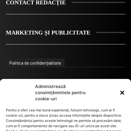
CONTACT REDACȚIE
MARKETING ȘI PUBLICITATE
Politica de confidențialitate
Termeni de utilizare
Administrează
consimțămintele pentru
cookie-uri
Utilizarea cookie-urilor
Pentru a oferi cea mai bună experiență, folosim tehnologii, cum ar fi
cookie-uri, pentru a stoca și/sau accesa informațiile despre dispozitive.
Consimțământul pentru aceste tehnologii ne permite să procesăm date,
cum ar fi comportamentul de navigare sau ID-uri unice pe acest site.
GDPR