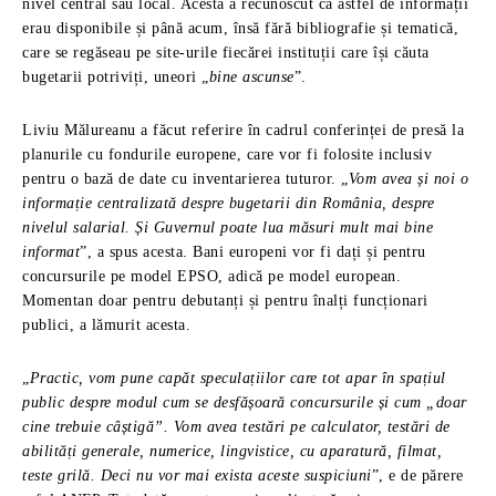
nivel central sau local. Acesta a recunoscut că astfel de informații
erau disponibile și până acum, însă fără bibliografie și tematică,
care se regăseau pe site-urile fiecărei instituții care își căuta
bugetarii potriviți, uneori „
bine ascunse
”.
Liviu Mălureanu a făcut referire în cadrul conferinței de presă la
planurile cu fondurile europene, care vor fi folosite inclusiv
pentru o bază de date cu inventarierea tuturor. „
Vom avea și noi o
informație centralizată despre bugetarii din România, despre
nivelul salarial. Și Guvernul poate lua măsuri mult mai bine
informat
”, a spus acesta. Bani europeni vor fi dați și pentru
concursurile pe model EPSO, adică pe model european.
Momentan doar pentru debutanți și pentru înalți funcționari
publici, a lămurit acesta.
„
Practic, vom pune capăt speculațiilor care tot apar în spațiul
public despre modul cum se desfășoară concursurile și cum „doar
cine trebuie câștigă”. Vom avea testări pe calculator, testări de
abilități generale, numerice, lingvistice, cu aparatură, filmat,
teste grilă. Deci nu vor mai exista aceste suspiciuni
”, e de părere