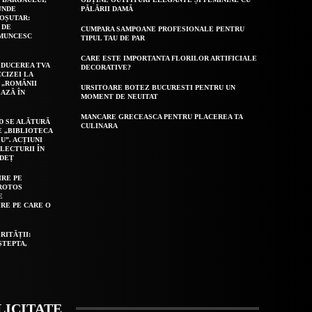
UNDE
PĂLĂRII DAMĂ
OȘUTAR:
 DE
CUMPARA SAMPOANE PROFESIONALE PENTRU
 MUNCESC
TIPUL TAU DE PAR
CARE ESTE IMPORTANTA FLORILOR ARTIFICIALE
EDUCEREA TVA
DECORATIVE?
CCIZEI LA
 „ROMÂNII
URSITOARE BOTEZ BUCURESTI PENTRU UN
AZĂ ÎN
MOMENT DE NEUITAT
MANCARE GRECEASCA PENTRU PLACEREA TA
D SE ALĂTURĂ
CULINARA
E „BIBLIOTECA
U”. ACȚIUNI
LECTURII ÎN
UDEȚ
IRE PE
ROTOS
E
IRE PE CARE O
RITĂȚII:
ȘTEPTA,
LICITATE