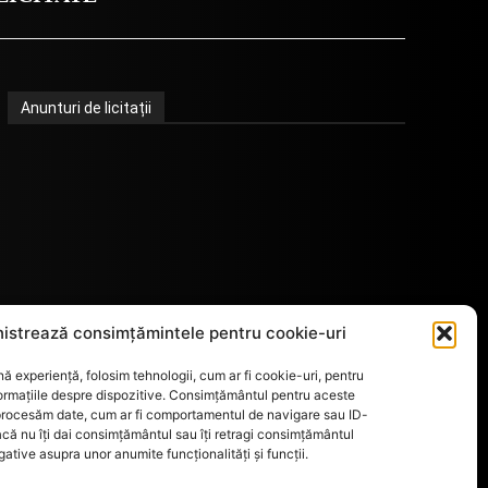
Anunturi de licitații
istrează consimțămintele pentru cookie-uri
ă experiență, folosim tehnologii, cum ar fi cookie-uri, pentru
ormațiile despre dispozitive. Consimțământul pentru aceste
 procesăm date, cum ar fi comportamentul de navigare sau ID-
acă nu îți dai consimțământul sau îți retragi consimțământul
tive asupra unor anumite funcționalități și funcții.