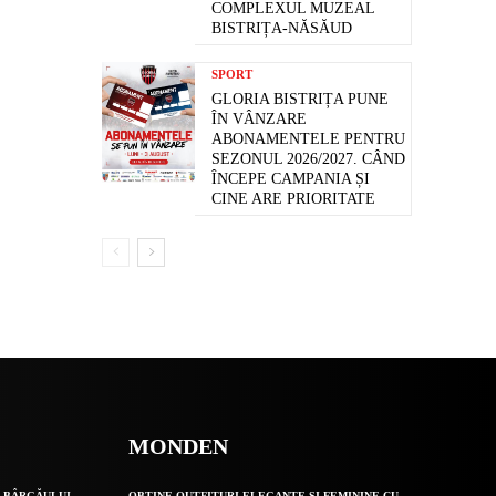
COMPLEXUL MUZEAL
BISTRIȚA-NĂSĂUD
SPORT
GLORIA BISTRIȚA PUNE
ÎN VÂNZARE
ABONAMENTELE PENTRU
SEZONUL 2026/2027. CÂND
ÎNCEPE CAMPANIA ȘI
CINE ARE PRIORITATE
MONDEN
 BÂRGĂULUI,
OBȚINE OUTFITURI ELEGANTE ȘI FEMININE CU