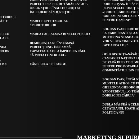
PERFECT DESPRE HOTĂRÂREA CJUE,
DORU CRIȘAN, ÎI RĂSP
OBLIGAȚIILE ÎNALTEI CURȚI ȘI
DEPUTATULUI IONUȚ B
ÎNCREDEREA ÎN JUSTIȚIE
„JUDEȚUL ARE NEVOIE
PARLAMENTARI CARE
TITUDINE:
PENTRU OAMENI”
GĂTIT
MARELE SPECTACOL AL
SPERIETORILOR
BOGDAN IVAN CERE R
LA CARBURANȚI ȘI AA
EI CU
MAREA CACEALMA A BINELUI PUBLIC!
MOTORINA STANDARD:
OLARE
VOR VEDEA CINE VOTE
DEMOCRAȚIA NU ÎNSEAMNĂ
FAVOAREA LOR”
INUA
PERFECȚIUNE. ÎNSEAMNĂ
URI BN
CAPACITATEA DE A ÎMPIEDICA RĂUL
OFSD BISTRIȚA-NĂSĂU
SĂ PREIA CONTROLUL.
CAMPANIEI NAȚIONAL
,
DE VARĂ DIN SATUL ME
J BN
CÂND BULA SE SPARGE
PENTRU PROMOVAREA 
COMUNITĂȚILE DIN J
BOGDAN IVAN, ÎNTÂLN
MUNTELE ATHOS CU P
GHERONDA GHEORGH
VATOPEDINUL: „O TRĂ
DORESC FIECĂRUIA”
DUBLA MĂSURĂ A CELE
CETĂȚEANUL POATE A
POLITICA NU!
MARKETING ȘI PUB