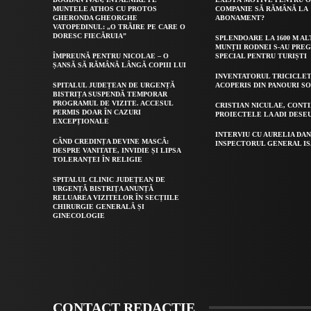
MUNTELE ATHOS CU PROTOS
COMPANIE SĂ RĂMÂNĂ LA
GHERONDA GHEORGHE
ABONAMENT?
VATOPEDINUL: „O TRĂIRE PE CARE O
DORESC FIECĂRUIA”
SPLENDOARE LA 1600 M AL
MUNȚII RODNEI S-AU PRE
ÎMPREUNĂ PENTRU NICOLAE – O
SPECIAL PENTRU TURIȘTI
ȘANSĂ SĂ RĂMÂNĂ LÂNGĂ COPIII LUI
INVENTATORUL TRICICLET
SPITALUL JUDEȚEAN DE URGENȚĂ
ACOPERIS DIN PANOURI S
BISTRIȚA SUSPENDĂ TEMPORAR
PROGRAMUL DE VIZITE. ACCESUL
CRISTIAN NICULAE, CONT
PERMIS DOAR ÎN CAZURI
PROIECTELE LA ADI DESE
EXCEPȚIONALE
INTERVIU CU AURELIA DAN
CÂND CREDINȚA DEVINE MASCĂ:
INSPECTORUL GENERAL IS
DESPRE VANITATE, INVIDIE ȘI LIPSA
TOLERANȚEI ÎN RELIGIE
SPITALUL CLINIC JUDEȚEAN DE
URGENȚĂ BISTRIȚA ANUNȚĂ
RELUAREA VIZITELOR ÎN SECȚIILE
CHIRURGIE GENERALĂ ȘI
GINECOLOGIE
CONTACT REDACȚIE