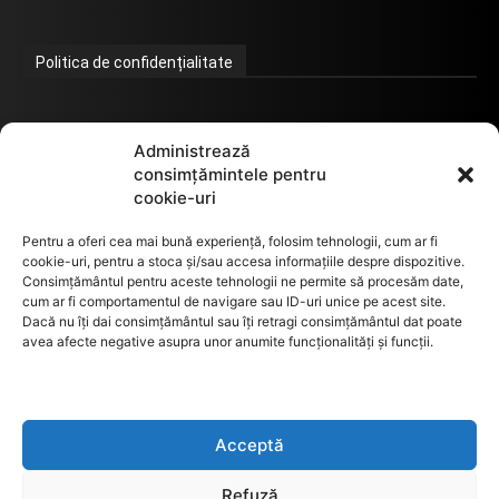
Politica de confidențialitate
Termeni de utilizare
Administrează
consimțămintele pentru
cookie-uri
Utilizarea cookie-urilor
Pentru a oferi cea mai bună experiență, folosim tehnologii, cum ar fi
cookie-uri, pentru a stoca și/sau accesa informațiile despre dispozitive.
Consimțământul pentru aceste tehnologii ne permite să procesăm date,
cum ar fi comportamentul de navigare sau ID-uri unice pe acest site.
GDPR
Dacă nu îți dai consimțământul sau îți retragi consimțământul dat poate
avea afecte negative asupra unor anumite funcționalități și funcții.
ANPC
Acceptă
Anunturi de licitații
Refuză