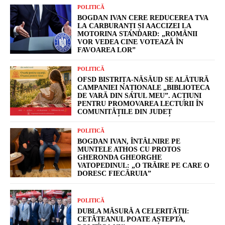
POLITICĂ
BOGDAN IVAN CERE REDUCEREA TVA
LA CARBURANȚI ȘI AACCIZEI LA
MOTORINA STANDARD: „ROMÂNII
VOR VEDEA CINE VOTEAZĂ ÎN
FAVOAREA LOR”
POLITICĂ
OFSD BISTRIȚA-NĂSĂUD SE ALĂTURĂ
CAMPANIEI NAȚIONALE „BIBLIOTECA
DE VARĂ DIN SATUL MEU”. ACȚIUNI
PENTRU PROMOVAREA LECTURII ÎN
COMUNITĂȚILE DIN JUDEȚ
POLITICĂ
BOGDAN IVAN, ÎNTÂLNIRE PE
MUNTELE ATHOS CU PROTOS
GHERONDA GHEORGHE
VATOPEDINUL: „O TRĂIRE PE CARE O
DORESC FIECĂRUIA”
POLITICĂ
DUBLA MĂSURĂ A CELERITĂȚII:
CETĂȚEANUL POATE AȘTEPTA,