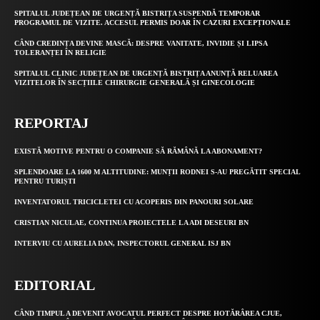
SPITALUL JUDEȚEAN DE URGENȚĂ BISTRIȚA SUSPENDĂ TEMPORAR
PROGRAMUL DE VIZITE. ACCESUL PERMIS DOAR ÎN CAZURI EXCEPȚIONALE
CÂND CREDINȚA DEVINE MASCĂ: DESPRE VANITATE, INVIDIE ȘI LIPSA
TOLERANȚEI ÎN RELIGIE
SPITALUL CLINIC JUDEȚEAN DE URGENȚĂ BISTRIȚA ANUNȚĂ RELUAREA
VIZITELOR ÎN SECȚIILE CHIRURGIE GENERALĂ ȘI GINECOLOGIE
REPORTAJ
EXISTĂ MOTIVE PENTRU O COMPANIE SĂ RĂMÂNĂ LA ABONAMENT?
SPLENDOARE LA 1600 M ALTITUDINE: MUNȚII RODNEI S-AU PREGĂTIT SPECIAL
PENTRU TURIȘTI
INVENTATORUL TRICICLETEI CU ACOPERIS DIN PANOURI SOLARE
CRISTIAN NICULAE, CONTINUA PROIECTELE LA ADI DESEURI BN
INTERVIU CU AURELIA DAN, INSPECTORUL GENERAL ISJ BN
EDITORIAL
CÂND TIMPUL A DEVENIT AVOCATUL PERFECT DESPRE HOTĂRÂREA CJUE,