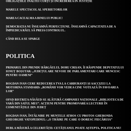
OBLIGAȚIILE ÎNALTEI CURȚI ȘI ÎNCREDEREA ÎN JUSTIȚIE
MARELE SPECTACOL AL SPERIETORILOR
MAREA CACEALMA A BINELUI PUBLIC!
DEMOCRAȚIA NU ÎNSEAMNĂ PERFECȚIUNE. ÎNSEAMNĂ CAPACITATEA DE A
ÎMPIEDICA RĂUL SĂ PREIA CONTROLUL.
CÂND BULA SE SPARGE
POLITICA
PRIMARUL DIN PRUNDU BÂRGĂULUI, DORU CRIȘAN, ÎI RĂSPUNDE DEPUTATULUI
IONUȚ BOȘUTAR: „JUDEȚUL ARE NEVOIE DE PARLAMENTARI CARE MUNCESC
PENTRU OAMENI”
BOGDAN IVAN CERE REDUCEREA TVA LA CARBURANȚI ȘI AACCIZEI LA
MOTORINA STANDARD: „ROMÂNII VOR VEDEA CINE VOTEAZĂ ÎN FAVOAREA
LOR”
OFSD BISTRIȚA-NĂSĂUD SE ALĂTURĂ CAMPANIEI NAȚIONALE „BIBLIOTECA DE
VARĂ DIN SATUL MEU”. ACȚIUNI PENTRU PROMOVAREA LECTURII ÎN
COMUNITĂȚILE DIN JUDEȚ
BOGDAN IVAN, ÎNTÂLNIRE PE MUNTELE ATHOS CU PROTOS GHERONDA
GHEORGHE VATOPEDINUL: „O TRĂIRE PE CARE O DORESC FIECĂRUIA”
DUBLA MĂSURĂ A CELERITĂȚII: CETĂȚEANUL POATE AȘTEPTA, POLITICA NU!