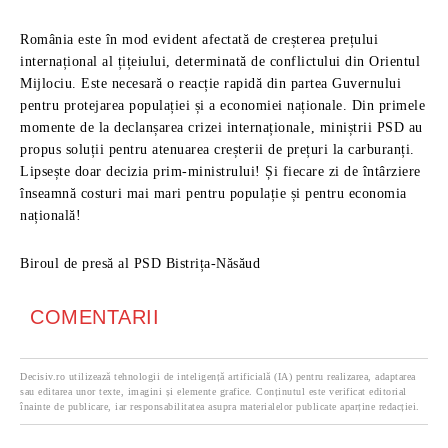
România este în mod evident afectată de creșterea prețului
internațional al țițeiului, determinată de conflictului din Orientul
Mijlociu. Este necesară o reacție rapidă din partea Guvernului
pentru protejarea populației și a economiei naționale. Din primele
momente de la declanșarea crizei internaționale, miniștrii PSD au
propus soluții pentru atenuarea creșterii de prețuri la carburanți.
Lipsește doar decizia prim-ministrului! Și fiecare zi de întârziere
înseamnă costuri mai mari pentru populație și pentru economia
națională!
Biroul de presă al PSD Bistrița-Năsăud
COMENTARII
Decisiv.ro utilizează tehnologii de inteligență artificială (IA) pentru realizarea, adaptarea
sau editarea unor texte, imagini și elemente grafice. Conținutul este verificat editorial
înainte de publicare, iar responsabilitatea asupra materialelor publicate aparține redacției.