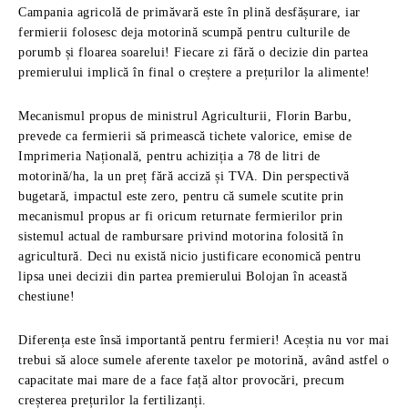
Campania agricolă de primăvară este în plină desfășurare, iar
fermierii folosesc deja motorină scumpă pentru culturile de
porumb și floarea soarelui! Fiecare zi fără o decizie din partea
premierului implică în final o creștere a prețurilor la alimente!
Mecanismul propus de ministrul Agriculturii, Florin Barbu,
prevede ca fermierii să primească tichete valorice, emise de
Imprimeria Națională, pentru achiziția a 78 de litri de
motorină/ha, la un preț fără acciză și TVA. Din perspectivă
bugetară, impactul este zero, pentru că sumele scutite prin
mecanismul propus ar fi oricum returnate fermierilor prin
sistemul actual de rambursare privind motorina folosită în
agricultură. Deci nu există nicio justificare economică pentru
lipsa unei decizii din partea premierului Bolojan în această
chestiune!
Diferența este însă importantă pentru fermieri! Aceștia nu vor mai
trebui să aloce sumele aferente taxelor pe motorină, având astfel o
capacitate mai mare de a face față altor provocări, precum
creșterea prețurilor la fertilizanți.