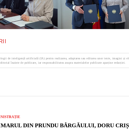
II
logii de inteligență artificială (IA) pentru realizarea, adaptarea sau editarea unor texte, imagini și e
ditorial înainte de publicare, iar responsabilitatea asupra materialelor publicate aparține redacției.
NISTRAȚIE
IMARUL DIN PRUNDU BÂRGĂULUI, DORU CRIȘA