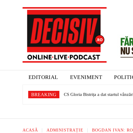
EDITORIAL
EVENIMENT
POLIT
BREAKING
CS Gloria Bistrița a dat startul vânzări
Expoziție dedicată patrimoniului sașil
ACASĂ
ADMINISTRAȚIE
BOGDAN IVAN: RO