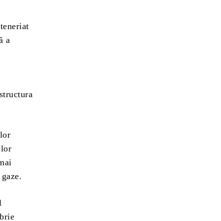
teneriat
ă a
astructura
lor
ilor
 mai
 gaze.
l
brie