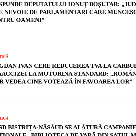
SPUNDE DEPUTATULUI IONUȚ BOȘUTAR: „JU
E NEVOIE DE PARLAMENTARI CARE MUNCES
NTRU OAMENI”
TICĂ
GDAN IVAN CERE REDUCEREA TVA LA CARBU
 AACCIZEI LA MOTORINA STANDARD: „ROMÂN
R VEDEA CINE VOTEAZĂ ÎN FAVOAREA LOR”
TICĂ
SD BISTRIȚA-NĂSĂUD SE ALĂTURĂ CAMPANIE
ȚIONALE „BIBLIOTECA DE VARĂ DIN SATUL M