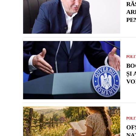
RĂ
AR
PE
POLI
BO
ȘI
VO
POLI
OF
NA