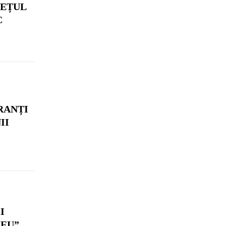
DEȚUL
C
RANȚI
II
I
EU”.