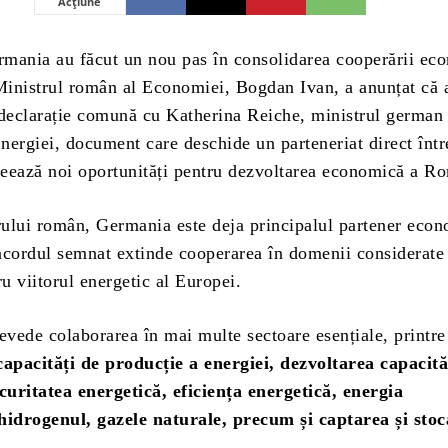
Acțiune
mania au făcut un nou pas în consolidarea cooperării ec
 Ministrul român al Economiei, Bogdan Ivan, a anunțat că
 declarație comună cu Katherina Reiche, ministrul german 
nergiei, document care deschide un parteneriat direct într
creează noi oportunități pentru dezvoltarea economică a R
trului român, Germania este deja principalul partener econ
acordul semnat extinde cooperarea în domenii considerate
ru viitorul energetic al Europei.
vede colaborarea în mai multe sectoare esențiale, printre
n capacități de producție a energiei, dezvoltarea capacită
ecuritatea energetică, eficiența energetică, energia
hidrogenul, gazele naturale, precum și captarea și sto