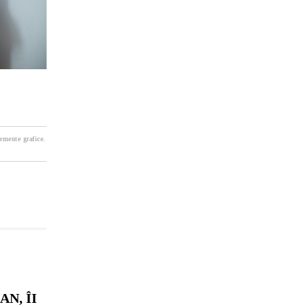
lemente grafice.
N, ÎI