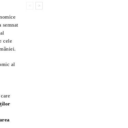
onomice
 a semnat
al
e cele
omâniei.
omic al
 care
ților
carea