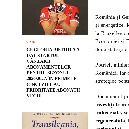
România și Ger
și energetice.
la Bruxelles o
Economiei și E
SPORT
două state și 
CS GLORIA BISTRIȚA A
DAT STARTUL
VÂNZĂRII
Potrivit minis
ABONAMENTELOR
României, iar 
PENTRU SEZONUL
2026/2027. ÎN PRIMELE
strategice pent
CINCI ZILE AU
PRIORITATE ABONAȚII
VECHI
Documentul pre
investițiile î
industriale, s
regenerabilă, 
carbonului
.