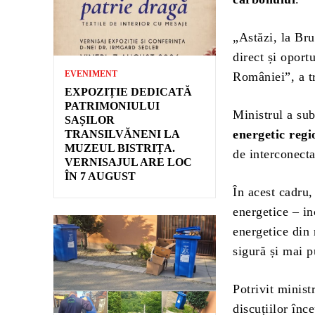
„Astăzi, la Br
direct și oport
EVENIMENT
României”, a t
EXPOZIȚIE DEDICATĂ
PATRIMONIULUI
Ministrul a su
SAȘILOR
energetic regi
TRANSILVĂNENI LA
MUZEUL BISTRIȚA.
de interconecta
VERNISAJUL ARE LOC
ÎN 7 AUGUST
În acest cadru
energetice – in
energetice din
sigură și mai p
Potrivit minist
discuțiilor înc