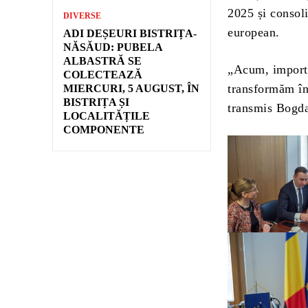
2025 și consol
DIVERSE
european.
ADI DEȘEURI BISTRIȚA-
NĂSĂUD: PUBELA
ALBASTRĂ SE
„Acum, importa
COLECTEAZĂ
transformăm în 
MIERCURI, 5 AUGUST, ÎN
BISTRIȚA ȘI
transmis Bogda
LOCALITĂȚILE
COMPONENTE