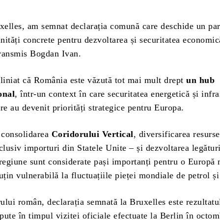
uxelles, am semnat declarația comună care deschide un par
unități concrete pentru dezvoltarea și securitatea economic
ransmis Bogdan Ivan.
bliniat că România este văzută tot mai mult drept
un hub
onal
, într-un context în care securitatea energetică și infr
re au devenit priorități strategice pentru Europa.
, consolidarea
Coridorului Vertical
, diversificarea resurse
clusiv importuri din Statele Unite – și dezvoltarea legătur
 regiune sunt considerate pași importanți pentru o Europă
uțin vulnerabilă la fluctuațiile pieței mondiale de petrol și
rului român, declarația semnată la Bruxelles este rezultatu
epute în timpul vizitei oficiale efectuate la Berlin în octom