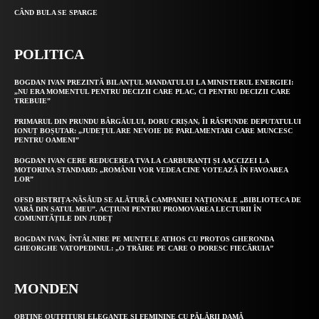
CÂND BULA SE SPARGE
POLITICA
BOGDAN IVAN PREZINTĂ BILANȚUL MANDATULUI LA MINISTERUL ENERGIEI:
„NU ERA MOMENTUL PENTRU DECIZII CARE PLAC, CI PENTRU DECIZII CARE
TREBUIE”
PRIMARUL DIN PRUNDU BÂRGĂULUI, DORU CRIȘAN, ÎI RĂSPUNDE DEPUTATULUI
IONUȚ BOȘUTAR: „JUDEȚUL ARE NEVOIE DE PARLAMENTARI CARE MUNCESC
PENTRU OAMENI”
BOGDAN IVAN CERE REDUCEREA TVA LA CARBURANȚI ȘI AACCIZEI LA
MOTORINA STANDARD: „ROMÂNII VOR VEDEA CINE VOTEAZĂ ÎN FAVOAREA
LOR”
OFSD BISTRIȚA-NĂSĂUD SE ALĂTURĂ CAMPANIEI NAȚIONALE „BIBLIOTECA DE
VARĂ DIN SATUL MEU”. ACȚIUNI PENTRU PROMOVAREA LECTURII ÎN
COMUNITĂȚILE DIN JUDEȚ
BOGDAN IVAN, ÎNTÂLNIRE PE MUNTELE ATHOS CU PROTOS GHERONDA
GHEORGHE VATOPEDINUL: „O TRĂIRE PE CARE O DORESC FIECĂRUIA”
MONDEN
OBȚINE OUTFITURI ELEGANTE ȘI FEMININE CU PĂLĂRII DAMĂ