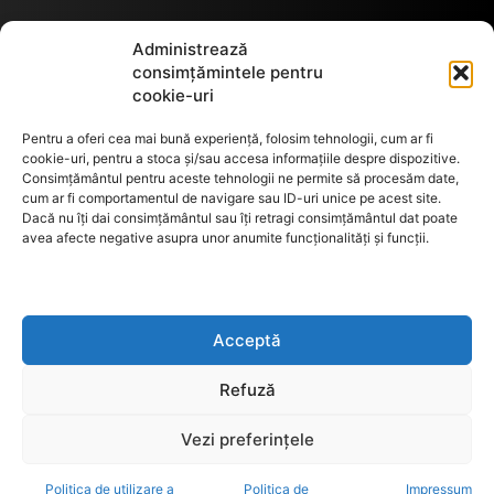
Termeni de utilizare
Administrează
consimțămintele pentru
cookie-uri
Utilizarea cookie-urilor
Pentru a oferi cea mai bună experiență, folosim tehnologii, cum ar fi
cookie-uri, pentru a stoca și/sau accesa informațiile despre dispozitive.
Consimțământul pentru aceste tehnologii ne permite să procesăm date,
cum ar fi comportamentul de navigare sau ID-uri unice pe acest site.
GDPR
Dacă nu îți dai consimțământul sau îți retragi consimțământul dat poate
avea afecte negative asupra unor anumite funcționalități și funcții.
ANPC
Acceptă
Anunturi de licitații
Refuză
Vezi preferințele
Politica de utilizare a
Politica de
Impressum