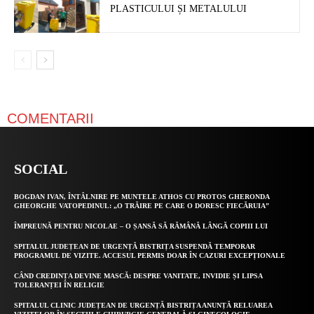
PLASTICULUI ȘI METALULUI
COMENTARII
SOCIAL
BOGDAN IVAN, ÎNTÂLNIRE PE MUNTELE ATHOS CU PROTOS GHERONDA
GHEORGHE VATOPEDINUL: „O TRĂIRE PE CARE O DORESC FIECĂRUIA”
ÎMPREUNĂ PENTRU NICOLAE – O ȘANSĂ SĂ RĂMÂNĂ LÂNGĂ COPIII LUI
SPITALUL JUDEȚEAN DE URGENȚĂ BISTRIȚA SUSPENDĂ TEMPORAR
PROGRAMUL DE VIZITE. ACCESUL PERMIS DOAR ÎN CAZURI EXCEPȚIONALE
CÂND CREDINȚA DEVINE MASCĂ: DESPRE VANITATE, INVIDIE ȘI LIPSA
TOLERANȚEI ÎN RELIGIE
SPITALUL CLINIC JUDEȚEAN DE URGENȚĂ BISTRIȚA ANUNȚĂ RELUAREA