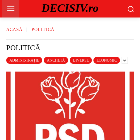
DECISIV.ro
ACASĂ
POLITICĂ
POLITICĂ
ADMINISTRAȚIE
ANCHETĂ
DIVERSE
ECONOMIC