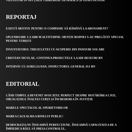
VIZITELOR ÎN SECȚIILE CHIRURGIE GENERALĂ ȘI GINECOLOGIE
REPORTAJ
EXISTĂ MOTIVE PENTRU O COMPANIE SĂ RĂMÂNĂ LA ABONAMENT?
SPLENDOARE LA 1600 M ALTITUDINE: MUNȚII RODNEI S-AU PREGĂTIT SPECIAL
PENTRU TURIȘTI
INVENTATORUL TRICICLETEI CU ACOPERIS DIN PANOURI SOLARE
CRISTIAN NICULAE, CONTINUA PROIECTELE LA ADI DESEURI BN
INTERVIU CU AURELIA DAN, INSPECTORUL GENERAL ISJ BN
EDITORIAL
CÂND TIMPUL A DEVENIT AVOCATUL PERFECT DESPRE HOTĂRÂREA CJUE,
OBLIGAȚIILE ÎNALTEI CURȚI ȘI ÎNCREDEREA ÎN JUSTIȚIE
MARELE SPECTACOL AL SPERIETORILOR
MAREA CACEALMA A BINELUI PUBLIC!
DEMOCRAȚIA NU ÎNSEAMNĂ PERFECȚIUNE. ÎNSEAMNĂ CAPACITATEA DE A
ÎMPIEDICA RĂUL SĂ PREIA CONTROLUL.