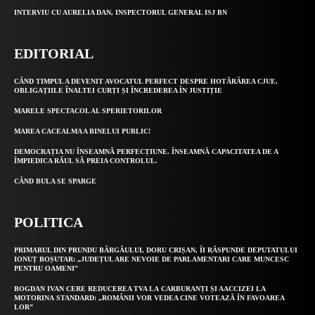
INTERVIU CU AURELIA DAN, INSPECTORUL GENERAL ISJ BN
EDITORIAL
CÂND TIMPUL A DEVENIT AVOCATUL PERFECT DESPRE HOTĂRÂREA CJUE,
OBLIGAȚIILE ÎNALTEI CURȚI ȘI ÎNCREDEREA ÎN JUSTIȚIE
MARELE SPECTACOL AL SPERIETORILOR
MAREA CACEALMA A BINELUI PUBLIC!
DEMOCRAȚIA NU ÎNSEAMNĂ PERFECȚIUNE. ÎNSEAMNĂ CAPACITATEA DE A
ÎMPIEDICA RĂUL SĂ PREIA CONTROLUL.
CÂND BULA SE SPARGE
POLITICA
PRIMARUL DIN PRUNDU BÂRGĂULUI, DORU CRIȘAN, ÎI RĂSPUNDE DEPUTATULUI
IONUȚ BOȘUTAR: „JUDEȚUL ARE NEVOIE DE PARLAMENTARI CARE MUNCESC
PENTRU OAMENI”
BOGDAN IVAN CERE REDUCEREA TVA LA CARBURANȚI ȘI AACCIZEI LA
MOTORINA STANDARD: „ROMÂNII VOR VEDEA CINE VOTEAZĂ ÎN FAVOAREA
LOR”