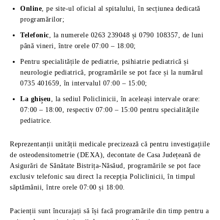
Online
, pe site-ul oficial al spitalului, în secțiunea dedicată
programărilor;
Telefonic
, la numerele 0263 239048 și 0790 108357, de luni
până vineri, între orele 07:00 – 18:00;
Pentru specialitățile de pediatrie, psihiatrie pediatrică și
neurologie pediatrică, programările se pot face și la numărul
0735 401659, în intervalul 07:00 – 15:00;
La ghișeu
, la sediul Policlinicii, în aceleași intervale orare:
07:00 – 18:00, respectiv 07:00 – 15:00 pentru specialitățile
pediatrice.
Reprezentanții unității medicale precizează că pentru investigațiile
de osteodensitometrie (DEXA), decontate de Casa Județeană de
Asigurări de Sănătate Bistrița-Năsăud, programările se pot face
exclusiv telefonic sau direct la recepția Policlinicii, în timpul
săptămânii, între orele 07:00 și 18:00.
Pacienții sunt încurajați să își facă programările din timp pentru a