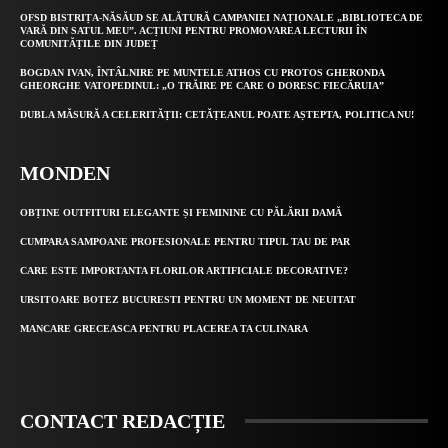
OFSD BISTRIȚA-NĂSĂUD SE ALĂTURĂ CAMPANIEI NAȚIONALE „BIBLIOTECA DE
VARĂ DIN SATUL MEU”. ACȚIUNI PENTRU PROMOVAREA LECTURII ÎN
COMUNITĂȚILE DIN JUDEȚ
BOGDAN IVAN, ÎNTÂLNIRE PE MUNTELE ATHOS CU PROTOS GHERONDA
GHEORGHE VATOPEDINUL: „O TRĂIRE PE CARE O DORESC FIECĂRUIA”
DUBLA MĂSURĂ A CELERITĂȚII: CETĂȚEANUL POATE AȘTEPTA, POLITICA NU!
MONDEN
OBȚINE OUTFITURI ELEGANTE ȘI FEMININE CU PĂLĂRII DAMĂ
CUMPARA SAMPOANE PROFESIONALE PENTRU TIPUL TAU DE PAR
CARE ESTE IMPORTANTA FLORILOR ARTIFICIALE DECORATIVE?
URSITOARE BOTEZ BUCURESTI PENTRU UN MOMENT DE NEUITAT
MANCARE GRECEASCA PENTRU PLACEREA TA CULINARA
CONTACT REDACȚIE