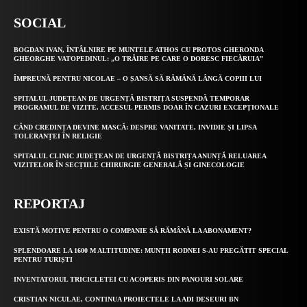
SOCIAL
BOGDAN IVAN, ÎNTÂLNIRE PE MUNTELE ATHOS CU PROTOS GHERONDA
GHEORGHE VATOPEDINUL: „O TRĂIRE PE CARE O DORESC FIECĂRUIA”
ÎMPREUNĂ PENTRU NICOLAE – O ȘANSĂ SĂ RĂMÂNĂ LÂNGĂ COPIII LUI
SPITALUL JUDEȚEAN DE URGENȚĂ BISTRIȚA SUSPENDĂ TEMPORAR
PROGRAMUL DE VIZITE. ACCESUL PERMIS DOAR ÎN CAZURI EXCEPȚIONALE
CÂND CREDINȚA DEVINE MASCĂ: DESPRE VANITATE, INVIDIE ȘI LIPSA
TOLERANȚEI ÎN RELIGIE
SPITALUL CLINIC JUDEȚEAN DE URGENȚĂ BISTRIȚA ANUNȚĂ RELUAREA
VIZITELOR ÎN SECȚIILE CHIRURGIE GENERALĂ ȘI GINECOLOGIE
REPORTAJ
EXISTĂ MOTIVE PENTRU O COMPANIE SĂ RĂMÂNĂ LA ABONAMENT?
SPLENDOARE LA 1600 M ALTITUDINE: MUNȚII RODNEI S-AU PREGĂTIT SPECIAL
PENTRU TURIȘTI
INVENTATORUL TRICICLETEI CU ACOPERIS DIN PANOURI SOLARE
CRISTIAN NICULAE, CONTINUA PROIECTELE LA ADI DESEURI BN