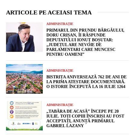
ARTICOLE PE ACEIASI TEMA
ADMINISTRAȚIE
PRIMARUL DIN PRUNDU BÂRGĂULUI,
DORU CRIȘAN, ÎI RĂSPUNDE
DEPUTATULUI IONUȚ BOȘUTAR:
„JUDEȚUL ARE NEVOIE DE
PARLAMENTARI CARE MUNCESC
PENTRU OAMENI”
ADMINISTRAȚIE
BISTRIȚA ANIVERSEAZĂ 762 DE ANI DE
LA PRIMA ATESTARE DOCUMENTARĂ.
O ISTORIE ÎNCEPUTĂ LA 16 IULIE 1264
ADMINISTRAȚIE
„TABĂRA DE ACASĂ” ÎNCEPE PE 20
IULIE. TOȚI COPIII ÎNSCRIȘI AU FOST
ACCEPTAȚI, ANUNȚĂ PRIMARUL
GABRIEL LAZANY