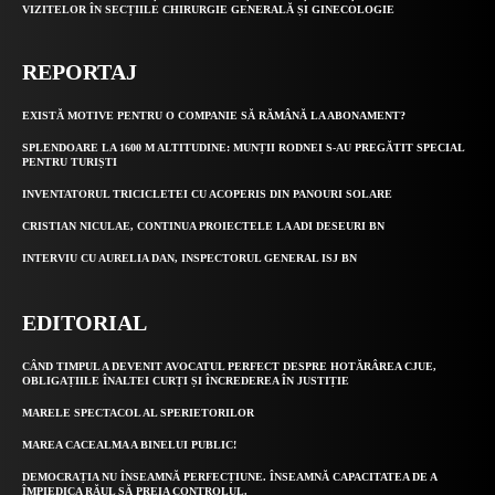
VIZITELOR ÎN SECȚIILE CHIRURGIE GENERALĂ ȘI GINECOLOGIE
REPORTAJ
EXISTĂ MOTIVE PENTRU O COMPANIE SĂ RĂMÂNĂ LA ABONAMENT?
SPLENDOARE LA 1600 M ALTITUDINE: MUNȚII RODNEI S-AU PREGĂTIT SPECIAL
PENTRU TURIȘTI
INVENTATORUL TRICICLETEI CU ACOPERIS DIN PANOURI SOLARE
CRISTIAN NICULAE, CONTINUA PROIECTELE LA ADI DESEURI BN
INTERVIU CU AURELIA DAN, INSPECTORUL GENERAL ISJ BN
EDITORIAL
CÂND TIMPUL A DEVENIT AVOCATUL PERFECT DESPRE HOTĂRÂREA CJUE,
OBLIGAȚIILE ÎNALTEI CURȚI ȘI ÎNCREDEREA ÎN JUSTIȚIE
MARELE SPECTACOL AL SPERIETORILOR
MAREA CACEALMA A BINELUI PUBLIC!
DEMOCRAȚIA NU ÎNSEAMNĂ PERFECȚIUNE. ÎNSEAMNĂ CAPACITATEA DE A
ÎMPIEDICA RĂUL SĂ PREIA CONTROLUL.