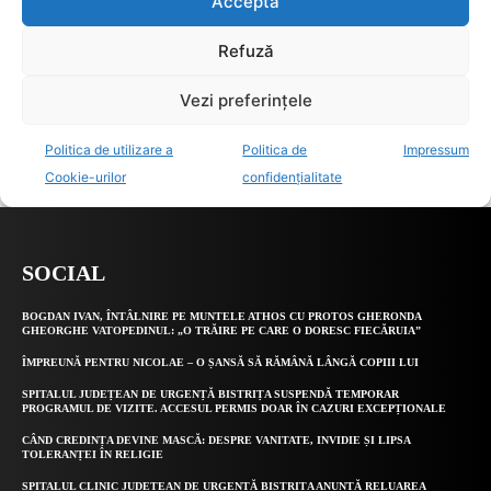
SOCIAL
BOGDAN IVAN, ÎNTÂLNIRE PE MUNTELE ATHOS CU PROTOS GHERONDA
GHEORGHE VATOPEDINUL: „O TRĂIRE PE CARE O DORESC FIECĂRUIA”
ÎMPREUNĂ PENTRU NICOLAE – O ȘANSĂ SĂ RĂMÂNĂ LÂNGĂ COPIII LUI
SPITALUL JUDEȚEAN DE URGENȚĂ BISTRIȚA SUSPENDĂ TEMPORAR
PROGRAMUL DE VIZITE. ACCESUL PERMIS DOAR ÎN CAZURI EXCEPȚIONALE
CÂND CREDINȚA DEVINE MASCĂ: DESPRE VANITATE, INVIDIE ȘI LIPSA
TOLERANȚEI ÎN RELIGIE
SPITALUL CLINIC JUDEȚEAN DE URGENȚĂ BISTRIȚA ANUNȚĂ RELUAREA