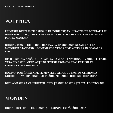
CÂND BULA SE SPARGE
POLITICA
PRIMARUL DIN PRUNDU BÂRGĂULUI, DORU CRIȘAN, ÎI RĂSPUNDE DEPUTATULUI
IONUȚ BOȘUTAR: „JUDEȚUL ARE NEVOIE DE PARLAMENTARI CARE MUNCESC
PENTRU OAMENI”
BOGDAN IVAN CERE REDUCEREA TVA LA CARBURANȚI ȘI AACCIZEI LA
MOTORINA STANDARD: „ROMÂNII VOR VEDEA CINE VOTEAZĂ ÎN FAVOAREA
LOR”
OFSD BISTRIȚA-NĂSĂUD SE ALĂTURĂ CAMPANIEI NAȚIONALE „BIBLIOTECA DE
VARĂ DIN SATUL MEU”. ACȚIUNI PENTRU PROMOVAREA LECTURII ÎN
COMUNITĂȚILE DIN JUDEȚ
BOGDAN IVAN, ÎNTÂLNIRE PE MUNTELE ATHOS CU PROTOS GHERONDA
GHEORGHE VATOPEDINUL: „O TRĂIRE PE CARE O DORESC FIECĂRUIA”
DUBLA MĂSURĂ A CELERITĂȚII: CETĂȚEANUL POATE AȘTEPTA, POLITICA NU!
MONDEN
OBȚINE OUTFITURI ELEGANTE ȘI FEMININE CU PĂLĂRII DAMĂ