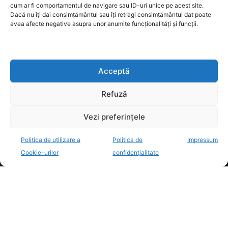
cum ar fi comportamentul de navigare sau ID-uri unice pe acest site.
Termeni de utilizare
Dacă nu îți dai consimțământul sau îți retragi consimțământul dat poate
avea afecte negative asupra unor anumite funcționalități și funcții.
Utilizarea cookie-urilor
Acceptă
GDPR
Refuză
Vezi preferințele
ANPC
Politica de utilizare a
Politica de
Impressum
Cookie-urilor
confidențialitate
Anunturi de licitații
decisiv.ro - anchete, investigatii, evenimente, opinii