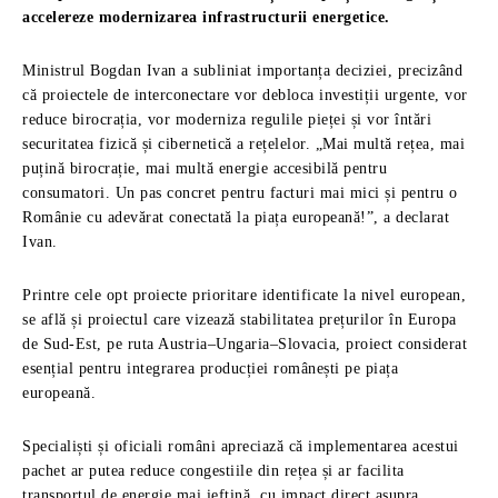
accelereze modernizarea infrastructurii energetice.
Ministrul Bogdan Ivan a subliniat importanța deciziei, precizând
că proiectele de interconectare vor debloca investiții urgente, vor
reduce birocrația, vor moderniza regulile pieței și vor întări
securitatea fizică și cibernetică a rețelelor. „Mai multă rețea, mai
puțină birocrație, mai multă energie accesibilă pentru
consumatori. Un pas concret pentru facturi mai mici și pentru o
Românie cu adevărat conectată la piața europeană!”, a declarat
Ivan.
Printre cele opt proiecte prioritare identificate la nivel european,
se află și proiectul care vizează stabilitatea prețurilor în Europa
de Sud-Est, pe ruta Austria–Ungaria–Slovacia, proiect considerat
esențial pentru integrarea producției românești pe piața
europeană.
Specialiști și oficiali români apreciază că implementarea acestui
pachet ar putea reduce congestiile din rețea și ar facilita
transportul de energie mai ieftină, cu impact direct asupra