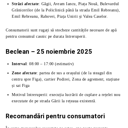
Străzi afectate
: Găgii, Avram Iancu, Piața Nouă, Bulevardul
Grănicerilor (de la Policlinică până la strada Emil Rebreanu),
Emil Rebreanu, Rahovei, Piața Unirii și Valea Caselor.
Consumatorii sunt rugați să stocheze cantitățile necesare de apă
pentru consumul casnic pe durata întreruperii.
Beclean – 25 noiembrie 2025
Interval
: 08:00 – 17:00 (estimativ)
Zone afectate
: partea de sus a orașului (de la steagul din
centru spre Figa), cartier Podirei, Zona de agrement, stațiune
și sat Figa
Motivul întreruperii: execuția lucrării de cuplare a rețelei nou
executate de pe strada Gării la rețeaua existentă.
Recomandări pentru consumatori