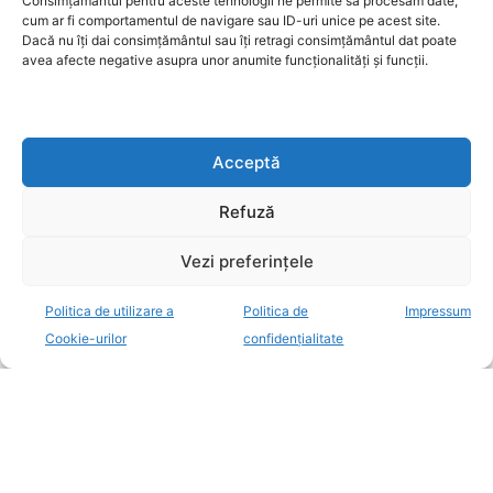
Consimțământul pentru aceste tehnologii ne permite să procesăm date,
cum ar fi comportamentul de navigare sau ID-uri unice pe acest site.
Dacă nu îți dai consimțământul sau îți retragi consimțământul dat poate
avea afecte negative asupra unor anumite funcționalități și funcții.
Acceptă
Refuză
Vezi preferințele
Politica de utilizare a
Politica de
Impressum
Cookie-urilor
confidențialitate