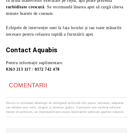
În urma manevrelor executate pe rețea, apa poate prezenta
turbiditate crescută
. Se recomandă lăsarea apei să curgă câteva
minute înainte de consum.
Echipele de intervenție sunt la fața locului și iau toate măsurile
necesare pentru reluarea rapidă a furnizării apei.
Contact Aquabis
Pentru informații suplimentare:
0263 213 117
/
0372 742 478
COMENTARII
Decisiv.ro utilizează tehnologii de inteligență artificială (IA) pentru realizarea, adaptarea
sau editarea unor texte, imagini și elemente grafice. Conținutul este verificat editorial
înainte de publicare, iar responsabilitatea asupra materialelor publicate aparține redacției.